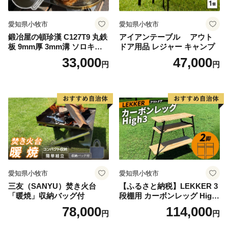
愛知県小牧市
愛知県小牧市
鍛冶屋の頓珍漢 C127T9 丸鉄
アイアンテーブル アウト
板 9mm厚 3mm溝 ソロキャ
ドア用品 レジャー キャンプ
ンプ用 専用ハンドル付き ス
33,000
47,000
円
円
ノーピーク アルミパーソナ
ルクッカーサイズ
愛知県小牧市
愛知県小牧市
三友（SANYU）焚き火台
【ふるさと納税】LEKKER 3
「暖焼」収納バッグ付
段棚用 カーボンレッグ High
3 2脚 キャンプ アウトドア ソ
78,000
114,000
円
円
ロキャン カーボン アウトド
ア用品 レジャー 軽量 丈夫 持