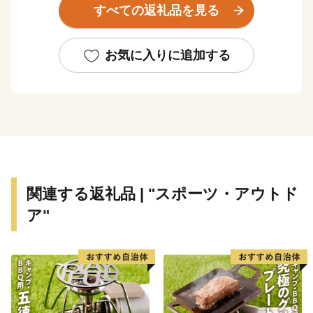
すべての返礼品を見る
あり、悠久の歴史と最新技術のコントラストが魅力のま
ちです。市内でロケットエンジンの開発を行っているこ
とから、市の真ん中に位置する台山公園にはH2ロケッ
お気に入りに追加する
ト実物大模型があり、その横にあるスペースタワー展望
台からは市全体を展望することができます。
古くからは米、野菜、果樹、畜産等の農業が盛んであ
り、平成31年4月には産直販売の拠点である「道の駅か
くだ」がオープンしました。
現在は日本有数の工業メーカーも進出しており、農業
との調和・共存も図られています。こうした歴史と最新
関連する返礼品 | "スポーツ・アウトド
技術、農業と工業が共存するまちであり、「こめ」「ま
ア"
め」「うめ」「ひめ」「ゆめ」の「かくだの５つ
の‟め”」をキャッチフレーズにブランド化を進めていま
す。