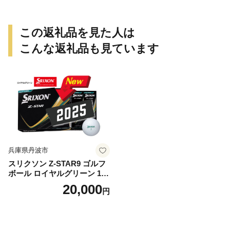
ち運び 野外 キャンプギア テ
ーブル板用 絆ウェルド 愛知
県 小牧市 送料無料
この返礼品を見た人は
こんな返礼品も見ています
兵庫県丹波市
スリクソン Z-STAR9 ゴルフ
ボール ロイヤルグリーン 1ダ
ース 12球 兵庫県丹波市 ふる
20,000
円
さと納税