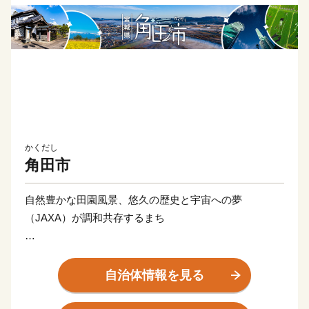
かくだし
角田市
自然豊かな田園風景、悠久の歴史と宇宙への夢
（JAXA）が調和共存するまち
宮城県の南部に位置し、阿武隈川の恵みのもとに発展し
た角田市は、平安時代に建築された宮城県最古の木造建
自治体情報を見る
築であり重要文化財の高蔵寺阿弥陀堂と、最新の技術で
ある宇宙航空研究開発機構（JAXA）の研究開発拠点が