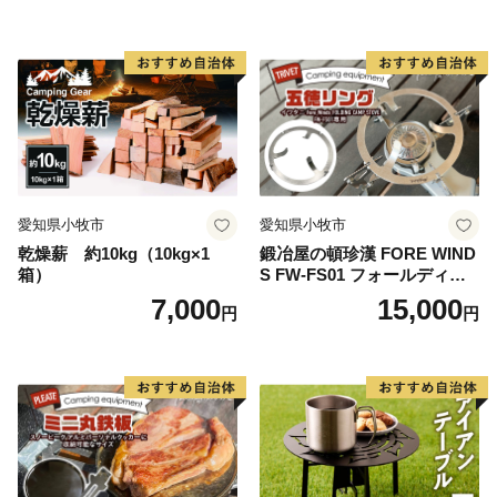
愛知県小牧市
愛知県小牧市
乾燥薪 約10kg（10kg×1
鍛冶屋の頓珍漢 FORE WIND
箱）
S FW-FS01 フォールディン
グ キャンプストーブ専用 五
7,000
15,000
円
円
徳リング