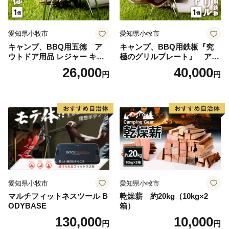
愛知県小牧市
愛知県小牧市
キャンプ、BBQ用五徳 ア
キャンプ、BBQ用鉄板『究
ウトドア用品 レジャー キャ
極のグリルプレート』 アウ
ンプ バーベキュー BBQ 五徳
トドア用品 レジャー キャン
26,000
40,000
円
円
プ バーベキュー BBQ 鉄板
愛知県小牧市
愛知県小牧市
マルチフィットネスツール B
乾燥薪 約20kg（10kg×2
ODYBASE
箱）
130,000
10,000
円
円