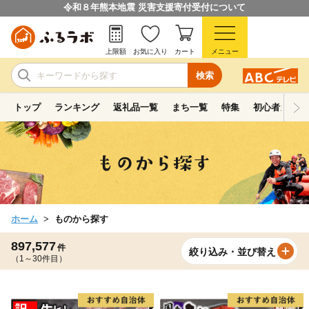
令和８年熊本地震 災害支援寄付受付について
上限額
お気に入り
カート
メニュー
検索
トップ
ランキング
返礼品一覧
まち一覧
特集
初心者ガイド
ホーム
ものから探す
897,577
件
絞り込み・並び替え
（1～30件目）