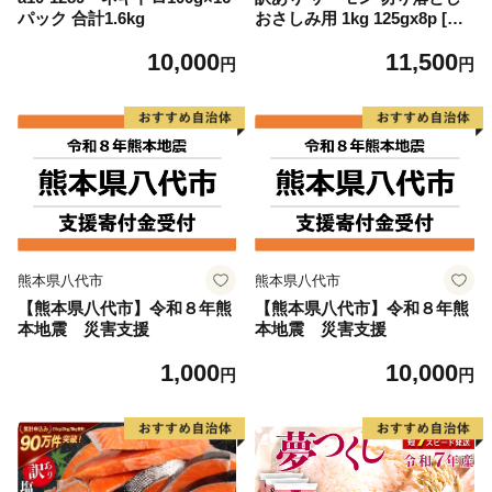
パック 合計1.6kg
おさしみ用 1kg 125gx8p [足
利本店 宮城県 気仙沼市 2056
10,000
11,500
4313] 魚 魚介類 鮭 お刺し身
円
円
刺し身 刺身 生 生食 個包装
チリ銀鮭 銀鮭 海鮮 海鮮丼 魚
介
熊本県八代市
熊本県八代市
【熊本県八代市】令和８年熊
【熊本県八代市】令和８年熊
本地震 災害支援
本地震 災害支援
1,000
10,000
円
円