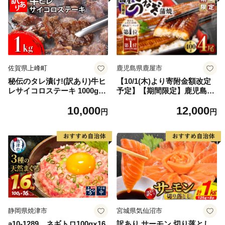
佐賀県上峰町
鹿児島県鹿屋市
秘伝のタレ漬け!(訳あり)牛ヒ
【10/1(木)より寄附金額改定
レサイコロステーキ 1000g
予定】【期間限定】鹿児島県
【B-1098-AS】
大隅産うなぎ蒲焼4尾（400
10,000
12,000
g） KN007-023
円
円
静岡県焼津市
宮城県気仙沼市
a10-1289 ネギトロ100g×16
訳あり サーモン 切り落とし