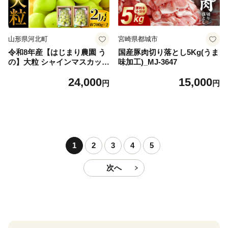
山形県河北町
宮崎県都城市
令和8年産【はじまり農園 う
国産豚肉切り落とし5Kg(うま
の】大粒 シャインマスカット
味加工)_MJ-3647
２房（約700g×2房） 山形県
24,000
15,000
河北町産 【河北町観光物産協
円
円
会】 ka002-004-r8
1
2
3
4
5
次へ