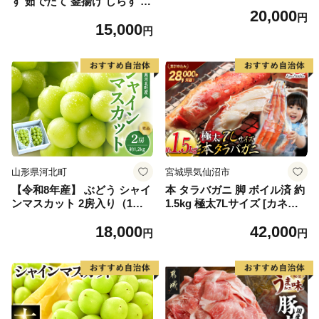
す 茹でたて 釜揚げ しらす 無
20,000
着色 安心 安全 赤穂の塩 新鮮
円
15,000
国産 海の幸 海鮮 魚介 紀州湯
円
浅湾直送 まるとも海産 お取
り寄せ 和歌山県 湯浅町 送料
無料_C6035n
山形県河北町
宮城県気仙沼市
【令和8年産】 ぶどう シャイ
本 タラバガニ 脚 ボイル済 約
ンマスカット 2房入り（1房6
1.5kg 極太7Lサイズ [カネダ
00g前後） 秀品 山形県河北町
イ 宮城県 気仙沼市 2056432
18,000
42,000
産【山形eLab】 ka074-023-r
6] カニ かに 蟹 たらばがに た
円
円
8
らば蟹 タラバ蟹 たらば タラ
バ ボイル