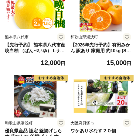
熊本県八代市
和歌山県湯浅町
【先行予約】 熊本県八代市産
【2026年先行予約】有田みか
晩白柚 （ばんぺいゆ） Lサイ
ん 訳あり 家庭用 約10kg (S
ズ 2玉 柑橘 みかん 果物 くだ
S、Sサイズ) みかん 温州みか
12,000
15,000
もの フルーツ おやつ 特産 熊
ん フルーツ 柑橘 果物 果実
円
円
本県 八代市 【2026年12月上
ジューシー 人気 国産 食べ物
旬より順次発送】
和歌山県 湯浅町 送料無料_ZJ
6098
和歌山県湯浅町
大阪府貝塚市
優良県産品 認定 釜揚げしら
ワケあり水なす２０個