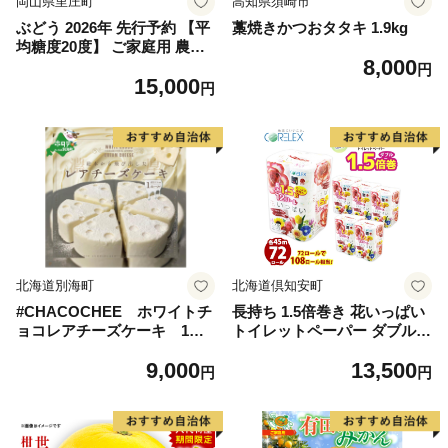
岡山県里庄町
高知県須崎市
ぶどう 2026年 先行予約 【平
藁焼きかつおタタキ 1.9kg
均糖度20度】 ご家庭用 農家
8,000
こだわりの シャイン マスカ
円
15,000
ット 2～3房 合計約1.2kg ブ
円
ドウ 葡萄 岡山県産 国産 フル
ーツ 果物 【 Nini farm 農家
直送 】
北海道別海町
北海道倶知安町
#CHACOCHEE ホワイトチ
長持ち 1.5倍巻き 花いっぱい
ョコレアチーズケーキ 1ホ
トイレットペーパー ダブル 4
ール(直径15cm)（北海道,別
5ｍ 計72ロール 全18種 花柄
9,000
13,500
海町,チーズ,ちーず,チーズケ
プリント ハーブ 香り付き 日
円
円
ーキ,ふるさと納税）
本製 まとめ買い 防災 常備品
ペーパー エコ 日用雑貨 消耗
品 備蓄 送料無料 北海道 倶知
安町 日用品