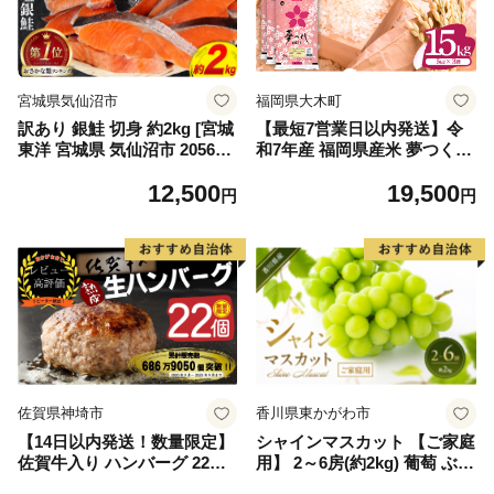
宮城県気仙沼市
福岡県大木町
訳あり 銀鮭 切身 約2kg [宮城
【最短7営業日以内発送】令
東洋 宮城県 気仙沼市 205649
和7年産 福岡県産米 夢つくし
91] 鮭 魚介類 海鮮 訳アリ 規
15kg 精米 ※北海道・沖縄・
12,500
19,500
格外 不揃い さけ サケ 鮭切身
離島は配送不可
円
円
シャケ 切り身 冷凍 家庭用 お
かず 弁当 支援 サーモン 銀鮭
切り身 魚 わけあり
佐賀県神埼市
香川県東かがわ市
【14日以内発送！数量限定】
シャインマスカット 【ご家庭
佐賀牛入り ハンバーグ 22個
用】 2～6房(約2kg) 葡萄 ぶど
2.6kg(120g×22個)【佐賀牛 黒
う ブドウ フルーツ 果物 くだ