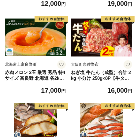
12,000
19,000
毛和牛 ブランド牛 九州 ハン
もの 果実 旬の果物 旬のフル
円
円
バーグ 牛肉 豚肉 国産 お弁当
ーツ 香川 香川県 東かがわ市
おかず 惣菜 おすすめ 人気】
(H083106)
北海道上富良野町
大阪府泉佐野市
赤肉メロン 2玉 厳選 秀品 特4
ねぎ塩 牛たん（成型）合計 2
サイズ 富良野 北海道 各2kg
kg 小分け 250g×8P【牛タン
～2.6kg 2玉 セット ファーム
牛肉 焼肉用 薄切り 訳あり サ
17,000
16,000
富良野 メロン めろん 果物 く
イズ不揃い】
円
円
だもの フルーツ デザート 旬
の果物 旬のフルーツ