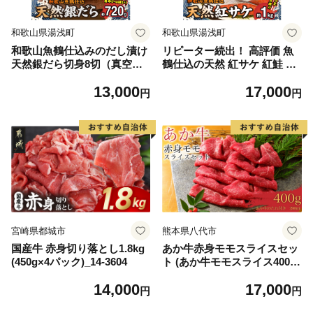
和歌山県湯浅町
和歌山県湯浅町
和歌山魚鶴仕込みのだし漬け
リピーター続出！ 高評価 魚
天然銀だら切身8切（真空パ
鶴仕込の天然 紅サケ 紅鮭 鮭
ック入） 約720g 小分け 独自
サーモン 切身 切り身 約1kg
13,000
17,000
製法 良質な脂 ふっくら 柔ら
レビュー高評価 小分け 真空
円
円
かい 身質 甘み 旨味 白身魚の
パック 梅酒 真昆布 使用 だし
トロ 梅酒 北海道南産 真こん
まろやか 天然 鮭 魚 海の幸
ぶ だし漬け 煮付け ムニエル
海鮮 魚介 食品 食べ物 おかず
味噌漬け 鍋物 冷凍 湯浅町 送
お弁当 水産加工品 冷凍 グル
料無料_G7334
メ お取り寄せ 和歌山県 湯浅
町 送料無料_G7317
宮崎県都城市
熊本県八代市
国産牛 赤身切り落とし1.8kg
あか牛赤身モモスライスセッ
(450g×4パック)_14-3604
ト (あか牛モモスライス400
g、あか牛のたれ200ml付き)
14,000
17,000
円
円