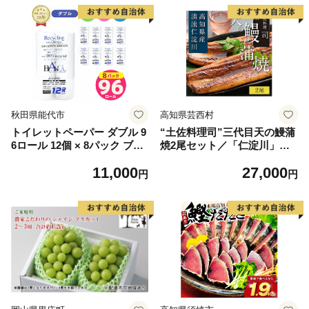
秋田県能代市
高知県芸西村
トイレットペーパー ダブル 9
“土佐料理司”三代目天の鰻蒲
6ロール 12個 × 8パック ブラ
焼2尾セット／「仁淀川」水
ンカ 再生紙 100％ 芯あり 日
系の地下水使用 完全無投薬養
11,000
27,000
用品 消耗品 無香料 生活用品
殖 国産・高知県産〈高知市共
円
円
備蓄 秋田県 能代市 送料無料
通返礼品〉うなぎ 真空パック
《能代製紙》
（ウナギう・たれセット）