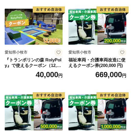
笑顔が輝き満ちるまちを目指します。
【お問い合わせ先（コールセンター）】
電話番号：050-3526-1149
愛知県小牧市
愛知県小牧市
『トランポリンの森 RolyPol
福祉車両・介護車両改造に使
y』で使えるクーポン（12,00
えるクーポン券(200,000 円)
0円）
40,000
669,000
円
円