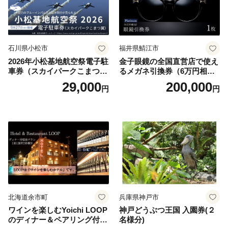
石川県小松市
福井県鯖江市
2026年小松基地航空祭電子駐
金子眼鏡の全国直営店で使え
車券（スカイパークこまつ
るメガネ引換券（6万円相
翼） 駐車場 シャトルバスの
当） Platinum
29,000
200,000
円
円
りばすぐ 石川県 小松市
北海道余市町
兵庫県神戸市
ワインを楽しむYoichi LOOP
神戸どうぶつ王国 入園券(２
のディナー＆ペアリング付宿
名様分)