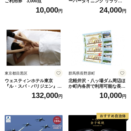
ご利用券 3,000点
ーパーダイニング リラッサ
ランチブッフェ お食事券 大
10,000
24,000
円
円
人1名様分 関東 東京 ご利用
券 ランチ 昼食 食事券 レスト
ラン ブッフェ 東京都 お食事
券
東京都目黒区
群馬県長野原町
ウェスティンホテル東京
北軽井沢・八ッ場ダム周辺ほ
『ル・スパ・パリジエン』選
か町内各所で利用可能な長野
べるボディセラピー90分/1名
原町ふるさと感謝券（3,000
132,000
10,000
円
円
円分）【トラベル 観光 旅行
お土産 群馬県 長野原町 北軽
井沢】