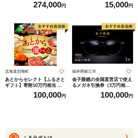
泊プラン＜デラックスツイン
274,000
15,000
円
円
＞
北海道別海町
福井県鯖江市
あとからセレクト【ふるさと
金子眼鏡の全国直営店で使え
ギフト】寄附10万円相当 あ
るメガネ引換券（3万円相
とから選べる！ ギフト いく
当） Bronze
100,000
100,000
円
円
ら ほたて 海鮮 牛肉 別海町
ケーキ アイス （ 後から 選べ
る カタログ カタログポイン
ト カタログギフト あとから
カタログ あとからカタログ
ポイント あとからカタログ
ギフト ふるさと納税 ）
ふるラボとは