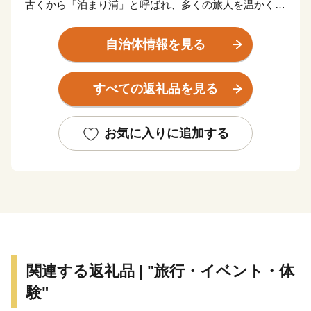
古くから「泊まり浦」と呼ばれ、多くの旅人を温かく迎
え、
もてなしの心を育んできた鳥羽市。美しい海、その恩恵
自治体情報を見る
に彩られる海の幸、
独自の自然や文化を残す4つの離島、今なお受け継がれ
すべての返礼品を見る
る海女漁の文化。
この地が培ってきた魅力は、数え切れないほどにありま
す。
お気に入りに追加する
また、世界で初めて真珠養殖に成功した地としても知ら
れています。
真珠は、いくつもの層が折り重なって輝き、層が厚みを
増すほどに
強い光を放ちます。この真珠のように先人から受け継い
だ海の恵みを
関連する返礼品 | "旅行・イベント・体
守り、海と人が輝き続けること。訪れた人も暮らす人
験"
も、みんなの