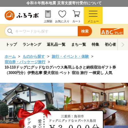
令和８年熊本地震 災害支援寄付受付について
上限額
お気に入り
カート
メニュー
検索
トップ
ランキング
返礼品一覧
まち一覧
特集
初心者ガイド
ホーム
ものから探す
旅行・イベント・体験
宿泊券・パッケージ旅行
10-110ドッグにグッドなログハウス鳥羽ふるさと納税宿泊ギフト券
（3000円分）伊勢志摩 愛犬宿泊 ペット 宿泊 旅行 一棟貸し 人気