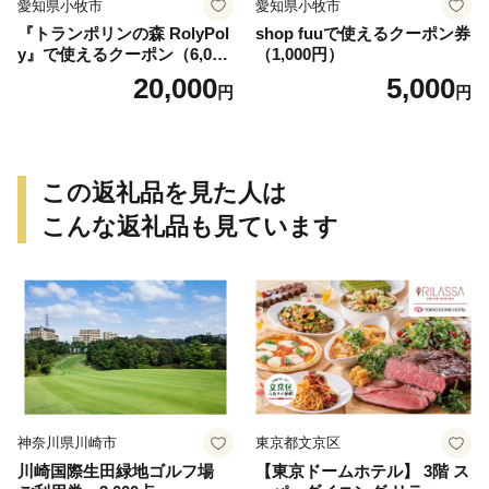
愛知県小牧市
愛知県小牧市
『トランポリンの森 RolyPol
shop fuuで使えるクーポン券
y』で使えるクーポン（6,000
（1,000円）
円）
20,000
5,000
円
円
この返礼品を見た人は
こんな返礼品も見ています
神奈川県川崎市
東京都文京区
川崎国際生田緑地ゴルフ場
【東京ドームホテル】 3階 ス