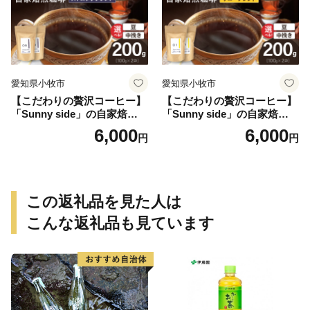
愛知県小牧市
愛知県小牧市
【こだわりの贅沢コーヒー】
【こだわりの贅沢コーヒー】
「Sunny side」の自家焙煎珈
「Sunny side」の自家焙煎珈
琲ストロングブレンド（200
琲サニーブレンド（200g）
6,000
6,000
円
円
g）
この返礼品を見た人は
こんな返礼品も見ています