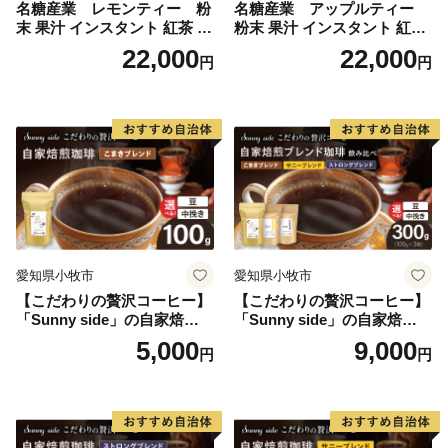
名糖産業 レモンティー 粉
名糖産業 アップルティー
末 果汁 インスタント 紅茶 ビ
粉末 果汁 インスタント 紅茶
タミンC 袋 ロングセラー 粉
ティー ビタミンC 袋 ロング
22,000
22,000
円
円
末飲料 粉末茶 簡単 手軽 ホッ
セラー 粉末飲料 粉末茶 簡単
ト アイス
手軽 ホット アイス
愛知県小牧市
愛知県小牧市
【こだわりの贅沢コーヒー】
【こだわりの贅沢コーヒー】
「Sunny side」の自家焙煎珈
「Sunny side」の自家焙煎珈
琲こまきブレンド（100g）
琲ブレンド珈琲飲み比べセッ
5,000
9,000
円
円
ト（300g）