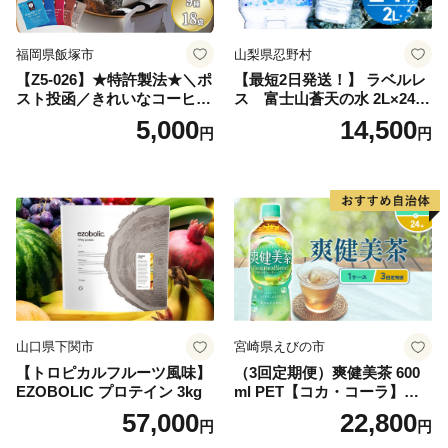
町 送料無料
福岡県飯塚市
山梨県忍野村
【Z5-026】★特許製法★＼ポ
【最短2日発送！】 ラベルレ
スト投函／きれいなコーヒー
ス 富士山蒼天の水 2L×24本
ドリップバッグ9種セット(18
（4ケース）※離島不可 天然
5,000
14,500
円
円
袋)ゆうパケットでお届け！
水 ミネラルウォーター 水 ペ
ットボトル 2000ml バナジウ
ム天然水 飲料水 軟水 鉱水 国
産 シリカ ミネラル 美容 備蓄
防災 長期保存 富士山 山梨県
忍野村
山口県下関市
宮崎県えびの市
【トロピカルフルーツ風味】
（3回定期便）爽健美茶 600
EZOBOLIC プロテイン 3kg
ml PET【コカ・コーラ】ペ
ットボトル 1ケース(24本) 定
57,000
22,800
円
円
期便 3回(72本) セット お茶