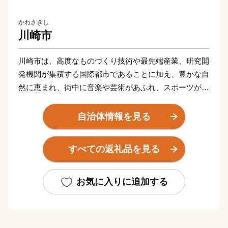
かわさきし
川崎市
川崎市は、高度なものづくり技術や最先端産業、研究開
発機関が集積する国際都市であることに加え、豊かな自
然に恵まれ、街中に音楽や芸術があふれ、スポーツが盛
んな元気都市であり、子どもたちや若者をはじめ、誰も
が笑顔になれる「最幸のまち かわさき」を目指し、さ
自治体情報を見る
まざまな取組を進めています。
すべての返礼品を見る
このような本市を「ぜひ応援したい！」と思ってくださ
る、本市出身の方や本市の施策にご賛同くださる皆さま
の想いを「ふるさと納税」にのせ、本市を応援いただけ
お気に入りに追加する
ればと存じます。
寄附していただいた方へは、「川崎の魅力」を「観