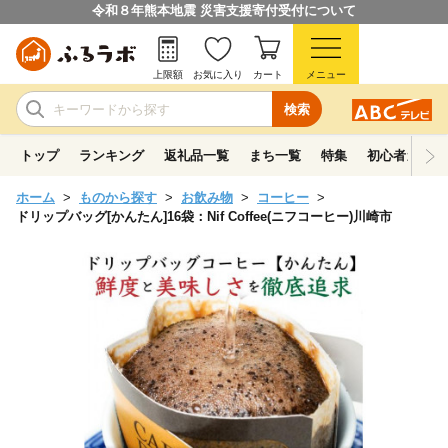
令和８年熊本地震 災害支援寄付受付について
上限額
お気に入り
カート
メニュー
検索
トップ
ランキング
返礼品一覧
まち一覧
特集
初心者ガイド
ホーム
ものから探す
お飲み物
コーヒー
ドリップバッグ[かんたん]16袋：Nif Coffee(ニフコーヒー)川崎市