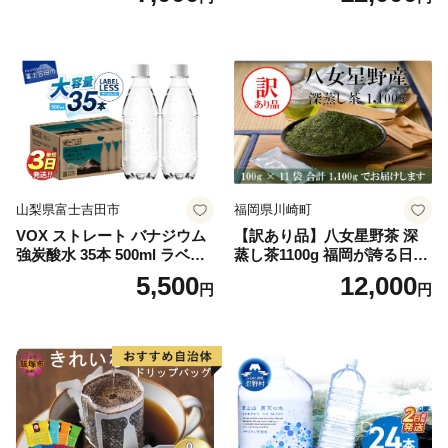
山梨県富士吉田市
福岡県川崎町
VOX ストレート バナジウム
【訳あり品】八女星野茶 深
強炭酸水 35本 500ml ラベル
蒸し茶1100g 福岡が誇る日本
レス【富士吉田市限定カート
茶_ 訳アリ 常温 お茶 茶袋 常
5,500
12,000
円
円
ン】
備品 おちゃ ocha 茶葉 緑茶
飲料 飲み物 八女 茶 日本茶
深むし茶 深蒸し 訳あり お茶
っぱ tea 八女茶 お手軽 簡単
小分け お土産 お取り寄せ グ
ルメ 福岡 九州 福岡県 国産
日本 ふかむし茶 ふかむし 家
庭用 自宅用 ちゃ りょくちゃ
ふかむしちゃ 急須 甘み 川崎