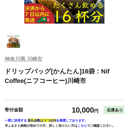
神奈川県 川崎市
ドリップバッグ[かんたん]16袋：Nif
Coffee(ニフコーヒー)川崎市
10,000
寄付金額
在庫あり
円
一度に決済する
返礼品数は３つ以内
を推奨しております。
🔰ふるさと納税が初めての方、詳しく知りたい方は
こちら
でご確認ください。