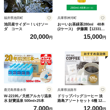
福井県池田町
兵庫県神河町
池田産サイダー！いけソー
おーいお茶緑茶280ml 48本
ダ コース
(2ケース) 伊藤園【123317
3】
20,000
15,000
円
円
鹿児島県垂水市
兵庫県淡路市
W-22195／天然アルカリ温泉
ドリップバッグコーヒー 淡
水 財寶温泉 500ml×25本
路島アソートセット 6種 120
袋 飲み比べ コーヒー
7,000
12,000
円
円