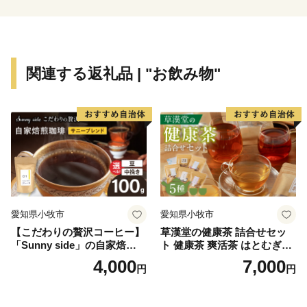
る」、「体験する」、「味わう」ことで、川崎らしさを
体感できる機会を用意させていただいております。「川
崎にはこんなにいいものがあるんだ！」と再発見してい
ただきたいと存じます。
関連する返礼品 | "お飲み物"
皆さまの想いを、福祉や芸術・文化、環境をはじめさま
ざまな分野に活用させていただき、施策に反映させてま
いりますので、応援をよろしくお願いいたします。
※本市では、いかなる理由があっても、お申込後の寄附
の取り下げ（キャンセル）及び寄附金の返金は致しかね
ますので御注意ください。
愛知県小牧市
愛知県小牧市
【こだわりの贅沢コーヒー】
草漢堂の健康茶 詰合せセッ
「Sunny side」の自家焙煎珈
ト 健康茶 爽活茶 はとむぎ茶
琲サニーブレンド（100g）
温補茶 健食茶 和漢紅茶 お茶
4,000
7,000
円
円