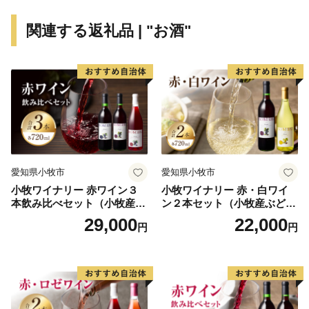
関連する返礼品 | "お酒"
愛知県小牧市
愛知県小牧市
小牧ワイナリー 赤ワイン３
小牧ワイナリー 赤・白ワイ
本飲み比べセット（小牧産ぶ
ン２本セット（小牧産ぶどう
どう100％使用）
100％使用）
29,000
22,000
円
円