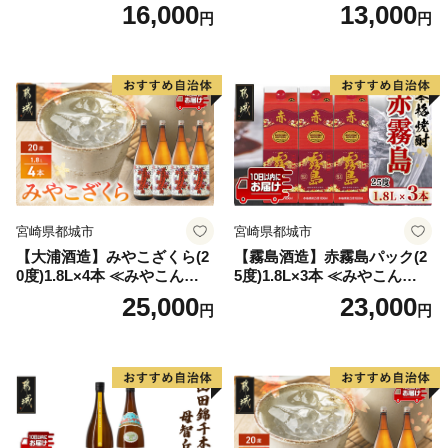
ア ソロキャンプ ベランピン
変更品 飲み比べ セット 合計
16,000
13,000
円
円
グ 巣ごもり 就労支援
2本 720ml×各1本 25度 焼酎
お酒 麦焼酎 芋焼酎
宮崎県都城市
宮崎県都城市
【大浦酒造】みやこざくら(2
【霧島酒造】赤霧島パック(2
0度)1.8L×4本 ≪みやこんじょ
5度)1.8L×3本 ≪みやこんじょ
特急便≫_AD-0771
特急便≫_23-07-K03P-1800-3
25,000
23,000
円
円
-Q