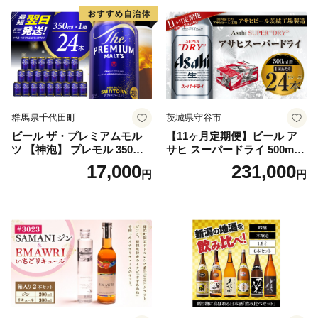
群馬県千代田町
茨城県守谷市
ビール ザ・プレミアムモル
【11ヶ月定期便】ビール ア
ツ 【神泡】 プレモル 350ml
サヒ スーパードライ 500ml 2
× 24本 サントリー〈天然水の
4本 1ケース×11ヶ月 | アサヒ
17,000
231,000
円
円
ビール工場〉群馬※沖縄・離
ビール 究極の辛口 酒 お酒 ア
島地域へのお届け不可
ルコール 生ビール Asahi ア
サヒビール スーパードライ s
uper dry 11回 缶ビール 缶 ギ
フト 内祝い 茨城県守谷市 送
料無料