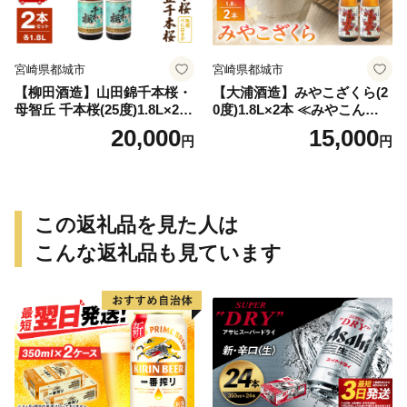
宮崎県都城市
宮崎県都城市
【柳田酒造】山田錦千本桜・
【大浦酒造】みやこざくら(2
母智丘 千本桜(25度)1.8L×2本
0度)1.8L×2本 ≪みやこんじょ
≪みやこんじょ特急便≫_AC
特急便≫_MJ-0771
20,000
15,000
円
円
-0751
この返礼品を見た人は
こんな返礼品も見ています