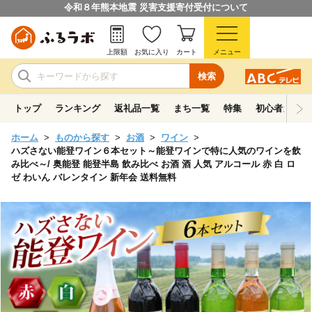
令和８年熊本地震 災害支援寄付受付について
上限額
お気に入り
カート
メニュー
検索
トップ
ランキング
返礼品一覧
まち一覧
特集
初心者ガイド
ホーム
ものから探す
お酒
ワイン
ハズさない能登ワイン６本セット～能登ワインで特に人気のワインを飲
み比べ～/ 奥能登 能登半島 飲み比べ お酒 酒 人気 アルコール 赤 白 ロ
ゼ わいん バレンタイン 新年会 送料無料