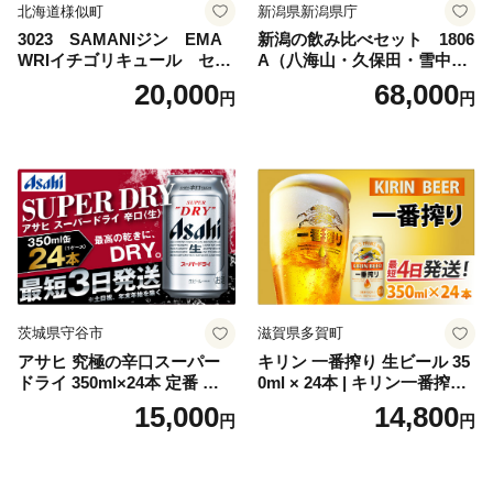
北海道様似町
新潟県新潟県庁
3023 SAMANIジン EMA
新潟の飲み比べセット 1806
WRIイチゴリキュール セッ
A（八海山・久保田・雪中
ト（箱入り）【大人の味 酒
梅・越乃寒梅・かたふね・千
20,000
68,000
円
円
お酒 洋酒 スピリッツ クラフ
代の光）
トジン 国産 sake SAKE gin
GIN liqueur LIQUEUR お酒
セット 詰め合わせ カクテル
ソーダ割り アルコール ロッ
ク ソーダ ジントニック 】
茨城県守谷市
滋賀県多賀町
アサヒ 究極の辛口スーパー
キリン 一番搾り 生ビール 35
ドライ 350ml×24本 定番 ビー
0ml × 24本 | キリン一番搾り
ル 缶ビール 酒 お酒 アルコー
キリンビール 一番搾り ビー
15,000
14,800
円
円
ル 辛口
ル 24缶 きりんいちばんしぼ
り キリン一番搾り びーる 1
ケース 24缶 24本 キリン一番
搾り KIRIN きりん 麒麟 キリ