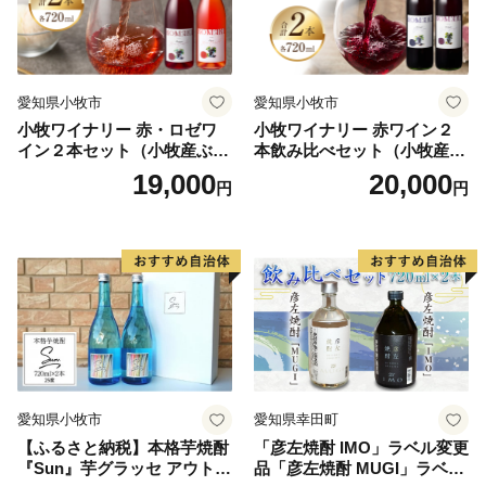
愛知県小牧市
愛知県小牧市
小牧ワイナリー 赤・ロゼワ
小牧ワイナリー 赤ワイン２
イン２本セット（小牧産ぶど
本飲み比べセット（小牧産ぶ
う100％使用）
どう100％使用）
19,000
20,000
円
円
愛知県小牧市
愛知県幸田町
【ふるさと納税】本格芋焼酎
「彦左焼酎 IMO」ラベル変更
『Sun』芋グラッセ アウトド
品「彦左焼酎 MUGI」ラベル