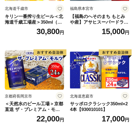
北海道千歳市
福島県本宮市
キリン一番搾り生ビール＜北
【福島のへそのまち もとみ
海道千歳工場産＞350ml（24
や産】アサヒスーパードライ
本） 2ケース
350ml×24本 合計8.4L 1ケー
30,800
15,000
円
円
ス アルコール度数5% 缶ビー
ル お酒 ビール アサヒ スーパ
ードライ super dry 24缶 辛
口 送料無料 カメイ 本宮市
【07214-0206】
京都府長岡京市
北海道恵庭市
＜天然水のビール工場＞京都
サッポロクラシック350ml×2
直送 ザ・プレミアム・モル
4本【930010101】
ツ 350ml×24本 プレモル [149
22,000
17,000
円
円
5]