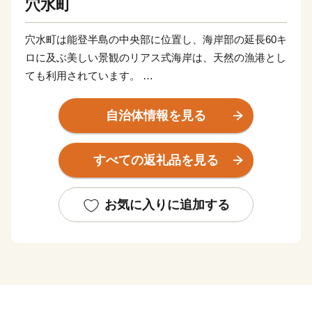
穴水町
穴水町は能登半島の中央部に位置し、海岸部の延長60キ
ロに及ぶ美しい景観のリアス式海岸は、天然の漁港とし
ても利用されています。
一年を通し、食通を満足させる食材に溢れる穴水町で
は、四季折々、旬の食材をテーマにした「まいもんまつ
自治体情報を見る
り」を開催。特に、冬の食材「かき」は非常に人気が高
く、特別イベントとして催される「雪中ジャンボかきま
すべての返礼品を見る
つり」いは、毎年4万人を超える来場者で賑わいます。
能登どくとくの キリコ祭りやぼら待ちやぐらなど、古
くから息づく伝統・文化はさることながら、能登ワイン
お気に入りに追加する
やボラ漁の復活といった、未熟ながらも力強い観光資源
や伝統の継承といった新たな息吹が感じられる、人情あ
ふれるあたたかい町です。