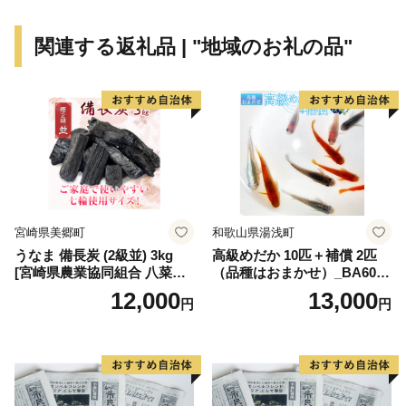
★ABCテレビの日本全国の食探求番組「ふるさと研究
所 ふるラボ」で須崎の食を特集！
関連する返礼品 | "地域のお礼の品"
番組特設ページはこちら！
★ABCテレビ・テレビ朝日系列「朝だ！生です旅サラ
ダ」で【須崎勘八】が紹介されました！
高級カンパチ 「須崎勘八」お刺身用１節 （ぬた付）
高級カンパチ 「須崎勘八」お刺身用 半身
期間限定でしんじょう君のお礼状が付いてくる！その他
の返礼品を見る
宮崎県美郷町
和歌山県湯浅町
うなま 備長炭 (2級並) 3kg
高級めだか 10匹＋補償 2匹
[宮崎県農業協同組合 八菜館
（品種はおまかせ）_BA6001
ひゅうが店 宮崎県 美郷町 31
n
12,000
13,000
円
円
ap0012] BBQ 七輪 焼肉 高火
力 遠赤外線 長時間 燃焼 煙少
消臭 白炭 キャンプ バーベキ
ュー 宮崎県 産 送料無料