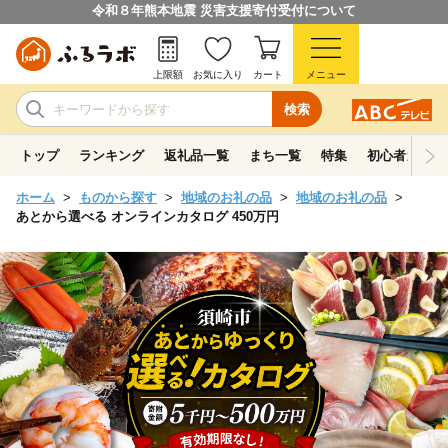
令和８年熊本地震 災害支援寄付受付について
上限額
お気に入り
カート
メニュー
検索
トップ
ランキング
返礼品一覧
まち一覧
特集
初心者ガイド
ホーム
ものから探す
地域のお礼の品
地域のお礼の品
あとから選べる オンラインカタログ 450万円