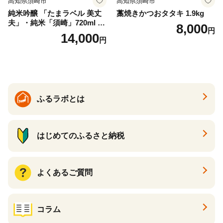
高知県須崎市
高知県須崎市
純米吟醸 「たまラベル 美丈
藁焼きかつおタタキ 1.9kg
夫」・純米「須崎」720ml ２
8,000
円
本セット TH0561
14,000
円
ふるラボとは
はじめてのふるさと納税
よくあるご質問
コラム