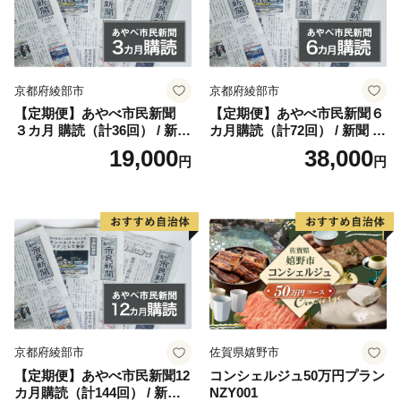
京都府綾部市
京都府綾部市
【定期便】あやべ市民新聞
【定期便】あやべ市民新聞６
３カ月 購読（計36回） / 新聞
カ月購読（計72回） / 新聞 情
情報誌 定期購読 綾部市 / 株
報誌 定期購読 綾部市 / 株式
19,000
38,000
円
円
式会社あやべ市民新聞社［B
会社あやべ市民新聞社［BSC
SCB001］
B002］
京都府綾部市
佐賀県嬉野市
【定期便】あやべ市民新聞12
コンシェルジュ50万円プラン
カ月購読（計144回） / 新聞
NZY001