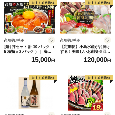
高知県須崎市
高知県須崎市
漬け丼セット 計 10 パック （
【定期便】小島水産がお届け
5 種類 × 2 パック ）｜ 海鮮
する！美味しいお刺身６回コ
醤油 漬け 10 セット 藁焼き
ース
15,000
120,000
円
円
鰹 タタキ かつお カツオ サバ
さば 鯖 真鯛 鯛 たい タイ カ
ンパチ 勘八 ブリ 鰤 詰合せ
セット 惣菜 海鮮丼 お刺身 小
分け パック 国産 セット お茶
漬け 時短 簡単 お手軽 人気
惣菜 海の幸 刺し身 漬け 丼
加工品 冷凍 みなみ丸 高知県
須崎市 MM015_x2