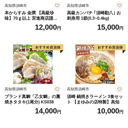
高知県須崎市
高知県須崎市
本からすみ 金撰 【高級珍
高級カンパチ ｢須崎勘八｣ お
味】70ｇ以上 宮進商店謹製
刺身用 1節(0.3~0.4kg)
MS004
12,000
15,000
円
円
高知県須崎市
高知県須崎市
ブランド真鯛「乙女鯛」の藁
須崎 鍋焼きラーメン 3食セッ
焼きタタキ(1尾分) KS038
ト 【まゆみの店特製】高知
14,000
10,000
円
円