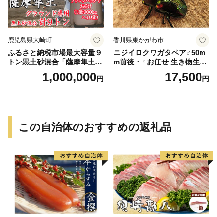
鹿児島県大崎町
香川県東かがわ市
ふるさと納税市場最大容量９
ニジイロクワガタペア♂50m
トン黒土砂混合「薩摩隼土」
m前後・♀お任せ 生き物生き
（夢と感動の演出のグラウン
物
1,000,000
17,500
円
円
ド用！）
この自治体のおすすめの返礼品