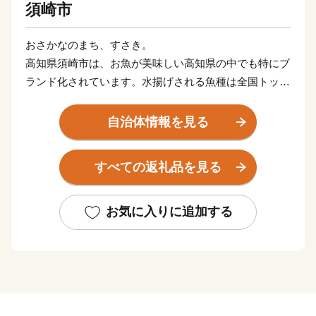
須崎市
おさかなのまち、すさき。
高知県須崎市は、お魚が美味しい高知県の中でも特にブ
ランド化されています。水揚げされる魚種は全国トップ
クラス！季節ごとに様々な種類の魚貝類が水揚げされま
す。 池ノ浦や久通で捕れる伊勢えびや、養殖漁業発祥
自治体情報を見る
の地野見湾の鯛やカンパチ、季節限定で食べられるメジ
カの刺身も人気を集め、鮮度抜群の魚貝類を楽しめま
すべての返礼品を見る
す。また、黒潮の恵みをたっぷり受けた柑橘類、野菜も
絶品です。
お気に入りに追加する
★ABCテレビ「頂！キッチン」で【須崎勘八】を特
集！
👉「頂！キッチン」×ふるラボ限定レシピ付き 須崎勘八
の返礼品はこちら