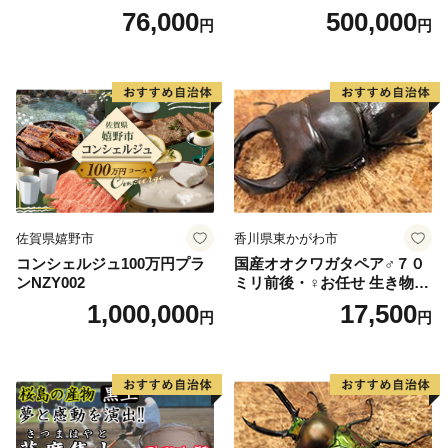
情報誌 定期購読 綾部市 / 株
76,000
500,000
円
円
式会社あやべ市民新聞社［B
SCB003］
佐賀県嬉野市
香川県東かがわ市
コンシェルジュ100万円プラ
国産オオクワガタペア♂７０
ンNZY002
ミリ前後・♀お任せ 生き物生
き物
1,000,000
17,500
円
円