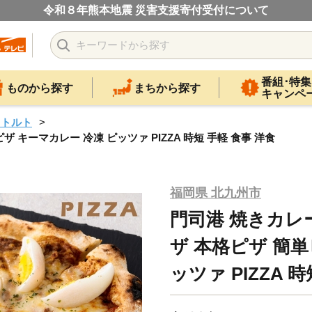
令和８年熊本地震 災害支援寄付受付について
番組･特集
ものから探す
まちから探す
キャンペ
レトルト
 キーマカレー 冷凍 ピッツァ PIZZA 時短 手軽 食事 洋食
福岡県 北九州市
門司港 焼きカレー
ザ 本格ピザ 簡単
ッツァ PIZZA 