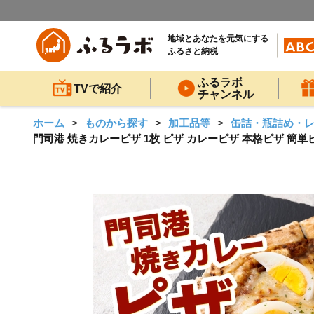
地域とあなたを元気にする
ふるさと納税
ふるラボ
TVで紹介
チャンネル
ホーム
ものから探す
加工品等
缶詰・瓶詰め・
門司港 焼きカレーピザ 1枚 ピザ カレーピザ 本格ピザ 簡単ピザ