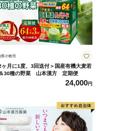
知県小牧市
2ヶ月に1度、3回送付＞国産有機大麦若
＆30種の野菜 山本漢方 定期便
24,000
円