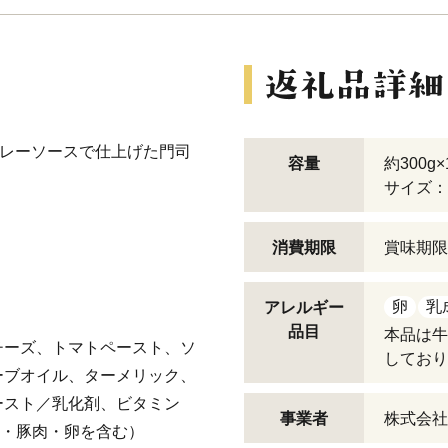
カレーソースで仕上げた門司
容量
約300g
サイズ：
消費期限
賞味期限
卵
乳
アレルギー
品目
本品は牛
チーズ、トマトペースト、ソ
しており
ーブオイル、ターメリック、
ースト／乳化剤、ビタミン
事業者
株式会社L
肉・豚肉・卵を含む）