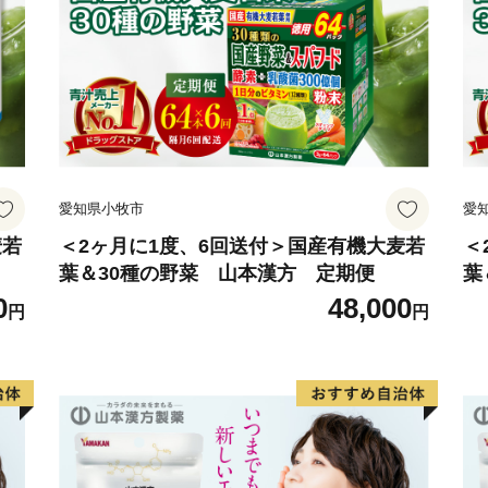
愛知県小牧市
愛
麦若
＜2ヶ月に1度、6回送付＞国産有機大麦若
＜
葉＆30種の野菜 山本漢方 定期便
葉
0
48,000
円
円