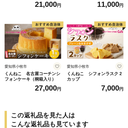
キ スイーツ デザート 洋菓
21,000
11,000
円
円
子 お取り寄せ 愛知県 小牧市
送料無料 誕生日 クリスマス
お祝い ばら 花 フラワー デコ
レーション ホールケーキ 日
時指定可
愛知県小牧市
愛知県小牧市
くんねこ 名古屋コーチンシ
くんねこ シフォンラスク 2
フォンケーキ（桐箱入り）
カップ
27,000
7,000
円
円
この返礼品を見た人は
こんな返礼品も見ています