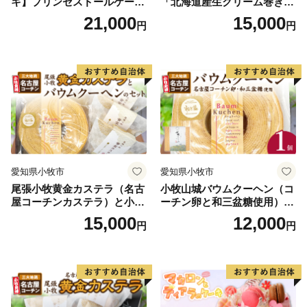
キ】プリンセスドールケーキ
「北海道産生クリーム巻き」
日時指定可 スイーツ デザー
または「北海道産粒あん巻
21,000
15,000
円
円
ト 洋菓子 お取り寄せ 愛知県
き」（サイズ：レギュラー）
小牧市 送料無料 誕生日 クリ
和三盆 北海道産生クリー
スマス お祝い キャラクター
ム 北海道産粒あん 34cm 冷
デコレーションケーキ ホー
凍 愛知県 小牧市 アンプチベ
ルケーキ 人形 かわいい こど
アやぐま
も
愛知県小牧市
愛知県小牧市
尾張小牧黄金カステラ（名古
小牧山城バウムクーヘン（コ
屋コーチンカステラ）と小牧
ーチン卵と和三盆糖使用）
山城バウムクーヘン（コーチ
名古屋コーチン バームクー
15,000
12,000
円
円
ン卵と和三盆糖使用）のセッ
ヘン 和三盆 小牧銘菓 バウム
ト 名古屋コーチン カステ
クーヘン 常温 愛知県 小牧市
ラ ザラメ バームクーヘン 和
アンプチベアやぐま
三盆 小牧銘菓 バウムクーヘ
ン 常温 愛知県 小牧市 アンプ
チベアやぐま