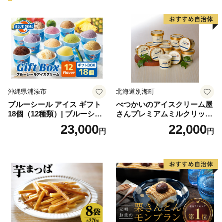
沖縄県浦添市
北海道別海町
ブルーシール アイス ギフト
べつかいのアイスクリーム屋
18個（12種類）| ブルーシー
さんプレミアムミルクリッチ
ルアイス ブルーシールアイ
12個（AP-01）（ 北海道アイ
23,000
22,000
円
円
スクリーム 着日指定可能 送
ス 北海道産アイス アイス ア
料無料 ジェラート 沖縄県 バ
イススイーツ アイスクリー
ースデー 贈り物 プレゼント
ム 北海道産アイスクリーム
誕生日 カップ 詰め合わせ バ
道産アイス 道産アイスクリ
ラエティ | バニラ チョコレー
ーム ギフト 詰合せ 詰め合わ
ト ストロベリー ピスタチオ
せ ふるさと納税 ）
バニラ＆クッキー ウベ 沖縄
紅イモ 塩ちんすこう 沖縄シ
ークヮーサー 沖縄黒糖 琉球
ロイヤルミルクティ 沖縄パ