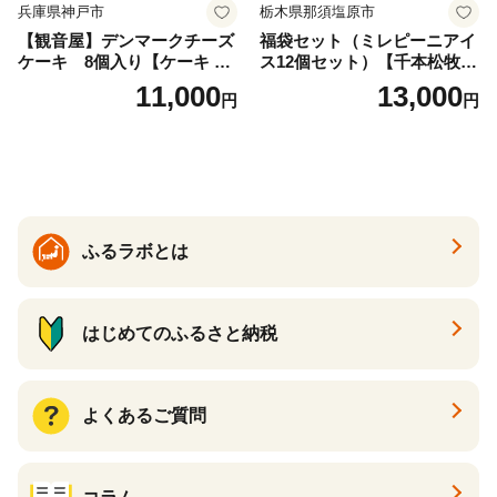
兵庫県神戸市
栃木県那須塩原市
【観音屋】デンマークチーズ
福袋セット（ミレピーニアイ
ケーキ 8個入り【ケーキ チ
ス12個セット）【千本松牧
ーズケーキ 人気スイーツ お
場】 ns025-014-12 【デザー
11,000
13,000
円
円
すすめスイーツ 神戸スイー
ト 詰め合わせ ギフト】
ツ 新感覚チーズケーキ おす
すめケーキ 兵庫県 神戸市 D0
910-17】
ふるラボとは
はじめてのふるさと納税
よくあるご質問