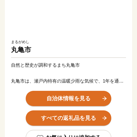
まるがめし
丸亀市
自然と歴史が調和するまち丸亀市
丸亀市は、瀬戸内特有の温暖少雨な気候で、1年を通じ
て暮らしやすく、美しい瀬戸内海、讃岐平野に広がるの
どかな田園風景など、自然と歴史文化が融合したまちで
自治体情報を見る
す。高さ日本一の石垣の上に鎮座して400年の歴史を刻
む丸亀城は、丸亀市のシンボルでもあり、市民の憩いの
すべての返礼品を見る
場にもなっています。
豊かな自然と長い歴史、そこで培われてきた多様な文化
や特産品など多くの資源に恵まれており、中讃地域の中