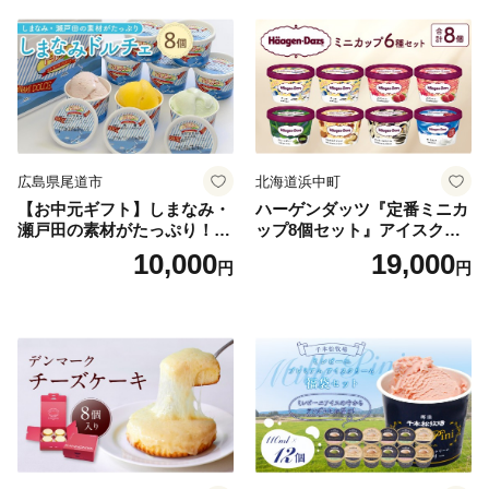
広島県尾道市
北海道浜中町
【お中元ギフト】しまなみ・
ハーゲンダッツ『定番ミニカ
瀬戸田の素材がたっぷり！ジ
ップ8個セット』アイスクリ
ェラート8個
ーム アイス スイーツ デザー
10,000
19,000
円
円
ト_H0016-104