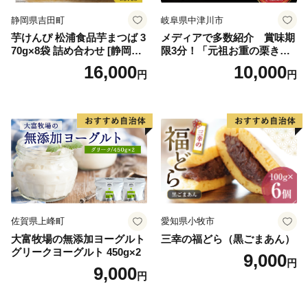
イン
静岡県吉田町
岐阜県中津川市
芋けんぴ 松浦食品芋まつば 3
メディアで多数紹介 賞味期
70g×8袋 詰め合わせ [静岡伊
限3分！「元祖お重の栗きん
勢丹(松浦食品) 静岡県 吉田町
とんモンブラン」 【未来の
16,000
10,000
円
円
22424274] 芋ケンピ セット
ご褒美】スイーツ 栗 モンブ
小袋 個包装 小分け
ラン くりきんとん デザート
ご褒美 お取り寄せ くり お菓
子 菓子 F4N-2298
佐賀県上峰町
愛知県小牧市
大富牧場の無添加ヨーグルト
三幸の福どら（黒ごまあん）
グリークヨーグルト 450g×2
9,000
円
9,000
円