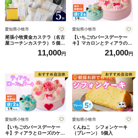
愛知県小牧市
愛知県小牧市
尾張小牧黄金カステラ（名古
【いちごのバースデーケー
屋コーチンカステラ）５個入
キ】マカロンとティアラのケ
名古屋コーチン カステラ ザ
ーキ スイーツ 日時指定可 デ
11,000
21,000
円
円
ラメ 常温 愛知県 小牧市 アン
ザート 洋菓子 お取り寄せ 愛
プチベアやぐま
知県 小牧市 送料無料 誕生日
クリスマス お祝い マカロン
デコレーションケーキ ホー
ルケーキ
愛知県小牧市
愛知県小牧市
【いちごのバースデーケー
くんねこ シフォンケーキ
キ】ティアラとローズのケー
（プレーン） 5個入