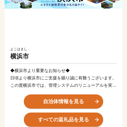
よこはまし
横浜市
◆横浜市より重要なお知らせ◆
日頃より横浜市にご支援を賜り誠に有難うございます。
この度横浜市では、管理システムのリニューアルを実施
いたします。
リニューアル作業に伴い、2026年3月26日(木)10:00から
自治体情報を見る
一定期間、寄附受付を停止させて頂きます。
2026年４月２日(水)12:00以降、作業が完了次第の再開
すべての返礼品を見る
を予定しております。