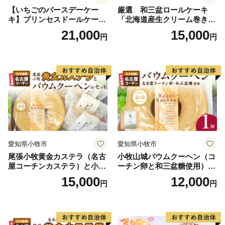
また、法人・組織・団体からのご寄附においては、お礼
【いちごのバースデーケー
厳選 和三盆ロールケーキ
の品をお贈り出来ません。ご了承ください。）
キ】プリンセスドールケーキ
「北海道産生クリーム巻き」
日時指定可 スイーツ デザー
または「北海道産粒あん巻
21,000
15,000
円
円
ト 洋菓子 お取り寄せ 愛知県
き」（サイズ：レギュラー）
小牧市 送料無料 誕生日 クリ
和三盆 北海道産生クリー
【お問い合わせ先】
スマス お祝い キャラクター
ム 北海道産粒あん 34cm 冷
デコレーションケーキ ホー
凍 愛知県 小牧市 アンプチベ
ルケーキ 人形 かわいい こど
アやぐま
◆返礼品、寄附金受領証明書、ワンストップ申請等、ふ
も
るさと納税全般
横浜市ふるさと納税サポート室
TEL：050-5538-7986
Mail:support@yokohama.furusato-lg.jp
愛知県小牧市
愛知県小牧市
営業時間：平日9時～18時 ※土日祝日、GW、年末年
尾張小牧黄金カステラ（名古
小牧山城バウムクーヘン（コ
始は休業となります
屋コーチンカステラ）と小牧
ーチン卵と和三盆糖使用）
山城バウムクーヘン（コーチ
名古屋コーチン バームクー
15,000
12,000
円
円
◆寄附金の税額控除制度
ン卵と和三盆糖使用）のセッ
ヘン 和三盆 小牧銘菓 バウム
ト 名古屋コーチン カステ
クーヘン 常温 愛知県 小牧市
住民税の控除：お住まいの市区町村の税務課へ
ラ ザラメ バームクーヘン 和
アンプチベアやぐま
所得税の控除：お住まいを管轄の税務署へ
三盆 小牧銘菓 バウムクーヘ
ン 常温 愛知県 小牧市 アンプ