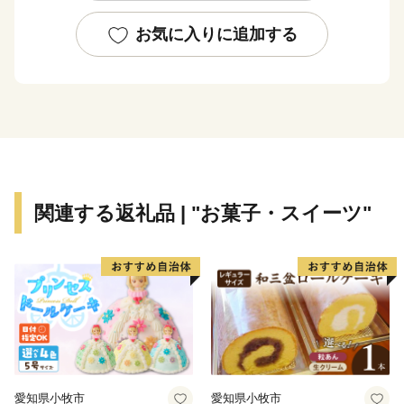
ご不便をお掛けいたしますが、何卒ご理解の程、宜しく
お願い申し上げます。
お気に入りに追加する
********************************************************************
横浜市では、制度創設以来、寄附金の使い道を充実さ
せ、寄附者の方に寄附金の活用状況を丁寧にお伝えする
など、ふるさと納税制度本来の趣旨に則って取組を進め
てきました。
今後もこの取組姿勢に変わるところはなく、より多く
関連する返礼品 | "お菓子・スイーツ"
の方々に横浜市の取組について知っていただき、応援い
ただくとともに、ふるさと納税制度を通じて横浜の魅力
を感じていただけるよう、返礼品（お礼の品）を取り揃
えています。
横浜市への「ふるさと納税」を通じて、横浜を身近に
感じてください！
（※横浜市外在住の個人の方にお礼の品をお贈りしま
す。横浜市在住の方にはお礼の品はお贈りできません。
愛知県小牧市
愛知県小牧市