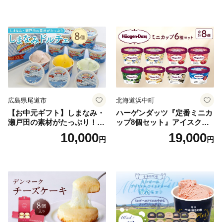
広島県尾道市
北海道浜中町
【お中元ギフト】しまなみ・
ハーゲンダッツ『定番ミニカ
瀬戸田の素材がたっぷり！ジ
ップ8個セット』アイスクリ
ェラート8個
ーム アイス スイーツ デザー
10,000
19,000
円
円
ト_H0016-104