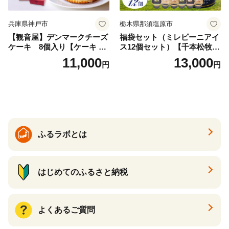
兵庫県神戸市
栃木県那須塩原市
【観音屋】デンマークチーズ
福袋セット（ミレピーニアイ
ケーキ 8個入り【ケーキ チ
ス12個セット）【千本松牧
ーズケーキ 人気スイーツ お
場】 ns025-014-12 【デザー
11,000
13,000
円
円
すすめスイーツ 神戸スイー
ト 詰め合わせ ギフト】
ツ 新感覚チーズケーキ おす
すめケーキ 兵庫県 神戸市 D0
910-17】
ふるラボとは
はじめてのふるさと納税
よくあるご質問