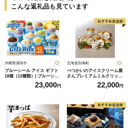
こんな返礼品も見ています
沖縄県浦添市
北海道別海町
ブルーシール アイス ギフト
べつかいのアイスクリーム屋
18個（12種類）| ブルーシー
さんプレミアムミルクリッチ
ルアイス ブルーシールアイ
12個（AP-01）（ 北海道アイ
23,000
22,000
円
円
スクリーム 着日指定可能 送
ス 北海道産アイス アイス ア
料無料 ジェラート 沖縄県 バ
イススイーツ アイスクリー
ースデー 贈り物 プレゼント
ム 北海道産アイスクリーム
誕生日 カップ 詰め合わせ バ
道産アイス 道産アイスクリ
ラエティ | バニラ チョコレー
ーム ギフト 詰合せ 詰め合わ
ト ストロベリー ピスタチオ
せ ふるさと納税 ）
バニラ＆クッキー ウベ 沖縄
紅イモ 塩ちんすこう 沖縄シ