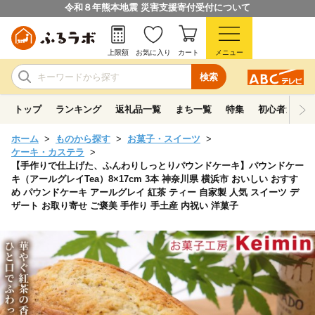
令和８年熊本地震 災害支援寄付受付について
上限額
お気に入り
カート
メニュー
検索
トップ
ランキング
返礼品一覧
まち一覧
特集
初心者ガイド
ホーム
ものから探す
お菓子・スイーツ
ケーキ・カステラ
【手作りで仕上げた、ふんわりしっとりパウンドケーキ】パウンドケー
キ（アールグレイTea）8×17cm 3本 神奈川県 横浜市 おいしい おすす
め パウンドケーキ アールグレイ 紅茶 ティー 自家製 人気 スイーツ デ
ザート お取り寄せ ご褒美 手作り 手土産 内祝い 洋菓子