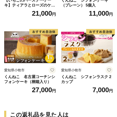
【いちごのバースデーケー
くんねこ シフォンケーキ
キ】ティアラとローズのケー
（プレーン） 5個入
キ スイーツ デザート 洋菓
21,000
11,000
円
円
子 お取り寄せ 愛知県 小牧市
送料無料 誕生日 クリスマス
お祝い ばら 花 フラワー デコ
レーション ホールケーキ 日
時指定可
愛知県小牧市
愛知県小牧市
くんねこ 名古屋コーチンシ
くんねこ シフォンラスク 2
フォンケーキ（桐箱入り）
カップ
27,000
7,000
円
円
この返礼品を見た人は