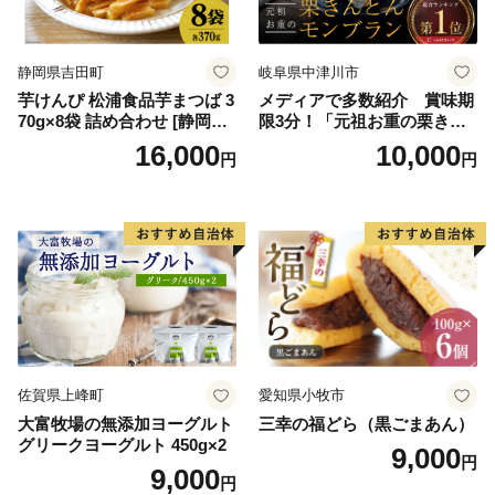
ークヮーサー 沖縄黒糖 琉球
ロイヤルミルクティ 沖縄パ
イン
静岡県吉田町
岐阜県中津川市
芋けんぴ 松浦食品芋まつば 3
メディアで多数紹介 賞味期
70g×8袋 詰め合わせ [静岡伊
限3分！「元祖お重の栗きん
勢丹(松浦食品) 静岡県 吉田町
とんモンブラン」 【未来の
16,000
10,000
円
円
22424274] 芋ケンピ セット
ご褒美】スイーツ 栗 モンブ
小袋 個包装 小分け
ラン くりきんとん デザート
ご褒美 お取り寄せ くり お菓
子 菓子 F4N-2298
佐賀県上峰町
愛知県小牧市
大富牧場の無添加ヨーグルト
三幸の福どら（黒ごまあん）
グリークヨーグルト 450g×2
9,000
円
9,000
円