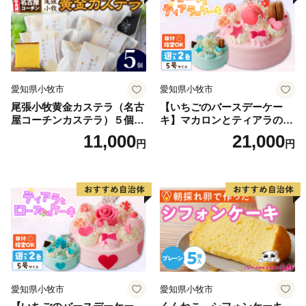
チベアやぐま
◆横浜市の「ふるさと納税」総務大臣からの指定につい
て◆
横浜市は、令和７年９月26日付で総務大臣から「ふる
さと納税」の対象となる地方団体として指定されまし
た。総務大臣の指定により、横浜市へのふるさと納税
愛知県小牧市
愛知県小牧市
は、所得税と個人住民税の控除対象となります。
尾張小牧黄金カステラ（名古
【いちごのバースデーケー
屋コーチンカステラ）５個入
キ】マカロンとティアラのケ
名古屋コーチン カステラ ザ
ーキ スイーツ 日時指定可 デ
11,000
21,000
円
円
ラメ 常温 愛知県 小牧市 アン
ザート 洋菓子 お取り寄せ 愛
プチベアやぐま
知県 小牧市 送料無料 誕生日
クリスマス お祝い マカロン
デコレーションケーキ ホー
ルケーキ
愛知県小牧市
愛知県小牧市