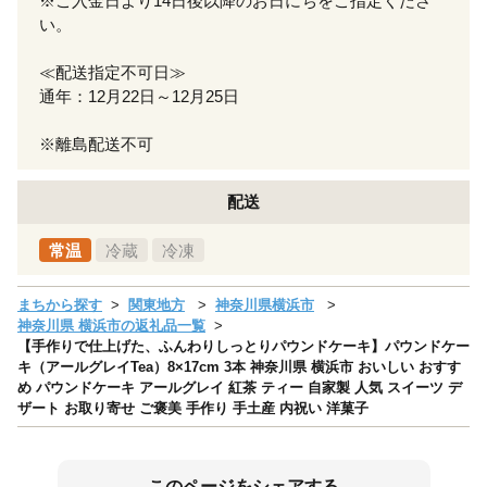
※ご入金日より14日後以降のお日にちをご指定くださ
い。
≪配送指定不可日≫
通年：12月22日～12月25日
※離島配送不可
配送
常温
冷蔵
冷凍
まちから探す
関東地方
神奈川県横浜市
神奈川県 横浜市の返礼品一覧
【手作りで仕上げた、ふんわりしっとりパウンドケーキ】パウンドケー
キ（アールグレイTea）8×17cm 3本 神奈川県 横浜市 おいしい おすす
め パウンドケーキ アールグレイ 紅茶 ティー 自家製 人気 スイーツ デ
ザート お取り寄せ ご褒美 手作り 手土産 内祝い 洋菓子
このページをシェアする