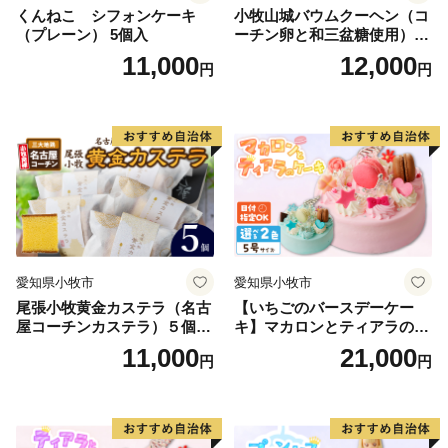
くんねこ シフォンケーキ
小牧山城バウムクーヘン（コ
の品をお贈り出来ません。ご了承ください。）
（プレーン） 5個入
ーチン卵と和三盆糖使用）
名古屋コーチン バームクー
11,000
12,000
円
円
ヘン 和三盆 小牧銘菓 バウム
クーヘン 常温 愛知県 小牧市
【お問い合わせ先】
アンプチベアやぐま
◆返礼品、寄附金受領証明書、ワンストップ申請等、ふ
るさと納税全般
横浜市ふるさと納税サポート室
TEL：050-5538-7986
Mail:support@yokohama.furusato-lg.jp
愛知県小牧市
愛知県小牧市
営業時間：平日9時～18時 ※土日祝日、GW、年末年
尾張小牧黄金カステラ（名古
【いちごのバースデーケー
始は休業となります
屋コーチンカステラ）５個入
キ】マカロンとティアラのケ
名古屋コーチン カステラ ザ
ーキ スイーツ 日時指定可 デ
11,000
21,000
円
円
◆寄附金の税額控除制度
ラメ 常温 愛知県 小牧市 アン
ザート 洋菓子 お取り寄せ 愛
プチベアやぐま
知県 小牧市 送料無料 誕生日
住民税の控除：お住まいの市区町村の税務課へ
クリスマス お祝い マカロン
所得税の控除：お住まいを管轄の税務署へ
デコレーションケーキ ホー
ルケーキ