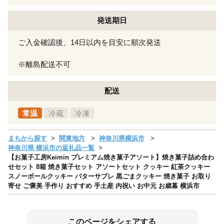
発送期日
ご入金確認後、14日以内を目安に順次発送
※離島配送不可
配送
常温
冷蔵
冷凍
まちから探す
関東地方
神奈川県横浜市
神奈川県 横浜市の返礼品一覧
【お菓子工房Keimin プレミアム焼き菓子アソート】焼き菓子詰め合わ
せセット 8箱 焼き菓子セット アソートセット クッキー 紅茶クッキー
スノーボールクッキー バターサブレ 黒ごまクッキー 焼き菓子 お取り
寄せ ご褒美 手作り おすすめ 手土産 内祝い お中元 お歳暮 横浜市
このページをシェアする