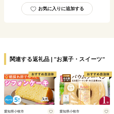
ご不便をお掛けいたしますが、何卒ご理解の程、宜しく
お願い申し上げます。
お気に入りに追加する
********************************************************************
横浜市では、制度創設以来、寄附金の使い道を充実さ
せ、寄附者の方に寄附金の活用状況を丁寧にお伝えする
など、ふるさと納税制度本来の趣旨に則って取組を進め
てきました。
今後もこの取組姿勢に変わるところはなく、より多く
関連する返礼品 | "お菓子・スイーツ"
の方々に横浜市の取組について知っていただき、応援い
ただくとともに、ふるさと納税制度を通じて横浜の魅力
を感じていただけるよう、返礼品（お礼の品）を取り揃
えています。
横浜市への「ふるさと納税」を通じて、横浜を身近に
感じてください！
（※横浜市外在住の個人の方にお礼の品をお贈りしま
す。横浜市在住の方にはお礼の品はお贈りできません。
愛知県小牧市
愛知県小牧市
また、法人・組織・団体からのご寄附においては、お礼