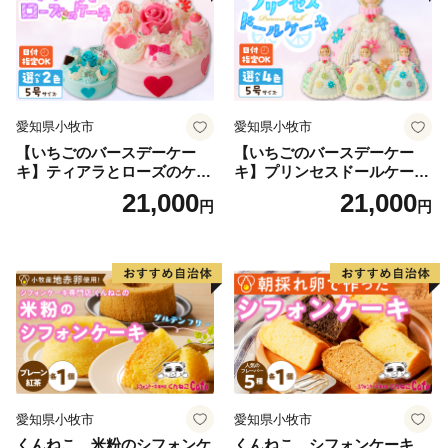
◆横浜市の「ふるさと納税」総務大臣からの指定につい
て◆
横浜市は、令和７年９月26日付で総務大臣から「ふる
さと納税」の対象となる地方団体として指定されまし
た。総務大臣の指定により、横浜市へのふるさと納税
愛知県小牧市
愛知県小牧市
は、所得税と個人住民税の控除対象となります。
【いちごのバースデーケー
【いちごのバースデーケー
キ】ティアラとローズのケー
キ】プリンセスドールケーキ
キ スイーツ デザート 洋菓
日時指定可 スイーツ デザー
21,000
21,000
円
円
子 お取り寄せ 愛知県 小牧市
ト 洋菓子 お取り寄せ 愛知県
送料無料 誕生日 クリスマス
小牧市 送料無料 誕生日 クリ
お祝い ばら 花 フラワー デコ
スマス お祝い キャラクター
レーション ホールケーキ 日
デコレーションケーキ ホー
時指定可
ルケーキ 人形 かわいい こど
も
愛知県小牧市
愛知県小牧市
くんねこ 米粉のシフォンケ
くんねこ シフォンケーキ