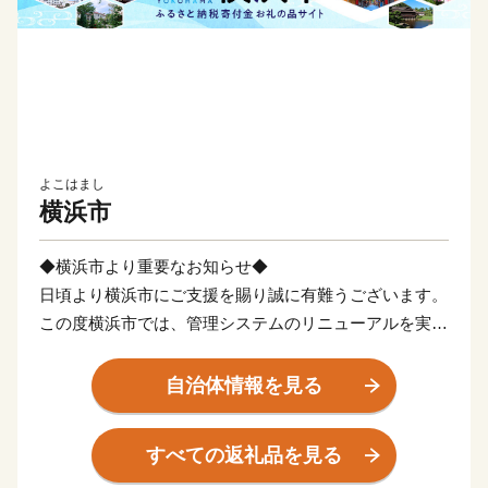
よこはまし
横浜市
◆横浜市より重要なお知らせ◆
日頃より横浜市にご支援を賜り誠に有難うございます。
この度横浜市では、管理システムのリニューアルを実施
いたします。
リニューアル作業に伴い、2026年3月26日(木)10:00から
自治体情報を見る
一定期間、寄附受付を停止させて頂きます。
2026年４月２日(水)12:00以降、作業が完了次第の再開
すべての返礼品を見る
を予定しております。