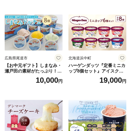
広島県尾道市
北海道浜中町
【お中元ギフト】しまなみ・
ハーゲンダッツ『定番ミニカ
瀬戸田の素材がたっぷり！ジ
ップ8個セット』アイスクリ
ェラート8個
ーム アイス スイーツ デザー
10,000
19,000
円
円
ト_H0016-104