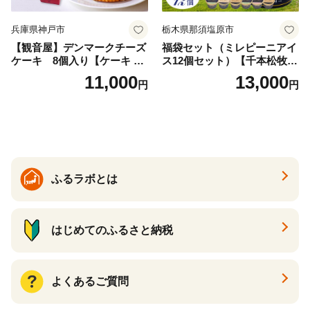
兵庫県神戸市
栃木県那須塩原市
【観音屋】デンマークチーズ
福袋セット（ミレピーニアイ
ケーキ 8個入り【ケーキ チ
ス12個セット）【千本松牧
ーズケーキ 人気スイーツ お
場】 ns025-014-12 【デザー
11,000
13,000
円
円
すすめスイーツ 神戸スイー
ト 詰め合わせ ギフト】
ツ 新感覚チーズケーキ おす
すめケーキ 兵庫県 神戸市 D0
910-17】
ふるラボとは
はじめてのふるさと納税
よくあるご質問