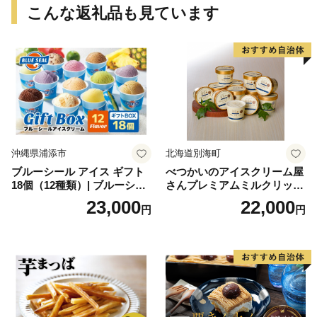
こんな返礼品も見ています
沖縄県浦添市
北海道別海町
ブルーシール アイス ギフト
べつかいのアイスクリーム屋
18個（12種類）| ブルーシー
さんプレミアムミルクリッチ
ルアイス ブルーシールアイ
12個（AP-01）（ 北海道アイ
23,000
22,000
円
円
スクリーム 着日指定可能 送
ス 北海道産アイス アイス ア
料無料 ジェラート 沖縄県 バ
イススイーツ アイスクリー
ースデー 贈り物 プレゼント
ム 北海道産アイスクリーム
誕生日 カップ 詰め合わせ バ
道産アイス 道産アイスクリ
ラエティ | バニラ チョコレー
ーム ギフト 詰合せ 詰め合わ
ト ストロベリー ピスタチオ
せ ふるさと納税 ）
バニラ＆クッキー ウベ 沖縄
紅イモ 塩ちんすこう 沖縄シ