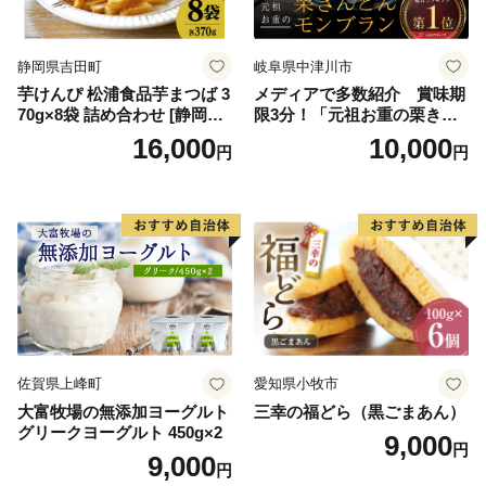
ークヮーサー 沖縄黒糖 琉球
ロイヤルミルクティ 沖縄パ
イン
静岡県吉田町
岐阜県中津川市
芋けんぴ 松浦食品芋まつば 3
メディアで多数紹介 賞味期
70g×8袋 詰め合わせ [静岡伊
限3分！「元祖お重の栗きん
勢丹(松浦食品) 静岡県 吉田町
とんモンブラン」 【未来の
16,000
10,000
円
円
22424274] 芋ケンピ セット
ご褒美】スイーツ 栗 モンブ
小袋 個包装 小分け
ラン くりきんとん デザート
ご褒美 お取り寄せ くり お菓
子 菓子 F4N-2298
佐賀県上峰町
愛知県小牧市
大富牧場の無添加ヨーグルト
三幸の福どら（黒ごまあん）
グリークヨーグルト 450g×2
9,000
円
9,000
円