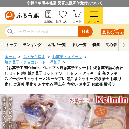
令和８年熊本地震 災害支援寄付受付について
上限額
お気に入り
カート
メニュー
検索
トップ
ランキング
返礼品一覧
まち一覧
特集
初心者ガイド
ホーム
ものから探す
お菓子・スイーツ
焼き菓子・チョコレート・洋菓子
【お菓子工房Keimin プレミアム焼き菓子アソート】焼き菓子詰め合わ
せセット 8箱 焼き菓子セット アソートセット クッキー 紅茶クッキー
スノーボールクッキー バターサブレ 黒ごまクッキー 焼き菓子 お取り
寄せ ご褒美 手作り おすすめ 手土産 内祝い お中元 お歳暮 横浜市