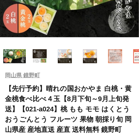
岡山県 鏡野町
【先行予約】晴れの国おかやま 白桃・黄
金桃食べ比べ４玉【8月下旬～9月上旬発
送】【021-a024】桃 もも モモ はくとう
おうごんとう フルーツ 果物 朝採り旬 岡
山県産 産地直送 産直 送料無料 鏡野町