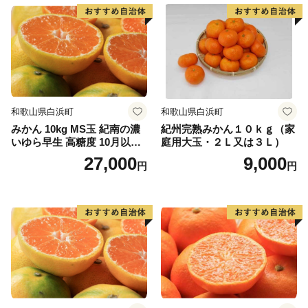
☆妖精の森ガラス美術館
世界的に珍しいウランガラス専門美術館「妖精の森ガラ
ス美術館」内にあるガラス工房では、吹きガラス体験・
サンドブラスト体験・リューター体験と３種類のガラス
作りを体験することができます。
☆岩井の滝と岩井の名水
和歌山県白浜町
和歌山県白浜町
子宝伝説もある岡山県最北端の滝。上部に岩盤が突き出
みかん 10kg MS玉 紀南の濃
紀州完熟みかん１０ｋｇ（家
て岩屋を形成し、滝の裏側から眺めることができる「裏
いゆら早生 高糖度 10月以降
庭用大玉・２Ｌ又は３Ｌ）
見の滝」。裏から見るとカーテンのような神秘的な姿
発送 マルチ被覆栽培
27,000
9,000
円
円
で、パワースポットにもなっています。
◆お問い合わせ先◆
==============================
鏡野町ふるさと納税コールセンター
TEL ：050-3355-7158
MAIL：o.kagamino@do-furusato.jp
受付時間：平日9:00〜17:15