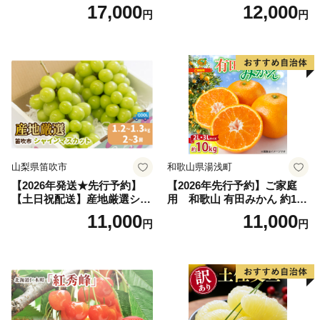
～2.6kg 2玉 セット ファーム
行予約 「浅間水蜜桃プレミ
17,000
12,000
円
円
富良野 メロン めろん 果物 く
アム」 もも あかつき 秀品 約
だもの フルーツ デザート 旬
2kg 5～9玉 贈答品 ふるさと
の果物 旬のフルーツ
納税 果物 桃 フルーツ モモ
果肉 長野県産 小諸市
山梨県笛吹市
和歌山県湯浅町
【2026年発送★先行予約】
【2026年先行予約】ご家庭
【土日祝配送】産地厳選シャ
用 和歌山 有田みかん 約10k
インマスカット1.2kg～1.3kg
g (2L、3Lサイズ)【湯浅町】
11,000
11,000
円
円
（2房～3房）※沖縄・離島配
_ZJ6079
送不可※ 106-003-sku02-26y
｜シャインマスカット 発送
笛吹市 山梨県 フルーツ 果物
ぶどう 葡萄 大粒 シャインマ
スカット おすすめ シャイン
マスカット 贈答 ギフト 産地