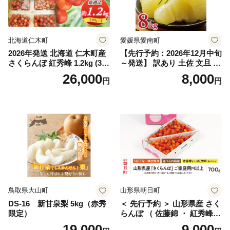
笛吹市 シャインマスカット
笛吹 葡萄 国産 ぶどう 人気
国産 1.2kg 先行｜
北海道仁木町
愛媛県愛南町
2026年発送 北海道 仁木町産
【先行予約：2026年12月中旬
さくらんぼ 紅秀峰 1.2kg (300
～発送】 訳あり 土佐 文旦 8k
g×4パック) Lサイズ以上 旬
g (Mサイズ以上サイズミック
26,000
8,000
円
円
桜桃 産地直送 サクランボ チ
ス) 8000円 わけあり ぶんた
ェリー フルーツ 果物 果物類
ん みかん mikan 蜜柑 ミカン
仁木町 仁木 [松山商店]
土佐文旦 家庭用 産地直送 国
産 農家直送 期間限定 特産品
サイズミックス くらもとフ
ァーム 愛南町 愛媛県
鳥取県大山町
山形県朝日町
DS-16 新甘泉梨 5kg（赤秀
＜ 先行予約 ＞ 山形県産 さく
限定）
らんぼ （ 佐藤錦 ・ 紅秀峰
） ご家庭用 M以上 700g 【20
19,000
9,000