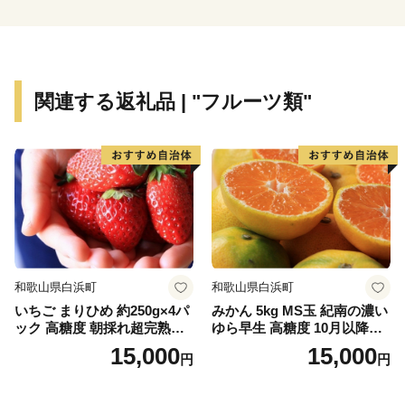
オススメスポット
☆奥津渓
渓流沿いに遊歩道があり、花崗岩が浸食されてできた甌
穴などの奥津渓八景の自然美を満喫できます。秋には渓
関連する返礼品 | "フルーツ類"
谷の両側が鮮やかな紅色に染まり、10月下旬から11月
中旬には「奥津もみじ祭り」を開催。幻想的なライトア
ップをはじめ、多彩なイベントや地域の特産品の販売な
どが楽しめます。美作三湯のひとつ、奥津温泉も近く、
少し足をのばせば、珍しいウランガラスを展示している
妖精の森ガラス美術館もあります。
☆奥津温泉
和歌山県白浜町
和歌山県白浜町
多くの文人にも愛された風情ある山里のいで湯。良質な
いちご まりひめ 約250g×4パ
みかん 5kg MS玉 紀南の濃い
美人の湯として、与謝野鉄幹・晶子夫妻、棟方志功、小
ック 高糖度 朝採れ超完熟ま
ゆら早生 高糖度 10月以降発
説「秋津温泉」を書いた藤原審爾などの多くの文人墨客
りひめ 1月以降発送分
送 マルチ被覆栽培
15,000
15,000
円
円
や全国からの温泉ファンを引き付けています。