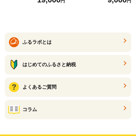
円
円
26年6月下旬から7月上旬発
送】 山形県 果物 フルーツ 初
夏 夏 送料無料
ふるラボとは
はじめてのふるさと納税
よくあるご質問
コラム