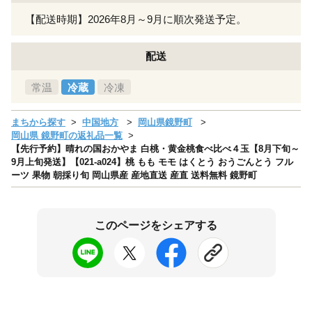
【配送時期】2026年8月～9月に順次発送予定。
配送
常温
冷蔵
冷凍
まちから探す
中国地方
岡山県鏡野町
岡山県 鏡野町の返礼品一覧
【先行予約】晴れの国おかやま 白桃・黄金桃食べ比べ４玉【8月下旬～
9月上旬発送】【021-a024】桃 もも モモ はくとう おうごんとう フル
ーツ 果物 朝採り旬 岡山県産 産地直送 産直 送料無料 鏡野町
このページをシェアする