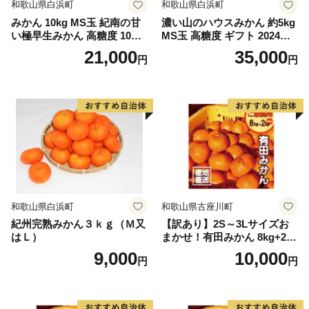
==============================
和歌山県白浜町
和歌山県白浜町
みかん 10kg MS玉 紀南の甘
濃い山のハウスみかん 約5kg
い極早生みかん 高糖度 10月
MS玉 高糖度 ギフト 2024年7
以降発送 マルチ被覆栽培
月以降発送分
21,000
35,000
円
円
和歌山県白浜町
和歌山県古座川町
紀州完熟みかん３ｋｇ（Ｍ又
【訳あり】2S～3Lサイズお
はＬ）
まかせ！有田みかん 8kg+2kg
保証分 11月から12月下旬ま
9,000
10,000
円
円
でに順次発送致します。 / 訳
ありみかん 有田みかん みか
ん ミカン 蜜柑 柑橘 温州みか
ん 和歌山 ご家庭用