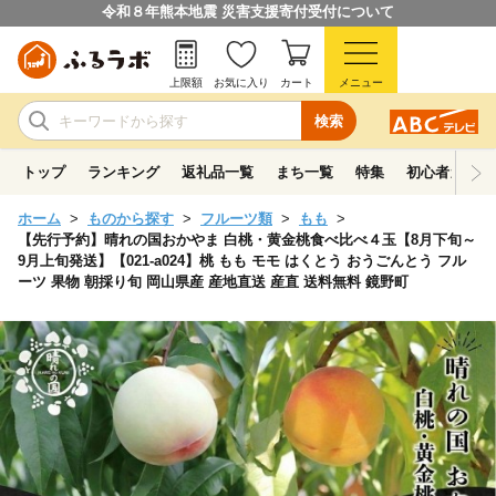
令和８年熊本地震 災害支援寄付受付について
上限額
お気に入り
カート
メニュー
検索
トップ
ランキング
返礼品一覧
まち一覧
特集
初心者ガイド
ホーム
ものから探す
フルーツ類
もも
【先行予約】晴れの国おかやま 白桃・黄金桃食べ比べ４玉【8月下旬～
9月上旬発送】【021-a024】桃 もも モモ はくとう おうごんとう フル
ーツ 果物 朝採り旬 岡山県産 産地直送 産直 送料無料 鏡野町