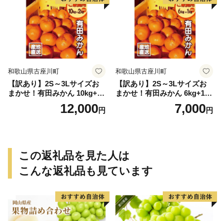
和歌山県古座川町
和歌山県古座川町
【訳あり】2S～3Lサイズお
【訳あり】2S～3Lサイズお
まかせ！有田みかん 10kg+2k
まかせ！有田みかん 6kg+1kg
g保証分 11月から12月下旬ま
保証分 11月から12月下旬ま
12,000
7,000
円
円
でに順次発送致します。 / 訳
でに順次発送致します。 / 訳
ありみかん 有田みかん みか
ありみかん 有田みかん みか
ん ミカン 蜜柑 柑橘 温州みか
ん ミカン 蜜柑 柑橘 温州みか
ん 和歌山 ご家庭用
ん 和歌山 ご家庭用
この返礼品を見た人は
こんな返礼品も見ています