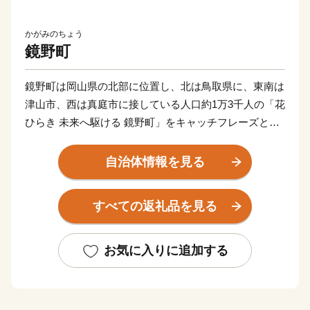
かがみのちょう
鏡野町
鏡野町は岡山県の北部に位置し、北は鳥取県に、東南は
津山市、西は真庭市に接している人口約1万3千人の「花
ひらき 未来へ駆ける 鏡野町」をキャッチフレーズとし
た町です。古くから山陰、山陽をなどの主要都市を結ぶ
地域となっており、様々な自然の恵みや文化、伝統を有
自治体情報を見る
しています。鏡野町には森や渓谷、田園風景と、四季を
通じて感動できる景観が点在しています。中国山地屈指
すべての返礼品を見る
の岡山県立森林公園、岡山を代表する紅葉スポット・奥
津渓、岡山県下最大級の規模の恩原高原スキー
場・・・・・。鏡野町には、ここでしか味わえない楽し
お気に入りに追加する
さがあります。それぞれのスポットを巡って身も心もリ
フレッシュ。豊かな自然が満喫できます。