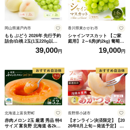
岡山県瀬戸内市
香川県東かがわ市
もも ぶどう 2026年 先行予約
シャインマスカット 【ご家
詰合/白桃 2玉(1玉220g以
庭用】 2～6房(約2kg) 葡萄 ぶ
上)・シャインマスカット 晴
どう ブドウ フルーツ 果物 く
39,000
19,000
円
円
王 2房(1房480g以上) 化粧箱
だもの 果実 旬の果物 旬のフ
入り 岡山県産 国産 フルーツ
ルーツ 香川 香川県 東かがわ
果物 ギフト
市
北海道上富良野町
長野県小諸市
赤肉メロン 2玉 厳選 秀品 特4
【オンライン決済限定】【20
サイズ 富良野 北海道 各2kg
26年8月上旬～発送予定】 先