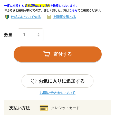
一度に決済する
返礼品数は３つ以内
を推奨しております。
🔰ふるさと納税が初めての方、詳しく知りたい方は
こちら
でご確認ください。
仕組みについて知る
上限額を調べる
数量
寄付する
お気に入りに追加する
お問い合わせについて
支払い方法
クレジットカード