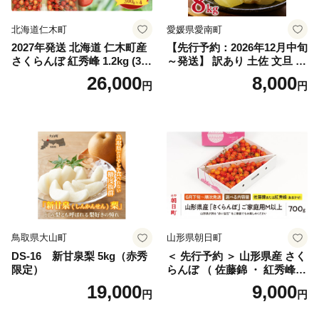
国産 1.2kg 先行｜
北海道仁木町
愛媛県愛南町
2027年発送 北海道 仁木町産
【先行予約：2026年12月中旬
さくらんぼ 紅秀峰 1.2kg (300
～発送】 訳あり 土佐 文旦 8k
g×4パック) Lサイズ以上 旬
g (Mサイズ以上サイズミック
26,000
8,000
円
円
桜桃 産地直送 サクランボ チ
ス) 8000円 わけあり ぶんた
ェリー フルーツ 果物 果物類
ん みかん mikan 蜜柑 ミカン
仁木町 仁木 [松山商店]
土佐文旦 家庭用 産地直送 国
産 農家直送 期間限定 特産品
サイズミックス くらもとフ
ァーム 愛南町 愛媛県
鳥取県大山町
山形県朝日町
DS-16 新甘泉梨 5kg（赤秀
＜ 先行予約 ＞ 山形県産 さく
限定）
らんぼ （ 佐藤錦 ・ 紅秀峰
） ご家庭用 M以上 700g 【20
19,000
9,000
円
円
26年6月下旬から7月上旬発
送】 山形県 果物 フルーツ 初