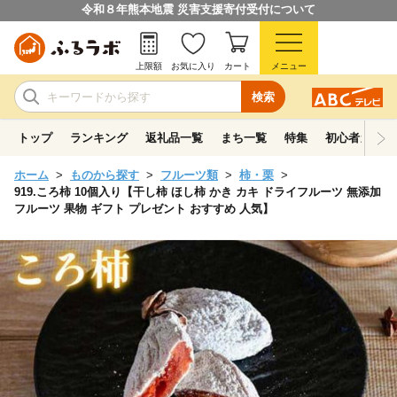
令和８年熊本地震 災害支援寄付受付について
上限額
お気に入り
カート
メニュー
検索
トップ
ランキング
返礼品一覧
まち一覧
特集
初心者ガイド
ホーム
ものから探す
フルーツ類
柿・栗
919.ころ柿 10個入り【干し柿 ほし柿 かき カキ ドライフルーツ 無添加
フルーツ 果物 ギフト プレゼント おすすめ 人気】