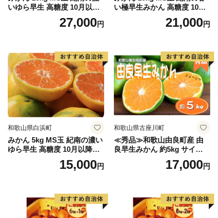
いゆら早生 高糖度 10月以降
い極早生みかん 高糖度 10月
発送 マルチ被覆栽培
以降発送 マルチ被覆栽培
27,000
21,000
円
円
和歌山県白浜町
和歌山県古座川町
みかん 5kg MS玉 紀南の濃い
≪秀品≫和歌山由良町産 由
ゆら早生 高糖度 10月以降発
良早生みかん 約5kg サイズお
送 マルチ被覆栽培
まかせ【sml106C】
15,000
17,000
円
円