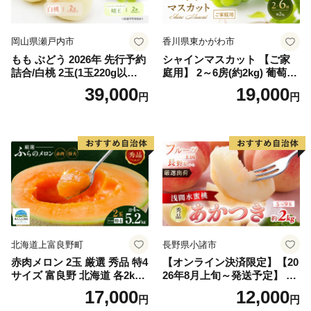
岡山県瀬戸内市
香川県東かがわ市
もも ぶどう 2026年 先行予約
シャインマスカット 【ご家
詰合/白桃 2玉(1玉220g以
庭用】 2～6房(約2kg) 葡萄 ぶ
上)・シャインマスカット 晴
どう ブドウ フルーツ 果物 く
39,000
19,000
円
円
王 2房(1房480g以上) 化粧箱
だもの 果実 旬の果物 旬のフ
入り 岡山県産 国産 フルーツ
ルーツ 香川 香川県 東かがわ
果物 ギフト
市
北海道上富良野町
長野県小諸市
赤肉メロン 2玉 厳選 秀品 特4
【オンライン決済限定】【20
サイズ 富良野 北海道 各2kg
26年8月上旬～発送予定】 先
～2.6kg 2玉 セット ファーム
行予約 「浅間水蜜桃プレミ
17,000
12,000
円
円
富良野 メロン めろん 果物 く
アム」 もも あかつき 秀品 約