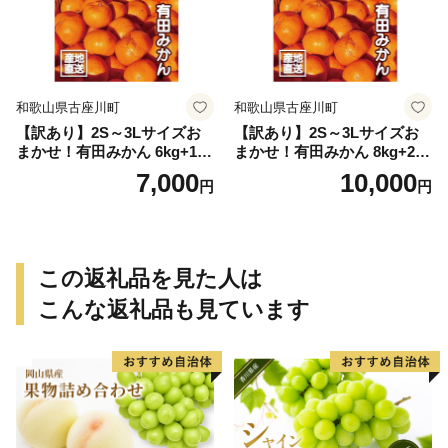
和歌山県古座川町
和歌山県古座川町
【訳あり】2S～3Lサイズお
【訳あり】2S～3Lサイズお
まかせ！有田みかん 6kg+1kg
まかせ！有田みかん 8kg+2kg
保証分 11月から12月下旬ま
保証分 11月から12月下旬ま
7,000
10,000
円
円
でに順次発送致します。 / 訳
でに順次発送致します。 / 訳
ありみかん 有田みかん みか
ありみかん 有田みかん みか
ん ミカン 蜜柑 柑橘 温州みか
ん ミカン 蜜柑 柑橘 温州みか
ん 和歌山 ご家庭用
ん 和歌山 ご家庭用
この返礼品を見た人は
こんな返礼品も見ています