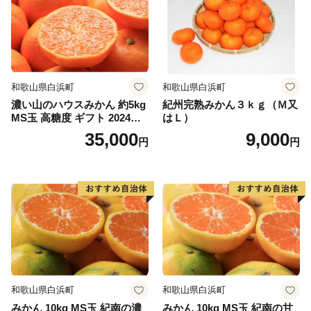
和歌山県白浜町
和歌山県白浜町
濃い山のハウスみかん 約5kg
紀州完熟みかん３ｋｇ（Ｍ又
MS玉 高糖度 ギフト 2024年7
はＬ）
月以降発送分
35,000
9,000
円
円
和歌山県白浜町
和歌山県白浜町
みかん 10kg MS玉 紀南の濃
みかん 10kg MS玉 紀南の甘