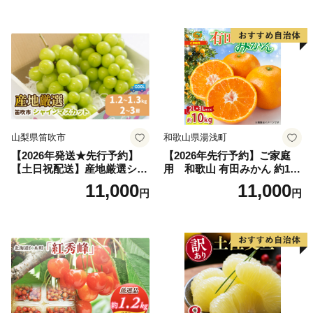
だもの フルーツ デザート 旬
2kg 5～9玉 贈答品 ふるさと
の果物 旬のフルーツ
納税 果物 桃 フルーツ モモ
果肉 長野県産 小諸市
山梨県笛吹市
和歌山県湯浅町
【2026年発送★先行予約】
【2026年先行予約】ご家庭
【土日祝配送】産地厳選シャ
用 和歌山 有田みかん 約10k
インマスカット1.2kg～1.3kg
g (2L、3Lサイズ)【湯浅町】
11,000
11,000
円
円
（2房～3房）※沖縄・離島配
_ZJ6079
送不可※ 106-003-sku02-26y
｜シャインマスカット 発送
笛吹市 山梨県 フルーツ 果物
ぶどう 葡萄 大粒 シャインマ
スカット おすすめ シャイン
マスカット 贈答 ギフト 産地
笛吹市 シャインマスカット
笛吹 葡萄 国産 ぶどう 人気