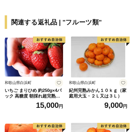
館までの約 1.4km を「コナン通り」と名付け、
キャラクターのブロンズ像やカラーオブジェが点在する
など「名探偵コナンに会えるまち」づくりを進めていま
関連する返礼品 | "フルーツ類"
す。
町を応援していただけるみなさまと一緒に持続可能なま
ちづくりを進めていきます。
みなさまの応援をよろしくお願いします。
和歌山県白浜町
和歌山県白浜町
いちご まりひめ 約250g×4パ
紀州完熟みかん１０ｋｇ（家
ック 高糖度 朝採れ超完熟ま
庭用大玉・２Ｌ又は３Ｌ）
りひめ 1月以降発送分
15,000
9,000
円
円