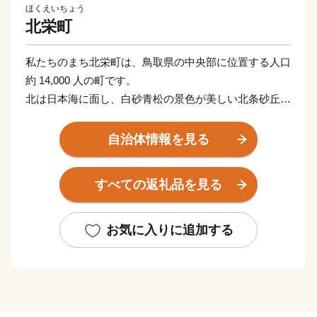
ほくえいちょう
北栄町
私たちのまち北栄町は、鳥取県の中央部に位置する人口
約 14,000 人の町です。
北は日本海に面し、白砂青松の景色が美しい北条砂丘が
広がっており、南は大山を望む黒ぼく地帯の丘陵地があ
り、豊かな自然に囲まれています。
自治体情報を見る
この豊かな自然環境を生かし、スイカ、ぶどう、らっき
ょう、長芋などさまざまな魅力ある農産物が生み出され
すべての返礼品を見る
ています。
また、漫画「名探偵コナン」の作者である青山剛昌氏の
出身地であり、
お気に入りに追加する
駅構内に「名探偵コナン」の装飾が施されたコナン駅
（JR 由良駅）や青山氏の思い出の所蔵物や作品が展示
された
青山剛昌ふるさと館をはじめ、駅から青山剛昌ふるさと