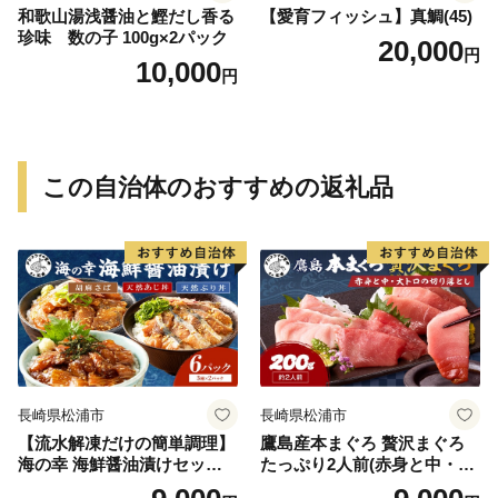
和歌山湯浅醤油と鰹だし香る
【愛育フィッシュ】真鯛(45)
珍味 数の子 100g×2パック
20,000
円
10,000
円
この自治体のおすすめの返礼品
長崎県松浦市
長崎県松浦市
【流水解凍だけの簡単調理】
鷹島産本まぐろ 贅沢まぐろ
海の幸 海鮮醤油漬けセット
たっぷり2人前(赤身と中・大
各2パック( アジ サバ ブリ 天
トロの切り落とし200g)×1パ