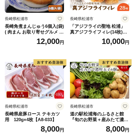
長崎県松浦市
長崎県松浦市
長崎角煮まんじゅう6個入(袋)
「アジフライの聖地 松浦」
( 肉まん お取り寄せグルメ 長
真アジフライフィレ(14枚)×2
崎 送料無料 角煮 個包装 冷凍
P【B0-216】
12,000
10,000
円
円
角煮まん )【B2-221】
長崎県松浦市
長崎県松浦市
長崎県産豚ロース テキカツ
道の駅松浦海のふるさと館
用 120g×4枚【A8-033】
『旬のお野菜＋産みたて濃厚
玉子6個』の大満足セット！
8,000
8,000
円
円
【A8-039】