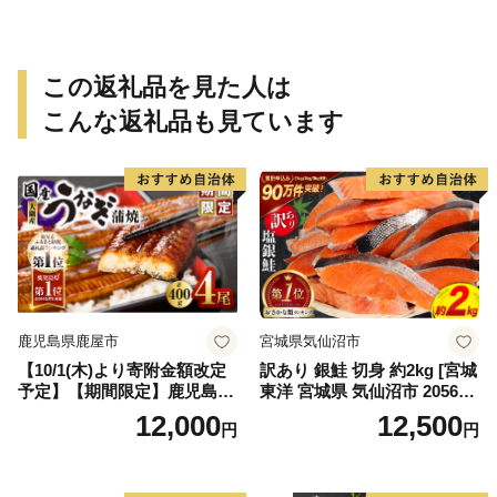
この返礼品を見た人は
こんな返礼品も見ています
鹿児島県鹿屋市
宮城県気仙沼市
【10/1(木)より寄附金額改定
訳あり 銀鮭 切身 約2kg [宮城
予定】【期間限定】鹿児島県
東洋 宮城県 気仙沼市 205649
大隅産うなぎ蒲焼4尾（400
91] 鮭 魚介類 海鮮 訳アリ 規
12,000
12,500
円
円
g） KN007-023
格外 不揃い さけ サケ 鮭切身
シャケ 切り身 冷凍 家庭用 お
かず 弁当 支援 サーモン 銀鮭
切り身 魚 わけあり