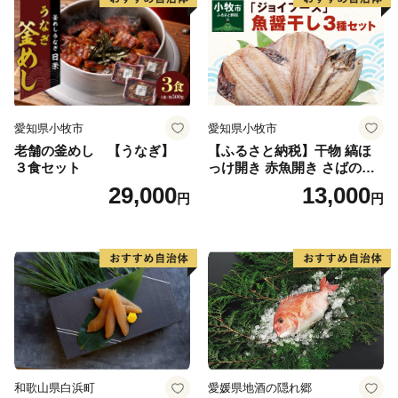
愛知県小牧市
愛知県小牧市
老舗の釜めし 【うなぎ】
【ふるさと納税】干物 縞ほ
３食セット
っけ開き 赤魚開き さばの開
き 魚醤干し 3種 セット 詰め
29,000
13,000
円
円
合わせ 魚 おかず 肉厚 おいし
い さば 赤魚 縞ホッケ ジョイ
フーズ 魚貝類 お取り寄せ お
取り寄せグルメ 魚醤 ナンプ
ラー 愛知県 小牧市 冷凍 送料
無料
和歌山県白浜町
愛媛県地酒の隠れ郷