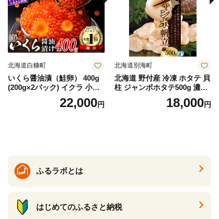
冷凍 厚切り 薄切り ふるさと
納税 ふるさとチョイス チョ
イス 北海道 白糠町
北海道白糠町
北海道別海町
いくら醤油漬（鮭卵） 400g
北海道 野付産 冷凍 ホタテ 貝
(200g×2パック) イクラ 小分
柱 ジャンボホタテ500g 濃厚
け いくら醤油漬 鮭いくら い
な旨味と甘み （ほたて ホタ
22,000
18,000
円
円
くら醤油漬け 鮭 鮭卵 ikura
テ 帆立 貝柱 ホタテ貝柱 大玉
醤油いくら 冷凍いくら いく
大粒 北海道 別海 野付 ふるさ
ら北海道 醤油鮭いくら 人気
と納税）
大好評品 北海道 白糠町
ふるラボとは
はじめてのふるさと納税