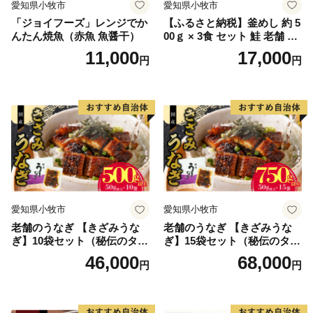
愛知県小牧市
愛知県小牧市
「ジョイフーズ」レンジでか
【ふるさと納税】釜めし 約 5
んたん焼魚（赤魚 魚醤干）
00ｇ × 3食 セット 鮭 老舗 急
速冷凍 レンチン 時短 簡単調
11,000
17,000
円
円
理 食品 加工品 海鮮 手作り
ほくほく ご飯 お弁当 おにぎ
り お茶漬け お取り寄せ お取
り寄せグルメ 愛知県 小牧市
送料無料
愛知県小牧市
愛知県小牧市
老舗のうなぎ 【きざみうな
老舗のうなぎ 【きざみうな
ぎ】10袋セット（秘伝のタレ
ぎ】15袋セット（秘伝のタレ
付）
付）
46,000
68,000
円
円