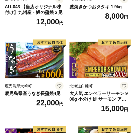
AU-043 【当店オリジナル味
藁焼きかつおタタキ 1.9kg
付け】九州産・鰻の蒲焼２尾
8,000
円
12,000
円
鹿児島県大崎町
北海道白糠町
鹿児島県産うなぎ長蒲焼4尾
大人気 エンペラーサーモン 9
00g 小分け 鮭 サーモン アト
22,000
円
ランティックサーモン 水産
15,000
円
庁長官賞 受賞 さけ シャケ し
ゃけ sake カルパッチョ ソテ
ー レアステーキ 人気 高級 大
満足 美味しい 贈答 生食用 刺
身 お刺身 刺し身 魚介類 海鮮