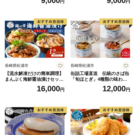
9,000
9,000
円
円
然 あじ さば ぶり 海鮮丼 流
ック( まぐろ マグロ 鮪 大ト
水解凍 お手軽 時短 簡単 人気
ロ 中トロ 赤身 本まぐろ 切り
冷凍 おいしい 刺身 小分け パ
落とし 簡単解凍 )【A9-071】
ック セット 国産 ギフト 長崎
県 松浦市 )【A9-055】
長崎県松浦市
長崎県松浦市
【流水解凍だけの簡単調理】
缶詰工場直送 伝統のさば缶
まんぷく海鮮醤油漬けセット
「旬ほとぎ」4種類の味わい1
各4パック( アジ サバ ブリ 天
2缶( サバ さば 鯖 鯖缶 サバ缶
16,000
12,000
円
円
然 あじ さば ぶり 海鮮丼 流
さば缶 缶 缶詰 魚 アウトドア
水解凍 お手軽 時短 簡単 人気
BBQ バーベキュー キャンプ
冷凍 おいしい 刺身 小分け パ
常備食 緊急 災害 非常食 保存
ック セット 国産 ギフト 長崎
食 非常時 御歳暮 お歳暮 お中
県 松浦市 )【B6-046】
元 御中元 贈答 プレゼント 贈
り物 ギフト 母の日 お母さん
保存食 非常食 防災 備蓄 長期
保存 )【B2-192】