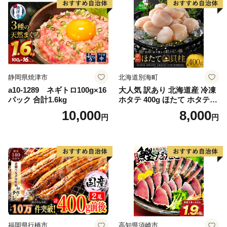
静岡県焼津市
北海道別海町
a10-1289 ネギトロ100g×16
大人気 訳あり 北海道産 冷凍
パック 合計1.6kg
ホタテ 400g ほたて ホタテ
帆立 貝柱 海鮮 魚介類 刺身
10,000
8,000
円
円
大粒 天然 海鮮 ランキング 大
人気 人気 おすすめ 訳あり ）
福岡県行橋市
高知県須崎市