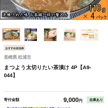
おすすめ自治体
長崎県 松浦市
まつよう太切りたい茶漬け 4P【A9-
044】
9,000
寄付金額
在庫あり
円