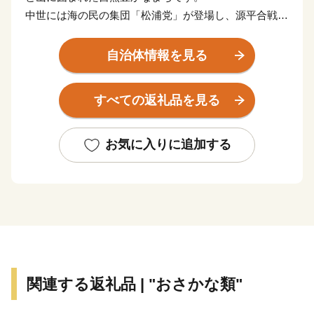
中世には海の民の集団「松浦党」が登場し、源平合戦や
蒙古襲来において活躍しました。蒙古襲来の歴史を語る
水中文化遺産「鷹島神崎遺跡」は、海底遺跡としては、
自治体情報を見る
国内初となる国史跡に指定されています。
海を囲んで３つのまちから成る松浦市は、日本有数の漁
すべての返礼品を見る
獲量を誇るアジ・サバのほかにマグロやトラフグ、車エ
ビなどの養殖業も盛んです。
山あいではその斜面の日あたりを利用して野菜、果物、
お気に入りに追加する
お茶、お米といった農産物も豊富です。
また、養鶏、養豚、養卵、和牛の繁殖、酪農も行われて
いる小さなまちで、海の幸、山の幸が何でもそろうまさ
に「食のコンパクトシティ」です。
潮がすうっと満ちていくようにこころとからだが満たさ
れる あたたかな出会いがあるまち。
関連する返礼品 | "おさかな類"