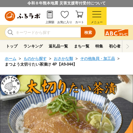
令和８年熊本地震 災害支援寄付受付について
上限額
お気に入り
カート
メニュー
検索
トップ
ランキング
返礼品一覧
まち一覧
特集
初心者ガイド
ホーム
ものから探す
おさかな類
その他魚貝・加工品
まつよう太切りたい茶漬け 4P【A9-044】