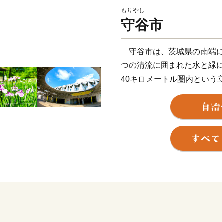
もりやし
守谷市
守谷市は、茨城県の南端に
つの清流に囲まれた水と緑
40キロメートル圏内という
は単独で市制を施行しまし
水道など都市基盤の整備が進
パーセントに達し、環境に
2005年には待望のつくば
32分で結ばれることになり
よる「住みよさランキング」
ました。また2017年には
い街2017－」で、全国総
城市と同率1位）となりま
の方々からまちづくりに対