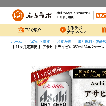
地域とあなたを元気にする
ふるさと納税
ふるラボ
TVで紹介
チャンネル
ホーム
ものから探す
お飲み物
果汁飲料・炭酸
【 11ヶ月定期便 】 アサヒ ドライゼロ 350ml 24本 