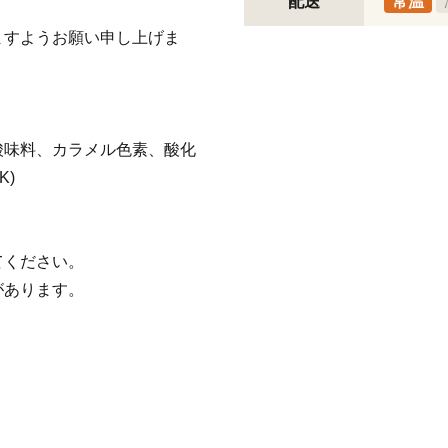
配送
常温
ますようお願い申し上げま
酸味料、カラメル色素、酸化
K)
てください。
があります。