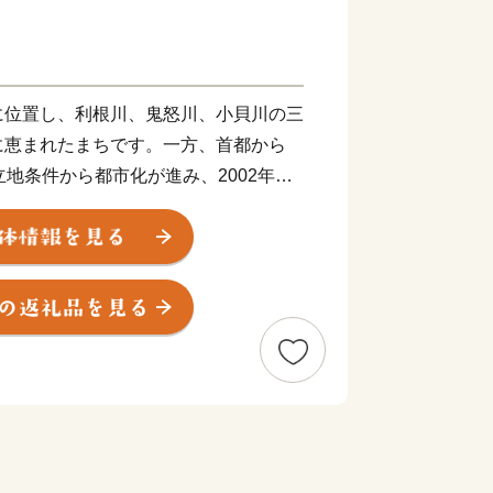
位置し、利根川、鬼怒川、小貝川の三
に恵まれたまちです。一方、首都から
立地条件から都市化が進み、2002年に
た。宅地開発とともに公園や街路、上下
み、特に下水道の普及率は、ほぼ100
やさしいまちづくりが進んでいます。
エクスプレスが開通、都心からわずか
ました。そして2008年、経済専門誌に
で、全国784都市中総合第1位となり
「シティブランド・ランキング－住みよ
合第1位（守谷市のほかに武蔵野市、大野
した。これも市民の皆様をはじめ、多く
するご理解とご協力をいただいてきたお