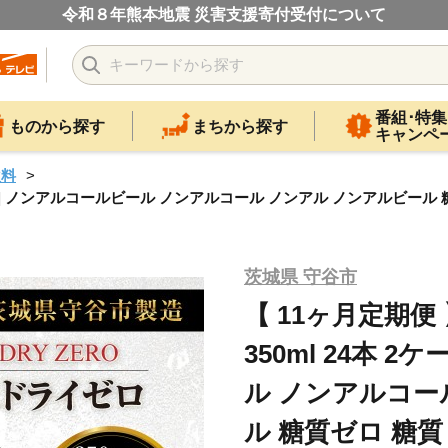
令和８年熊本地震 災害支援寄付受付について
番組･特集
ものから探す
まちから探す
キャンペ
飲料
2ケース | ノンアルコールビール ノンアルコール ノンアル ノンアルビー
茨城県 守谷市
【 11ヶ月定期便
350ml 24本 
ル ノンアルコー
ル 糖質ゼロ 糖質