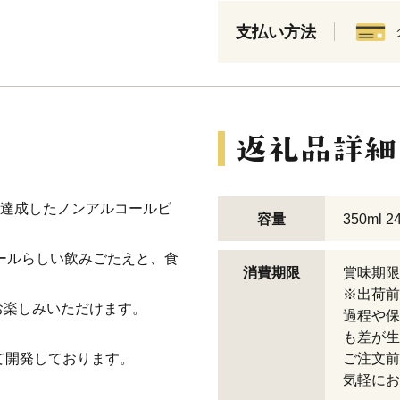
支払い方法
1を達成したノンアルコールビ
容量
350ml
ビールらしい飲みごたえと、食
消費期限
賞味期限
。
※出荷前
お楽しみいただけます。
過程や保
も差が生
て開発しております。
ご注文前
気軽にお