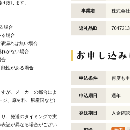
届け致します。
事業者
株式会社
る場合
返礼品ID
7047213
いる場合
、液漏れは無い場合
漏れがない場合
場合
可能性がある場合
申込条件
何度も申
ますが、メーカーの都合によ
申込期日
通年
ージ、原材料、原産国など)
発送期日
入金確認
より、発送のタイミングで実
の表記が異なる場合がござい