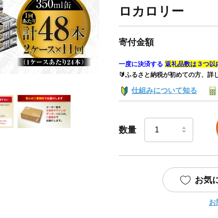
ロカロリー
寄付金額
一度に決済する
返礼品数は３つ以
🔰ふるさと納税が初めての方、詳
仕組みについて知る
数量
お気
お