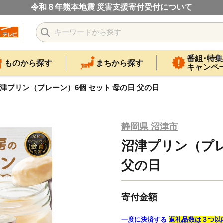
令和８年熊本地震 災害支援寄付受付について
番組･特集
ものから探す
まちから探す
キャンペ
津プリン（プレーン）6個 セット 母の日 父の日
静岡県 沼津市
沼津プリン（プレ
父の日
寄付金額
一度に決済する
返礼品数は３つ以