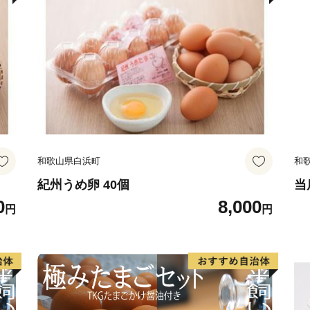
和歌山県白浜町
和
紀州うめ卵 40個
当
0
8,000
円
円