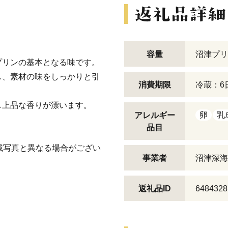
容量
沼津プリ
プリンの基本となる味です。
し、素材の味をしっかりと引
消費期限
冷蔵：6
し上品な香りが漂います。
卵
乳
アレルギー
品目
載写真と異なる場合がござい
事業者
沼津深海
返礼品ID
6484328