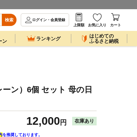
検索
ログイン・会員登録
上限額
お気に入り
カート
はじめての
ランキング
ーン
ふるさと納税
ーン）6個 セット 母の日
12,000
在庫あり
円
内
を推奨しております。