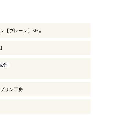
ン【プレーン】×6個
日
成分
プリン工房