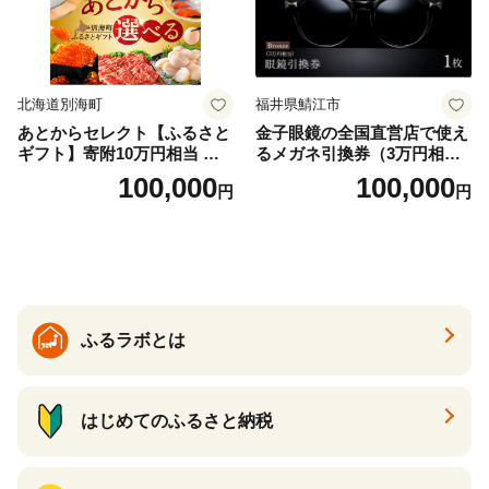
北海道別海町
福井県鯖江市
あとからセレクト【ふるさと
金子眼鏡の全国直営店で使え
ギフト】寄附10万円相当 あ
るメガネ引換券（3万円相
とから選べる！ ギフト いく
当） Bronze
100,000
100,000
円
円
ら ほたて 海鮮 牛肉 別海町
ケーキ アイス （ 後から 選べ
る カタログ カタログポイン
ト カタログギフト あとから
カタログ あとからカタログ
ポイント あとからカタログ
ギフト ふるさと納税 ）
ふるラボとは
はじめてのふるさと納税