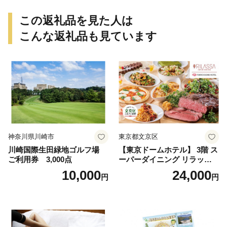
ンク セレブレ お食事券 愛知
県 小牧市 送料無料
この返礼品を見た人は
こんな返礼品も見ています
神奈川県川崎市
東京都文京区
川崎国際生田緑地ゴルフ場
【東京ドームホテル】 3階 ス
ご利用券 3,000点
ーパーダイニング リラッサ
ランチブッフェ お食事券 大
10,000
24,000
円
円
人1名様分 関東 東京 ご利用
券 ランチ 昼食 食事券 レスト
ラン ブッフェ 東京都 お食事
券