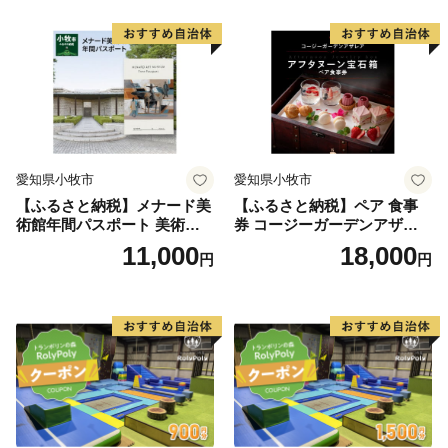
フトクリーム デザート 愛知
フトクリーム デザート 愛知
県 小牧店 小牧市 チケット 送
県 小牧店 小牧市 チケット 送
料無料
料無料
愛知県小牧市
愛知県小牧市
【ふるさと納税】メナード美
【ふるさと納税】ペア 食事
術館年間パスポート 美術館
券 コージーガーデンアザレ
メナード アート
ア アフタヌーン宝石箱 ホテ
11,000
18,000
円
円
ル特製 デザート 6種類 サン
ドウィッチ コーヒー または
紅茶 スイーツ アフタヌーン
ティー チケット 券 2名様分
お祝 誕生日 記念日 名鉄小牧
ホテル 愛知県 小牧市 送料無
料