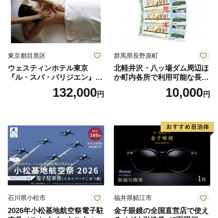
東京都目黒区
群馬県長野原町
ウェスティンホテル東京
北軽井沢・八ッ場ダム周辺ほ
『ル・スパ・パリジエン』選
か町内各所で利用可能な長野
べるボディセラピー90分/1名
原町ふるさと感謝券（3,000
132,000
10,000
円
円
円分）【トラベル 観光 旅行
お土産 群馬県 長野原町 北軽
井沢】
石川県小松市
福井県鯖江市
2026年小松基地航空祭電子駐
金子眼鏡の全国直営店で使え