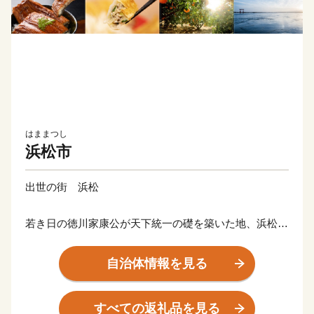
はままつし
浜松市
出世の街 浜松
若き日の徳川家康公が天下統一の礎を築いた地、浜松。
その後も水野忠邦など歴代城主の多くが幕府の要職への
出世しました。
自治体情報を見る
近代では、世界的な研究者や技術者、音楽家や芸術家を
輩出したほか、世界に名高い多くの企業が、浜松から生
すべての返礼品を見る