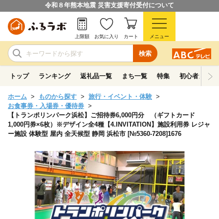
令和８年熊本地震 災害支援寄付受付について
上限額
お気に入り
カート
メニュー
検索
トップ
ランキング
返礼品一覧
まち一覧
特集
初心者ガイド
ホーム
ものから探す
旅行・イベント・体験
お食事券・入場券・優待券
【トランポリンパーク浜松】ご招待券6,000円分 （ギフトカード
1,000円券×6枚）※デザイン全4種【4.INVITATION】施設利用券 レジャ
ー施設 体験型 屋内 全天候型 静岡 浜松市 [№5360-7208]1676