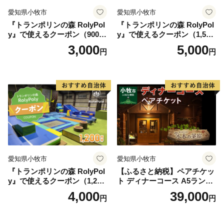
愛知県小牧市
愛知県小牧市
『トランポリンの森 RolyPol
『トランポリンの森 RolyPol
y』で使えるクーポン（900
y』で使えるクーポン（1,500
円）
円）
3,000
5,000
円
円
愛知県小牧市
愛知県小牧市
『トランポリンの森 RolyPol
【ふるさと納税】ペアチケッ
y』で使えるクーポン（1,200
ト ディナーコース A5ランク
円）
飛騨牛 コース 記念日 お誕生
4,000
39,000
円
円
日 特別な日 完全個室 ノンア
ルコール スパークリングワ
イン 1本付き デザート ドリ