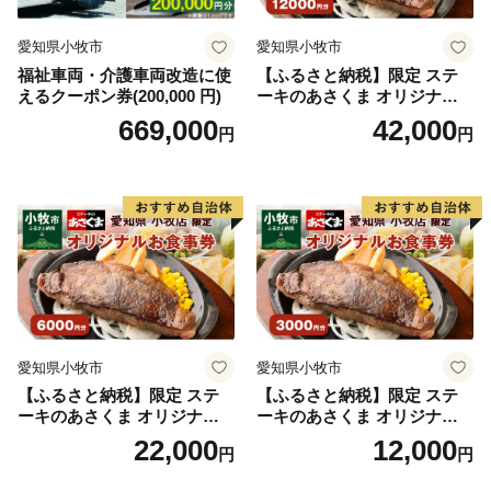
愛知県小牧市
愛知県小牧市
福祉車両・介護車両改造に使
【ふるさと納税】限定 ステ
えるクーポン券(200,000 円)
ーキのあさくま オリジナル
お食事券 12000円 お好きなメ
669,000
42,000
円
円
ニュー 好きなだけ コーンス
ープ カレー サラダ プリン ソ
フトクリーム デザート 愛知
県 小牧店 小牧市 チケット 送
料無料
愛知県小牧市
愛知県小牧市
【ふるさと納税】限定 ステ
【ふるさと納税】限定 ステ
ーキのあさくま オリジナル
ーキのあさくま オリジナル
お食事券 6000円 お好きなメ
お食事券 3000円 お好きなメ
22,000
12,000
円
円
ニュー 好きなだけ コーンス
ニュー 好きなだけ コーンス
ープ カレー サラダ プリン ソ
ープ カレー サラダ プリン ソ