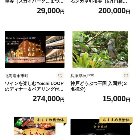
車券（スカイパークこまつ
るメガネ引換券（6万円相
翼） 駐車場 シャトルバスの
当） Platinum
29,000
200,000
円
円
りばすぐ 石川県 小松市
北海道余市町
兵庫県神戸市
ワインを楽しむYoichi LOOP
神戸どうぶつ王国 入園券(２
のディナー＆ペアリング付宿
名様分)
泊プラン＜デラックスツイン
274,000
15,000
円
円
＞