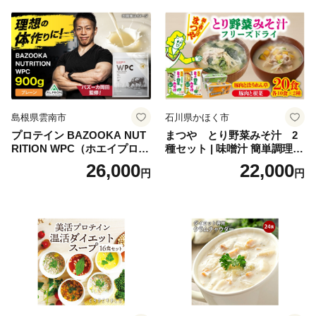
ち 本格おせち おせち予約 年
末 年始 お取り寄せ 新春 贅沢
おせち こだわりおせち 惣菜
老舗おせち ふるさと納税お
せち 御節 お節料理 正月 調理
不要 おせち料理2027
島根県雲南市
石川県かほく市
プロテイン BAZOOKA NUT
まつや とり野菜みそ汁 2
RITION WPC（ホエイプロテ
種セット | 味噌汁 簡単調理
イン）＜プレーン＞ 900g｜
お味噌 おみそ みそ とり野菜
26,000
22,000
円
円
バズーカ岡田監修・植物由来
時短料理 時短ごはん ご当地
の甘味料使用・国内製造 島
フリーズドライ
根県雲南市/株式会社アルプ
ロン [AIEN005]