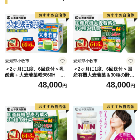
愛知県小牧市
愛知県小牧市
＜2ヶ月に1度、6回送付＞乳
＜2ヶ月に1度、6回送付＞国
酸菌＋大麦若葉粉末60H 山
産有機大麦若葉＆30種の野
本漢方 定期便
菜 山本漢方 定期便
48,000
48,000
円
円