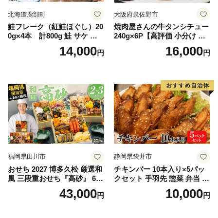
北海道鹿部町
大阪府泉佐野市
鮭フレーク（紅鮭ほぐし）20
焼肉屋さんの牛タンシチュー
0g×4本 計800g 鮭 サケ 鮭
240g×6P【高評価 小分け 惣
ほぐし サケフレーク シャケ
菜 牛たん 一人暮らし 冷凍】
14,000
16,000
円
円
フレーク 鮭フレーク
福岡県田川市
静岡県袋井市
おせち 2027 博多久松 厳選和
チキンバー 10本入り×5パッ
風 三段重おせち『高砂』 6.5
クセット 手羽先 惣菜 弁当 お
寸 3段重 2～3人前 おせち料
かず お酒 おつまみ ギフト キ
43,000
10,000
円
円
理 重箱 お正月 冷凍おせち 縁
ャンプ アウトドア キャンプ
起物 祝箸付 福岡 お節 オセチ
飯 保存食 非常食 鶏肉 肉 お
oseti osechi お祝い 迎春おせ
肉 鶏 人気 厳選 静岡県袋井市