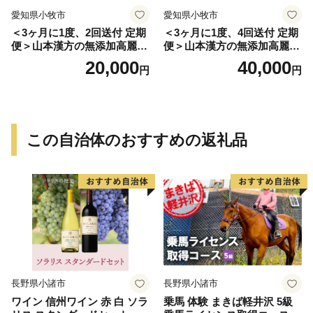
愛知県小牧市
愛知県小牧市
＜3ヶ月に1度、2回送付 定期
＜3ヶ月に1度、4回送付 定期
便＞山本漢方の無添加高麗人
便＞山本漢方の無添加高麗人
参粒
参粒
20,000
40,000
円
円
この自治体のおすすめの返礼品
長野県小諸市
長野県小諸市
ワイン 信州ワイン 赤 白 ソラ
乗馬 体験 まきば軽井沢 5級