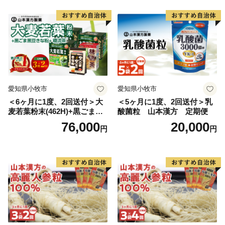
愛知県小牧市
愛知県小牧市
＜6ヶ月に1度、2回送付＞大
＜5ヶ月に1度、2回送付＞乳
麦若葉粉末(462H)+黒ごま黒
酸菌粒 山本漢方 定期便
豆きな粉+ 糖流茶 山本漢
76,000
20,000
円
円
方 定期便