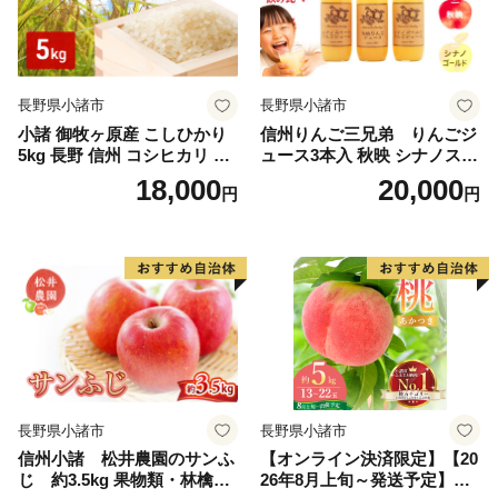
長野県小諸市
長野県小諸市
小諸 御牧ヶ原産 こしひかり
信州りんご三兄弟 りんごジ
5kg 長野 信州 コシヒカリ 精
ュース3本入 秋映 シナノスイ
米 美味しいお米 お取り寄せ
ート シナノゴールド 信州 長
18,000
20,000
円
円
おこめ 白米
野 お土産 お取り寄せ スイー
ツ 詰め合わせ 飲み比べ 果実
飲料 リンゴ 林檎 アップル セ
ット
長野県小諸市
長野県小諸市
信州小諸 松井農園のサンふ
【オンライン決済限定】【20
じ 約3.5kg 果物類・林檎・
26年8月上旬～発送予定】桃