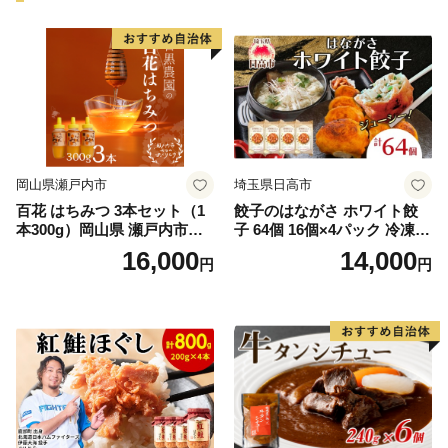
岡山県瀬戸内市
埼玉県日高市
百花 はちみつ 3本セット（1
餃子のはながさ ホワイト餃
本300g）岡山県 瀬戸内市産
子 64個 16個×4パック 冷凍
石黒農園 ヨーグルト パン 砂
中華 点心 B級グルメ ご当地
16,000
14,000
円
円
糖の代わり 香り高い いい香
野菜 おつまみ おかず 簡単調
り 季節の花の蜜 トンガリ容
理 時短 リピート 保存 豚肉
器入り
特製 ポーク 大きめ ジューシ
ー ギフト お取り寄せ 日高市