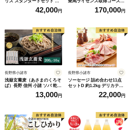
リス スタンダードセット ワ
乗馬ライセンス取得コース
インセット フレッシュ 果実
体験チケット
42,000
170,000
円
円
香 ほどよい酸味 アロマ 果実
味 タンニン
長野県小諸市
長野県小諸市
浅嶽玄蕎麦（あさまのくろそ
ソーセージ 詰め合わせ11点
ば）長野 信州 小諸 ソバ 乾麺
セットD 約1.2kg デリカテッ
お土産 ご当地 お取り寄せ 麺
セン山吹 お肉 ハム ソーセー
13,000
22,000
円
円
類／そば
ジ ウインナー コンビーフ サ
ラミ レバーペースト 加工品