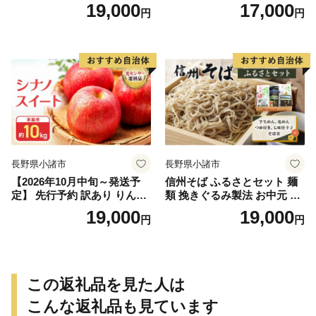
りんご・リンゴ
先行予約 浅間水蜜桃 あかつ
19,000
17,000
円
円
き 約5kg 秀品 13～22玉 贈答
品 フルーツ 果物 白桃 白鳳
甘い 冷蔵
長野県小諸市
長野県小諸市
【2026年10月中旬～発送予
信州そば ふるさとセット 麺
定】 先行予約 訳あり りんご
類 挽きぐるみ製法 お中元 お
シナノスイート 約10kg 24～
歳暮 年越しそば つゆ付き 半
19,000
19,000
円
円
40玉入 家庭用 フルーツ 果物
生めん 乾めん 七味唐辛子 そ
甘い 訳あり おいしい 林檎
ば茶 和食
この返礼品を見た人は
こんな返礼品も見ています