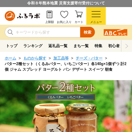
令和８年熊本地震 災害支援寄付受付について
上限額
お気に入り
カート
メニュー
検索
トップ
ランキング
返礼品一覧
まち一覧
特集
初心者ガイド
ホーム
ものから探す
加工品等
チーズ・バター
バター2種セット（くるみバター、いちごバター）各140g×1個ずつ 計2
個 ジャム スプレッド ヨーグルト パン デザート スイーツ 朝食