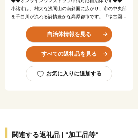
◆◆オンラインワンストップ申請対応自治体です◆◆
小諸市は、雄大な浅間山の南斜面に広がり、市の中央部
を千曲川が流れる詩情豊かな高原都市です。「懐古園」
として知られる小諸城址は、城郭が城下町よりも低い場
所に位置する日本で唯一の「穴城」であり、日本百名城
自治体情報を見る
にも選ばれていることから年間を通し多くの観光客が訪
れます。
すべての返礼品を見る
全国トップクラスの晴天率を誇り、陽光をたっぷり浴び
て育った桃・りんご、信州を代表する味覚である蕎麦、
全国ブランドのワインなど魅力的な返礼品が満載です。
お気に入りに追加する
ふるさと納税を通して小諸市の魅力に触れていただけれ
ば幸いです。
関連する返礼品 | "加工品等"