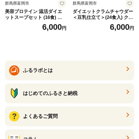
群馬県富岡市
群馬県富岡市
美容プロテイン 温活ダイエ
ダイエットクラムチャウダー
ットスープセット (16食) 小
＜豆乳仕立て＞(24食入) クラ
分け スープ 食べ比べ セット
ムチャウダー 豆乳 ダイエッ
6,000
6,000
円
円
詰合せ クラムチャウダー チ
ト スープ プロテイン たんぱ
ゲ コーン ポタージュ トマト
く質 食物繊維 食品 F20E-799
温活 ダイエット 美容 プロテ
イン 食品 F20E-809
ふるラボとは
はじめてのふるさと納税
よくあるご質問