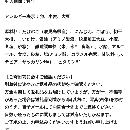
申込期間：通年
アレルギー表示：卵、小麦、大豆
原材料：たけのこ（鹿児島県産）、にんじん、ごぼう、切干
大根、しいたけ、醤油（アミノ酸液、脱脂加工大豆、小麦、
食塩、砂糖）、醸造調味料（米、米?、食塩）、水飴、アルコ
ール、食塩、砂糖、塩/アミノ酸、カラメル色素、甘味料（ス
テビア、サッカリンNa）、ビタミンB1
【ご寄附前に必ずご確認ください】
到着後は速やかに返礼品の状態をご確認ください。
万全を期して返礼品をお届けしていますが、万が一、不備等
があった場合は返礼品到着から2日以内に、写真(画像)を添付
のうえ、電子メールにてお問合せ先までご連絡ください。
日数が経ったものに関しましては対応いたしかねます。
ご了承の上、お申込みくださいますようお願い申し上げま
す。