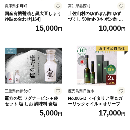
兵庫県多可町
高知県芸西村
国産有機醤油と黒大豆しょう
土佐山村のゆずぽん酢 ゆず
ゆ詰め合わせ[164]
づくし 500ml×3本 ポン酢 ポ
ンズ ゆず 柚子 調味料 さっぱ
15,000
10,000
円
円
り 美味しい おいしい 鍋 しゃ
ぶしゃぶ 冷奴 魚料理 蒸し料
理 ドレッシング セット
三重県南伊勢町
鹿児島県日置市
竈方の塩 ワグナービン＋袋
No.005-B ＜イタリア産＆ガ
セット 塩 しお 調味料 食塩
ーリックオイル＞オリーブオ
天然 ミネラル 調味料 ソルト
イルセット(200ml×2本) 日置
5,000
17,000
円
円
salt 料理 味付 おにぎり 三重
市 特産品 調味料 油 エキスト
県 南伊勢 伊勢 志摩 5000円 5
ラバージン オリーブ セット
000円以下 五千円
ガーリック【鹿児島オリー