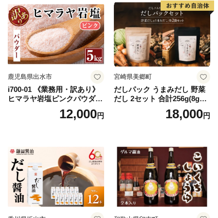
ブ】
鹿児島県出水市
宮崎県美郷町
i700-01 《業務用・訳あり》
だしパック うまみだし 野菜
ヒマラヤ岩塩ピンクパウダー
だし 2セット 合計256g(8g×8
タイプ(5kg) 岩塩 塩 調味料
パック×2種×2セット) [岡田商
12,000
18,000
円
円
しお 保存料不使用 天然 パウ
店 宮崎県 美郷町 31ac0069]
ダータイプ グレインミルタ
国産 粉末 ダシ 出汁パック し
イプ 料理 バスソルト 入浴 普
いたけ 無塩
段使い ギフト 贈り物【ソル
ティースマイル】