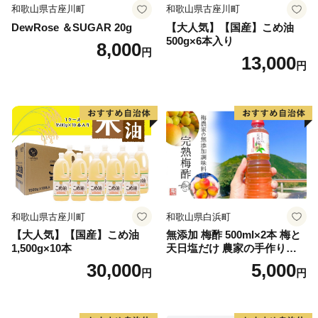
和歌山県古座川町
和歌山県古座川町
DewRose ＆SUGAR 20g
【大人気】【国産】こめ油
500g×6本入り
8,000
円
13,000
円
和歌山県古座川町
和歌山県白浜町
【大人気】【国産】こめ油
無添加 梅酢 500ml×2本 梅と
1,500g×10本
天日塩だけ 農家の手作り完
熟梅酢 調味料
30,000
5,000
円
円