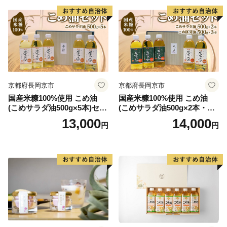
京都府長岡京市
京都府長岡京市
国産米糠100%使用 こめ油
国産米糠100%使用 こめ油
(こめサラダ油500g×5本)セッ
(こめサラダ油500g×2本・こ
ト [1574]
め胚芽油500g×3本)セット [1
13,000
14,000
円
円
573]