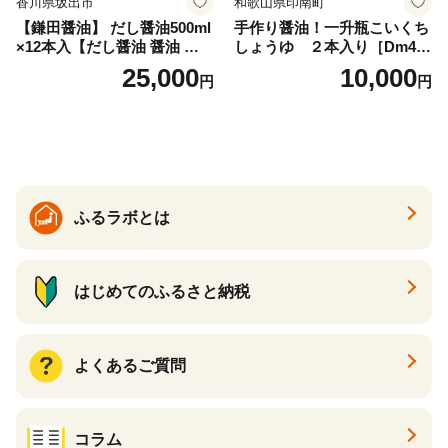
香川県坂出市
和歌山県印南町
【鎌田醤油】 だし醤油500ml
手作り醤油！一升瓶こいくち
×12本入【だし醤油 醤油 人気
しょうゆ ２本入り［Dm4］
おすすめ 人気だし醤油 出汁
｜手作り 醤油 和歌山県 印南
25,000
10,000
円
円
醤油 AE1021】
町 一升瓶 こいくちしょうゆ
伝統製法 醤油 日本食 調味料
地元産 大豆 小麦 塩 だし 煮
物 和食 醤油 肉料理 魚料理
野菜料理 醤油 郷土料理 家庭
料理 醤油
ふるラボとは
はじめてのふるさと納税
よくあるご質問
コラム