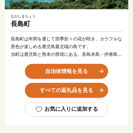
ながしまちょう
長島町
長島町は年間を通じて四季折々の花が咲き、カラフルな
景色が楽しめる鹿児島最北端の島です。
当町は鹿児島と熊本の県境にある、長島本島・伊唐島・
諸浦島・獅子島の4つの有人島のほか、大小23の島々か
ら構成されております。
自治体情報を見る
地理的な特徴もあり、鹿児島弁と天草弁・熊本弁が折り
重なったイントネーションはユニークな印象を与え、懐
すべての返礼品を見る
かしさや親しみやすさを感じさせます。
また、産業は一次産業が中心でしたが、特に昭和49年に
九州本島との橋「黒ノ瀬戸大橋」開通を契機に観光業も
お気に入りに追加する
発展し、多くの方に長島を「体験」いただくことができ
るようになりました。
海からはヒオウギ貝・わかめ・青おさ・鰤などの養殖を