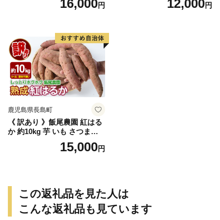
16,000
12,000
円
円
g×7P) 訳あり 小間切れ 小分
つまいも菓子 スイーツ お菓
け 冷凍 ふるさと納税 豚肉 切
子 おやつ 【ロイヤル】royal-
り落とし【スターゼン】star
1657
zen-1641
鹿児島県長島町
《 訳あり 》飯尾農園 紅はる
か 約10kg 芋 いも さつまい
も サツマイモ 鹿児島県産 国
15,000
円
産 長島町産 べにはるか 熟成
【飯尾農園】miio-7232
この返礼品を見た人は
こんな返礼品も見ています