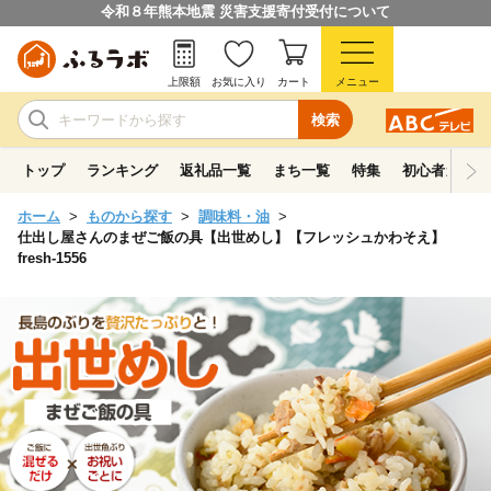
令和８年熊本地震 災害支援寄付受付について
上限額
お気に入り
カート
メニュー
検索
トップ
ランキング
返礼品一覧
まち一覧
特集
初心者ガイド
ホーム
ものから探す
調味料・油
仕出し屋さんのまぜご飯の具【出世めし】【フレッシュかわそえ】
fresh-1556