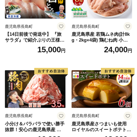
鹿児島県長島町
鹿児島県長島町
【14日前後で発送中】 『旅
鹿児島県産 若鶏ムネ肉(計8k
サラダ』で紹介ぶりの王様
g・2kg×4袋) 鶏むね肉 小分
新物 「 鰤王 」 フィレ 半身
け 鶏肉 むね肉 鶏肉 むね
15,000
24,000
円
円
(フィレ1枚) 産地直送 新鮮 旨
【まつぼっくり】matu-7218
味が抜群の 長島町 特産品 ブ
a
ランド ぶり 鰤 ブリ 切り身
真空 冷蔵 刺身 ぶりしゃぶ し
ゃぶしゃぶ 魚 魚介 人気 ラン
キング 【JFA】jfa-7126R8
鹿児島県長島町
鹿児島県長島町
小分け＆パラパラで使い勝手
鹿児島県産さつまいも使用
抜群！安心の鹿児島県産 豚
ロイヤルのスイートポテト(6
肉 切り落とし (計3.5kg・500
個) スイートポテト 鹿児島 さ