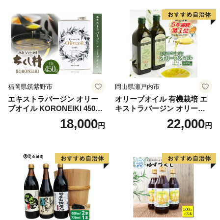
福岡県筑紫野市
岡山県瀬戸内市
エキストラバージン オリー
オリーブオイル 有機栽培 エ
ブオイル KORONEIKI 450g
キストラバージン オリーブ
[筑前たなか油屋 福岡県 筑紫
オイル シングル 2本 セット
18,000
22,000
円
円
野市 21760403] 油 食用油 オ
オーガニック 調味料 油 オリ
リーブ油
ーブ油 食用油 ギフト