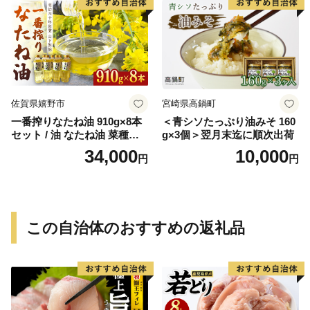
佐賀県嬉野市
宮崎県高鍋町
一番搾りなたね油 910g×8本
＜青シソたっぷり油みそ 160
セット / 油 なたね油 菜種油
g×3個＞翌月末迄に順次出荷
ナタネ【山下製油】 [NBE00
34,000
10,000
円
円
7]
この自治体のおすすめの返礼品