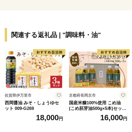
始め近海でとれる豊富な海産物。大地からは、この島特
有の赤土から穫れるじゃがいもをはじめ、不知火・甘夏
などの柑橘類、お肉など、皆様が知らない長島町をぜ
ひ、ご体験ください!!
関連する返礼品 | "調味料・油"
佐賀県伊万里市
京都府長岡京市
西岡醤油 みそ・しょうゆセ
国産米糠100%使用 こめ油
ット 009-G269
(こめ胚芽油500g×5本)セット
[1575]
18,000
16,000
円
円