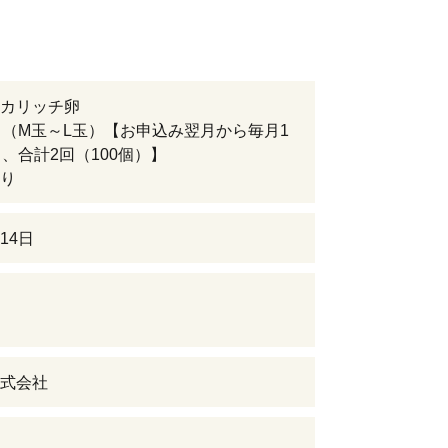
カリッチ卵
り（M玉～L玉）【お申込み翌月から毎月1
月、合計2回（100個）】
り
14日
式会社