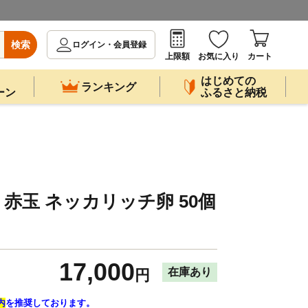
検索
ログイン・会員登録
上限額
お気に入り
カート
はじめての
ランキング
ーン
ふるさと納税
 赤玉 ネッカリッチ卵 50個
17,000
在庫あり
円
内
を推奨しております。