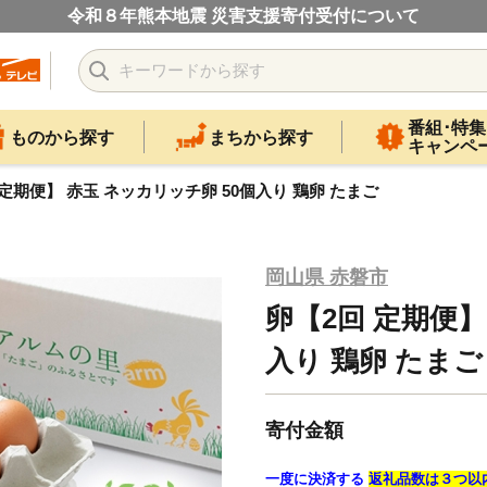
令和８年熊本地震 災害支援寄付受付について
番組･特集
ものから探す
まちから探す
キャンペ
 定期便】 赤玉 ネッカリッチ卵 50個入り 鶏卵 たまご
岡山県 赤磐市
卵【2回 定期便】
入り 鶏卵 たまご
寄付金額
一度に決済する
返礼品数は３つ以