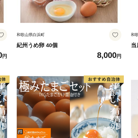
和歌山県白浜町
和
紀州うめ卵 40個
当
0
8,000
円
円