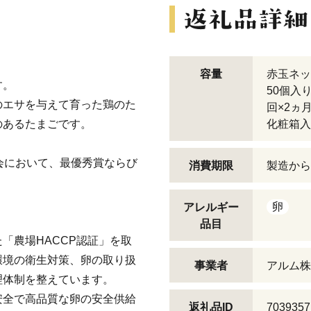
容量
赤玉ネッ
す。
50個入
のエサを与えて育った鶏のた
回×2ヵ
のあるたまごです。
化粧箱入
会において、最優秀賞ならび
消費期限
製造から
卵
アレルギー
品目
「農場HACCP認証」を取
環境の衛生対策、卵の取り扱
事業者
アルム株
理体制を整えています。
安全で高品質な卵の安全供給
返礼品ID
7039357