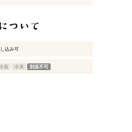
し込み可
冷蔵
冷凍
別送不可