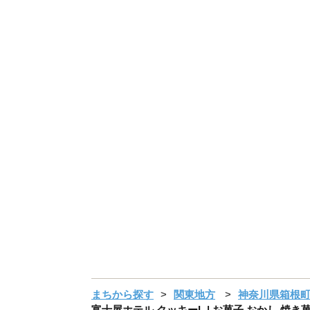
まちから探す
関東地方
神奈川県箱根
富士屋ホテル クッキーL | お菓子 おかし 焼き菓