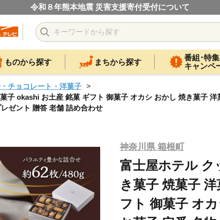
令和８年熊本地震 災害支援寄付受付について
番組･特集
ものから探す
まちから探す
キャンペ
子・チョコレート・洋菓子
菓子 okashi お土産 銘菓 ギフト 御菓子 オカシ おかし 焼き菓子 
プレゼント 贈答 老舗 詰め合わせ
神奈川県 箱根町
富士屋ホテル クッ
き菓子 焼菓子 洋菓
フト 御菓子 オカ