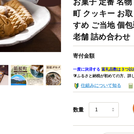
お菓子 定番 名物
町 クッキー お取
すめ ご当地 個包
老舗 詰め合わせ
寄付金額
一度に決済する
返礼品数は３つ以
🔰ふるさと納税が初めての方、詳
仕組みについて知る
数量