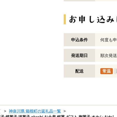
申込条件
何度も申
発送期日
順次発送
配送
常温
町
神奈川県 箱根町の返礼品一覧
子 焼菓子 洋菓子 okashi お土産 銘菓 ギフト 御菓子 オカシ おか