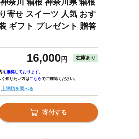
 神奈川 箱根 神奈川県 箱根
り寄せ スイーツ 人気 おす
装 ギフト プレゼント 贈答
16,000
在庫あり
円
内
を推奨しております。
しく知りたい方は
こちら
でご確認ください。
上限額を調べる
寄付する