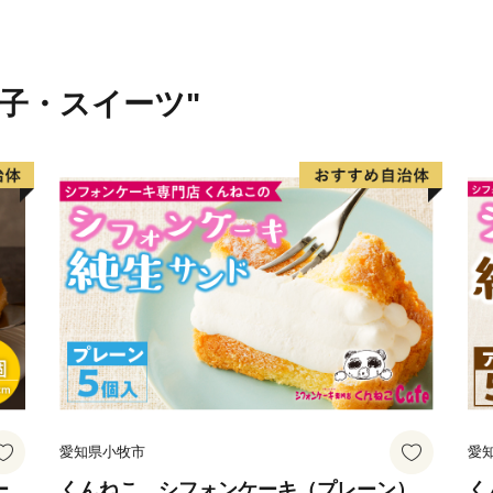
トです。
箱根町では、「ふるさと納
りを応援していただける皆
菓子・スイーツ"
箱根町出身の方や箱根町を
ン」の皆様の応援をお待ち
愛知県小牧市
愛
ー
くんねこ シフォンケーキ（プレーン）
く