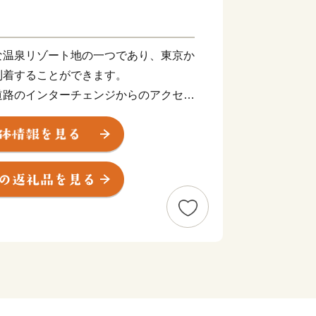
温泉リゾート地の一つであり、東京か
到着することができます。
道路のインターチェンジからのアクセス
、大阪、富士山など日本で人気の観光地
て便利な立地にあります。
000万人を超える観光客が訪れます。
央に位置し、世界文化遺産にも登録され
ことも出来ます。
る豊富な温泉、明鏡芦ノ湖をはじめと
した多彩な美術館、100を超える旅館
山電車、ケーブルカー、ロープウェイ、
に富んだ乗り物、江戸時代の様子を色濃
芸品など、様々な魅力を持つ一大リゾー