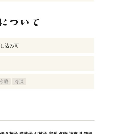
し込み可
冷蔵
冷凍
し 焼き菓子 洋菓子 お菓子 定番 名物 神奈川 箱根