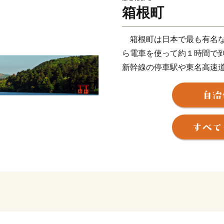
箱根町
箱根町は日本で最も有名な
ら電車を使って約１時間で
新幹線の停車駅や東名高速
も非常に良く、東京、京都
を周遊する旅の滞在地とし
そのため、国内外から毎年2
富士箱根伊豆国立公園の中
ている富士山を近くに見る
箱根には、約20種類もあ
した美しい自然とそれに調和
やホテルがあり、また、登
遊覧船などのバラエティー
く残す箱根旧街道や伝統工