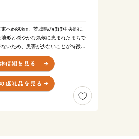
東へ約80km、茨城県のほぼ中央部に
な地形と穏やかな気候に恵まれたまちで
がないため、災害が少ないことが特徴で
旧小川町・美野里町・玉里村にあり，頭
“小・美・玉”となりました。
面積を持つ霞ヶ浦が，また市の東部には
空港があります。
ラスであり、いちごやニラやレンコンが
、乾杯するときに乳製品（飲むヨーグル
で乾杯」条例という一風変わった条例を