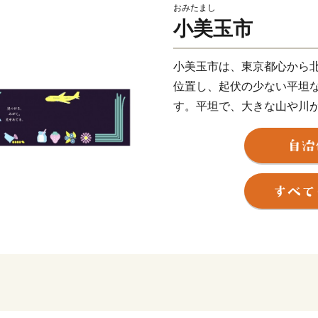
おみたまし
小美玉市
小美玉市は、東京都心から北
位置し、起伏の少ない平坦
す。平坦で、大きな山や川
す。
市の名前の由来は合併前の
文字を1文字ずつ受け継いで
市の南部には日本第2位の
県下唯一の空港である茨城
鶏卵生産量が全国トップク
特産品です。
酪農も盛んな小美玉市では
ト等）で乾杯する「乳製品
制定しています。