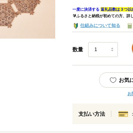
一度に決済する
返礼品数は３つ以
🔰ふるさと納税が初めての方、詳
仕組みについて知る
数量
お気
お
支払い方法