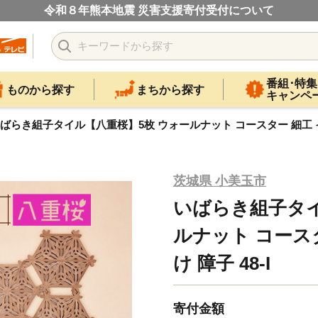
令和８年熊本地震 災害支援寄付受付について
番組･特集
ものから探す
まちから探す
キャンペ
ばらき組子タイル【八重桜】5枚 ウォールナット コースター 細工 イン
茨城県 小美玉市
いばらき組子タイ
ルナット コース
け 障子 48-I
寄付金額