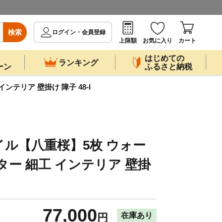
検索
ログイン・会員登録
上限額
お気に入り
カート
はじめての
ランキング
ーン
ふるさと納税
テリア 壁掛け 障子 48-I
ル【八重桜】5枚 ウォー
ター 細工 インテリア 壁掛
77,000
在庫あり
円