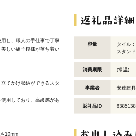
使用し、職人の手仕事で丁寧
容量
タイル：
。美しい組子模様が落ち着い
スタンド
消費期限
(常温)
。立てかけ収納ができるスタ
事業者
安達建具
を使用しており、高級感があ
返礼品ID
6385138
。
さ10mm