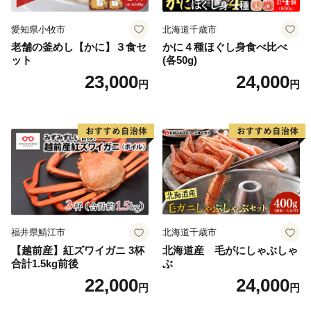
愛知県小牧市
北海道千歳市
老舗の釜めし【かに】３食セ
かに４種ほぐし身食べ比べ
ット
(各50g)
23,000
24,000
円
円
福井県鯖江市
北海道千歳市
【越前産】紅ズワイガニ 3杯
北海道産 毛がにしゃぶしゃ
合計1.5kg前後
ぶ
22,000
24,000
円
円