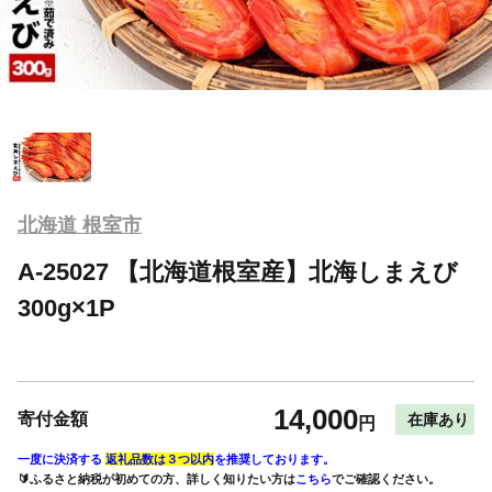
北海道 根室市
A-25027 【北海道根室産】北海しまえび
300g×1P
14,000
寄付金額
在庫あり
円
一度に決済する
返礼品数は３つ以内
を推奨しております。
🔰ふるさと納税が初めての方、詳しく知りたい方は
こちら
でご確認ください。