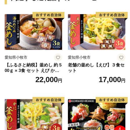
すので、今後の根室市にご注目ください。
愛知県小牧市
愛知県小牧市
【ふるさと納税】釜めし 約 5
老舗の釜めし【えび】３食セ
00ｇ × 3食 セット えび かに
ット
海のめぐみ 老舗 急速冷凍 レ
22,000
17,000
円
円
ンチン 時短 簡単調理 食品 加
工品 ご飯 お弁当 おにぎり お
茶漬け お取り寄せ お取り寄
せグルメ 愛知県 小牧市 送料
無料