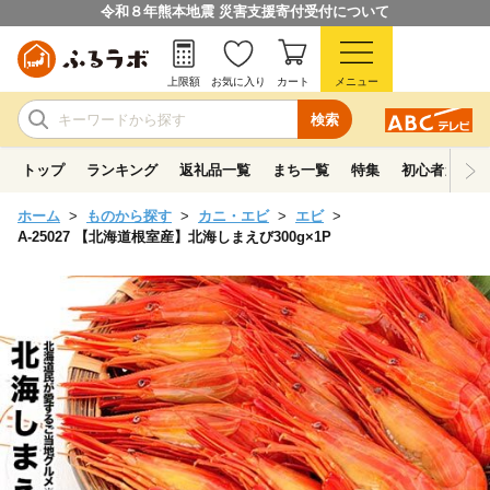
令和８年熊本地震 災害支援寄付受付について
上限額
お気に入り
カート
メニュー
検索
トップ
ランキング
返礼品一覧
まち一覧
特集
初心者ガイド
ホーム
ものから探す
カニ・エビ
エビ
A-25027 【北海道根室産】北海しまえび300g×1P