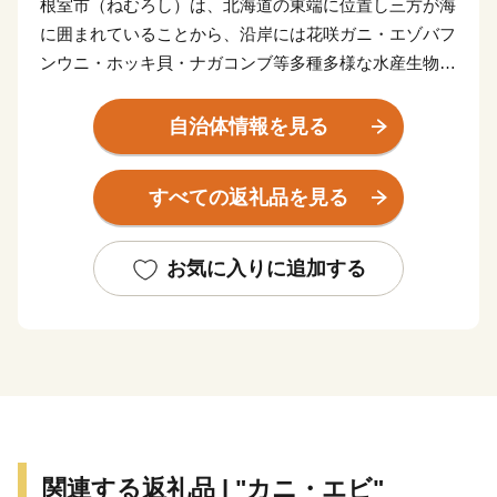
根室市（ねむろし）は、北海道の東端に位置し三方が海
に囲まれていることから、沿岸には花咲ガニ・エゾバフ
ンウニ・ホッキ貝・ナガコンブ等多種多様な水産生物が
数多く生息しています。
豊かな自然環境は野鳥の宝庫としても知られ、日本で観
自治体情報を見る
察できる半数を超える約330種の野鳥が観測でき、風蓮
湖、春国岱、長節湖などには毎年全国各地から多くの方
すべての返礼品を見る
がバードウォッチングに訪れています。
その他、クルーズ体験やカヌー体験、フットパス、酪農
体験など、都会にはない自然を相手にする北海道ならで
お気に入りに追加する
はのアクティビティも人気を呼んでいます。
また、根室市は「北方領土返還要求運動原点の地」とし
て、これまで長きに渡り北方四島の早期返還を願い、市
民一丸となって世論の先頭に立ち、運動を展開していま
す。
まちの再生・発展のためには解決しなければならない課
題が非常に山積しています。
関連する返礼品 | "カニ・エビ"
すこしづつまちの活性化を目指し歩みを進めてまいりま