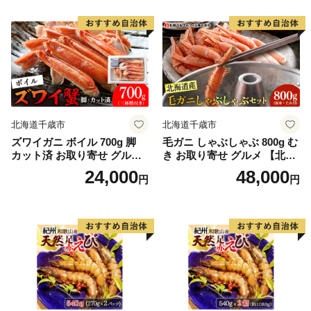
北海道千歳市
北海道千歳市
ズワイガニ ボイル 700g 脚
毛ガニ しゃぶしゃぶ 800g む
カット済 お取り寄せ グルメ
き お取り寄せ グルメ 【北海
【北海道】【札幌バルナバフ
道】【札幌バルナバフーズ】
24,000
48,000
円
円
ーズ】