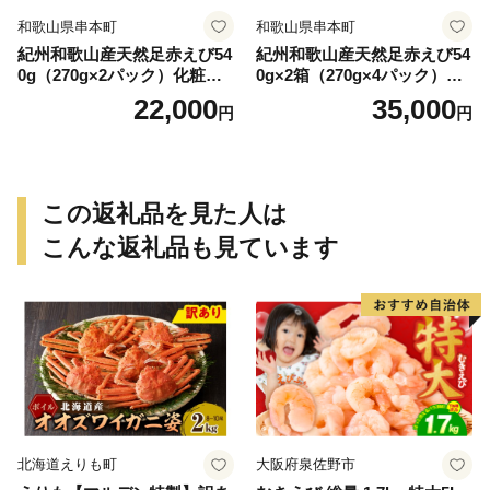
和歌山県串本町
和歌山県串本町
紀州和歌山産天然足赤えび54
紀州和歌山産天然足赤えび54
0g（270g×2パック）化粧箱
0g×2箱（270g×4パック）化
入 ※2026年12月上旬〜2027
粧箱入 ※2026年12月上旬〜2
22,000
35,000
円
円
年2月上旬頃順次発送予定
027年2月上旬頃順次発送予定
（お届け日指定不可）／海老
（お届け日指定不可）（お届
エビ えび クマエビ 足赤 天然
け日指定不可）／海老 エビ
おかず【uot772A】
えび クマエビ 足赤 天然 おか
ず【uot773A】
この返礼品を見た人は
こんな返礼品も見ています
北海道えりも町
大阪府泉佐野市