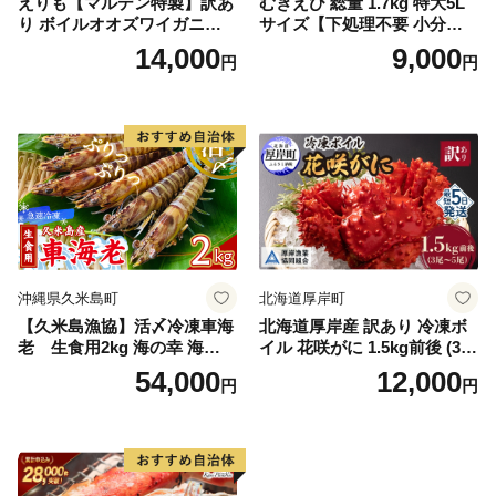
えりも【マルデン特製】訳あ
むきえび 総量 1.7kg 特大5L
り ボイルオオズワイガニ姿2
サイズ【下処理不要 小分け 8
kg《1kg(４尾～５尾)×2》【e
50g×2P 訳あり サイズ不揃い
14,000
9,000
円
円
r002-051-a】 / ふるさと納税
バナメイエビ バラ凍結】
オオズワイガニ ズワイガニ
訳あり 北海道 日高 浜茹で ボ
イル済み 冷凍 カニ 蟹 かに
カニ味噌 甲羅 お得 格安 小ぶ
り 解凍 カニ鍋 甲羅焼き 海鮮
返礼品 特産品 新鮮 濃厚 旨み
簡単調理 家庭用 ギフト グル
メ
沖縄県久米島町
北海道厚岸町
【久米島漁協】活〆冷凍車海
北海道厚岸産 訳あり 冷凍ボ
老 生食用2kg 海の幸 海鮮
イル 花咲がに 1.5kg前後 (3尾
車えび クルマエビ 高級食材
～5尾入) 蟹 花咲ガニ 魚介類
54,000
12,000
円
円
生食 刺身 鮮度抜群 プリプリ
魚介 [№5863-1090]
甘み 旨味 塩焼き 天ぷら 素揚
げ BBQ シーフード 贈答 贈
り物 お歳暮 お中元