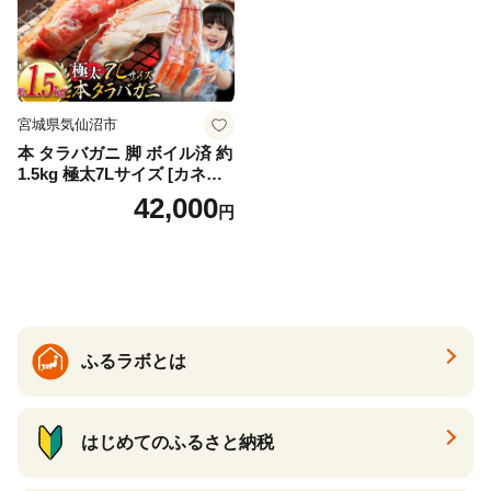
宮城県気仙沼市
本 タラバガニ 脚 ボイル済 約
1.5kg 極太7Lサイズ [カネダ
イ 宮城県 気仙沼市 2056432
42,000
円
6] カニ かに 蟹 たらばがに た
らば蟹 タラバ蟹 たらば タラ
バ ボイル
ふるラボとは
はじめてのふるさと納税