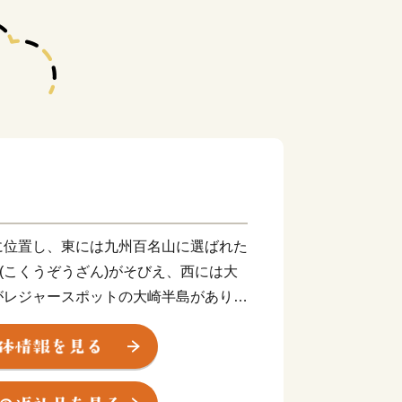
に位置し、東には九州百名山に選ばれた
山(こくうぞうざん)がそびえ、西には大
がレジャースポットの大崎半島がありま
が流れ、波静かな大村湾にそそいでいま