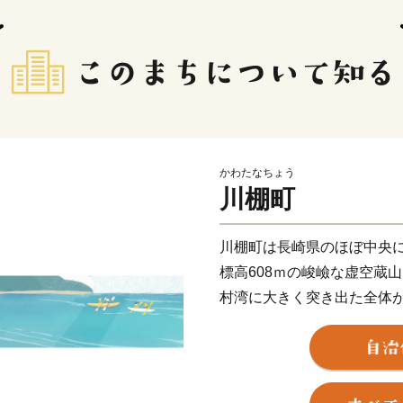
かわたなちょう
川棚町
川棚町は長崎県のほぼ中央
標高608ｍの峻嶮な虚空蔵
村湾に大きく突き出た全体
す。町の中心部には川棚川
す。