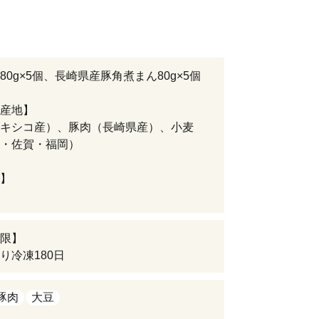
80g×5個、長崎県産豚角煮まん80g×5個
産地】
キシコ産）、豚肉（長崎県産）、小麦
・佐賀・福岡）
】
限】
り冷凍180日
豚肉
大豆