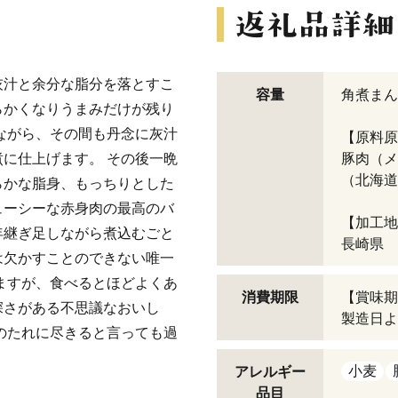
灰汁と余分な脂分を落とすこ
容量
角煮まん
らかくなりうまみだけが残り
ながら、その間も丹念に灰汁
【原料原
に仕上げます。 その後一晩
豚肉（メ
（北海道
らかな脂身、もっちりとした
ューシーな赤身肉の最高のバ
【加工地
年継ぎ足しながら煮込むごと
長崎県
は欠かすことのできない唯一
ますが、食べるとほどよくあ
消費期限
【賞味期
深さがある不思議なおいし
製造日よ
のたれに尽きると言っても過
小麦
アレルギー
品目