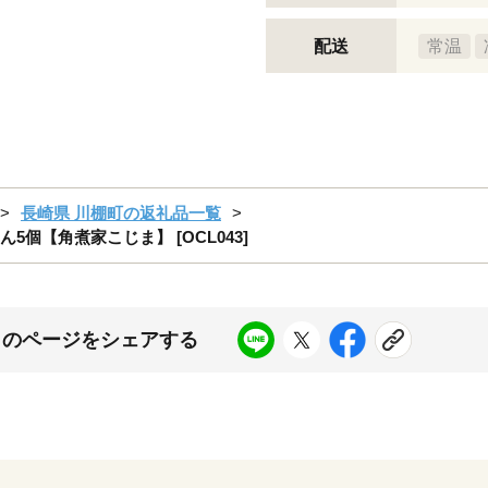
配送
常温
長崎県 川棚町の返礼品一覧
個【角煮家こじま】 [OCL043]
このページをシェアする