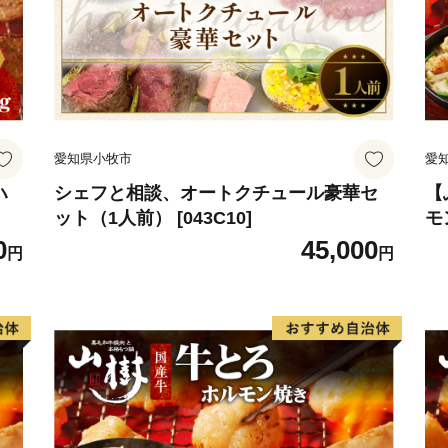
愛知県小牧市
愛
ハ
シェフと相談、オートクチュール豪華セ
【
ット（1人前） [043C10]
モ
0
45,000
円
円