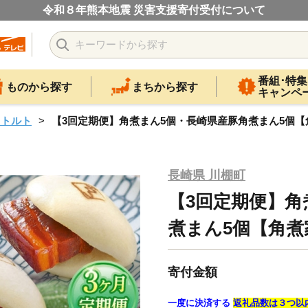
令和８年熊本地震 災害支援寄付受付について
番組･特集
ものから探す
まちから探す
キャンペ
レトルト
【3回定期便】角煮まん5個・長崎県産豚角煮まん5個【角煮
長崎県 川棚町
【3回定期便】角
煮まん5個【角煮家
寄付金額
一度に決済する
返礼品数は３つ以