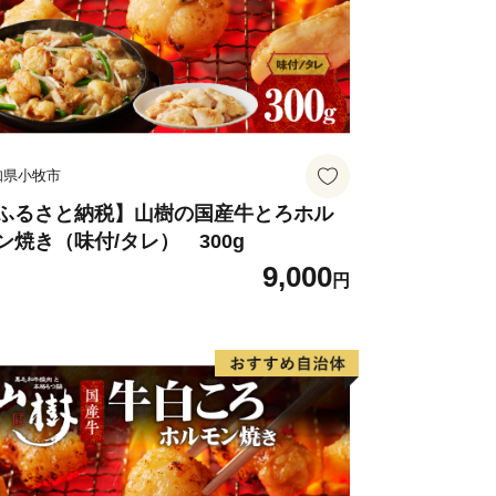
知県小牧市
ふるさと納税】山樹の国産牛とろホル
ン焼き（味付/タレ） 300g
9,000
円