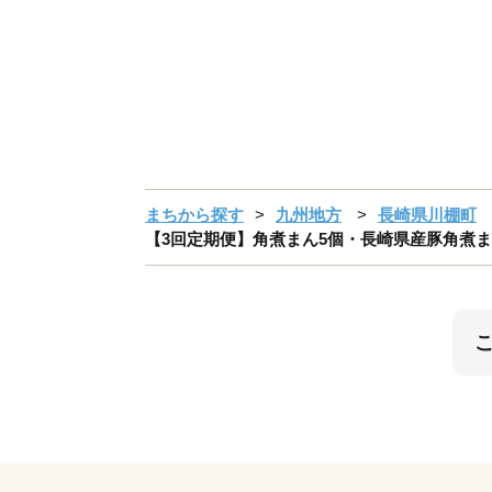
まちから探す
九州地方
長崎県川棚町
【3回定期便】角煮まん5個・長崎県産豚角煮まん5