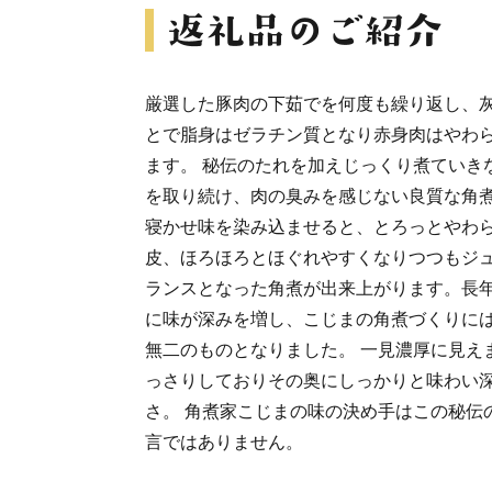
厳選した豚肉の下茹でを何度も繰り返し、
とで脂身はゼラチン質となり赤身肉はやわ
ます。 秘伝のたれを加えじっくり煮ていき
を取り続け、肉の臭みを感じない良質な角煮
寝かせ味を染み込ませると、とろっとやわ
皮、ほろほろとほぐれやすくなりつつもジ
ランスとなった角煮が出来上がります。長
に味が深みを増し、こじまの角煮づくりに
無二のものとなりました。 一見濃厚に見え
っさりしておりその奥にしっかりと味わい
さ。 角煮家こじまの味の決め手はこの秘伝
言ではありません。