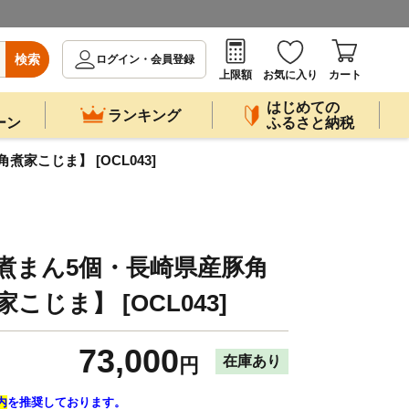
検索
ログイン・会員登録
上限額
お気に入り
カート
はじめての
ランキング
ーン
ふるさと納税
家こじま】 [OCL043]
煮まん5個・長崎県産豚角
こじま】 [OCL043]
73,000
在庫あり
円
内
を推奨しております。