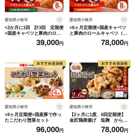
愛知県小牧市
愛知県小牧市
<2か月に1回 計3回 定期便
<6ヶ月定期便>国産キャベツ
>国産キャベツと豚肉のロー
と豚肉のロールキャベツ（4P
ルキャベツ（4P入り）
入り）
39,000
78,000
円
円
愛知県小牧市
愛知県小牧市
<6ヶ月定期便>国産豚で作っ
【2ヶ月に1度、6回定期便】
たこだわり惣菜セット
金匠鶏唐揚げ 塩麹 からあ
げ
96,000
78,000
円
円