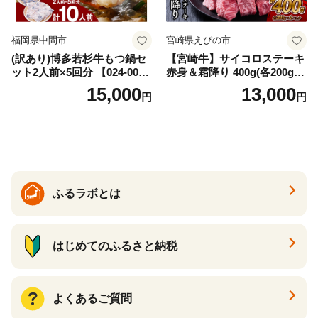
福岡県中間市
宮崎県えびの市
(訳あり)博多若杉牛もつ鍋セ
【宮崎牛】サイコロステーキ
ット2人前×5回分 【024-002
赤身＆霜降り 400g(各200g×
7】
１P 計2P) 真空パック 冷凍
15,000
13,000
円
円
ふるラボとは
はじめてのふるさと納税
よくあるご質問