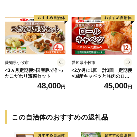
愛知県小牧市
愛知県小牧市
<3ヵ月定期便>国産豚で作っ
<2か月に1回 計3回 定期便
たこだわり惣菜セット
>国産キャベツと豚肉のロー
ルキャベツ（6P入り）
48,000
45,000
円
円
この自治体のおすすめの返礼品