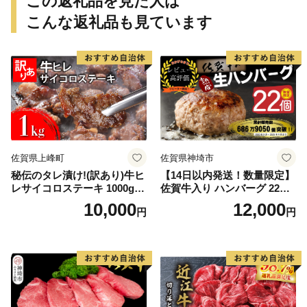
この返礼品を見た人は
こんな返礼品も見ています
佐賀県上峰町
佐賀県神埼市
秘伝のタレ漬け!(訳あり)牛ヒ
【14日以内発送！数量限定】
レサイコロステーキ 1000g
佐賀牛入り ハンバーグ 22個
【B-1098-AS】
2.6kg(120g×22個)【佐賀牛
10,000
12,000
円
円
黒毛和牛 ブランド牛 九州 ハ
ンバーグ 牛肉 豚肉 国産 お弁
当 おかず 惣菜 おすすめ 人
気】(H083106)