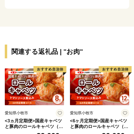
ド」としても人気があります。
【淡路市夢と未来へのふるさと寄附金の活用報告につい
て】
令和６年度に淡路市夢と未来へのふるさと寄付金を活用
関連する返礼品 | "お肉"
して実施した事業について、ご報告いたします。
詳細は下記をご確認ください。
https://www.city.awaji.lg.jp/uploaded/life/52844_175011_misc.pd
愛知県小牧市
愛知県小牧市
<3ヵ月定期便>国産キャベツ
<6ヶ月定期便>国産キャベツ
と豚肉のロールキャベツ（4P
と豚肉のロールキャベツ（6P
入り）
入り）