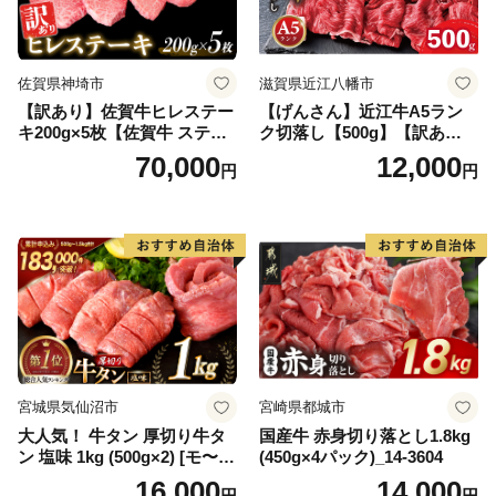
佐賀県神埼市
滋賀県近江八幡市
【訳あり】佐賀牛ヒレステー
【げんさん】近江牛A5ラン
キ200g×5枚【佐賀牛 ステー
ク切落し【500g】【訳あり】
キ ブランド肉 ヒレ肉 フィレ
【DG12W】
70,000
12,000
円
円
肉 ジューシー ヘルシー】(H0
65175)
宮城県気仙沼市
宮崎県都城市
大人気！ 牛タン 厚切り牛タ
国産牛 赤身切り落とし1.8kg
ン 塩味 1kg (500g×2) [モ〜ラ
(450g×4パック)_14-3604
ンド 宮城県 気仙沼市 205646
16,000
14,000
円
円