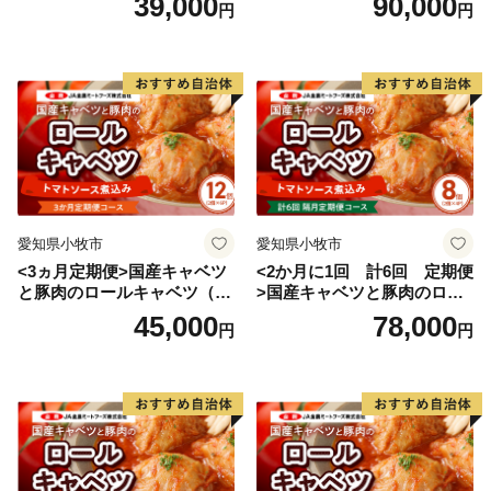
39,000
90,000
円
円
愛知県小牧市
愛知県小牧市
<3ヵ月定期便>国産キャベツ
<2か月に1回 計6回 定期便
と豚肉のロールキャベツ（6P
>国産キャベツと豚肉のロー
入り）
ルキャベツ（4P入り）
45,000
78,000
円
円