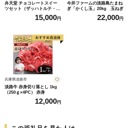
弁天堂 チョコレートスイー
今井ファームの淡路島たまね
ツセット（ザッハトルテ・エ
ぎ「かくし玉」20kg 玉ねぎ
クレア・チョコレートムー
15,000
22,000
円
円
ス）
兵庫県淡路市
淡路牛 赤身切り落とし 1kg
（250ｇ×4PC） 赤身
12,000
円