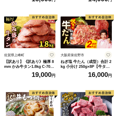
60] 肉 牛肉 精肉 牛たん 牛タ
ン塩 牛たん塩 冷凍 焼肉 BB
Q アウトドア バーベキュー
厚切り タン
佐賀県上峰町
大阪府泉佐野市
【訳あり】《訳あり》極厚 8
ねぎ塩 牛たん（成型）合計 2
mm かみ牛タン1.8kg C-709-
kg 小分け 250g×8P【牛タン
AS
牛肉 焼肉用 薄切り 訳あり サ
19,000
16,000
円
円
イズ不揃い】