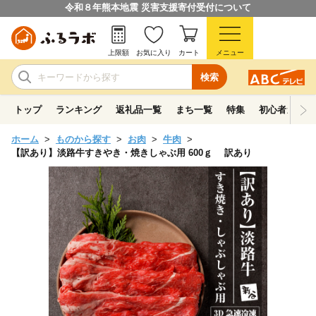
令和８年熊本地震 災害支援寄付受付について
上限額
お気に入り
カート
メニュー
検索
トップ
ランキング
返礼品一覧
まち一覧
特集
初心者ガイド
ホーム
ものから探す
お肉
牛肉
【訳あり】淡路牛すきやき・焼きしゃぶ用 600ｇ 訳あり