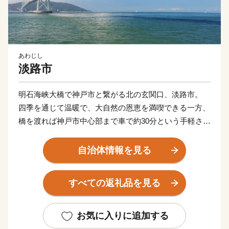
あわじし
淡路市
明石海峡大橋で神戸市と繋がる北の玄関口、淡路市。
四季を通じて温暖で、大自然の恩恵を満喫できる一方、
橋を渡れば神戸市中心部まで車で約30分という手軽さが
あります。
田舎と都会の両方の「好いとこ取り」をした未来の暮ら
自治体情報を見る
しがここにあります。
また、淡路島はかつて若狭や志摩と並び、朝廷にご馳走
すべての返礼品を見る
を献上した「御食国」と呼ばれており、四方を囲む海は
豊かな海産物を、温暖な気候は滋味あふれる農作物を育
てました。生産量日本一を誇る線香をはじめ、淡路ビー
お気に入りに追加する
フや淡路島玉ねぎ、カーネーションなどは「淡路ブラン