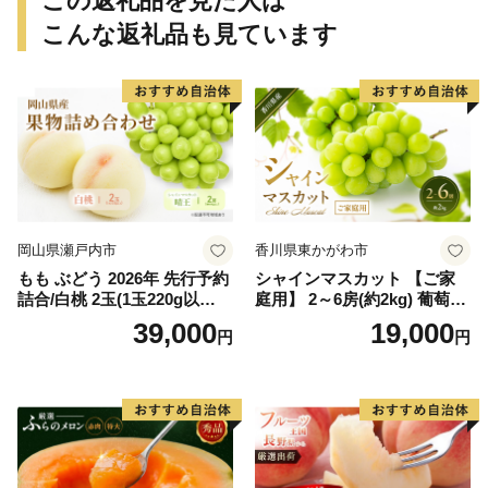
この返礼品を見た人は
こんな返礼品も見ています
岡山県瀬戸内市
香川県東かがわ市
もも ぶどう 2026年 先行予約
シャインマスカット 【ご家
詰合/白桃 2玉(1玉220g以
庭用】 2～6房(約2kg) 葡萄 ぶ
上)・シャインマスカット 晴
どう ブドウ フルーツ 果物 く
39,000
19,000
円
円
王 2房(1房480g以上) 化粧箱
だもの 果実 旬の果物 旬のフ
入り 岡山県産 国産 フルーツ
ルーツ 香川 香川県 東かがわ
果物 ギフト
市