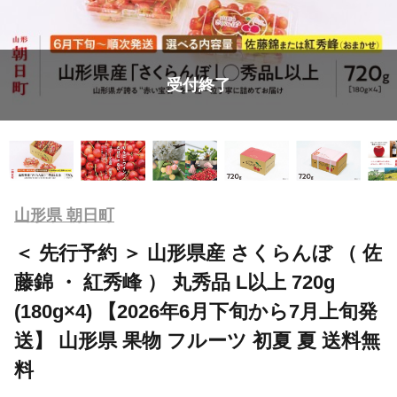
受付終了
山形県 朝日町
＜ 先行予約 ＞ 山形県産 さくらんぼ （ 佐
藤錦 ・ 紅秀峰 ） 丸秀品 L以上 720g
(180g×4) 【2026年6月下旬から7月上旬発
送】 山形県 果物 フルーツ 初夏 夏 送料無
料