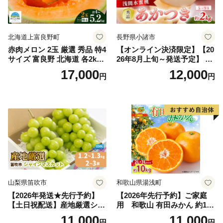
北海道上富良野町
長野県小諸市
赤肉メロン 2玉 厳選 秀品 特4
【オンライン決済限定】【20
サイズ 富良野 北海道 各2kg
26年8月上旬～発送予定】 先
～2.6kg 2玉 セット ファーム
行予約 「浅間水蜜桃プレミ
17,000
12,000
円
円
富良野 メロン めろん 果物 く
アム」 もも あかつき 秀品 約
だもの フルーツ デザート 旬
2kg 5～9玉 贈答品 ふるさと
の果物 旬のフルーツ
納税 果物 桃 フルーツ モモ
果肉 長野県産 小諸市
山梨県笛吹市
和歌山県湯浅町
【2026年発送★先行予約】
【2026年先行予約】ご家庭
【土日祝配送】産地厳選シャ
用 和歌山 有田みかん 約10k
インマスカット1.2kg～1.3kg
g (2L、3Lサイズ)【湯浅町】
11,000
11,000
円
円