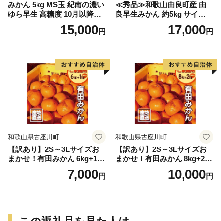
みかん 5kg MS玉 紀南の濃い
≪秀品≫和歌山由良町産 由
ゆら早生 高糖度 10月以降発
良早生みかん 約5kg サイズお
送 マルチ被覆栽培
まかせ【sml106C】
15,000
17,000
円
円
和歌山県古座川町
和歌山県古座川町
【訳あり】2S～3Lサイズお
【訳あり】2S～3Lサイズお
まかせ！有田みかん 6kg+1kg
まかせ！有田みかん 8kg+2kg
保証分 11月から12月下旬ま
保証分 11月から12月下旬ま
7,000
10,000
円
円
でに順次発送致します。 / 訳
でに順次発送致します。 / 訳
ありみかん 有田みかん みか
ありみかん 有田みかん みか
ん ミカン 蜜柑 柑橘 温州みか
ん ミカン 蜜柑 柑橘 温州みか
ん 和歌山 ご家庭用
ん 和歌山 ご家庭用