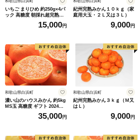
和歌山県白浜町
和歌山県白浜町
いちご まりひめ 約250g×4パ
紀州完熟みかん１０ｋｇ（家
ック 高糖度 朝採れ超完熟ま
庭用大玉・２Ｌ又は３Ｌ）
りひめ 1月以降発送分
15,000
9,000
円
円
和歌山県白浜町
和歌山県白浜町
濃い山のハウスみかん 約5kg
紀州完熟みかん３ｋｇ（Ｍ又
MS玉 高糖度 ギフト 2024年7
はＬ）
月以降発送分
35,000
9,000
円
円