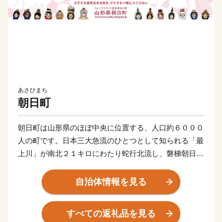
あさひまち
朝日町
朝日町は山形県のほぼ中央に位置する、人口約６０００
人の町です。日本三大急流のひとつとして知られる「最
上川」が南北２１キロにわたり蛇行北流し、磐梯朝日国
立公園をはじめとする原生林野が町土の７３％ほどを占
める、自然豊かなところです。
自治体情報を見る
最上川の両岸に沿った河岸段丘は、果樹栽培に適した肥
沃な土地で、１３０年以上の栽培歴を持つりんごは町の
すべての返礼品を見る
シンボルとなっています。そのほかにも、良質なブドウ