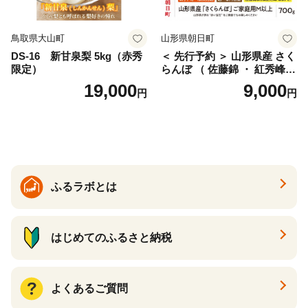
鳥取県大山町
山形県朝日町
DS-16 新甘泉梨 5kg（赤秀
＜ 先行予約 ＞ 山形県産 さく
限定）
らんぼ （ 佐藤錦 ・ 紅秀峰
） ご家庭用 M以上 700g 【20
19,000
9,000
円
円
26年6月下旬から7月上旬発
送】 山形県 果物 フルーツ 初
夏 夏 送料無料
ふるラボとは
はじめてのふるさと納税
よくあるご質問