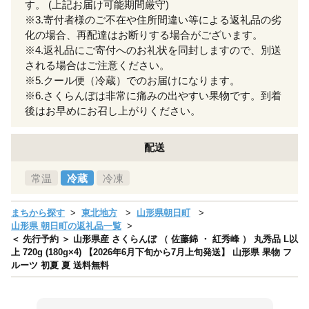
す。 (上記お届け可能期間厳守)
※3.寄付者様のご不在や住所間違い等による返礼品の劣
化の場合、再配達はお断りする場合がございます。
※4.返礼品にご寄付へのお礼状を同封しますので、別送
される場合はご注意ください。
※5.クール便（冷蔵）でのお届けになります。
※6.さくらんぼは非常に痛みの出やすい果物です。到着
後はお早めにお召し上がりください。
配送
常温
冷蔵
冷凍
まちから探す
東北地方
山形県朝日町
山形県 朝日町の返礼品一覧
＜ 先行予約 ＞ 山形県産 さくらんぼ （ 佐藤錦 ・ 紅秀峰 ） 丸秀品 L以
上 720g (180g×4) 【2026年6月下旬から7月上旬発送】 山形県 果物 フ
ルーツ 初夏 夏 送料無料