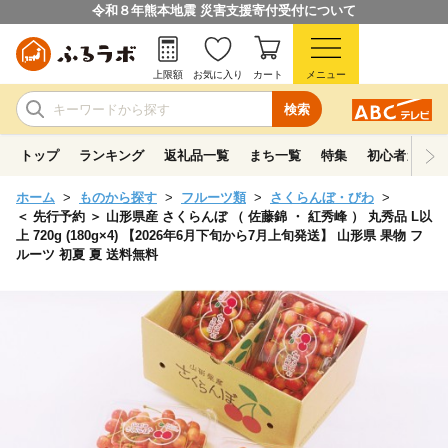
令和８年熊本地震 災害支援寄付受付について
上限額
お気に入り
カート
メニュー
検索
トップ
ランキング
返礼品一覧
まち一覧
特集
初心者ガイド
ホーム
ものから探す
フルーツ類
さくらんぼ・びわ
＜ 先行予約 ＞ 山形県産 さくらんぼ （ 佐藤錦 ・ 紅秀峰 ） 丸秀品 L以
上 720g (180g×4) 【2026年6月下旬から7月上旬発送】 山形県 果物 フ
ルーツ 初夏 夏 送料無料