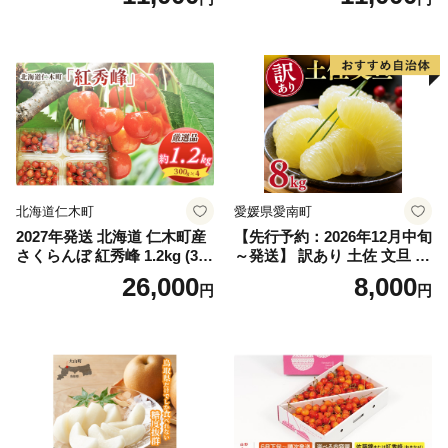
（2房～3房）※沖縄・離島配
_ZJ6079
送不可※ 106-003-sku02-26y
｜シャインマスカット 発送
笛吹市 山梨県 フルーツ 果物
ぶどう 葡萄 大粒 シャインマ
スカット おすすめ シャイン
マスカット 贈答 ギフト 産地
笛吹市 シャインマスカット
笛吹 葡萄 国産 ぶどう 人気
国産 1.2kg 先行｜
北海道仁木町
愛媛県愛南町
2027年発送 北海道 仁木町産
【先行予約：2026年12月中旬
さくらんぼ 紅秀峰 1.2kg (300
～発送】 訳あり 土佐 文旦 8k
g×4パック) Lサイズ以上 旬
g (Mサイズ以上サイズミック
26,000
8,000
円
円
桜桃 産地直送 サクランボ チ
ス) 8000円 わけあり ぶんた
ェリー フルーツ 果物 果物類
ん みかん mikan 蜜柑 ミカン
仁木町 仁木 [松山商店]
土佐文旦 家庭用 産地直送 国
産 農家直送 期間限定 特産品
サイズミックス くらもとフ
ァーム 愛南町 愛媛県