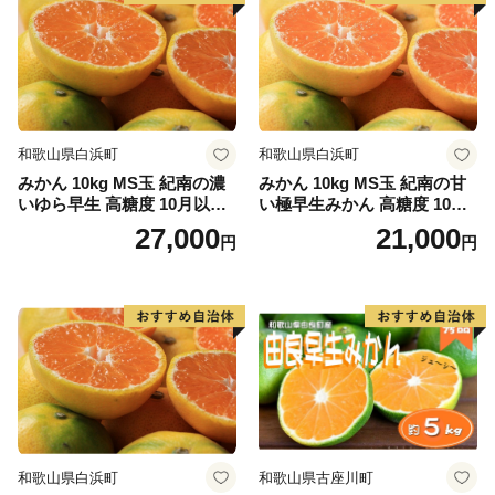
和歌山県白浜町
和歌山県白浜町
みかん 10kg MS玉 紀南の濃
みかん 10kg MS玉 紀南の甘
いゆら早生 高糖度 10月以降
い極早生みかん 高糖度 10月
発送 マルチ被覆栽培
以降発送 マルチ被覆栽培
27,000
21,000
円
円
和歌山県白浜町
和歌山県古座川町