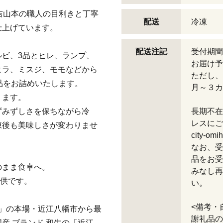
吉山本の職人の目利きと丁寧
配送
冷凍
仕上げています。
配送注記
受付期間
ビ、3品とヒレ、ランプ、
お届け予
ヒラ、ミスジ、モモなどから
ただし、
品をお詰めいたします。
月～３カ
ります。
みずしさを保ちながら冷
長期不在
レスにご
凍後も美味しさが変わりませ
city-omi
なお、受
品をお受
のまま食卓へ。
みなし再
提供です。
い。
<備考・
牛」の本場・近江八幡市から最
謝礼品の
産 ブランド 和牛の「近江