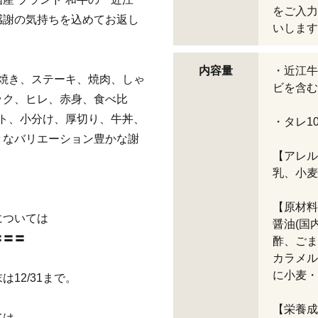
をご入力
感謝の気持ちを込めてお返し
いします
内容量
・近江牛
き焼き、ステーキ、焼肉、しゃ
ビを含む
ック、ヒレ、赤身、食べ比
ット、小分け、厚切り、牛丼、
・タレ1
々なバリエーション豊かな謝
【アレル
乳、小麦
【原材料
については
醤油(国
〓〓〓
酢、ごま
カラメル
に小麦・
2/31まで。
【栄養成
ては、