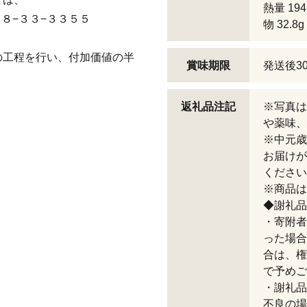
熱量 19
８−３３−３３５５
物 32.8
の工程を行い、付加価値の半
賞味期限
発送後3
返礼品注記
※写真は
や薬味、
※中元歳
お届けが
ください
※商品は
◆謝礼品
・寄附者
った場合
合は、権
で予めご
・謝礼品
不良の場