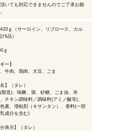
頂いても対応できませんのでご了承お願
。
420ｇ（サーロイン、リブロース、カル
計6品）
00ｇ
ギー】
、牛肉、鶏肉、大豆、ごま
名】（タレ）
内製造)、味醂、酒、砂糖、ごま油、米
、チキン調味料／調味料(アミノ酸等)、
色素、増粘剤（キサンタン）、香料(一部
乳成分を含む)
分表示】（タレ）