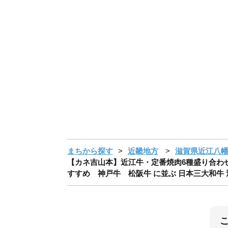
まちから探す
近畿地方
滋賀県近江八
【カネ吉山本】近江牛・定番焼肉6種盛り合わせ
すすめ 神戸牛 松阪牛 に並ぶ 日本三大和牛