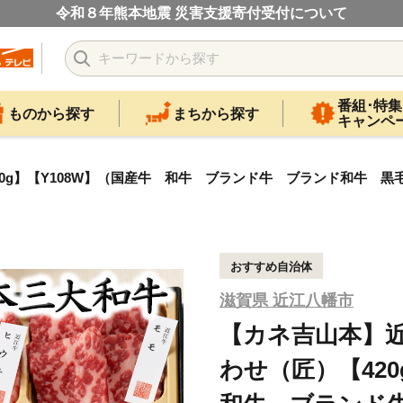
令和８年熊本地震 災害支援寄付受付について
番組･特集
ものから探す
まちから探す
キャンペ
0g】【Y108W】（国産牛 和牛 ブランド牛 ブランド和牛 
おすすめ自治体
滋賀県 近江八幡市
【カネ吉山本】
わせ（匠）【42