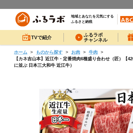
地域とあなたを元気にする
ふるさと納税
ふるラボ
TVで紹介
チャンネル
ホーム
ものから探す
お肉
牛肉
【カネ吉山本】近江牛・定番焼肉6種盛り合わせ（匠）【42
に並ぶ 日本三大和牛 近江牛）