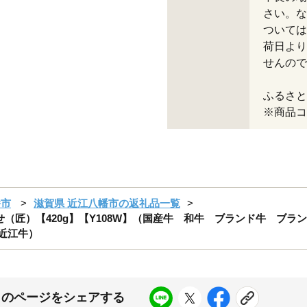
さい。な
ついては
荷日より
せんので
ふるさと納
※商品コー
幡市
滋賀県 近江八幡市の返礼品一覧
（匠）【420g】【Y108W】（国産牛 和牛 ブランド牛 ブ
 近江牛）
このページをシェアする