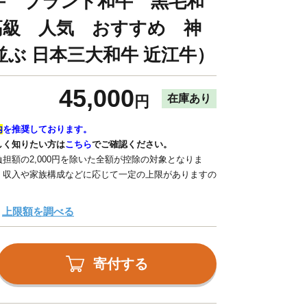
牛 ブランド和牛 黒毛和
高級 人気 おすすめ 神
並ぶ 日本三大和牛 近江牛）
45,000
在庫あり
円
内
を推奨しております。
しく知りたい方は
こちら
でご確認ください。
担額の2,000円を除いた全額が控除の対象となりま
、収入や家族構成などに応じて一定の上限がありますの
上限額を調べる
寄付する