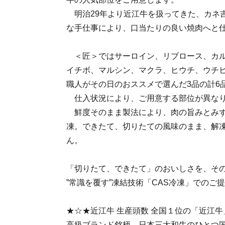
明治29年より近江牛を扱ってきた、カネ
な手仕事により、口当たりの良い焼肉へと
＜匠＞ではサーロイン、リブロース、カル
イチボ、マルシン、マクラ、ヒウチ、ウチ
職人がその日のおススメで選んだ3品の計6
仕入状況により、ご用意する部位が異な
鮮度そのまま製法により、肉の旨みとみず
凍。できたて、切りたての風味のまま、解
ん。
「切りたて、できたて」のおいしさを、そ
”常識を覆す”凍結技術「CAS冷凍」でのご
★☆★近江牛 生産頭数 全国１位の「近江
高級ブランド銘柄、日本三大和牛のひとつ国