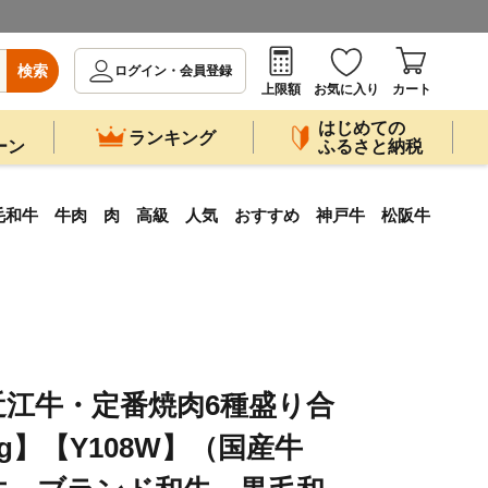
検索
ログイン・会員登録
上限額
お気に入り
カート
はじめての
ランキング
ーン
ふるさと納税
黒毛和牛 牛肉 肉 高級 人気 おすすめ 神戸牛 松阪牛
近江牛・定番焼肉6種盛り合
0g】【Y108W】（国産牛