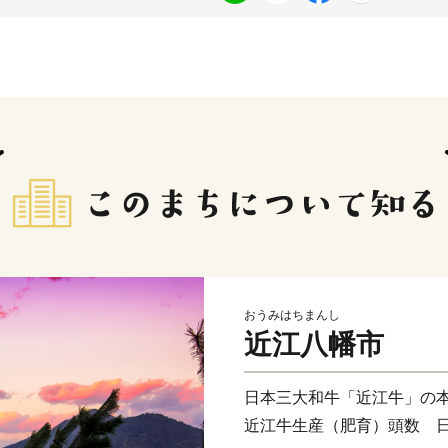
おうみはちまんし
近江八幡市
日本三大和牛「近江牛」の
近江牛生産（肥育）頭数 