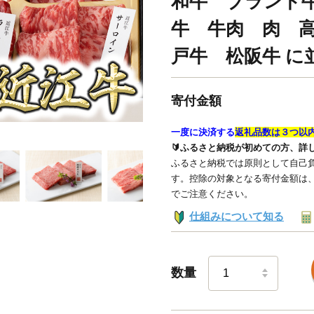
和牛 ブランド
牛 牛肉 肉 
戸牛 松阪牛 に
寄付金額
一度に決済する
返礼品数は３つ以
🔰ふるさと納税が初めての方、詳
ふるさと納税では原則として自己負
す。控除の対象となる寄付金額は
でご注意ください。
仕組みについて知る
数量