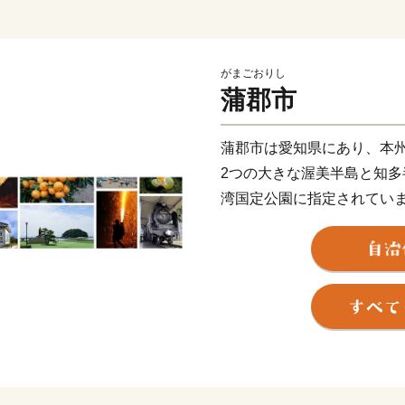
がまごおりし
蒲郡市
蒲郡市は愛知県にあり、本
2つの大きな渥美半島と知
湾国定公園に指定されてい
約47kmの海岸線沿いに4
感じさせる神社や仏閣の多
海から山にかけ変化に富ん
愛され、数多くの文人が好