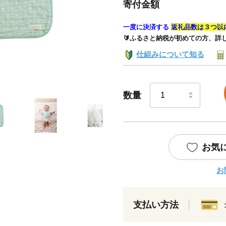
寄付金額
一度に決済する
返礼品数は３つ以
🔰ふるさと納税が初めての方、詳
仕組みについて知る
数量
お気
お
支払い方法