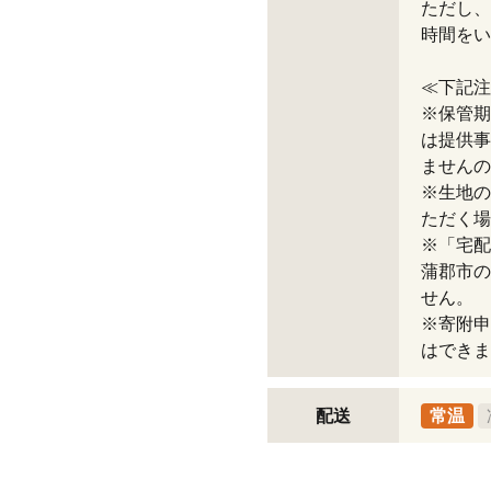
ただし、
時間をい
≪下記注
※保管期
は提供事
ませんの
※生地の
ただく場
※「宅配
蒲郡市の
せん。
※寄附申
はできま
配送
常温