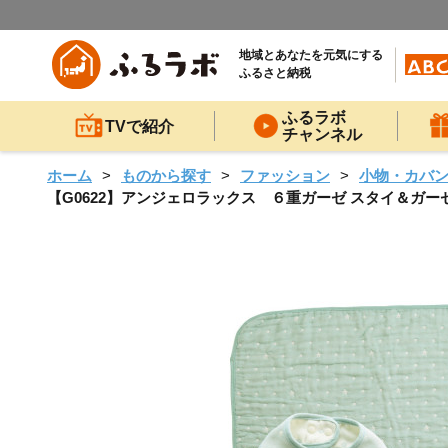
地域とあなたを元気にする
ふるさと納税
ふるラボ
TVで紹介
チャンネル
ホーム
ものから探す
ファッション
小物・カバ
【G0622】アンジェロラックス ６重ガーゼ スタイ＆ガ