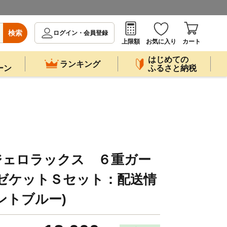
検索
ログイン・会員登録
上限額
お気に入り
カート
はじめての
ランキング
ーン
ふるさと納税
ンジェロラックス ６重ガー
ーゼケットＳセット：配送情
ントブルー)