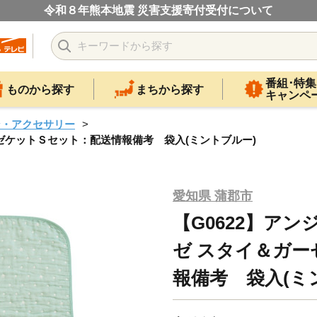
令和８年熊本地震 災害支援寄付受付について
番組･特集
ものから探す
まちから探す
キャンペ
ン・アクセサリー
ーゼケットＳセット：配送情報備考 袋入(ミントブルー)
愛知県 蒲郡市
【G0622】ア
ゼ スタイ＆ガ
報備考 袋入(ミ