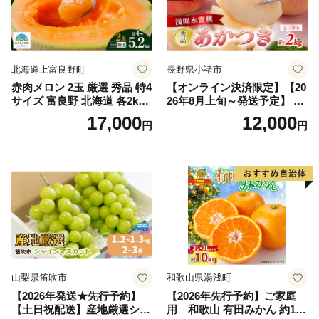
北海道上富良野町
長野県小諸市
赤肉メロン 2玉 厳選 秀品 特4
【オンライン決済限定】【20
サイズ 富良野 北海道 各2kg
26年8月上旬～発送予定】 先
～2.6kg 2玉 セット ファーム
行予約 「浅間水蜜桃プレミ
17,000
12,000
円
円
富良野 メロン めろん 果物 く
アム」 もも あかつき 秀品 約
だもの フルーツ デザート 旬
2kg 5～9玉 贈答品 ふるさと
の果物 旬のフルーツ
納税 果物 桃 フルーツ モモ
果肉 長野県産 小諸市
山梨県笛吹市
和歌山県湯浅町
【2026年発送★先行予約】
【2026年先行予約】ご家庭
【土日祝配送】産地厳選シャ
用 和歌山 有田みかん 約10k