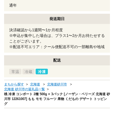
通年
発送期日
決済確認から1週間〜1か月程度
※申込が集中した場合は、プラス1〜2か月お待たせする
ことがございます。
※配送不可エリア：クール便配送不可の一部離島や地域
配送
常温
冷蔵
冷凍
まちから探す
北海道
北海道砂川市
北海道 砂川市の返礼品一覧
桃 冷凍 コンポート 2種 500g × 3パック [ノーザン・ベリーズ 北海道 砂
川市 12261007] もも モモ フルーツ 果物 くだもの デザート トッピン
グ