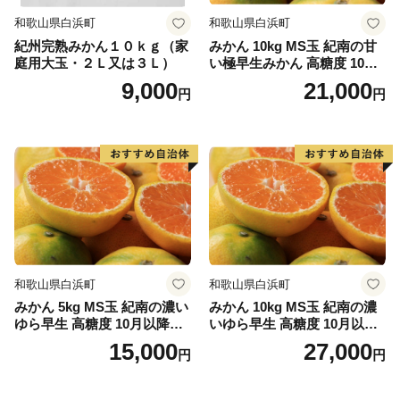
和歌山県白浜町
和歌山県白浜町
紀州完熟みかん１０ｋｇ（家
みかん 10kg MS玉 紀南の甘
庭用大玉・２Ｌ又は３Ｌ）
い極早生みかん 高糖度 10月
以降発送 マルチ被覆栽培
9,000
21,000
円
円
和歌山県白浜町
和歌山県白浜町
みかん 5kg MS玉 紀南の濃い
みかん 10kg MS玉 紀南の濃
ゆら早生 高糖度 10月以降発
いゆら早生 高糖度 10月以降
送 マルチ被覆栽培
発送 マルチ被覆栽培
15,000
27,000
円
円