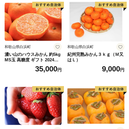
和歌山県白浜町
和歌山県白浜町
濃い山のハウスみかん 約5kg
紀州完熟みかん３ｋｇ（Ｍ又
MS玉 高糖度 ギフト 2024年7
はＬ）
月以降発送分
35,000
9,000
円
円