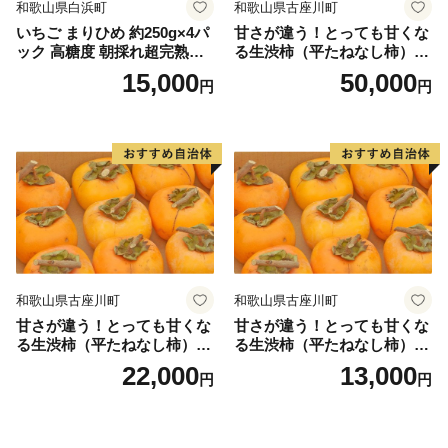
和歌山県白浜町
和歌山県古座川町
いちご まりひめ 約250g×4パ
甘さが違う！とっても甘くな
ック 高糖度 朝採れ超完熟ま
る生渋柿（平たねなし柿）吊
りひめ 1月以降発送分
るし柿用 T字枝or吊るしクリ
15,000
50,000
円
円
ップ付約14.5～15kg 約60～
90個＜2026年10月中旬～11
月上旬ごろ順次発送＞Ted【a
rt015B】
和歌山県古座川町
和歌山県古座川町
甘さが違う！とっても甘くな
甘さが違う！とっても甘くな
る生渋柿（平たねなし柿）吊
る生渋柿（平たねなし柿）吊
るし柿用 T字枝or吊るしクリ
るし柿用 T字枝or吊るしクリ
22,000
13,000
円
円
ップ付約4.5～5kg 約24～30
ップ付付約1.5～2kg 約6～1
個＜2026年10月中旬～順次発
2個＜2026年10月中旬～11月
送＞-Ted【art016B】
上旬ごろ順次発送＞Ted【art
017B】