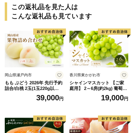
この返礼品を見た人は
こんな返礼品も見ています
岡山県瀬戸内市
香川県東かがわ市
もも ぶどう 2026年 先行予約
シャインマスカット 【ご家
詰合/白桃 2玉(1玉220g以
庭用】 2～6房(約2kg) 葡萄 ぶ
上)・シャインマスカット 晴
どう ブドウ フルーツ 果物 く
39,000
19,000
円
円
王 2房(1房480g以上) 化粧箱
だもの 果実 旬の果物 旬のフ
入り 岡山県産 国産 フルーツ
ルーツ 香川 香川県 東かがわ
果物 ギフト
市