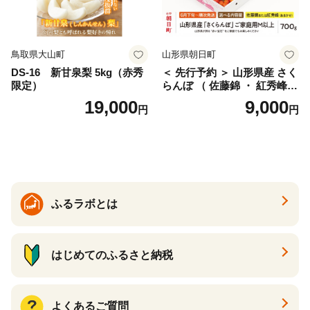
鳥取県大山町
山形県朝日町
DS-16 新甘泉梨 5kg（赤秀
＜ 先行予約 ＞ 山形県産 さく
限定）
らんぼ （ 佐藤錦 ・ 紅秀峰
） ご家庭用 M以上 700g 【20
19,000
9,000
円
円
26年6月下旬から7月上旬発
送】 山形県 果物 フルーツ 初
夏 夏 送料無料
ふるラボとは
はじめてのふるさと納税
よくあるご質問