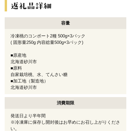
容量
冷凍桃のコンポート2種 500g×3パック
( 固形量250g 内容総量500g×3パック)
■原産地
北海道砂川市
■原料
自家栽培桃、水、てんさい糖
■加工地（製造地）
北海道砂川市
消費期限
発送日より半年間
※冷凍庫に保存し開封後はお早めにお召し上がりくださ
い。