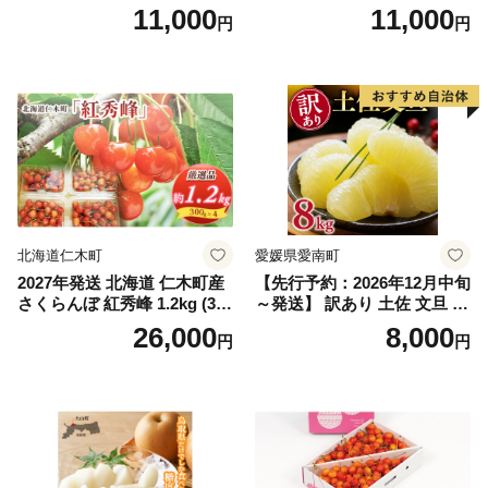
インマスカット1.2kg～1.3kg
g (2L、3Lサイズ)【湯浅町】
11,000
11,000
円
円
（2房～3房）※沖縄・離島配
_ZJ6079
送不可※ 106-003-sku02-26y
｜シャインマスカット 発送
笛吹市 山梨県 フルーツ 果物
ぶどう 葡萄 大粒 シャインマ
スカット おすすめ シャイン
マスカット 贈答 ギフト 産地
笛吹市 シャインマスカット
笛吹 葡萄 国産 ぶどう 人気
国産 1.2kg 先行｜
北海道仁木町
愛媛県愛南町
2027年発送 北海道 仁木町産
【先行予約：2026年12月中旬
さくらんぼ 紅秀峰 1.2kg (300
～発送】 訳あり 土佐 文旦 8k
g×4パック) Lサイズ以上 旬
g (Mサイズ以上サイズミック
26,000
8,000
円
円
桜桃 産地直送 サクランボ チ
ス) 8000円 わけあり ぶんた
ェリー フルーツ 果物 果物類
ん みかん mikan 蜜柑 ミカン
仁木町 仁木 [松山商店]
土佐文旦 家庭用 産地直送 国
産 農家直送 期間限定 特産品
サイズミックス くらもとフ
ァーム 愛南町 愛媛県