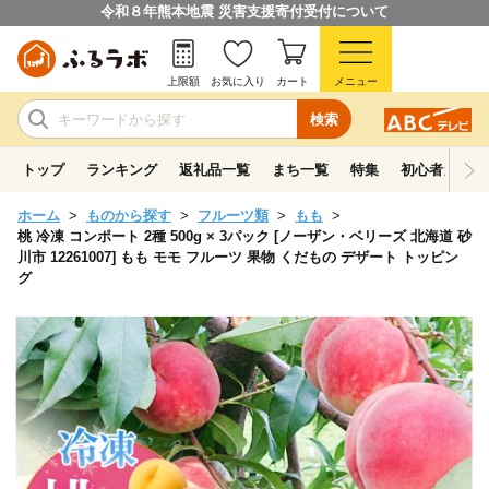
令和８年熊本地震 災害支援寄付受付について
上限額
お気に入り
カート
メニュー
検索
トップ
ランキング
返礼品一覧
まち一覧
特集
初心者ガイド
ホーム
ものから探す
フルーツ類
もも
桃 冷凍 コンポート 2種 500g × 3パック [ノーザン・ベリーズ 北海道 砂
川市 12261007] もも モモ フルーツ 果物 くだもの デザート トッピン
グ