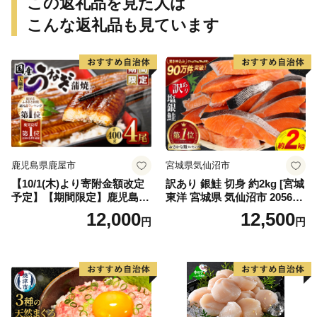
この返礼品を見た人は
こんな返礼品も見ています
鹿児島県鹿屋市
宮城県気仙沼市
【10/1(木)より寄附金額改定
訳あり 銀鮭 切身 約2kg [宮城
予定】【期間限定】鹿児島県
東洋 宮城県 気仙沼市 205649
大隅産うなぎ蒲焼4尾（400
91] 鮭 魚介類 海鮮 訳アリ 規
12,000
12,500
円
円
g） KN007-023
格外 不揃い さけ サケ 鮭切身
シャケ 切り身 冷凍 家庭用 お
かず 弁当 支援 サーモン 銀鮭
切り身 魚 わけあり