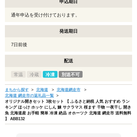
申込期日
通年申込を受け付けております。
発送期日
7日前後
配送
常温
冷蔵
冷凍
別送不可
まちから探す
北海道
北海道網走市
北海道 網走市の返礼品一覧
オリジナル開きセット 3枚セット 【 ふるさと納税 人気 おすすめ ラン
キング ほっけ ホッケ にしん 鰊 サクラマス 桜ます 干物 一夜干し 開き
魚 北海道産 お手軽 簡単 冷凍 絶品 オホーツク 北海道 網走市 送料無料
】 ABB132