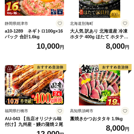
静岡県焼津市
北海道別海町
a10-1289 ネギトロ100g×16
大人気 訳あり 北海道産 冷凍
パック 合計1.6kg
ホタテ 400g ほたて ホタテ
帆立 貝柱 海鮮 魚介類 刺身
10,000
8,000
円
円
大粒 天然 海鮮 ランキング 大
人気 人気 おすすめ 訳あり ）
福岡県行橋市
高知県須崎市
AU-043 【当店オリジナル味
藁焼きかつおタタキ 1.9kg
付け】九州産・鰻の蒲焼２尾
8,000
円
12,000