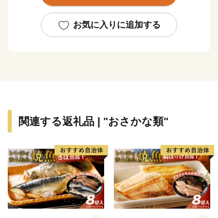
大地を約束してくれる。北海道の原風景がそこにある。
「おいしいまち網走」をよろしくお願いします。
お気に入りに追加する
【連絡先】
〈お礼の品・寄附金受領証明書・ワンストップ特例申請
書に関して〉
ふるさと納税お問い合わせ事務局
Scale-UP株式会社
TEL：03-6206-1160
関連する返礼品 | "おさかな類"
Mail：support-city.abashiri@scale-up.co.jp
営業時間：9:00-18:00（土日祝・年末年始を除く）
〈その他に関して〉
網走市役所 商工労働課 TEL：0152-61-6000