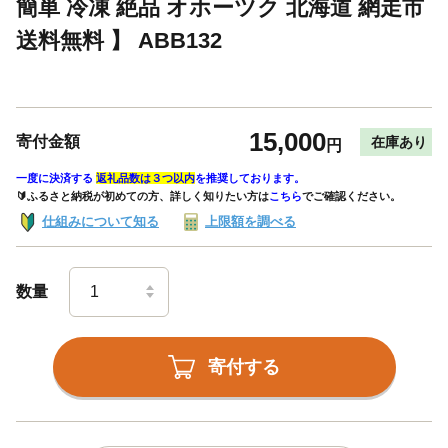
簡単 冷凍 絶品 オホーツク 北海道 網走市
送料無料 】 ABB132
15,000
寄付金額
在庫あり
円
一度に決済する
返礼品数は３つ以内
を推奨しております。
🔰ふるさと納税が初めての方、詳しく知りたい方は
こちら
でご確認ください。
仕組みについて知る
上限額を調べる
数量
寄付する