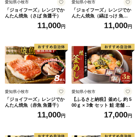
愛知県小牧市
愛知県小牧市
「ジョイフーズ」レンジでか
「ジョイフーズ」レンジでか
んたん焼魚（さば 魚醤干）
んたん焼魚（縞ほっけ 魚醤
干）
11,000
11,000
円
円
愛知県小牧市
愛知県小牧市
「ジョイフーズ」レンジでか
【ふるさと納税】釜めし 約 5
んたん焼魚（赤魚 魚醤干）
00ｇ × 3食 セット 鮭 老舗 急
速冷凍 レンチン 時短 簡単調
11,000
17,000
円
円
理 食品 加工品 海鮮 手作り
ほくほく ご飯 お弁当 おにぎ
り お茶漬け お取り寄せ お取
り寄せグルメ 愛知県 小牧市