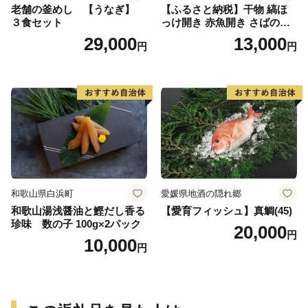
老舗の釜めし 【うなぎ】
【ふるさと納税】干物 縞ほ
３食セット
っけ開き 赤魚開き さばの開
き 魚醤干し 3種 セット 詰め
29,000
13,000
円
円
合わせ 魚 おかず 肉厚 おいし
い さば 赤魚 縞ホッケ ジョイ
フーズ 魚貝類 お取り寄せ お
取り寄せグルメ 魚醤 ナンプ
ラー 愛知県 小牧市 冷凍 送料
無料
和歌山県白浜町
愛媛県地酒の隠れ郷
和歌山湯浅醤油と鰹だし香る
【愛育フィッシュ】真鯛(45)
珍味 数の子 100g×2パック
20,000
円
10,000
円