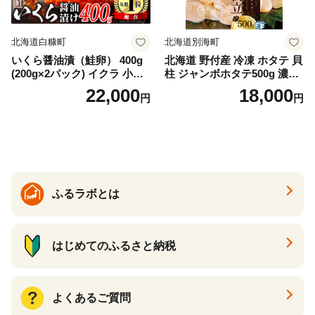
北海道白糠町
北海道別海町
いくら醤油漬（鮭卵） 400g
北海道 野付産 冷凍 ホタテ 貝
(200g×2パック) イクラ 小分
柱 ジャンボホタテ500g 濃厚
け いくら醤油漬 鮭いくら い
な旨味と甘み （ほたて ホタ
22,000
18,000
円
円
くら醤油漬け 鮭 鮭卵 ikura
テ 帆立 貝柱 ホタテ貝柱 大玉
醤油いくら 冷凍いくら いく
大粒 北海道 別海 野付 ふるさ
ら北海道 醤油鮭いくら 人気
と納税）
大好評品 北海道 白糠町
ふるラボとは
はじめてのふるさと納税
よくあるご質問