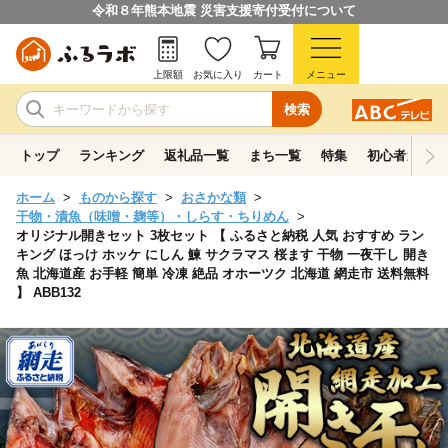
令和８年熊本地震 災害支援寄付受付について
上限額
お気に入り
カート
メニュー
検索
トップ
ランキング
返礼品一覧
まち一覧
特集
初心者ガイド
ホーム
ものから探す
おさかな類
干物・漬魚（味噌・麹等）・しらす・ちりめん
オリジナル開きセット 3枚セット 【 ふるさと納税 人気 おすすめ ラン
キング ほっけ ホッケ にしん 鰊 サクラマス 桜ます 干物 一夜干し 開き
魚 北海道産 お手軽 簡単 冷凍 絶品 オホーツク 北海道 網走市 送料無料
】 ABB132