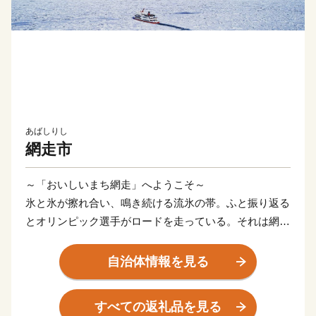
あばしりし
網走市
～「おいしいまち網走」へようこそ～
氷と氷が擦れ合い、鳴き続ける流氷の帯。ふと振り返る
とオリンピック選手がロードを走っている。それは網走
の日常の風景。
太陽が四角く沈むところが見える能取岬。世界三大漁場
自治体情報を見る
を抱えるオホーツク海は、豊かな海の恵みをもたらして
くれる。何でも「おいしい」。大地の恵みも負けていな
すべての返礼品を見る
い。網走の秋の風景は、大麦の毛が風になびき、豊穣の