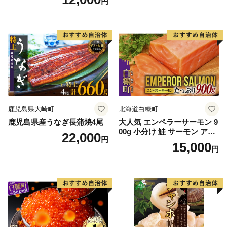
円
鹿児島県大崎町
北海道白糠町
鹿児島県産うなぎ長蒲焼4尾
大人気 エンペラーサーモン 9
00g 小分け 鮭 サーモン アト
22,000
円
ランティックサーモン 水産
15,000
円
庁長官賞 受賞 さけ シャケ し
ゃけ sake カルパッチョ ソテ
ー レアステーキ 人気 高級 大
満足 美味しい 贈答 生食用 刺
身 お刺身 刺し身 魚介類 海鮮
冷凍 厚切り 薄切り ふるさと
納税 ふるさとチョイス チョ
イス 北海道 白糠町