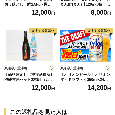
切り落とし 約2.5kg - 豚肉
まん(肉まん)【120g×8個＝96
小分け 500gずつ 部位混合
0g】袋のまま電子レンジで温
12,000
8,000
円
円
色々楽しめる 人気 しょうが
めて、お召し上がりくださ
焼き 肉じゃが 豚丼 豚キムチ
い。- 小分け 便利 冷凍 おや
肉巻き アレンジ 色々 人気 ブ
つ 惣菜 人気 おすすめ 手軽
ランド豚 おすすめ 沖縄県 八
個包装 レンジ 沖縄県産あぐ
重瀬町【価格改定】
ー豚 レンチン 簡単調理 沖縄
県 八重瀬【価格改定】
沖縄県八重瀬町
沖縄県八重瀬町
【価格改定】【神谷酒造所】
【オリオンビール】オリオン
泡盛古酒セット2本組 ‐ はな
ザ・ドラフト＜350ml×24缶
はな古酒 25度 熟成古酒 南光
＞-ビール オリオン ビール 1
12,000
14,200
円
円
40度 720ml 飲み比べ 泡盛 甘
ケース 350ml 24本 すっきり
い 香り フルーティー 華やか
飲みやすい こだわり 改良 リ
優しい 甘さ 沖縄県 八重瀬町
ニューアル おすすめ 沖縄県
八重瀬町【価格改定YI】
この返礼品を見た人は