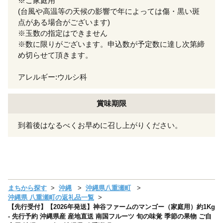
※ご家庭用
(台風や高温等の天候の影響で年によっては傷・黒い斑
点がある場合がございます)
※玉数の指定はできません
※数に限りがございます。申込数が予定数に達し次第締
め切らせて頂きます。
アレルギー:ウルシ科
賞味期限
到着後はなるべくお早めに召し上がりください。
まちから探す
沖縄
沖縄県八重瀬町
沖縄県 八重瀬町の返礼品一覧
【先行受付】【2026年発送】神谷ファームのマンゴー（家庭用）約1Kg
- 先行予約 沖縄県産 産地直送 南国フルーツ 旬の味覚 季節の果物 ご自