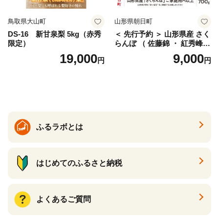
鳥取県大山町
山形県朝日町
DS-16 新甘泉梨 5kg（赤秀
＜ 先行予約 ＞ 山形県産 さく
限定）
らんぼ （ 佐藤錦 ・ 紅秀峰
） ご家庭用 M以上 700g 【20
19,000
9,000
円
円
26年6月下旬から7月上旬発
送】 山形県 果物 フルーツ 初
夏 夏 送料無料
ふるラボとは
はじめてのふるさと納税
よくあるご質問