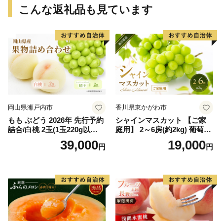
こんな返礼品も見ています
岡山県瀬戸内市
香川県東かがわ市
もも ぶどう 2026年 先行予約
シャインマスカット 【ご家
詰合/白桃 2玉(1玉220g以
庭用】 2～6房(約2kg) 葡萄 ぶ
上)・シャインマスカット 晴
どう ブドウ フルーツ 果物 く
39,000
19,000
円
円
王 2房(1房480g以上) 化粧箱
だもの 果実 旬の果物 旬のフ
入り 岡山県産 国産 フルーツ
ルーツ 香川 香川県 東かがわ
果物 ギフト
市