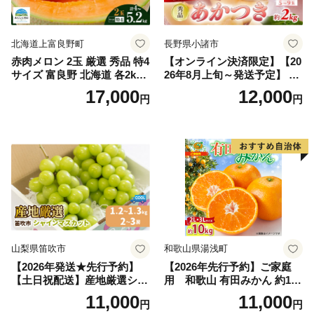
北海道上富良野町
長野県小諸市
赤肉メロン 2玉 厳選 秀品 特4
【オンライン決済限定】【20
サイズ 富良野 北海道 各2kg
26年8月上旬～発送予定】 先
～2.6kg 2玉 セット ファーム
行予約 「浅間水蜜桃プレミ
17,000
12,000
円
円
富良野 メロン めろん 果物 く
アム」 もも あかつき 秀品 約
だもの フルーツ デザート 旬
2kg 5～9玉 贈答品 ふるさと
の果物 旬のフルーツ
納税 果物 桃 フルーツ モモ
果肉 長野県産 小諸市
山梨県笛吹市
和歌山県湯浅町
【2026年発送★先行予約】
【2026年先行予約】ご家庭
【土日祝配送】産地厳選シャ
用 和歌山 有田みかん 約10k
インマスカット1.2kg～1.3kg
g (2L、3Lサイズ)【湯浅町】
11,000
11,000
円
円
（2房～3房）※沖縄・離島配
_ZJ6079