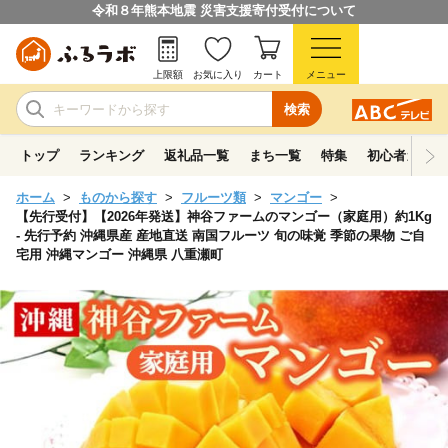
令和８年熊本地震 災害支援寄付受付について
上限額
お気に入り
カート
メニュー
検索
トップ
ランキング
返礼品一覧
まち一覧
特集
初心者ガイド
ホーム
ものから探す
フルーツ類
マンゴー
【先行受付】【2026年発送】神谷ファームのマンゴー（家庭用）約1Kg
- 先行予約 沖縄県産 産地直送 南国フルーツ 旬の味覚 季節の果物 ご自
宅用 沖縄マンゴー 沖縄県 八重瀬町