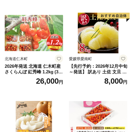
送不可※ 106-003-sku02-26y
｜シャインマスカット 発送
笛吹市 山梨県 フルーツ 果物
ぶどう 葡萄 大粒 シャインマ
スカット おすすめ シャイン
マスカット 贈答 ギフト 産地
笛吹市 シャインマスカット
笛吹 葡萄 国産 ぶどう 人気
国産 1.2kg 先行｜
北海道仁木町
愛媛県愛南町
2026年発送 北海道 仁木町産
【先行予約：2026年12月中旬
さくらんぼ 紅秀峰 1.2kg (300
～発送】 訳あり 土佐 文旦 8k
g×4パック) Lサイズ以上 旬
g (Mサイズ以上サイズミック
26,000
8,000
円
円
桜桃 産地直送 サクランボ チ
ス) 8000円 わけあり ぶんた
ェリー フルーツ 果物 果物類
ん みかん mikan 蜜柑 ミカン
仁木町 仁木 [松山商店]
土佐文旦 家庭用 産地直送 国
産 農家直送 期間限定 特産品
サイズミックス くらもとフ
ァーム 愛南町 愛媛県