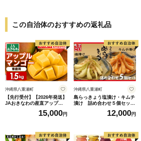
ありみかん 有田みかん みか
ん ミカン 蜜柑 柑橘 温州みか
ん 和歌山 ご家庭用
この自治体のおすすめの返礼品
沖縄県八重瀬町
沖縄県八重瀬町
【先行受付】【2026年発送】
島らっきょう塩漬け・キムチ
JAおきなわの産直アップル
漬け 詰め合わせ５個セット
マンゴー 約1.5kg【ご家庭
- らっきょう漬け 国産 沖縄県
15,000
12,000
円
円
用・白箱】- 先行予約 沖縄 産
産 らっきょ 島らっきょ 疲労
地直送 南国フルーツ 旬の味
回復 滋養強壮 人気 漬物 沖縄
覚 家庭用 オススメ 沖縄県 八
県 八重瀬町
重瀬町