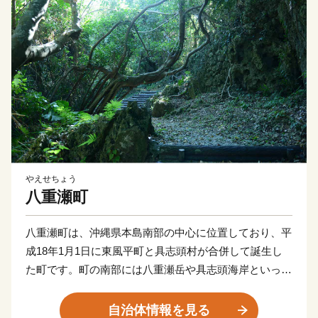
やえせちょう
八重瀬町
八重瀬町は、沖縄県本島南部の中心に位置しており、平
成18年1月1日に東風平町と具志頭村が合併して誕生し
た町です。町の南部には八重瀬岳や具志頭海岸といった
豊かな自然が広がっており、農業、畜産、漁業が盛んに
おこなわれています。町の北部地域は、大型店舗の進出
自治体情報を見る