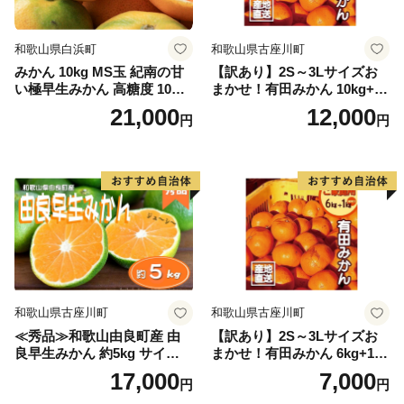
和歌山県白浜町
和歌山県古座川町
みかん 10kg MS玉 紀南の甘
【訳あり】2S～3Lサイズお
い極早生みかん 高糖度 10月
まかせ！有田みかん 10kg+2k
以降発送 マルチ被覆栽培
g保証分 11月から12月下旬ま
21,000
12,000
円
円
でに順次発送致します。 / 訳
ありみかん 有田みかん みか
ん ミカン 蜜柑 柑橘 温州みか
ん 和歌山 ご家庭用
和歌山県古座川町
和歌山県古座川町
≪秀品≫和歌山由良町産 由
【訳あり】2S～3Lサイズお
良早生みかん 約5kg サイズお
まかせ！有田みかん 6kg+1kg
まかせ【sml106C】
保証分 11月から12月下旬ま
17,000
7,000
円
円
でに順次発送致します。 / 訳