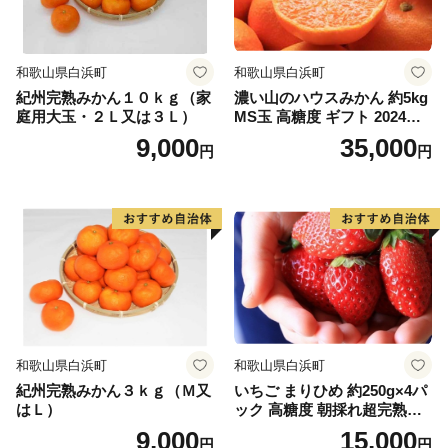
和歌山県白浜町
和歌山県白浜町
紀州完熟みかん１０ｋｇ（家
濃い山のハウスみかん 約5kg
庭用大玉・２Ｌ又は３Ｌ）
MS玉 高糖度 ギフト 2024年7
月以降発送分
9,000
35,000
円
円
和歌山県白浜町
和歌山県白浜町
紀州完熟みかん３ｋｇ（Ｍ又
いちご まりひめ 約250g×4パ
はＬ）
ック 高糖度 朝採れ超完熟ま
りひめ 1月以降発送分
9,000
15,000
円
円