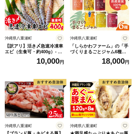
沖縄県八重瀬町
沖縄県八重瀬町
【訳アリ】活き〆急速冷凍車
「しらかわファーム」の「手
エビ（生食可・約400g）- 海
づくりまるごとジャム6種」-
老 車えび 車海老 冷凍 生エビ
6個 詰め合わせ セット マン
10,000
18,000
円
円
国産 養殖 えび天 エビフライ
ゴー ドラゴンフルーツ 秋ミ
塩焼き 人気 沖縄県 八重瀬町
カン カーブチー グアバ ロー
ゼル ハイビスカス パッショ
ン 南国 手作り 果実100％ お
すすめ 沖縄県 八重瀬町【価
格改定】
沖縄県八重瀬町
沖縄県八重瀬町
【ブランド豚・キビまる豚】
★満足感たっぷり★あぐー豚