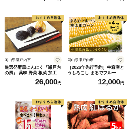
銀賞受賞！！(2023年11月開
銀賞受賞！！(2023年11月開
催)1回食べてみらんね？宮崎
催)1回食べてみらんね？宮崎
県 高鍋町産 産地直送 有機肥
県 高鍋町産 産地直送 有機肥
料使用 高糖度 西森農園
料使用 高糖度 西森農園
岡山県瀬戸内市
岡山県瀬戸内市
厳選発酵黒にんにく『瀬戸内
［2026年先行予約］牛窓産と
の風』 薬味 野菜 根菜 加工食
うもろこし まるでフルー
品
ツ！最高糖度25度超え 生で
26,000
12,000
円
円
甘い、茹でて美味い！ 黄色
とうもろこし 「桃太郎コー
ン」約4kg（8〜12本入り）
野菜