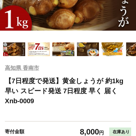
高知県 香南市
【7日程度で発送】黄金しょうが 約1kg
早い スピード発送 7日程度 早く 届く
Xnb-0009
8,000
寄付金額
在庫あり
円