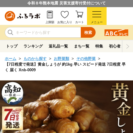
令和８年熊本地震 災害支援寄付受付について
上限額
お気に入り
カート
メニュー
検索
トップ
ランキング
返礼品一覧
まち一覧
特集
初心者ガイド
ホーム
ものから探す
お野菜類
その他野菜
【7日程度で発送】黄金しょうが 約1kg 早い スピード発送 7日程度 早
く 届く Xnb-0009