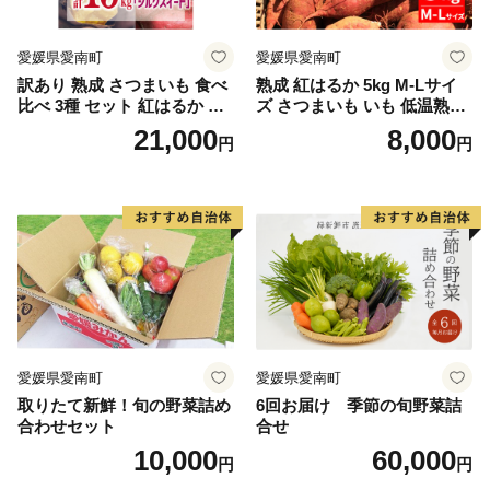
愛媛県愛南町
愛媛県愛南町
訳あり 熟成 さつまいも 食べ
熟成 紅はるか 5kg M-Lサイ
比べ 3種 セット 紅はるか 安
ズ さつまいも いも 低温熟成
納芋 シルクスイート 合計 15
完全熟成収穫 甘い 糖度 焼き
21,000
8,000
円
円
kg サイズ混合 サツマイモ 焼
芋 やきいも スイートポテト
き芋 干し芋 丸干し 冷凍焼き
おやつ 高糖度 料理 国産 愛媛
芋 冷やし焼き芋 やきいも 蜜
県 愛南町 青果市場
芋 ほしいも スイートポテト
いも天 サイズミックス 甘い
ねっとり 生芋 新芋 あんのう
いも 甘藷 べにはるか スイー
ツ 国産 糖度 産地直送 農家直
送 数量限定 21000円 愛媛 愛
南 ミッチーのおみかん畑
愛媛県愛南町
愛媛県愛南町
取りたて新鮮！旬の野菜詰め
6回お届け 季節の旬野菜詰
合わせセット
合せ
10,000
60,000
円
円