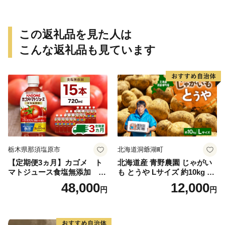
この返礼品を見た人は
こんな返礼品も見ています
栃木県那須塩原市
北海道洞爺湖町
【定期便3ヵ月】カゴメ ト
北海道産 青野農園 じゃがい
マトジュース食塩無添加 72
も とうや Lサイズ 約10kg 20
0ml PET×15本 1ケース 毎月
26年10月初旬～12月下旬頃お
48,000
12,000
円
円
届く 3ヵ月 3回コース ns001-
届け 先行予約 北海道 ジャガ
005 【 KAGOME 野菜ジュー
イモ トウヤ 馬鈴薯 ポテト 芋
ス 】
いも イモ 黄色 旬 野菜 農作
物 産地直送 お取り寄せ 国産