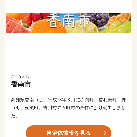
こうなんし
香南市
高知県香南市は、平成18年３月に赤岡町、香我美町、野
市町、夜須町、吉川村の五町村の合併により誕生しまし
た。
太平洋に面する海岸部、肥沃な平野部、四国山地の麓の
山地部からなり、市内を物部川、香宗川などが流れ、美
自治体情報を見る