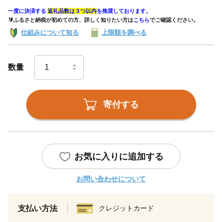
一度に決済する
返礼品数は３つ以内
を推奨しております。
🔰ふるさと納税が初めての方、詳しく知りたい方は
こちら
でご確認ください。
仕組みについて知る
上限額を調べる
数量
寄付する
お気に入りに追加する
お問い合わせについて
支払い方法
クレジットカード