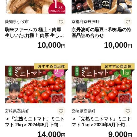
愛知県小牧市
京都府京丹波町
駒来ファームの 極上・肉厚
京丹波町の黒豆・和知黒の特
生しいたけ[極上 肉厚 生しい
産品詰め合わせ
たけ 生シイタケ 生椎茸 安心
10,000
10,000
円
円
安全 国産 採れたて 新鮮 きの
こ 野菜]
宮崎県高鍋町
宮崎県高鍋町
＜「完熟ミニトマト」ミニト
＜「完熟ミニトマト」ミニト
マト 2kg＞2024年5月下旬迄
マト 1kg＞2024年5月下旬迄
に順次出荷 野菜ソムリエサ
に順次出荷 野菜ソムリエサ
14,000
9,000
円
円
ミット アルル・リリカ共に
ミット アルル・リリカ共に