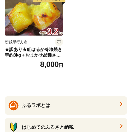
茨城県行方市
★訳あり★紅はるか冷凍焼き
芋約3kg＋おまかせ品種さつ
まいも 合計約3.2kg｜さつ
8,000
円
まいも サツマイモ さつま芋
焼き芋 やきいも 冷凍 冷凍焼
き芋 訳あり 訳アリ 紅はるか
茨城県 行方市(EY-25)
ふるラボとは
はじめてのふるさと納税