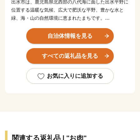
出水市は、鹿児島県北西部の八代海に面した出水平野に
位置する温暖な気候、広大で肥沃な平野、豊かな水と
緑、海・山の自然環境に恵まれたまちです。
市には、毎年一万羽を超えるツルが飛来する世界的な越
冬地(国の特別天然記念物に指定)や江戸時代、要衝の地
自治体情報を見る
として薩摩藩最大の外城が置かれた、
出水麓武家屋敷群(国の重要伝統的建造物保存地区に選
すべての返礼品を見る
定)などを有しており、往時の面影が今も残る「ツルと
歴史のまち」です。
お気に入りに追加する
関連する返礼品 | "お肉"