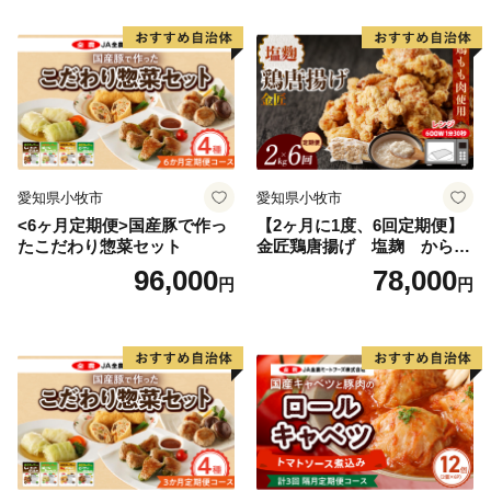
愛知県小牧市
愛知県小牧市
<6ヶ月定期便>国産豚で作っ
【2ヶ月に1度、6回定期便】
たこだわり惣菜セット
金匠鶏唐揚げ 塩麹 からあ
げ
96,000
78,000
円
円