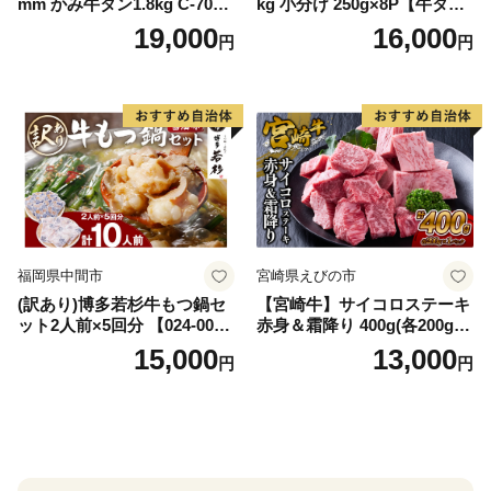
mm かみ牛タン1.8kg C-709-
kg 小分け 250g×8P【牛タン
AS
牛肉 焼肉用 薄切り 訳あり サ
19,000
16,000
円
円
イズ不揃い】
福岡県中間市
宮崎県えびの市
(訳あり)博多若杉牛もつ鍋セ
【宮崎牛】サイコロステーキ
ット2人前×5回分 【024-002
赤身＆霜降り 400g(各200g×
7】
１P 計2P) 真空パック 冷凍
15,000
13,000
円
円