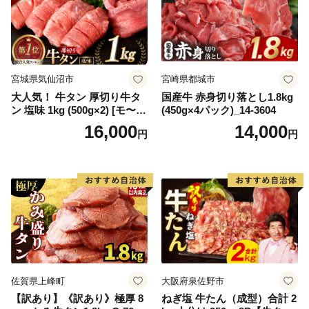
宮城県気仙沼市
宮崎県都城市
大人気！ 牛タン 厚切り牛タ
国産牛 赤身切り落とし1.8kg
ン 塩味 1kg (500g×2) [モ〜ラ
(450g×4パック)_14-3604
ンド 宮城県 気仙沼市 205646
16,000
14,000
円
円
60] 肉 牛肉 精肉 牛たん 牛タ
ン塩 牛たん塩 冷凍 焼肉 BB
Q アウトドア バーベキュー
厚切り タン
佐賀県上峰町
大阪府泉佐野市
【訳あり】《訳あり》極厚 8
ねぎ塩 牛たん（成型）合計 2