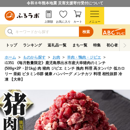
令和８年熊本地震 災害支援寄付受付について
上限額
お気に入り
カート
メニュー
検索
トップ
ランキング
返礼品一覧
まち一覧
特集
初心者ガイド
ホーム
ものから探す
お肉
羊肉・鴨肉・ジビエ
i1351 《毎月数量限定》鹿児島県出水市産大幸猪肉のミンチ
(500g×2P・計1kg) 肉 猪肉 ジビエ ミンチ 挽肉 料理 高タンパク 低カロ
リー 亜鉛 ビタミンB群 健康 ハンバーグ メンチカツ 料理 相性抜群 冷
凍 【大幸】