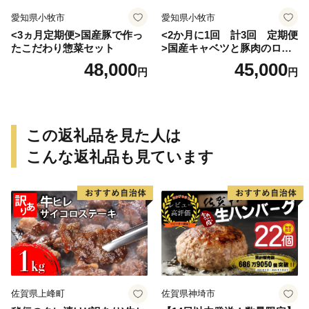
愛知県小牧市
愛知県小牧市
<3ヵ月定期便>国産豚で作っ
<2か月に1回 計3回 定期便
たこだわり惣菜セット
>国産キャベツと豚肉のロー
ルキャベツ（6P入り）
48,000
45,000
円
円
この返礼品を見た人は
こんな返礼品も見ています
佐賀県上峰町
佐賀県神埼市