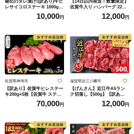
秘伝のタレ漬け!(訳あり)牛ヒ
【14日以内発送！数量限定】
レサイコロステーキ 1000g
佐賀牛入り ハンバーグ 22個
【B-1098-AS】
2.6kg(120g×22個)【佐賀牛
10,000
12,000
円
円
黒毛和牛 ブランド牛 九州 ハ
ンバーグ 牛肉 豚肉 国産 お弁
当 おかず 惣菜 おすすめ 人
気】(H083106)
佐賀県神埼市
滋賀県近江八幡市
【訳あり】佐賀牛ヒレステー
【げんさん】近江牛A5ラン
キ200g×5枚【佐賀牛 ステー
ク切落し【500g】【訳あり】
キ ブランド肉 ヒレ肉 フィレ
【DG12W】
70,000
12,000
円
円
肉 ジューシー ヘルシー】(H0
65175)