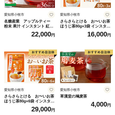
の取り下げ（キャンセル）及び寄附金の返金は致しかね
ますので御注意ください。
愛知県小牧市
愛知県小牧市
名糖産業 アップルティー
さらさらとける お〜いお茶
粉末 果汁 インスタント 紅茶
ほうじ茶80g×3袋 インスタン
ティー ビタミンC 袋 ロング
トほうじ茶 粉末ほうじ茶 粉
22,000
16,000
円
円
セラー 粉末飲料 粉末茶 簡単
末茶 おーいお茶 粉末緑茶
手軽 ホット アイス
愛知県小牧市
愛知県小牧市
さらさらとける お〜いお茶
草漢堂の鳩麦茶
ほうじ茶80g×6袋 インスタン
4,000
円
トほうじ茶 粉末ほうじ茶 粉
29,000
円
末茶 おーいお茶 粉末緑茶