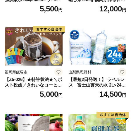
レス【富士吉田市限定カート
茶_ 訳アリ 常温 お茶 茶袋 常
5,500
12,000
円
円
ン】
備品 おちゃ ocha 茶葉 緑茶
飲料 飲み物 八女 茶 日本茶
深むし茶 深蒸し 訳あり お茶
っぱ tea 八女茶 お手軽 簡単
小分け お土産 お取り寄せ グ
ルメ 福岡 九州 福岡県 国産
日本 ふかむし茶 ふかむし 家
庭用 自宅用 ちゃ りょくちゃ
ふかむしちゃ 急須 甘み 川崎
町 送料無料
福岡県飯塚市
山梨県忍野村
【Z5-026】★特許製法★＼ポ
【最短2日発送！】 ラベルレ
スト投函／きれいなコーヒー
ス 富士山蒼天の水 2L×24本
ドリップバッグ9種セット(18
（4ケース）※離島不可 天然
5,000
14,500
円
円
袋)ゆうパケットでお届け！
水 ミネラルウォーター 水 ペ
ットボトル 2000ml バナジウ
ム天然水 飲料水 軟水 鉱水 国
産 シリカ ミネラル 美容 備蓄
防災 長期保存 富士山 山梨県
忍野村