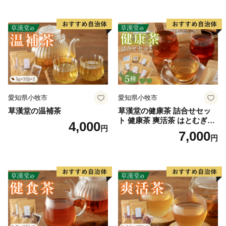
愛知県小牧市
愛知県小牧市
草漢堂の温補茶
草漢堂の健康茶 詰合せセッ
ト 健康茶 爽活茶 はとむぎ茶
4,000
円
温補茶 健食茶 和漢紅茶 お茶
7,000
円