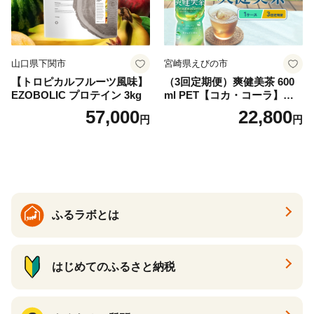
山口県下関市
宮崎県えびの市
【トロピカルフルーツ風味】
（3回定期便）爽健美茶 600
EZOBOLIC プロテイン 3kg
ml PET【コカ・コーラ】ペ
ットボトル 1ケース(24本) 定
57,000
22,800
円
円
期便 3回(72本) セット お茶
カフェインゼロ ノンカフェ
イン ハトムギ ブレンド茶 宮
崎県 えびの市 送料無料
ふるラボとは
はじめてのふるさと納税