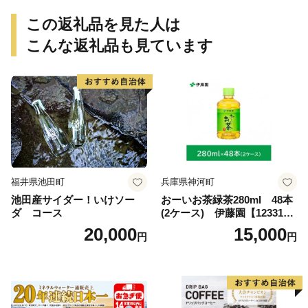
この返礼品を見た人は
こんな返礼品も見ています
福井県池田町
兵庫県神河町
池田産サイダー！いけソー
おーいお茶緑茶280ml 48本
ダ コース
(2ケース) 伊藤園【123317
3】
20,000
15,000
円
円