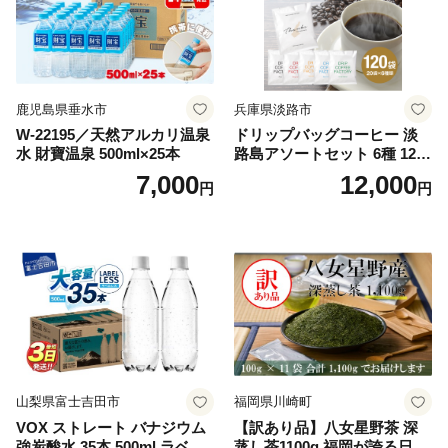
鹿児島県垂水市
兵庫県淡路市
W-22195／天然アルカリ温泉
ドリップバッグコーヒー 淡
水 財寶温泉 500ml×25本
路島アソートセット 6種 120
袋 飲み比べ コーヒー
7,000
12,000
円
円
山梨県富士吉田市
福岡県川崎町
VOX ストレート バナジウム
【訳あり品】八女星野茶 深
強炭酸水 35本 500ml ラベル
蒸し茶1100g 福岡が誇る日本