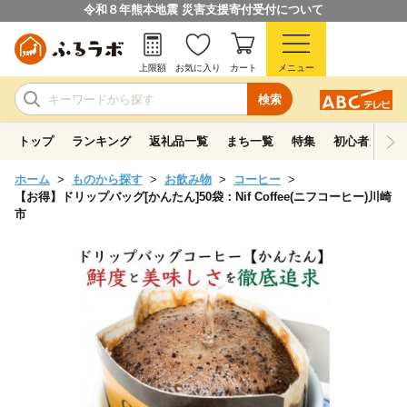
令和８年熊本地震 災害支援寄付受付について
上限額
お気に入り
カート
メニュー
検索
トップ
ランキング
返礼品一覧
まち一覧
特集
初心者ガイド
ホーム
ものから探す
お飲み物
コーヒー
【お得】ドリップバッグ[かんたん]50袋：Nif Coffee(ニフコーヒー)川崎
市