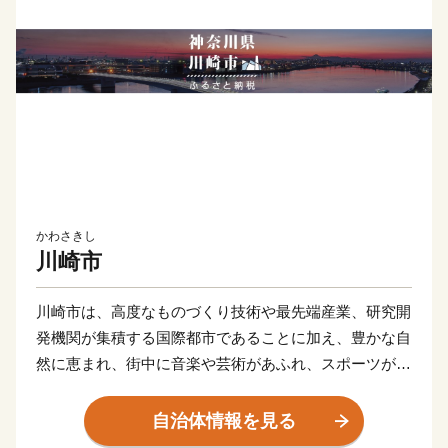
かわさきし
川崎市
川崎市は、高度なものづくり技術や最先端産業、研究開
発機関が集積する国際都市であることに加え、豊かな自
然に恵まれ、街中に音楽や芸術があふれ、スポーツが盛
んな元気都市であり、子どもたちや若者をはじめ、誰も
が笑顔になれる「最幸のまち かわさき」を目指し、さ
自治体情報を見る
まざまな取組を進めています。