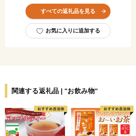
すべての返礼品を見る
このような本市を「ぜひ応援したい！」と思ってくださ
る、本市出身の方や本市の施策にご賛同くださる皆さま
の想いを「ふるさと納税」にのせ、本市を応援いただけ
お気に入りに追加する
ればと存じます。
寄附していただいた方へは、「川崎の魅力」を「観
る」、「体験する」、「味わう」ことで、川崎らしさを
体感できる機会を用意させていただいております。「川
崎にはこんなにいいものがあるんだ！」と再発見してい
ただきたいと存じます。
関連する返礼品 | "お飲み物"
皆さまの想いを、福祉や芸術・文化、環境をはじめさま
ざまな分野に活用させていただき、施策に反映させてま
いりますので、応援をよろしくお願いいたします。
※本市では、いかなる理由があっても、お申込後の寄附