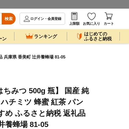
検索
ログイン・会員登録
上限額
お気に入り
カート
はじめての
ランキング
ーン
ふるさと納税
兵庫県 香美町 辻井養蜂場 81-05
ちみつ 500g 瓶】 国産 純
 ハチミツ 蜂蜜 紅茶 パン
すめ ふるさと納税 返礼品
養蜂場 81-05