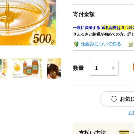
寄付金額
一度に決済する
返礼品数は３つ以
🔰ふるさと納税が初めての方、詳
仕組みについて知る
数量
お気
お
支払い方法