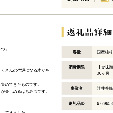
みつ」
容量
国産純粋 
消費期限
【賞味期
たくさんの蜜源になる木があ
36ヶ月
ら集めてきたものです。
事業者
辻井養蜂
りが楽しめるはちみつです。
返礼品ID
6729658
念してきました。