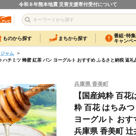
令和８年熊本地震 災害支援寄付受付について
番組･特集
ものから探す
まちから探す
キャンペ
・ジャム
つ ハチミツ 蜂蜜 紅茶 パン ヨーグルト おすすめ ふるさと納税 返礼品 
兵庫県 香美町
【国産純粋 百花は
粋 百花 はちみつ
ヨーグルト おす
兵庫県 香美町 辻井