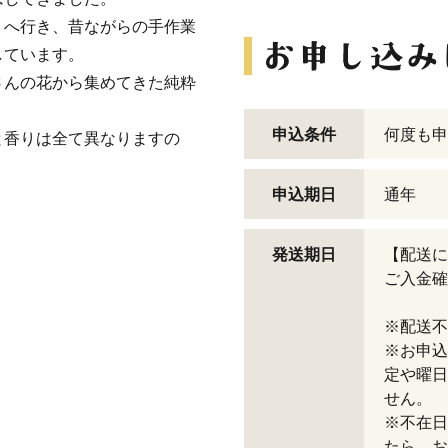
）へ行き、昔ながらの手作業
しています。
さんの花から集めてきた純粋
申込条件
何度も申
と香りは全て異なりますの
。
申込期日
通年
発送期日
【配送に
ご入金確
※配送不
※お申込
定や曜日
せん。
※不在日
たら、お