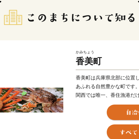
かみちょう
香美町
香美町は兵庫県北部に位置
あふれる自然豊かな町です
関西では唯一、香住漁港だ
ガニ）」、冬の味覚の王様
牛である銘牛「但馬牛」な
ができます。
香美町の特産品を「ふるさ