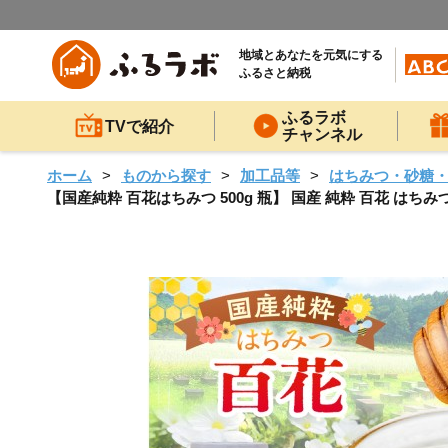
地域とあなたを元気にする
ふるさと納税
ふるラボ
TVで紹介
チャンネル
ホーム
ものから探す
加工品等
はちみつ・砂糖
【国産純粋 百花はちみつ 500g 瓶】 国産 純粋 百花 はちみ