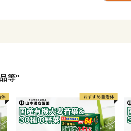
■返礼品の発送について
返礼品のお届け時期は商品
け時期の目安をご確認くだ
季節限定の返礼品は、漁や
も大きくずれ込む場合がご
お願いいたします。
※年末年始の配送は行って
品等"
■書類について■
寄附金受領証明書・ワンスト
につきましては、ご寄附を
とは別に郵送いたします。
ただし、ご寄附お申込み多
います。