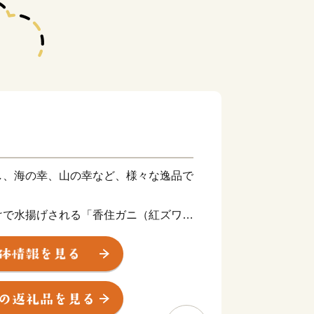
し、海の幸、山の幸など、様々な逸品で
。
けで水揚げされる「香住ガニ（紅ズワイ
「松葉がに」や、全国のブランド牛の素
ど、四季を通してＡ級食材を楽しむこと
と納税」を通してお楽しみください。