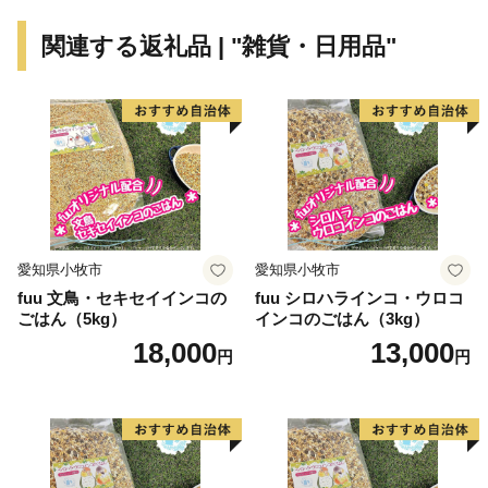
関連する返礼品 | "雑貨・日用品"
愛知県小牧市
愛知県小牧市
fuu 文鳥・セキセイインコの
fuu シロハラインコ・ウロコ
ごはん（5kg）
インコのごはん（3kg）
18,000
13,000
円
円