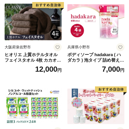
蓄 防災 エコ 消耗品 生活雑貨
生活用品 無香料 トイレット
ペーパー ダブル といれっと
ぺーぱー トイレ クレシア ト
イレットペーパー [BDBH002
-1]
大阪府泉佐野市
兵庫県小野市
ヒオリエ 上質ホテルタオル
ボディソープ hadakara ( ハ
フェイスタオル 4枚 カカオ
ダカラ ) 泡タイプ 詰め替え 4
【タオル 泉州タオル 吸水 普
40ml×4袋 ボディーソープ 泡
12,000
7,000
円
円
段使い 無地 シンプル 日用品
ボディソープ 泡 日用品 消耗
ふわふわ ふかふか 家族 たお
品 バス用品 大容量 いい 匂い
る 一人暮らし】
ボディ 保湿 LION ライオン
泡石鹸 石鹸 兵庫 兵庫県 小野
市