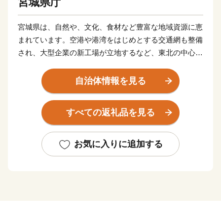
宮城県庁
宮城県は、自然や、文化、食材など豊富な地域資源に恵
まれています。空港や港湾をはじめとする交通網も整備
され、大型企業の新工場が立地するなど、東北の中心と
してますます重要な役割が期待されています。
東日本大震災により甚大な被害を受けましたが、再生と
自治体情報を見る
さらなる発展につながる「創造的な復興」に向けた取り
組みを推進し、県民の皆さんと力を合わせ、魅力ある宮
すべての返礼品を見る
城を築いてまいります。
お気に入りに追加する