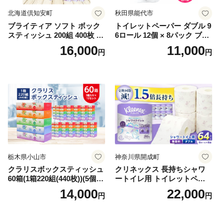
北海道倶知安町
秋田県能代市
ブライティア ソフト ボック
トイレットペーパー ダブル 9
スティッシュ 200組 400枚 60
6ロール 12個 × 8パック ブラ
箱 日本製 まとめ買い ティッ
ンカ 再生紙 100％ 芯あり 日
16,000
11,000
円
円
シュ リサイクル 長持 防災 常
用品 消耗品 無香料 生活用品
備品 日用雑貨 消耗品 生活必
備蓄 秋田県 能代市 送料無料
需品 備蓄 ペーパー 紙 北海道
《能代製紙》
倶知安町 日用品
栃木県小山市
神奈川県開成町
クラリスボックスティッシュ
クリネックス 長持ちシャワ
60箱(1箱220組(440枚))(5個入
ートイレ用 トイレットペー
り×12セット)【1256759】
パー（ダブル）64ロール(8ロ
14,000
22,000
円
円
ール×8パック) 開成町 トイレ
ットペーパーダブル 日用品
国産 新生活 ダブル SDGs 備