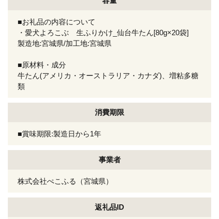
容量
■お礼品の内容について
・愛犬よろこぶ 生ふりかけ_仙台牛たん[80g×20袋]
製造地:宮城県/加工地:宮城県
■原材料・成分
牛たん(アメリカ・オーストラリア・カナダ)、増粘多糖
類
消費期限
■賞味期限:製造日から1年
事業者
株式会社ぺこふる（宮城県）
返礼品ID