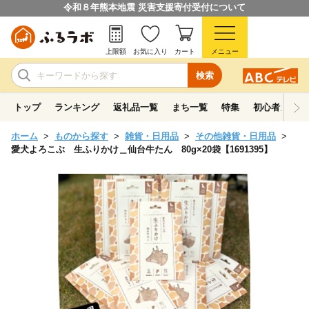
令和８年熊本地震 災害支援寄付受付について
上限額
お気に入り
カート
メニュー
検索
トップ
ランキング
返礼品一覧
まち一覧
特集
初心者ガイド
ホーム
ものから探す
雑貨・日用品
その他雑貨・日用品
愛犬よろこぶ 生ふりかけ＿仙台牛たん 80g×20袋【1691395】