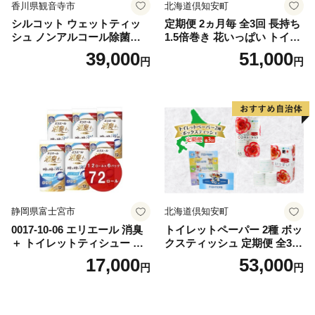
香川県観音寺市
北海道倶知安町
シルコット ウェットティッ
定期便 2ヵ月毎 全3回 長持ち
シュ ノンアルコール除菌詰
1.5倍巻き 花いっぱい トイレ
替（43枚×3P）×24袋 日用品
ットペーパー ダブル 45ｍ 計
39,000
51,000
円
円
おもちゃ 拭き取り 手拭き 外
72ロール 全18種 花柄 プリン
出時 お出かけ時 食事前 緑茶
ト ハーブ 香り付き 日本製 ま
カテキン配合
とめ買い 防災 常備品 ペーパ
ー 消耗品 備蓄 送料無料 北海
道 倶知安町 日用品
静岡県富士宮市
北海道倶知安町
0017-10-06 エリエール 消臭
トイレットペーパー 2種 ボッ
＋ トイレットティシュー し
クスティッシュ 定期便 全3
っかり香るフレッシュクリア
回 日本製 まとめ買い 防災
17,000
53,000
円
円
の香り ダブル 12ロール×6パ
常備品 日用雑貨 消耗品 生活
ック 72ロール 25m トイレ
必需品 大容量 備蓄 リサイク
ットペーパー パルプ100％ 消
ル ティッシュ ペーパー まと
臭 防臭 日用品 消耗品 備蓄
め買い 雑貨 倶知安町