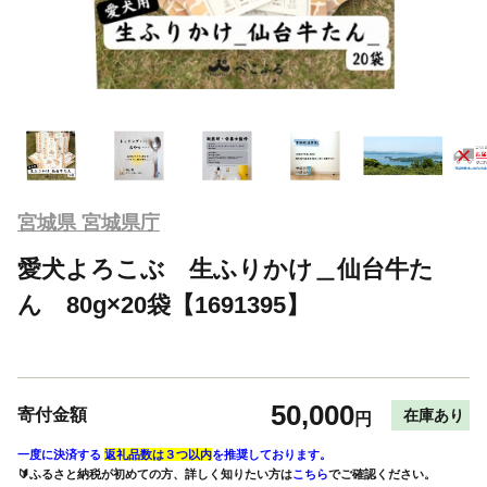
宮城県 宮城県庁
愛犬よろこぶ 生ふりかけ＿仙台牛た
ん 80g×20袋【1691395】
50,000
寄付金額
在庫あり
円
一度に決済する
返礼品数は３つ以内
を推奨しております。
🔰ふるさと納税が初めての方、詳しく知りたい方は
こちら
でご確認ください。