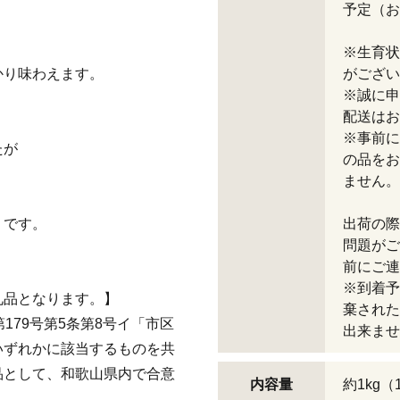
予定（お
※生育状
かり味わえます。
がござい
※誠に申
配送はお
※事前に
たが
の品をお
！
ません。
りです。
出荷の際
問題がご
前にご連
※到着予
礼品となります。】
棄された
179号第5条第8号イ「市区
出来ませ
いずれかに該当するものを共
品として、和歌山県内で合意
内容量
約1kg（