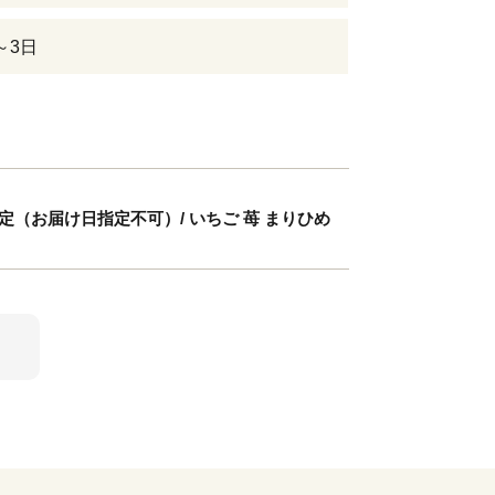
～3日
予定（お届け日指定不可）/ いちご 苺 まりひめ