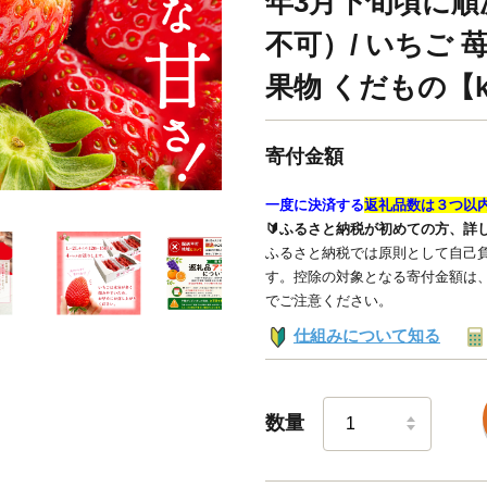
年3月下旬頃に
不可）/ いちご 
果物 くだもの【kg
寄付金額
一度に決済する
返礼品数は３つ以
🔰ふるさと納税が初めての方、詳
ふるさと納税では原則として自己負
す。控除の対象となる寄付金額は
でご注意ください。
仕組みについて知る
数量