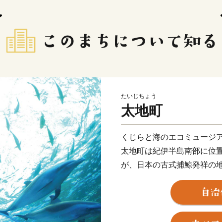
たいじちょう
太地町
くじらと海のエコミュージ
太地町は紀伊半島南部に位
が、日本の古式捕鯨発祥の
民の大多数が捕鯨や捕鯨関
た。
しかし、捕鯨禁止後は水産
た観光に力を入れ、くじら