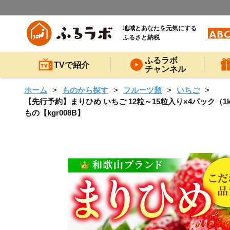
地域とあなたを元気にする
ふるさと納税
ふるラボ
TVで紹介
チャンネル
ホーム
ものから探す
フルーツ類
いちご
【先行予約】まりひめ いちご 12粒～15粒入り×4パック（1
もの【kgr008B】