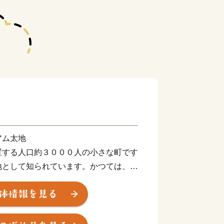
アム太地
置する人口約３０００人の小さな町です
地として知られています。かつては、町
係の仕事に従事し、活況を呈していまし
業の衰退が著しく、待ちは鯨を中心とし
の博物館をはじめ、古式捕鯨時代の施設