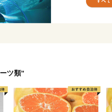
を整備し町の活性化に努め
のほか、郷土が生んだ画家
念館や、落合博満野球記念
い町でもあります。
ルーツ類"