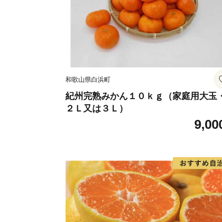
和歌山県白浜町
紀州完熟みかん１０ｋｇ（家庭用大玉
２Ｌ又は３Ｌ）
9,00