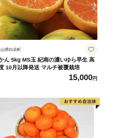
歌山県白浜町
かん 5kg MS玉 紀南の濃いゆら早生 高
度 10月以降発送 マルチ被覆栽培
15,000
円