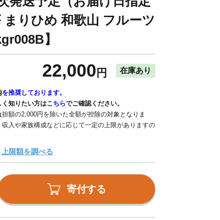
順次発送予定（お届け日指定
苺 まりひめ 和歌山 フルーツ
r008B】
22,000
在庫あり
円
内
を推奨しております。
しく知りたい方は
こちら
でご確認ください。
担額の2,000円を除いた全額が控除の対象となりま
、収入や家族構成などに応じて一定の上限がありますの
上限額を調べる
寄付する