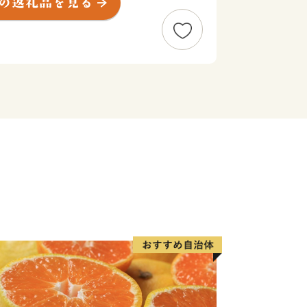
ています。太地町には、くじらの博物館
、石垣栄太郎氏の絵画を展示した石垣記
館など文化施設も充実し、文化の薫り高