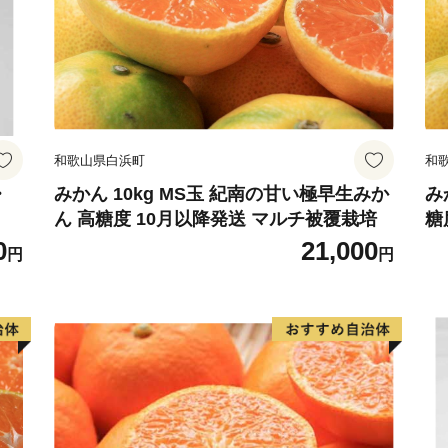
和歌山県白浜町
和
・
みかん 10kg MS玉 紀南の甘い極早生みか
み
ん 高糖度 10月以降発送 マルチ被覆栽培
糖
0
21,000
円
円