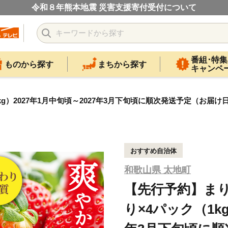
令和８年熊本地震 災害支援寄付受付について
番組･特集
ものから探す
まちから探す
キャンペ
kg）2027年1月中旬頃～2027年3月下旬頃に順次発送予定（お届け日
おすすめ自治体
和歌山県 太地町
【先行予約】まりひ
り×4パック（1kg