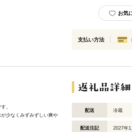
お気
支払い方法
です。
配送
冷蔵
味が少なくみずみずしい爽や
配送注記
2027