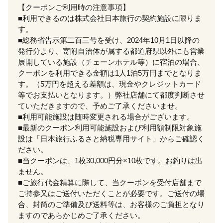
【クーポンご利用時の注意事項】
■利用できるのは株式会社日本旅行の契約施設に限りま
す。
■総務省告示第二百三号を受け、2024年10月1日以降の
発行分より、寄附自治体が属する都道府県以外にも営業
展開している施設（チェーンホテル等）に宿泊の場合、
クーポンを利用できる金額は1人1泊5万円までとなりま
す。（5万円を超える差額は、現金やクレジットカード
等でお支払いとなります。）弊社店舗にて都度判断させ
ていただきますので、予めご了承くださいませ。
■利用可能施設は随時変更される場合がございます。
■最新のクーポン利用可能施設および利用額制限対象施
設は「日本旅行ふるさと納税専用サイト」からご確認く
ださい。
■当クーポンは、1枚30,000円分×10枚です。お釣りは出
ません。
■ご旅行代金精算に際して、当クーポンを受付店舗まで
ご持参又はご送付いただくことが必要です。ご送付の場
合、封筒のご準備及び送料等は、お客様のご負担となり
ますのであらかじめご了承ください。