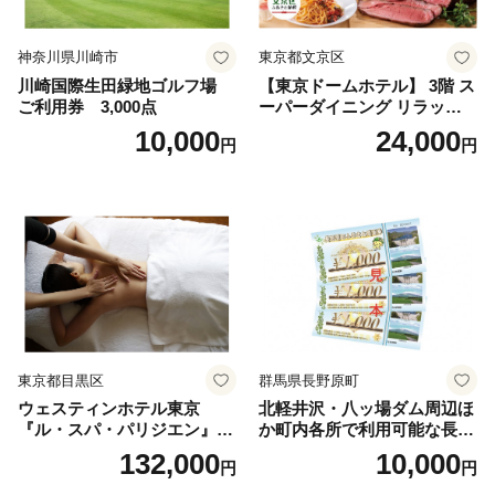
神奈川県川崎市
東京都文京区
川崎国際生田緑地ゴルフ場
【東京ドームホテル】 3階 ス
ご利用券 3,000点
ーパーダイニング リラッサ
ランチブッフェ お食事券 大
10,000
24,000
円
円
人1名様分 関東 東京 ご利用
券 ランチ 昼食 食事券 レスト
ラン ブッフェ 東京都 お食事
券
東京都目黒区
群馬県長野原町
ウェスティンホテル東京
北軽井沢・八ッ場ダム周辺ほ
『ル・スパ・パリジエン』選
か町内各所で利用可能な長野
べるボディセラピー90分/1名
原町ふるさと感謝券（3,000
132,000
10,000
円
円
円分）【トラベル 観光 旅行
お土産 群馬県 長野原町 北軽