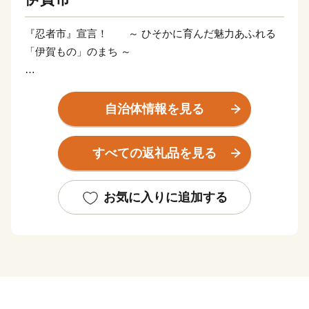
『忍者市』宣言！ ～ ひそかに育んだ魅力あふれる
「伊賀もの」のまち ～
三重県伊賀市は忍者発祥の地として、忍者の歴史文化
や精神を継承するとともに、忍者を活かした観光やまち
自治体情報を見る
づくりに取り組んでいます。日本一、二の高石垣で知ら
れる伊賀上野城のふもとでは、誰もが忍者気分を味わえ
すべての返礼品を見る
る「伊賀上野ＮＩＮＪＡフェスタ」が開催され、秋には
この地で生まれた俳聖松尾芭蕉の業績を称える「芭蕉
祭」や、ユネスコ無形文化遺産に登録されたダンジリ行
お気に入りに追加する
事で有名な「上野天神祭」が行われるなど、歴史と文化
が香る自然豊かなまちです。
伊賀市には、四方を囲む伊賀盆地のきれいな水と豊か
な土壌に育まれた『伊賀米』、伊勢志摩サミットで用い
られた『伊賀酒』、希少価値の高い”肉の横綱”『伊賀