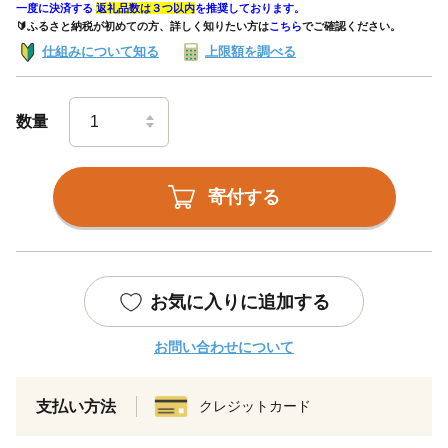
一度に決済する
返礼品数は３つ以内
を推奨しております。
🔰ふるさと納税が初めての方、詳しく知りたい方は
こちら
でご確認ください。
仕組みについて知る
上限額を調べる
数量
寄付する
お気に入りに追加する
お問い合わせについて
支払い方法
クレジットカード