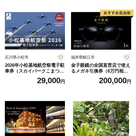
井沢】
石川県小松市
福井県鯖江市
2026年小松基地航空祭電子駐
金子眼鏡の全国直営店で使え
車券（スカイパークこまつ
るメガネ引換券（6万円相
翼） 駐車場 シャトルバスの
当） Platinum
29,000
200,000
円
円
りばすぐ 石川県 小松市