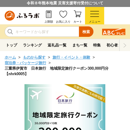
令和８年熊本地震 災害支援寄付受付について
上限額
お気に入り
カート
メニュー
検索
トップ
ランキング
返礼品一覧
まち一覧
特集
初心者ガイド
ホーム
ものから探す
旅行・イベント・体験
宿泊券・パッケージ旅行
三重県伊賀市 日本旅行 地域限定旅行クーポン300,000円分
【nhrk0005】