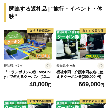
牛』、昔も今も人々を魅了する『伊賀焼』など、全国に
関連する返礼品 | "旅行・イベント・体
誇るブランド品がいっぱいあります！
験"
愛知県小牧市
愛知県小牧市
『トランポリンの森 RolyPol
福祉車両・介護車両改造に使
y』で使えるクーポン（12,00
えるクーポン券(200,000 円)
0円）
40,000
669,000
円
円