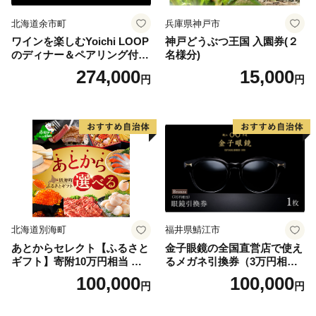
北海道余市町
兵庫県神戸市
ワインを楽しむYoichi LOOP
神戸どうぶつ王国 入園券(２
のディナー＆ペアリング付宿
名様分)
泊プラン＜デラックスツイン
274,000
15,000
円
円
＞
北海道別海町
福井県鯖江市
あとからセレクト【ふるさと
金子眼鏡の全国直営店で使え
ギフト】寄附10万円相当 あ
るメガネ引換券（3万円相
とから選べる！ ギフト いく
当） Bronze
100,000
100,000
円
円
ら ほたて 海鮮 牛肉 別海町
ケーキ アイス （ 後から 選べ
る カタログ カタログポイン