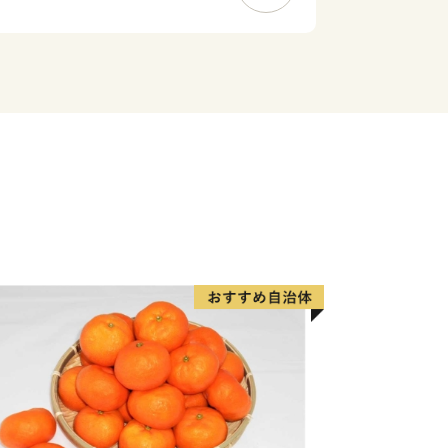
ク、棒術、エイサーなどの伝統行事が各
珍しい旧暦文化と古い佇まいが色濃く残
あふれるまちです。西崎町や潮崎町な
り工業団地、新興住宅街が形成され、最
り、観光にも力を入れています。新たに
り、那覇空港との時間距離が15分～20
誘致も見込まれています。また、農漁業
場を整備し、水産物の国際的物流拠点を
と伝統と未来が交差する発展の可能性
糸満市でたくさんの再発見をし、魅力を
しい糸満市にご注目ください。