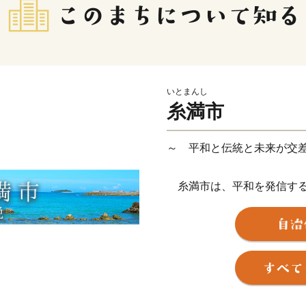
いとまんし
糸満市
～ 平和と伝統と未来が交
糸満市は、平和を発信する
し、沖縄戦終焉の地である
をはじめ、各都道府県の慰
争の悲惨さを発信するまち
います。
糸満市は、伝統文化を大切