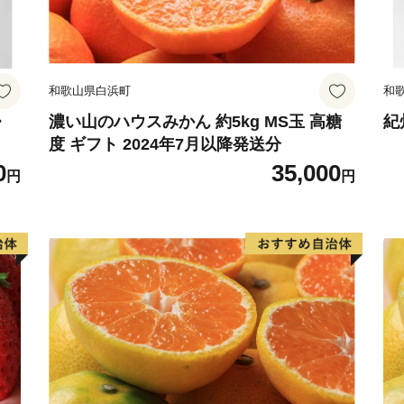
和歌山県白浜町
和
・
濃い山のハウスみかん 約5kg MS玉 高糖
紀
度 ギフト 2024年7月以降発送分
0
35,000
円
円