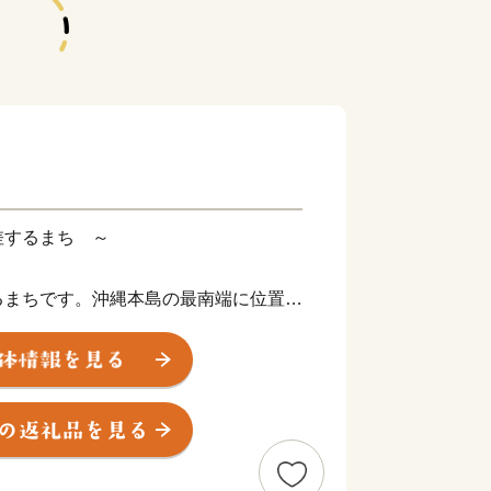
差するまち ～
まちです。沖縄本島の最南端に位置
糸満市は、ひめゆりの塔や平和祈念公園
霊碑が多数存在するなど平和の尊さと戦
で、修学旅行など平和学習の場となって
にするまちです。糸満ハーレーや糸満