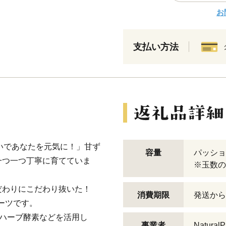
お
支払い方法
しいであなたを元気に！」甘ず
容量
パッショ
一つ一つ丁寧に育てていま
※玉数の
だわりにこだわり抜いた！
消費期限
発送から
フルーツです。
のハーブ酵素などを活用し
事業者
Natural