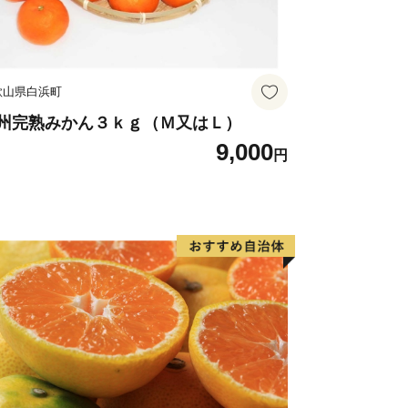
歌山県白浜町
州完熟みかん３ｋｇ（Ｍ又はＬ）
9,000
円