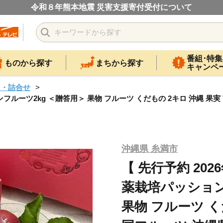
令和８年熊本地震 災害支援寄付受付について
番組･特集
ものから探す
まちから探す
キャンペ
ツ・詰合せ
フルーツ2kg ＜贈答用＞ 果物 フルーツ くだもの 2キロ 沖縄 果実
沖縄県 糸満市
【 先行予約 20
薬栽培パッション
果物 フルーツ く