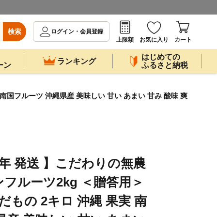
検索
ログイン・会員登録
上限額
お気に入り
カート
はじめての
ランキング
ーン
ふるさと納税
 南国フルーツ 沖縄県産 美味しい 甘い あまい 甘み 酸味 爽
26年 発送 】こだわりの無農
フルーツ2kg ＜贈答用＞
だもの 2キロ 沖縄 果実 南