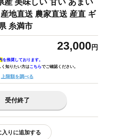
県産 美味しい 甘い あまい
 産地直送 農家直送 産直 ギ
県 糸満市
23,000
円
内
を推奨しております。
しく知りたい方は
こちら
でご確認ください。
上限額を調べる
受付終了
に入りに追加する