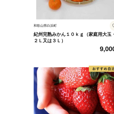
和歌山県白浜町
紀州完熟みかん１０ｋｇ（家庭用大玉
２Ｌ又は３Ｌ）
9,00