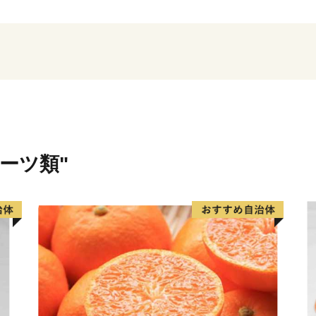
大綱引をはじめ、ウシデー
字に息づき、また全国でも
るまちです。
糸満市は、未来への可能性
ど広大な埋め立て事業によ
近は大型ホテルの進出もあ
国道331号の4車線開通によ
ルーツ類"
分と短くなり、多くの企業
も盛んですが、特に卸売市
目指しています。
このように糸満市は、平和
を大きく秘めたまちです。
楽しむとともに、今後の新