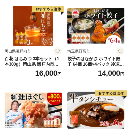
岡山県瀬戸内市
埼玉県日高市
百花 はちみつ 3本セット（1
餃子のはながさ ホワイト餃
本300g）岡山県 瀬戸内市産
子 64個 16個×4パック 冷凍
石黒農園 ヨーグルト パン 砂
中華 点心 B級グルメ ご当地
16,000
14,000
円
円
糖の代わり 香り高い いい香
野菜 おつまみ おかず 簡単調
り 季節の花の蜜 トンガリ容
理 時短 リピート 保存 豚肉
器入り
特製 ポーク 大きめ ジューシ
ー ギフト お取り寄せ 日高市