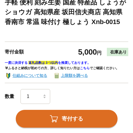
手軽 便利 刻み生姜 国産 特産品 しょうが
ショウガ 高知県産 坂田信夫商店 高知県
香南市 常温 味付け 極しょう Xnb-0015
5,000
寄付金額
在庫あり
円
一度に決済する
返礼品数は３つ以内
を推奨しております。
🔰ふるさと納税が初めての方、詳しく知りたい方は
こちら
でご確認ください。
仕組みについて知る
上限額を調べる
数量
寄付する