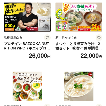
ち 本格おせち おせち予約 年
末 年始 お取り寄せ 新春 贅沢
おせち こだわりおせち 惣菜
老舗おせち ふるさと納税お
せち 御節 お節料理 正月 調理
不要 おせち料理2027
島根県雲南市
石川県かほく市
プロテイン BAZOOKA NUT
まつや とり野菜みそ汁 2
RITION WPC（ホエイプロテ
種セット | 味噌汁 簡単調理
イン）＜プレーン＞ 900g｜
お味噌 おみそ みそ とり野菜
26,000
22,000
円
円
バズーカ岡田監修・植物由来
時短料理 時短ごはん ご当地
の甘味料使用・国内製造 島
フリーズドライ
根県雲南市/株式会社アルプ
ロン [AIEN005]