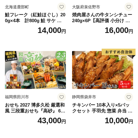
北海道鹿部町
大阪府泉佐野市
鮭フレーク（紅鮭ほぐし）20
焼肉屋さんの牛タンシチュー
0g×4本 計800g 鮭 サケ 鮭
240g×6P【高評価 小分け 惣
ほぐし サケフレーク シャケ
菜 牛たん 一人暮らし 冷凍】
14,000
16,000
円
円
フレーク 鮭フレーク
福岡県田川市
静岡県袋井市
おせち 2027 博多久松 厳選和
チキンバー 10本入り×5パッ
風 三段重おせち『高砂』 6.5
クセット 手羽先 惣菜 弁当 お
寸 3段重 2～3人前 おせち料
かず お酒 おつまみ ギフト キ
43,000
10,000
円
円
理 重箱 お正月 冷凍おせち 縁
ャンプ アウトドア キャンプ
起物 祝箸付 福岡 お節 オセチ
飯 保存食 非常食 鶏肉 肉 お
oseti osechi お祝い 迎春おせ
肉 鶏 人気 厳選 静岡県袋井市