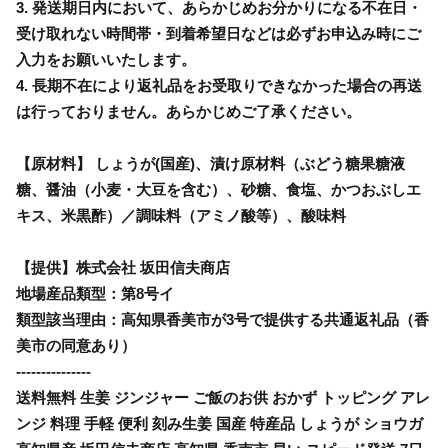
3. 発送期日内において、あらかじめお分かりになる不在日・
受け取れない時間帯・到着希望日などは必ずお申込み時にご
入力をお願いいたします。
4. 長期不在により返礼品をお受取りできなかった場合の再送
は行っておりません。あらかじめご了承ください。
【原材料】 しょうが(国産)、漬け原材料（ぶどう糖果糖液
糖、醤油（小麦・大豆を含む）、砂糖、食塩、かつおぶしエ
キス、米黒酢）／調味料（アミノ酸等）、酸味料
【提供】株式会社 坂田信夫商店
地場産品類型：第8号イ
類型該当理由：高知県香美市が3号で提供する共通返礼品（香
美市の同意あり）
---------------
送料無料 生姜 ジンジャー ご飯のお供 おかず トッピング アレ
ンジ 料理 手軽 便利 刻み生姜 国産 特産品 しょうが ショウガ