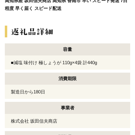
高知県産 坂田信夫商店 高知県 香南市 早い スピード発送 7日
程度 早く届く スピード配送
容量
■減塩 味付け 極しょうが 110g×4袋 計440g
消費期限
製造日から180日
事業者
株式会社 坂田信夫商店