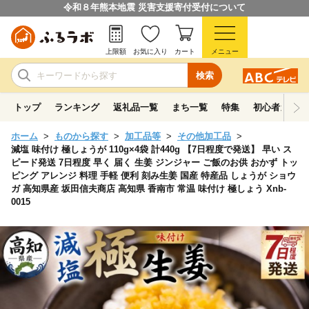
令和８年熊本地震 災害支援寄付受付について
上限額
お気に入り
カート
メニュー
検索
トップ
ランキング
返礼品一覧
まち一覧
特集
初心者ガイド
ホーム
ものから探す
加工品等
その他加工品
減塩 味付け 極しょうが 110g×4袋 計440g 【7日程度で発送】 早い ス
ピード発送 7日程度 早く 届く 生姜 ジンジャー ご飯のお供 おかず トッ
ピング アレンジ 料理 手軽 便利 刻み生姜 国産 特産品 しょうが ショウ
ガ 高知県産 坂田信夫商店 高知県 香南市 常温 味付け 極しょう Xnb-
0015