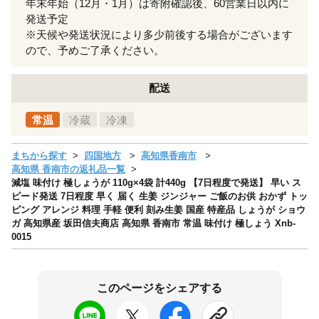
年末年始（12月・1月）は寄附確認後、60営業日以内に
発送予定
※天候や発送状況により多少前後する場合がございます
ので、予めご了承ください。
配送
常温
冷蔵
冷凍
まちから探す
四国地方
高知県香南市
高知県 香南市の返礼品一覧
減塩 味付け 極しょうが 110g×4袋 計440g 【7日程度で発送】 早い ス
ピード発送 7日程度 早く 届く 生姜 ジンジャー ご飯のお供 おかず トッ
ピング アレンジ 料理 手軽 便利 刻み生姜 国産 特産品 しょうが ショウ
ガ 高知県産 坂田信夫商店 高知県 香南市 常温 味付け 極しょう Xnb-
0015
このページをシェアする