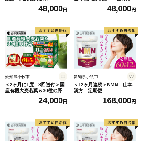
本漢方 定期便
菜 山本漢方 定期便
48,000
48,000
円
円
愛知県小牧市
愛知県小牧市
＜2ヶ月に1度、3回送付＞国
＜12ヶ月連続＞NMN 山本
産有機大麦若葉＆30種の野
漢方 定期便
菜 山本漢方 定期便
24,000
168,000
円
円