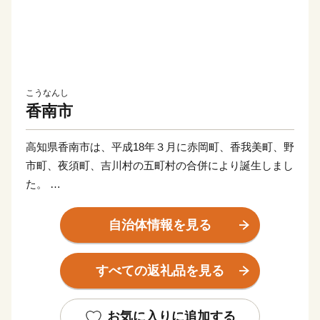
こうなんし
香南市
高知県香南市は、平成18年３月に赤岡町、香我美町、野
市町、夜須町、吉川村の五町村の合併により誕生しまし
た。
太平洋に面する海岸部、肥沃な平野部、四国山地の麓の
山地部からなり、市内を物部川、香宗川などが流れ、美
自治体情報を見る
しい水と緑に包まれた元気で豊かなまちです。
すべての返礼品を見る
香南市へのご寄附、誠にありがとうございます！
これからも元気なまち！香南市の応援をよろしくお願い
いたします♪
お気に入りに追加する