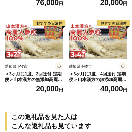
76,000
20,000
円
円
方 定期便
愛知県小牧市
愛知県小牧市
＜3ヶ月に1度、2回送付 定期
＜3ヶ月に1度、4回送付 定期
便＞山本漢方の無添加高麗人
便＞山本漢方の無添加高麗人
参粒
参粒
20,000
40,000
円
円
この返礼品を見た人は
こんな返礼品も見ています