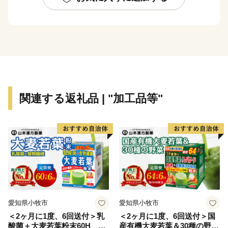
関連する返礼品 | "加工品等"
愛知県小牧市
愛知県小牧市
＜2ヶ月に1度、6回送付＞乳
＜2ヶ月に1度、6回送付＞国
酸菌＋大麦若葉粉末60H 山
産有機大麦若葉＆30種の野