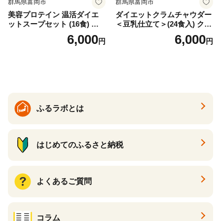
群馬県富岡市
群馬県富岡市
美容プロテイン 温活ダイエ
ダイエットクラムチャウダー
ットスープセット (16食) 小
＜豆乳仕立て＞(24食入) クラ
分け スープ 食べ比べ セット
ムチャウダー 豆乳 ダイエッ
6,000
6,000
円
円
詰合せ クラムチャウダー チ
ト スープ プロテイン たんぱ
ゲ コーン ポタージュ トマト
く質 食物繊維 食品 F20E-799
温活 ダイエット 美容 プロテ
イン 食品 F20E-809
ふるラボとは
はじめてのふるさと納税
よくあるご質問
コラム