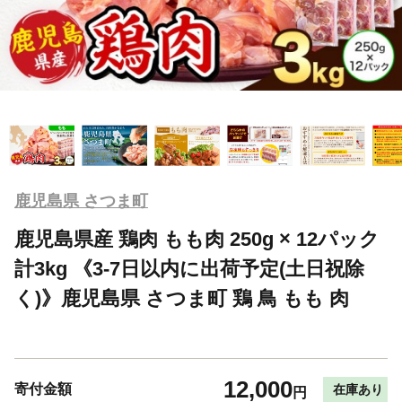
鹿児島県 さつま町
鹿児島県産 鶏肉 もも肉 250g × 12パック
計3kg 《3-7日以内に出荷予定(土日祝除
く)》鹿児島県 さつま町 鶏 鳥 もも 肉
12,000
寄付金額
在庫あり
円