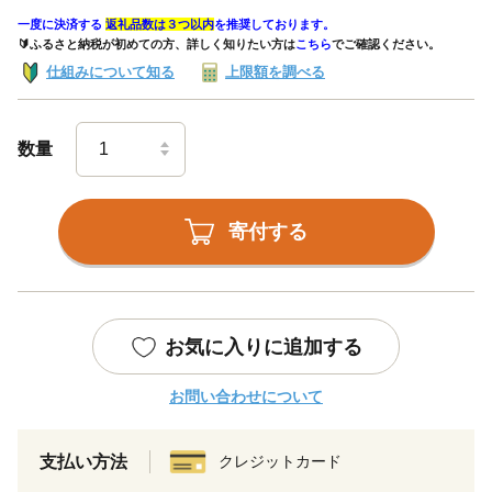
一度に決済する
返礼品数は３つ以内
を推奨しております。
🔰ふるさと納税が初めての方、詳しく知りたい方は
こちら
でご確認ください。
仕組みについて知る
上限額を調べる
数量
寄付する
お気に入りに追加する
お問い合わせについて
支払い方法
クレジットカード