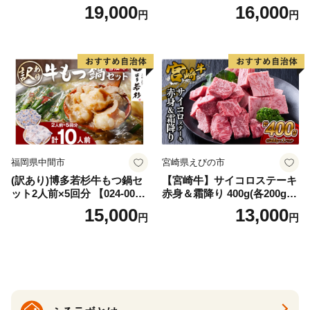
AS
牛肉 焼肉用 薄切り 訳あり サ
19,000
16,000
円
円
イズ不揃い】
福岡県中間市
宮崎県えびの市
(訳あり)博多若杉牛もつ鍋セ
【宮崎牛】サイコロステーキ
ット2人前×5回分 【024-002
赤身＆霜降り 400g(各200g×
7】
１P 計2P) 真空パック 冷凍
15,000
13,000
円
円