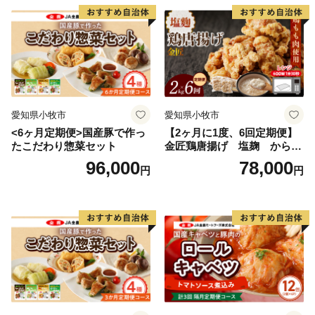
愛知県小牧市
愛知県小牧市
<6ヶ月定期便>国産豚で作っ
【2ヶ月に1度、6回定期便】
たこだわり惣菜セット
金匠鶏唐揚げ 塩麹 からあ
げ
96,000
78,000
円
円