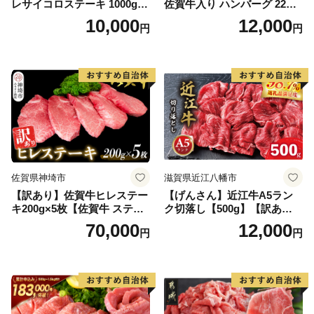
レサイコロステーキ 1000g
佐賀牛入り ハンバーグ 22個
【B-1098-AS】
2.6kg(120g×22個)【佐賀牛
10,000
12,000
円
円
黒毛和牛 ブランド牛 九州 ハ
ンバーグ 牛肉 豚肉 国産 お弁
当 おかず 惣菜 おすすめ 人
気】(H083106)
佐賀県神埼市
滋賀県近江八幡市
【訳あり】佐賀牛ヒレステー
【げんさん】近江牛A5ラン
キ200g×5枚【佐賀牛 ステー
ク切落し【500g】【訳あり】
キ ブランド肉 ヒレ肉 フィレ
【DG12W】
70,000
12,000
円
円
肉 ジューシー ヘルシー】(H0
65175)