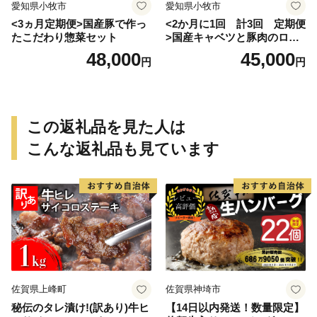
愛知県小牧市
愛知県小牧市
<3ヵ月定期便>国産豚で作っ
<2か月に1回 計3回 定期便
たこだわり惣菜セット
>国産キャベツと豚肉のロー
ルキャベツ（6P入り）
48,000
45,000
円
円
この返礼品を見た人は
こんな返礼品も見ています
佐賀県上峰町
佐賀県神埼市
秘伝のタレ漬け!(訳あり)牛ヒ
【14日以内発送！数量限定】