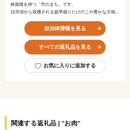
林面積を持つ「竹のまち」です。
10月頃から収穫される超早掘りたけのこや豊かな大地で
育まれたお米やお茶、果物、野菜、お肉などの農畜産物
が豊富にある町です。
自治体情報を見る
また、町内には宮之城温泉、紫尾温泉という２つの温泉
地があり、20か所以上の温泉施設では、さまざまな泉質
すべての返礼品を見る
が楽しめます。さつま町は、古くから町民だけでなく観
光客にも愛されている、心も体も癒される温泉地となっ
ています。
お気に入りに追加する
さつま町が誇る魅力的なお礼の品をぜひ一度お試しいた
だき、さつま町の魅力をぜひ感じてみてください。
関連する返礼品 | "お肉"