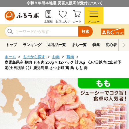
令和８年熊本地震 災害支援寄付受付について
上限額
お気に入り
カート
メニュー
検索
トップ
ランキング
返礼品一覧
まち一覧
特集
初心者ガイド
ホーム
ものから探す
お肉
鶏肉
鹿児島県産 鶏肉 もも肉 250g × 12パック 計3kg 《3-7日以内に出荷予
定(土日祝除く)》鹿児島県 さつま町 鶏 鳥 もも 肉