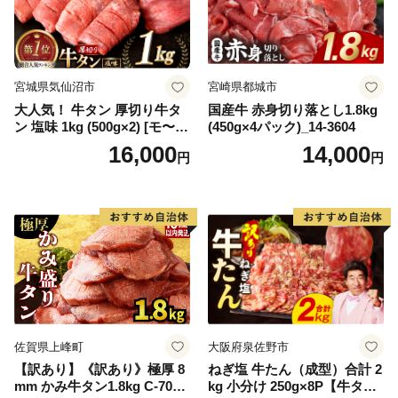
宮城県気仙沼市
宮崎県都城市
大人気！ 牛タン 厚切り牛タ
国産牛 赤身切り落とし1.8kg
ン 塩味 1kg (500g×2) [モ〜ラ
(450g×4パック)_14-3604
ンド 宮城県 気仙沼市 205646
16,000
14,000
円
円
60] 肉 牛肉 精肉 牛たん 牛タ
ン塩 牛たん塩 冷凍 焼肉 BB
Q アウトドア バーベキュー
厚切り タン
佐賀県上峰町
大阪府泉佐野市
【訳あり】《訳あり》極厚 8
ねぎ塩 牛たん（成型）合計 2
mm かみ牛タン1.8kg C-709-
kg 小分け 250g×8P【牛タン