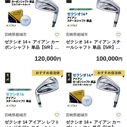
製 MADE IN JAPAN 国産 ゴ
製 MADE IN JAPAN 国産 ゴ
ルフクラブ
ルフクラブ
宮崎県都城市
宮崎県都城市
ゼクシオ 14＋ アイアン カー
ゼクシオ 14＋ アイアン スチ
ボンシャフト 単品【5/R】
ールシャフト 単品【5/R】
《2025年モデル》ゴルフボー
《2025年モデル》_GK-C702-
120,000
100,000
ルセット_GV-C702-5R _(都
5R _(都城市)ダンロップ ゼク
円
円
城市)ダンロップ ゼクシオ 14
シオ 14シリーズ 2025年モデ
シリーズ 2025年モデル アイ
ル アイアン N.S.PRO 950GH
アン SPEEDER NX カーボン
neo スチールシャフト ゴルフ
シャフト ゴルフ用品 スポー
用品 スポーツ用品 日本製 M
ツ用品 日本製 MADE IN JAP
ADE IN JAPAN 国産 ゴルフ
AN 国産 ゴルフクラブ
クラブ
宮崎県都城市
宮崎県都城市
ゼクシオ 14 アイアン レフト
ゼクシオ 14＋ アイアン カー