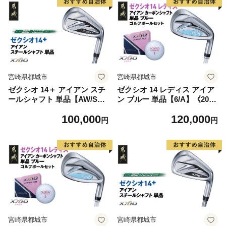
イアン MP1400 カーボンシャ
P1400L カーボンシャフト レ
フト ゴルフ用品 スポーツ用
ディス ゴルフ用品 スポーツ
品 日本製 MADE IN JAPAN
用品 日本製 MADE IN JAPA
国産 ゴルフクラブ
N 国産 ゴルフクラブ
宮崎県都城市
宮崎県都城市
ゼクシオ 14＋ アイアン スチ
ゼクシオ 14 レディス アイア
ールシャフト 単品【AW/S】
ン ブルー 単品【6/A】《2025
《2025年モデル》_GK-C702-
年モデル》ゴルフボールセッ
100,000
120,000
AWS _(都城市)ダンロップ ゼ
ト_GV-C703-6A _(都城市)ダ
円
円
クシオ 14シリーズ 2025年モ
ンロップ ゼクシオ 14シリー
デル アイアン N.S.PRO 950
ズ 2025年モデル アイアン M
GH neo スチールシャフト ゴ
P1400L カーボンシャフト レ
ルフ用品 スポーツ用品 日本
ディス ゴルフ用品 スポーツ
製 MADE IN JAPAN 国産 ゴ
用品 日本製 MADE IN JAPA
ルフクラブ
N 国産 ゴルフクラブ
宮崎県都城市
宮崎県都城市