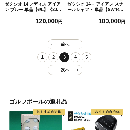
ゼクシオ 14 レディス アイア
ゼクシオ 14＋ アイアン スチ
ン ブルー 単品【6/L】《2025
ールシャフト 単品【SW/R】
年モデル》ゴルフボールセッ
《2025年モデル》_GK-C702-
120,000
100,000
ト_GV-C703-6L _(都城市)ダ
SWR _(都城市)ダンロップ ゼ
円
円
ンロップ ゼクシオ 14シリー
クシオ 14シリーズ 2025年モ
ズ 2025年モデル アイアン M
デル アイアン N.S.PRO 950
P1400L カーボンシャフト レ
GH neo スチールシャフト ゴ
ディス ゴルフ用品 スポーツ
ルフ用品 スポーツ用品 日本
前へ
用品 日本製 MADE IN JAPA
製 MADE IN JAPAN 国産 ゴ
N 国産 ゴルフクラブ
ルフクラブ
1
2
3
4
5
次へ
ゴルフボールの返礼品