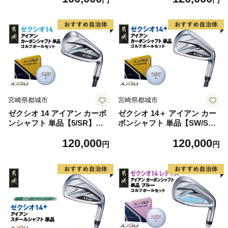
オ 14シリーズ 2025年モデル
(都城市)ダンロップ ゼクシオ
アイアン N.S.PRO 950GH ne
14シリーズ 2025年モデル ア
o スチールシャフト ゴルフ用
イアン SPEEDER NX カーボ
品 スポーツ用品 日本製 MAD
ンシャフト ゴルフ用品 スポ
E IN JAPAN 国産 ゴルフクラ
ーツ用品 日本製 MADE IN J
ブ
APAN 国産 ゴルフクラブ
宮崎県都城市
宮崎県都城市
ゼクシオ 14 アイアン カーボ
ゼクシオ 14＋ アイアン カー
ンシャフト 単品【5/SR】《2
ボンシャフト 単品【SW/S】
025年モデル》ゴルフボール
《2025年モデル》ゴルフボー
120,000
120,000
セット_GV-C701-5SR _(都城
ルセット_GV-C702-SWS _
円
円
市)ダンロップ ゼクシオ 14シ
(都城市)ダンロップ ゼクシオ
リーズ 2025年モデル アイア
14シリーズ 2025年モデル ア
ン MP1400 カーボンシャフト
イアン SPEEDER NX カーボ
ゴルフ用品 スポーツ用品 日
ンシャフト ゴルフ用品 スポ
本製 MADE IN JAPAN 国産
ーツ用品 日本製 MADE IN J
ゴルフクラブ
APAN 国産 ゴルフクラブ