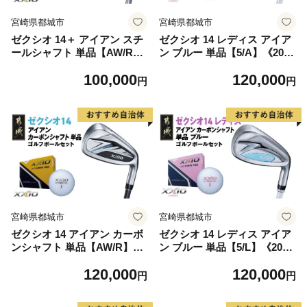
宮崎県都城市
宮崎県都城市
ゼクシオ 14＋ アイアン スチ
ゼクシオ 14 レディス アイア
ールシャフト 単品【AW/R】
ン ブルー 単品【5/A】《2025
《2025年モデル》_GK-C702-
年モデル》ゴルフボールセッ
100,000
120,000
AWR _(都城市)ダンロップ ゼ
ト_GV-C703-5A _(都城市)ダ
円
円
クシオ 14シリーズ 2025年モ
ンロップ ゼクシオ 14シリー
デル アイアン N.S.PRO 950
ズ 2025年モデル アイアン M
GH neo スチールシャフト ゴ
P1400L カーボンシャフト レ
ルフ用品 スポーツ用品 日本
ディス ゴルフ用品 スポーツ
製 MADE IN JAPAN 国産 ゴ
用品 日本製 MADE IN JAPA
ルフクラブ
N 国産 ゴルフクラブ
宮崎県都城市
宮崎県都城市
ゼクシオ 14 アイアン カーボ
ゼクシオ 14 レディス アイア
ンシャフト 単品【AW/R】
ン ブルー 単品【5/L】《2025
《2025年モデル》ゴルフボー
年モデル》ゴルフボールセッ
120,000
120,000
ルセット_GV-C701-AWR _
ト_GV-C703-5L _(都城市)ダ
円
円
(都城市)ダンロップ ゼクシオ
ンロップ ゼクシオ 14シリー
14シリーズ 2025年モデル ア
ズ 2025年モデル アイアン M