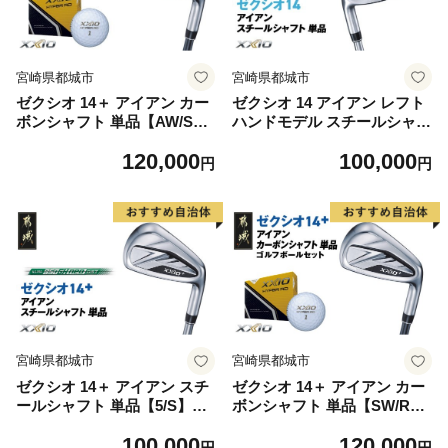
宮崎県都城市
宮崎県都城市
ゼクシオ 14＋ アイアン カー
ゼクシオ 14 アイアン レフト
ボンシャフト 単品【AW/S】
ハンドモデル スチールシャフ
《2025年モデル》ゴルフボー
ト 単品【AW/R】《2025年モ
120,000
100,000
ルセット_GV-C702-AWS _
デル》_GK-C705-AWR _(都
円
円
(都城市)ダンロップ ゼクシオ
城市)ダンロップ ゼクシオ 14
14シリーズ 2025年モデル ア
シリーズ 2025年モデル アイ
イアン SPEEDER NX カーボ
アン N.S.PRO 850GH neo ス
ンシャフト ゴルフ用品 スポ
チールシャフト レフトハンド
ーツ用品 日本製 MADE IN J
ゴルフ用品 スポーツ用品 日
APAN 国産 ゴルフクラブ
本製 MADE IN JAPAN 国産
ゴルフクラブ
宮崎県都城市
宮崎県都城市
ゼクシオ 14＋ アイアン スチ
ゼクシオ 14＋ アイアン カー
ールシャフト 単品【5/S】《2
ボンシャフト 単品【SW/R】
025年モデル》_GK-C702-5S
《2025年モデル》ゴルフボー
100,000
120,000
_(都城市)ダンロップ ゼクシ
ルセット_GV-C702-SWR _
円
円