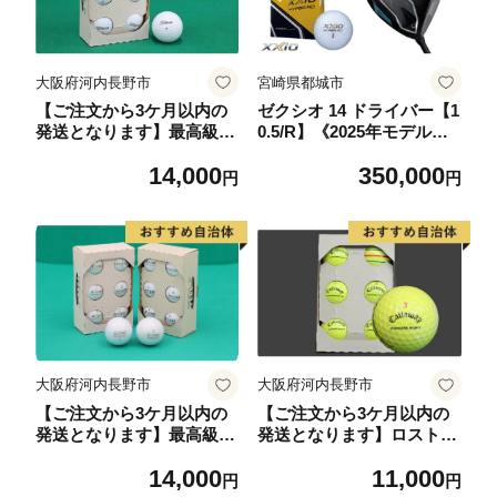
大阪府河内長野市
宮崎県都城市
【ご注文から3ケ月以内の
ゼクシオ 14 ドライバー【1
発送となります】最高級・
0.5/R】《2025年モデル》
高品質ロストボール 6個×
ゴルフボールセット_GZ-C
14,000
350,000
2 【タイトリスト PRO
701-105R _(都城市)ダンロ
円
円
V1 X 白】他ブランドあり
ップ ゼクシオ 14シリーズ
最高級・高品質ロストボー
2025年モデル ドライバー
ル 6個×2 ゴルフ ロストボ
MP1400 カーボンシャフト
ールセット ｜練習用 ゴル
ゴルフ用品 スポーツ用品
フボール ブランド 12球 中
日本製 MADE IN JAPAN
古球 初心者向け
国産 ゴルフクラブ
大阪府河内長野市
大阪府河内長野市
【ご注文から3ケ月以内の
【ご注文から3ケ月以内の
発送となります】最高級・
発送となります】ロストボ
高品質ロストボール 6個×
ール 6個×2 【キャロウ
14,000
11,000
２ 【XXIO PREMIUM
ェイ クロムソフト・X カラ
円
円