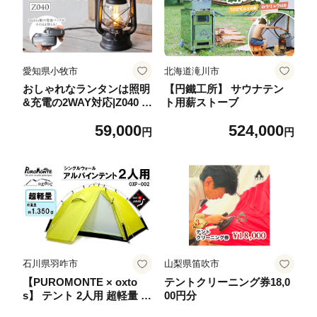
愛知県小牧市
北海道滝川市
おしゃれなランタンは照明
【円鐵工所】 サウナテン
&充電の2WAY対応|Z040 ラ
ト用薪ストーブ
ンタン おしゃれ 照明 充電
59,000
524,000
2WAY対応 Z040 ランプ ラ
円
円
イト テント インテリア 雑
貨 アウトドア キャンプ ガ
ーデン LED 屋外 ポータブ
ル 鉄製 防災 非常用 吊り下
げ式 マキタバッテリー対
応 でんらい 愛知県 小牧市
送料無料
石川県羽咋市
山梨県笛吹市
【PUROMONTE × oxto
テントクリーニング券18,0
s】 テント 2人用 超軽量 キ
00円分
ャンプ アウトドア アルパ