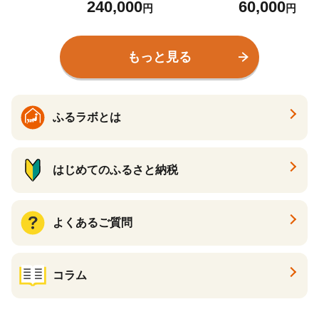
240,000
60,000
インテント 前室付き 約 1.3
円
円
5kg パッキング しやすい
オクトス キャンプ用品 ア
ウトドア用品 アウトドア
もっと見る
ギア ドーム型 レジャー 黄
色 夏休み 外遊び プロモン
テ オクトス 石川 能登 羽咋
【災害 復興 支援 復興支
援】
ふるラボとは
はじめてのふるさと納税
よくあるご質問
コラム