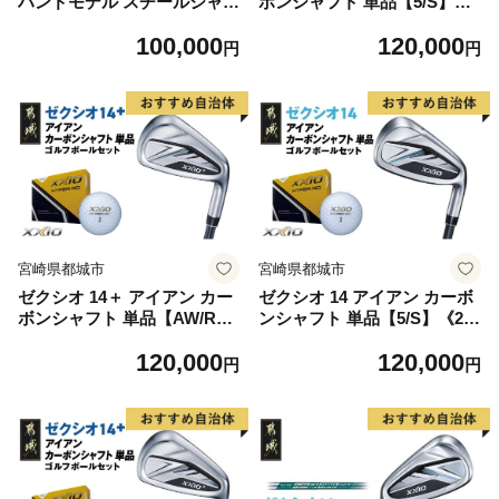
ハンドモデル スチールシャフ
ボンシャフト 単品【5/S】《2
ト 単品【5/S】《2025年モデ
025年モデル》ゴルフボール
100,000
120,000
ル》_GK-C705-5S _(都城市)
セット_GV-C702-5S _(都城
円
円
ダンロップ ゼクシオ 14シリ
市)ダンロップ ゼクシオ 14シ
ーズ 2025年モデル アイアン
リーズ 2025年モデル アイア
N.S.PRO 850GH neo スチー
ン SPEEDER NX カーボンシ
ルシャフト レフトハンド ゴ
ャフト ゴルフ用品 スポーツ
ルフ用品 スポーツ用品 日本
用品 日本製 MADE IN JAPA
製 MADE IN JAPAN 国産 ゴ
N 国産 ゴルフクラブ
ルフクラブ
宮崎県都城市
宮崎県都城市
ゼクシオ 14＋ アイアン カー
ゼクシオ 14 アイアン カーボ
ボンシャフト 単品【AW/R】
ンシャフト 単品【5/S】《20
《2025年モデル》ゴルフボー
25年モデル》ゴルフボールセ
120,000
120,000
ルセット_GV-C702-AWR _
ット_GV-C701-5S _(都城市)
円
円
(都城市)ダンロップ ゼクシオ
ダンロップ ゼクシオ 14シリ
14シリーズ 2025年モデル ア
ーズ 2025年モデル アイアン
イアン SPEEDER NX カーボ
MP1400 カーボンシャフト ゴ
ンシャフト ゴルフ用品 スポ
ルフ用品 スポーツ用品 日本
ーツ用品 日本製 MADE IN J
製 MADE IN JAPAN 国産 ゴ
APAN 国産 ゴルフクラブ
ルフクラブ