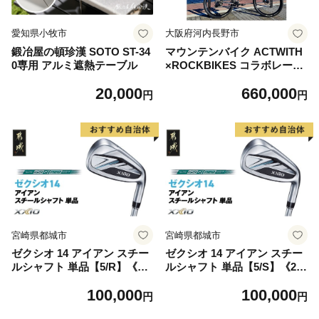
愛知県小牧市
大阪府河内長野市
鍛冶屋の頓珍漢 SOTO ST-34
マウンテンバイク ACTWITH
0専用 アルミ遮熱テーブル
×ROCKBIKES コラボレーシ
ョン M (420mm):適応身長16
20,000
660,000
5cm～185cm オリジナル 完
円
円
成車
宮崎県都城市
宮崎県都城市
ゼクシオ 14 アイアン スチー
ゼクシオ 14 アイアン スチー
ルシャフト 単品【5/R】《20
ルシャフト 単品【5/S】《20
25年モデル》_GK-C701-5R _
25年モデル》_GK-C701-5S _
100,000
100,000
(都城市)ダンロップ ゼクシオ
(都城市)ダンロップ ゼクシオ
円
円
14シリーズ 2025年モデル ア
14シリーズ 2025年モデル ア