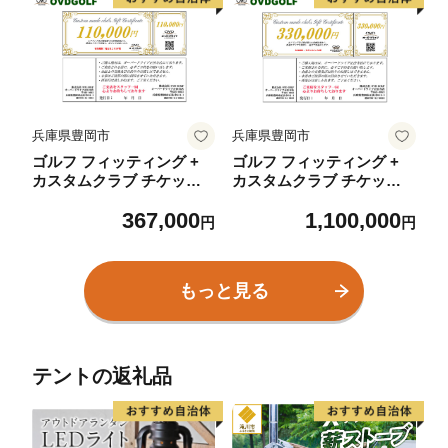
MP1400 カーボンシャフト
ター オーダーメイド OVD
ゴルフ用品 スポーツ用品
GOLF
日本製 MADE IN JAPAN
国産 ゴルフクラブ
兵庫県豊岡市
兵庫県豊岡市
ゴルフ フィッティング +
ゴルフ フィッティング +
カスタムクラブ チケット 1
カスタムクラブ チケット 3
10,000円分 / クーポン券 ゴ
30,000円分 / クーポン券 ゴ
367,000
1,100,000
ルフクラブ 制作 取扱いブ
ルフクラブ 制作 取扱いブ
円
円
ランド多数 EPON RODDI
ランド多数 EPON RODDI
O MAKINO クラブフィッ
O MAKINO クラブフィッ
ター オーダーメイド OVD
ター オーダーメイド OVD
もっと見る
GOLF
GOLF
テントの返礼品