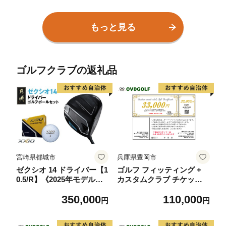
シリーズ】他ブランドあり
ー シリーズ】(色・柄指定
最高級・高品質ロストボー
不可)他メーカーあり ゴル
ル 6個×2 ゴルフ ロストボ
フ ゴルフボール ボール洗
もっと見る
ールセット ｜練習用 ゴル
浄選別済み 練習用カラー
フボール ブランド 12球 中
ボール カラフル 送料無料
古球 初心者向け
ゴルフクラブの返礼品
宮崎県都城市
兵庫県豊岡市
ゼクシオ 14 ドライバー【1
ゴルフ フィッティング +
0.5/R】《2025年モデル》
カスタムクラブ チケット 3
ゴルフボールセット_GZ-C
3,000円分 / クーポン券 ゴ
350,000
110,000
701-105R _(都城市)ダンロ
ルフクラブ 制作 取扱いブ
円
円
ップ ゼクシオ 14シリーズ
ランド多数 EPON RODDI
2025年モデル ドライバー
O MAKINO クラブフィッ