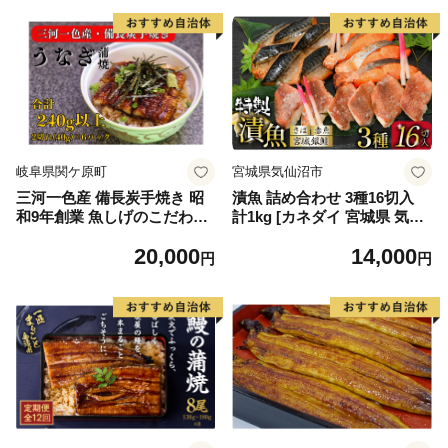
岐阜県関ケ原町
宮城県気仙沼市
三河一色産 備長炭手焼き 昭
漬魚 詰め合わせ 3種16切入
和9年創業 魚しげのこだわり
計1kg [カネダイ 宮城県 気仙
のうなぎ 蒲焼 2切れ×6パック
沼市 20565743] ★宮城県産銀
20,000
14,000
鮭使用★ 魚 魚介類 銀鮭 赤魚
円
円
さば 冷凍 セット 個包装 おか
ず 焼き魚 漬け魚 切り身 切身
保存食 長期保存 食べ比べ 簡
単