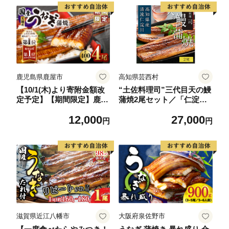
鹿児島県鹿屋市
高知県芸西村
【10/1(木)より寄附金額改
“土佐料理司”三代目天の鰻
定予定】【期間限定】鹿児
蒲焼2尾セット／「仁淀
島県大隅産うなぎ蒲焼4尾
川」水系の地下水使用 完
12,000
27,000
（400g） KN007-023
全無投薬養殖 国産・高知
円
円
県産〈高知市共通返礼品〉
うなぎ 真空パック （ウナ
ギう・たれセット）
滋賀県近江八幡市
大阪府泉佐野市