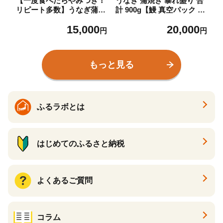
【一度食べたらやみつき！
うなぎ 蒲焼き 暴れ盛り 合
リピート多数】うなぎ蒲焼
計 900g【鰻 真空パック 簡
１尾【D008W】
単調理 訳あり サイズ不揃
15,000
20,000
い 人気 惣菜 うな重 うな丼
円
円
ひつまぶし にも】
もっと見る
ふるラボとは
はじめてのふるさと納税
よくあるご質問
コラム