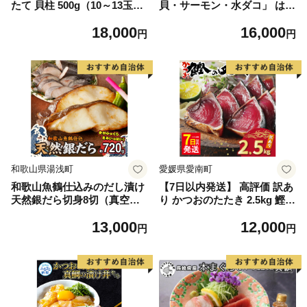
たて 貝柱 500g（10～13玉前
貝・サーモン・水ダコ」 はり
後）Lサイズ【KO0000003】
たや ※北海道・沖縄・離島へ
18,000
16,000
の配送不可◇
円
円
和歌山県湯浅町
愛媛県愛南町
和歌山魚鶴仕込みのだし漬け
【7日以内発送】 高評価 訳あ
天然銀だら切身8切（真空パ
り かつおのたたき 2.5kg 鰹の
ック入） 約720g 小分け 独自
たたき カツオのたたき カツ
13,000
12,000
製法 良質な脂 ふっくら 柔ら
オのタタキ かつおのたたき
円
円
かい 身質 甘み 旨味 白身魚の
鰹のタタキ 鰹のたたきカツオ
トロ 梅酒 北海道南産 真こん
たたき 鰹たたき ふるさと ふ
ぶ だし漬け 煮付け ムニエル
るさと納税 訳あり 訳アリ わ
味噌漬け 鍋物 冷凍 湯浅町 送
けあり ワケアリ かつお カツ
料無料_G7334
オ 鰹 かつおたたき 鰹タタキ
カツオたたき かつおタタキ