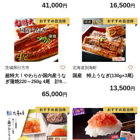
41,000
16,500
鰻 ひつまぶし うな丼 うな重
円
円
お歳暮 ギフト 冷凍 養殖 ふる
さと納税うなぎ 高知県 須崎
市 秘伝タレ付き 真空パック
惣菜 人気 ランキング おすす
め ME0072
茨城県行方市
北海道別海町
超特大！やわらか国内産うな
国産 特上うなぎ(130g×3尾)
ぎ蒲焼220～250g 4尾 計880
13,500
g以上|うなぎ 鰻 蒲焼 特大 茨
円
65,000
城県 行方市(AD-93-1)
円