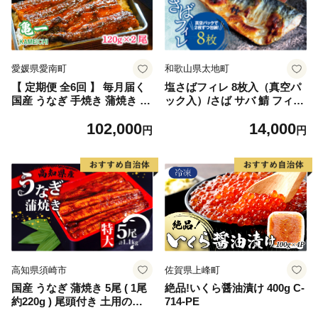
愛媛県愛南町
和歌山県太地町
【 定期便 全6回 】 毎月届く
塩さばフィレ 8枚入（真空パ
国産 うなぎ 手焼き 蒲焼き 2
ック入）/さば サバ 鯖 フィレ
本 ( 合計12尾 / 1本 約120g )
切り身 切身 魚 海鮮 焼き魚
102,000
14,000
鰻 蒲焼 秘伝の タレ 山椒 付
おかず【uot404B】
円
円
き セット うな重 ひつまぶし
うな丼 鰻丼 う巻き ギフト 贈
答 贈り物 土用の丑の日 冷凍
老舗 お食事処 亀一 愛媛県 愛
南町 102000円 高級 海鮮
高知県須崎市
佐賀県上峰町
国産 うなぎ 蒲焼き 5尾 ( 1尾
絶品!いくら醤油漬け 400g C-
約220g ) 尾頭付き 土用の丑
714-PE
の日 高知県産 蒲焼 特大 特上