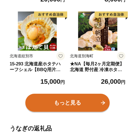
ング 大人気 人気 おすすめ
訳あり ）
北海道紋別市
北海道別海町
15-293 北海道産ホタテハ
★NA【毎月2ヶ月定期便】
ーフシェル【BBQ用片殻
北海道 野付産 冷凍ホタテ
付きほたて】
貝柱旨粒（3Sサイズ）ホタ
15,000
26,000
テ500ｇ
円
円
もっと見る
うなぎの返礼品