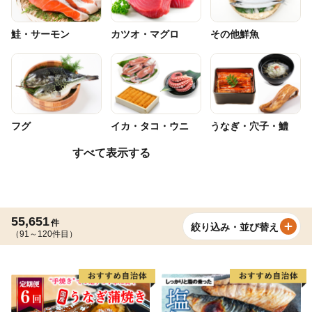
鮭・サーモン
カツオ・マグロ
その他鮮魚
フグ
イカ・タコ・ウニ
うなぎ・穴子・鱧
すべて表示する
55,651
件
絞り込み・並び替え
（91～120件目）