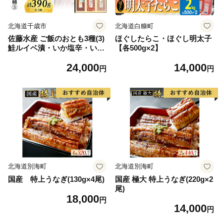
北海道千歳市
北海道白糠町
佐藤水産 ご飯のおとも3種(3)
ほぐしたらこ・ほぐし明太子
鮭ルイベ漬・いか塩辛・いく
【各500g×2】
ら醤油漬
24,000
14,000
円
円
北海道別海町
北海道別海町
国産 特上うなぎ(130g×4尾)
国産 極大 特上うなぎ(220g×2
尾)
18,000
円
14,000
円