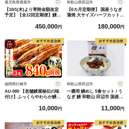
鹿児島県鹿屋市
和歌山県田辺市
【10/1(木)より寄附金額改定
【6カ月定期便】 国産うなぎ
予定】【全12回定期便】鰻の
蒲焼 大サイズハーフカット
蒲焼 8尾（130g～180g×8）
（頭尾なしで1袋70g以上）5
450,000
180,000
KN026-T10
袋セット×6回 / 国産うなぎ 国
円
円
産鰻 うなぎ 鰻 定期便 鰻丼
うな丼 土用の丑の日 田辺市
国産 【ots036-tk】
福岡県行橋市
和歌山県田辺市
AU-080 【老舗鰻屋秘伝の味
一膳用 鰻めし 5食セット / う
付け】ふっくらやわらか鰻の
なぎ 鰻 和歌山 田辺市 国産
蒲焼3尾（280g前後×3尾）
国産鰻 鰻丼 うな丼 簡単 お手
10,000
11,000
軽 かんたん 土用の丑の日 冷
円
円
凍 一善【ots039】