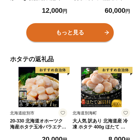
ラ ikura 高級 チャム 醤油
(7種)黄金イクラやヤマメな
12,000
60,000
仕立て 鮭卵 鮭いくら 冷凍
どを詰め合せ！【B-0208-s
円
円
高品質 海鮮丼 先行予約】
k】【有限会社しゃくなげ
の森】
もっと見る
ホタテの返礼品
北海道紋別市
北海道別海町
20-330 北海道オホーツク
大人気 訳あり 北海道産 冷
海産ホタテ玉冷バラエティ
凍 ホタテ 400g ほたて ホ
サイズ(1kg)｜ 訳あり サイ
タテ 帆立 貝柱 海鮮 魚介類
20,000
8,000
ズ不揃い
刺身 大粒 天然 海鮮 ランキ
円
円