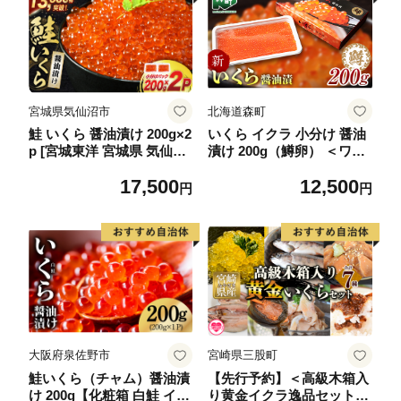
宮城県気仙沼市
北海道森町
鮭 いくら 醤油漬け 200g×2
いくら イクラ 小分け 醤油
p [宮城東洋 宮城県 気仙沼
漬け 200g（鱒卵） ＜ワイ
市 20563341] 魚介 イクラ
エスフーズ＞ 鱒卵 森町 し
17,500
12,500
さけ サケ 鮭 冷凍 小分け
ょうゆ漬け 海産物 加工品
円
円
醤油 鮭卵 鮭いくら
丼 軍艦 手巻き 寿司 ふるさ
と納税 北海道 mr1-1263
大阪府泉佐野市
宮崎県三股町
鮭いくら（チャム）醤油漬
【先行予約】＜高級木箱入
け 200g【化粧箱 白鮭 イク
り黄金イクラ逸品セット＞