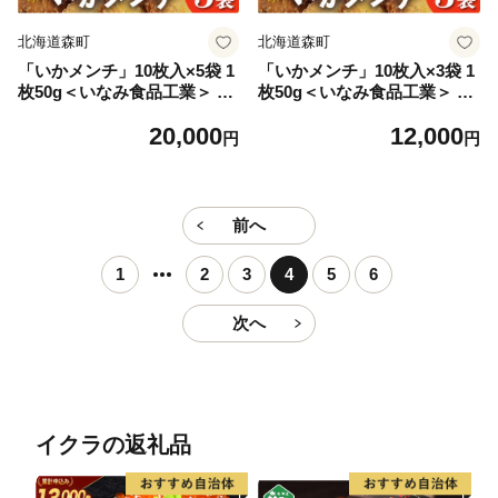
北海道森町
北海道森町
「いかメンチ」10枚入×5袋 1
「いかメンチ」10枚入×3袋 1
枚50g＜いなみ食品工業＞ mr
枚50g＜いなみ食品工業＞ mr
1-0237
1-0238
20,000
12,000
円
円
前へ
1
2
3
4
5
6
次へ
イクラの返礼品