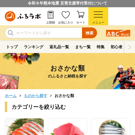
令和８年熊本地震 災害支援寄付受付について
上限額
お気に入り
カート
メニュー
検索
トップ
ランキング
返礼品一覧
まち一覧
特集
初心者ガイド
おさかな類
のふるさと納税を探す
ホーム
ものから探す
おさかな類
カテゴリーを絞り込む