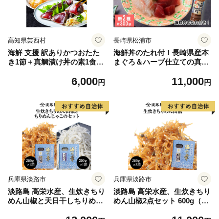
サイズ 不揃い 規格外 傷 小分
け 真空 パック 新鮮 鮮魚 天
然 鰹 四国一 水揚げ タタキ
肉 厚 冷凍 大容量 人気 ハマ
高知県芸西村
長崎県松浦市
スイ 愛南町 愛媛県 愛南町 愛
海鮮 支援 訳ありかつおたた
海鮮丼のたれ付！長崎県産本
媛県
き1節＋真鯛漬け丼の素1食
まぐろ＆ハーブ仕立ての真
冷凍 保存食 小分け 惣菜 そう
鯛 柵セット2種300g【B1-1
6,000
11,000
ざい パック 漬け 本場 高知
73】
円
円
海鮮丼 パパッと 簡単 一人暮
らし 人気 6000円 〈高知市共
通返礼品〉
兵庫県淡路市
兵庫県淡路市
淡路島 高栄水産、生炊きちり
淡路島 高栄水産、生炊きちり
めん山椒と天日干しちりめん
めん山椒2点セット 600g（30
じゃこのセット 300g×2箱
0g×2箱）