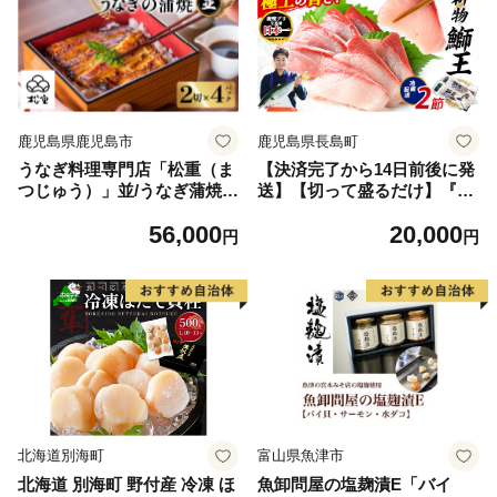
鹿児島県鹿児島市
鹿児島県長島町
うなぎ料理専門店「松重（ま
【決済完了から14日前後に発
つじゅう）」並/うなぎ蒲焼2
送】【切って盛るだけ】『旅
切（1尾）×4パック K019-0
サラダ』で紹介ぶりの王様 新
56,000
20,000
04_02
物 「 鰤王 」ロイン (約700
円
円
g・2節) 半身 産地直送 新鮮
旨味が抜群の 長島町 特産品
ブランド ぶり 鰤 ブリ 切り身
ぶりかま フィレ 真空 冷蔵 刺
身 ぶりしゃぶ しゃぶしゃぶ
魚 魚介 人気 ランキング 【株
式会社JFA】jfa-7128R8
北海道別海町
富山県魚津市
北海道 別海町 野付産 冷凍 ほ
魚卸問屋の塩麹漬E「バイ