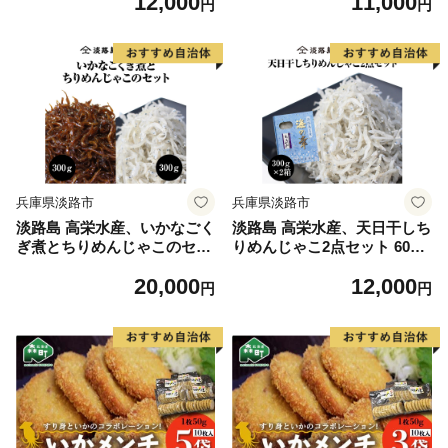
12,000
11,000
円
円
兵庫県淡路市
兵庫県淡路市
淡路島 高栄水産、いかなごく
淡路島 高栄水産、天日干しち
ぎ煮とちりめんじゃこのセッ
りめんじゃこ2点セット 600g
ト 600g（300g×2箱）
（300g×2箱）
20,000
12,000
円
円