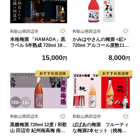
和歌山県田辺市
和歌山県田辺市
本格梅酒 「HAMADA」黒
かみはやさんの梅酒 <紅>
ラベル 5年熟成 720ml 18
720ml アルコール度数11％
度/ 田辺市 梅干し 梅干 梅
/ 梅 うめ 梅酒 酒 紀州南高
15,000
8,000
うめ 梅酒 酒 紀州産 完熟梅
梅 南高梅 和歌山 紀州産 完
円
円
南高梅 本格梅酒【isg02
熟梅 本格梅酒 ギフト プレ
2】
ゼント お土産 手土産 贈答
お歳暮 リキュール【okh02
2】
和歌山県田辺市
和歌山県田辺市
黒糖梅酒 720ml 12度 / 和歌
ばばあの梅酒 フルーティ
山 田辺市 紀州南高梅 南高
な梅酒2本セット（桃梅酒
梅 梅 梅酒 ロック ソーダ割
12度・林檎梅酒 12度） 各7