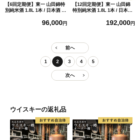
【6回定期便】東一 山田錦特
【12回定期便】東一 山田錦
別純米酒 1.8L 1本 / 日本酒 酒
特別純米酒 1.8L 1本 / 日本酒
お酒 地酒 酒蔵 【嬉野酒店】
酒 お酒 地酒 酒蔵 【嬉野酒
96,000
192,000
[NBQ114]
店】 [NBQ115]
円
円
前へ
1
2
3
4
5
次へ
ウイスキーの返礼品