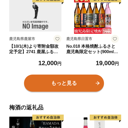
沖縄 久米島
鹿児島県鹿屋市
鹿児島県日置市
【10/1(木)より寄附金額改
No.018 本格焼酎ふるさと
定予定】2741 鹿屋ふるさ
鹿児島限定セット(900ml×6
と焼酎小鹿＆豚味噌セッ
本) 酒 焼酎 さつま芋 米麹
12,000
19,000
ト KN013-014
アルコール 常温 常温保存
円
円
飲み比べ セット 頒布会 選
べる【小正醸造】
もっと見る
梅酒の返礼品