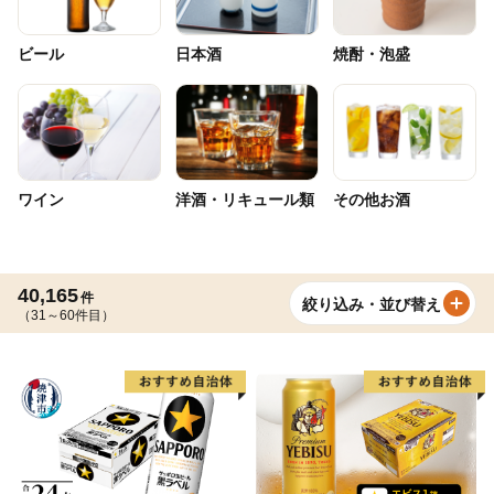
ビール
日本酒
焼酎・泡盛
ワイン
洋酒・リキュール類
その他お酒
40,165
件
絞り込み・並び替え
（31～60件目）