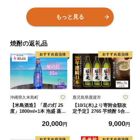
本分）EXシェリー・中標
津町産モルト100%【54001
01】
もっと見る
焼酎の返礼品
沖縄県久米島町
鹿児島県鹿屋市
【米島酒造】「星の灯 25
【10/1(木)より寄附金額改
度」1800ml×1本 泡盛 蒸留
定予定】2765 芋焼酎 5合瓶
酒 焼酎 アルコール 酒 酵母
3本『日々是（芋）』温泉
20,000
9,000
発酵 米 黒麹 米麹 もろみ
水仕立ての焼酎 KN021-0
円
円
熟成 蒸留 ブレンド 大賞受
01-01
賞 酒造り 小規模生産 希少