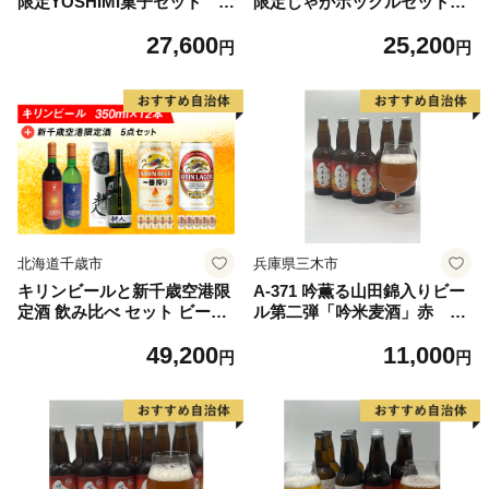
限定YOSHIMI菓子セット ビ
限定じゃがポックルセット
ール キリン お菓子 スナ
キリン ビール お菓子 ス
27,600
25,200
ック 食べ比べ
ナック 食べ比べ
円
円
北海道千歳市
兵庫県三木市
キリンビールと新千歳空港限
A-371 吟薫る山田錦入りビー
定酒 飲み比べ セット ビール
ル第二弾「吟米麦酒」赤 5
350ml 地酒 ワイン 赤 白 お酒
本セット
49,200
11,000
清酒
円
円