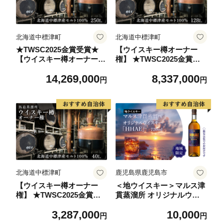
北海道中標津町
北海道中標津町
★TWSC2025金賞受賞★
【ウイスキー樽オーナー
【ウイスキー樽オーナー
権】 ★TWSC2025金賞受
権】 馬追蒸溜所プライベ
賞★馬追蒸溜所プライベー
14,269,000
8,337,000
ートカスク250L（700ml×
トカスク128L（700ml×約1
円
円
約430本分）EXシェリー・
89本分）EXシェリー・中
中標津町産モルト100%【5
標津町産モルト100%【540
400301】
0201】
北海道中標津町
鹿児島県鹿児島市
【ウイスキー樽オーナー
＜地ウイスキー＞マルス津
権】 ★TWSC2025金賞受
貫蒸溜所 オリジナルウイ
賞★馬追蒸溜所プライベー
スキー 「HHAE」720ml
3,287,000
10,000
トカスク40L（700ml×約56
K204-006_01
円
円