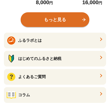
8,000
16,000
り ギフト 家飲み 酒 お酒
20ml / 和歌山 田辺市 紀州
円
円
水割り ギフト プレゼント
南高梅 南高梅 梅 梅酒 ロッ
富田の水 モンドセレクシ
ク ソーダ割り ギフト 家飲
ョン 黒糖 ばばあの梅酒【d
み 酒 お酒 水割り ギフト
もっと見る
nm002】
プレゼント 富田の水 モン
ドセレクション ばばあの
梅酒 モモ 桃 リンゴ りんご
【dnm023】
ふるラボとは
はじめてのふるさと納税
よくあるご質問
コラム