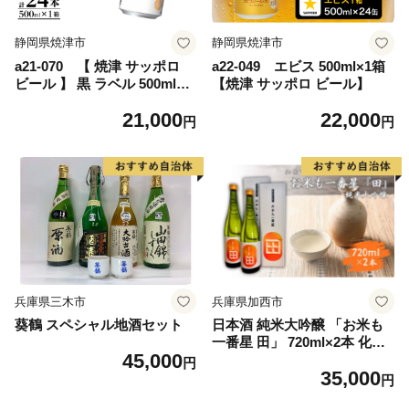
静岡県焼津市
静岡県焼津市
a21-070 【 焼津 サッポロ
a22-049 エビス 500ml×1箱
ビール 】 黒 ラベル 500ml×1
【焼津 サッポロ ビール】
箱
21,000
22,000
円
円
兵庫県三木市
兵庫県加西市
葵鶴 スペシャル地酒セット
日本酒 純米大吟醸 「お米も
一番星 田」 720ml×2本 化粧
45,000
箱入り 酒 お酒 清酒 山田錦
円
35,000
アルコール ギフト プレゼン
円
ト