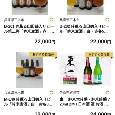
兵庫県三木市
兵庫県三木市
B-201 吟薫る山田錦入りビー
B-202 吟薫る山田錦入りビー
ル第二弾「吟米麦酒」赤 11
ル「吟米麦酒」白・赤各5本
本セット
セット（合計10本）
22,000
22,000
円
円
兵庫県三木市
佐賀県嬉野市
M-146 吟薫る山田錦入りビー
東一 純米大吟醸・純米吟醸 7
ル「吟米麦酒」白・赤各3本
20ml 2本 / 日本酒 酒 お酒 地
セット（合計6本）
酒 酒蔵 飲み比べ 【嬉野酒
13,000
24,000
店】 [NBQ020]
円
円