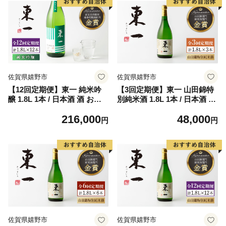
佐賀県嬉野市
佐賀県嬉野市
【12回定期便】東一 純米吟
【3回定期便】東一 山田錦特
醸 1.8L 1本 / 日本酒 酒 お酒
別純米酒 1.8L 1本 / 日本酒 酒
地酒 酒蔵 【嬉野酒店】 [NB
お酒 地酒 酒蔵 【嬉野酒店】
216,000
48,000
Q109]
[NBQ113]
円
円
佐賀県嬉野市
佐賀県嬉野市