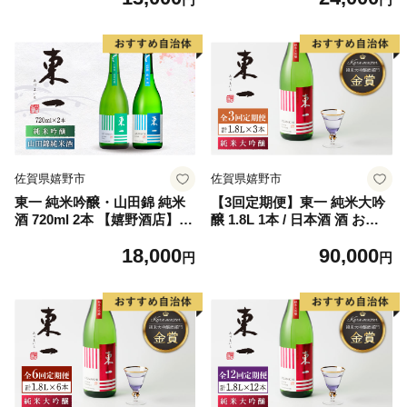
佐賀県嬉野市
佐賀県嬉野市
東一 純米吟醸・山田錦 純米
【3回定期便】東一 純米大吟
酒 720ml 2本 【嬉野酒店】
醸 1.8L 1本 / 日本酒 酒 お酒
[NBQ022]
地酒 酒蔵 【嬉野酒店】 [NB
18,000
90,000
Q101]
円
円