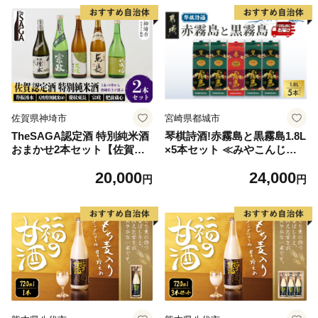
佐賀県神埼市
宮崎県都城市
TheSAGA認定酒 特別純米酒
琴棋詩酒!赤霧島と黒霧島1.8L
おまかせ2本セット【佐賀認
×5本セット ≪みやこんじょ
定酒 720ml 佐賀 佐賀ん酒 日
特急便≫_24-20-001-Q
20,000
24,000
本酒 冷酒 熱燗 飲み比べ 贈
円
円
答】(H072190)