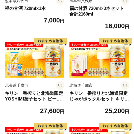
熊本県八代市
熊本県八代市
福の甘酒 720ml×1本
福の甘酒 720ml×3本セット
合計2160ml
7,000
円
16,000
円
北海道千歳市
北海道千歳市
キリン一番搾りと北海道限定
キリン一番搾りと北海道限定
YOSHIMI菓子セット ビール
じゃがポックルセット キリン
キリン お菓子 スナック 食べ
ビール お菓子 スナック 食べ
27,600
25,200
比べ
比べ
円
円