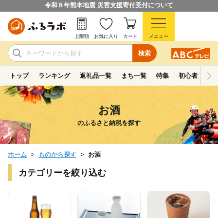
令和８年熊本地震 災害支援寄付受付について
上限額
お気に入り
カート
メニュー
検索
トップ
ランキング
返礼品一覧
まち一覧
特集
初心者ガイド
お酒
のふるさと納税を探す
ホーム
ものから探す
お酒
カテゴリーを絞り込む