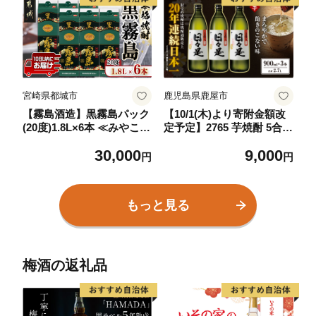
沖縄 久米島
宮崎県都城市
鹿児島県鹿屋市
【霧島酒造】黒霧島パック
【10/1(木)より寄附金額改
(20度)1.8L×6本 ≪みやこん
定予定】2765 芋焼酎 5合瓶
じょ特急便≫_AE-07-K01P
3本『日々是（芋）』温泉
30,000
9,000
-20-1800-6-Q
水仕立ての焼酎 KN021-0
円
円
01-01
もっと見る
梅酒の返礼品