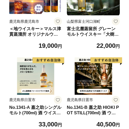
鹿児島県鹿児島市
山梨県富士河口湖町
＜地ウイスキー＞マルス津
富士北麓蒸留所 グレーン
貫蒸溜所 オリジナルウイ
モルトウイスキー「大樹
スキー 「HHAE」720ml×2
海」 700ml ＜日本酒の酒
19,000
22,000
本 K204-006_02
蔵が手掛けました＞【井出
円
円
醸造店】
鹿児島県日置市
鹿児島県日置市
No.1341-A 嘉之助シングル
No.1341-B 嘉之助 HIOKI P
モルト(700ml) 酒 ウイスキ
OT STILL(700ml) 酒 ウイ
ー ウィスキー 洋酒 アルコ
スキー ウィスキー ジャパ
33,000
40,500
ール ハイボール ギフト 鹿
ニーズウイスキー 洋酒 ア
円
円