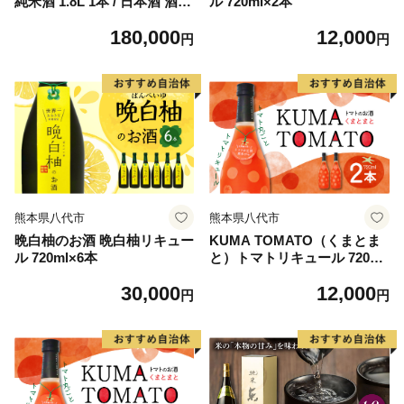
純米酒 1.8L 1本 / 日本酒 酒
ル 720ml×2本
お酒 地酒 酒蔵 【嬉野酒店】
180,000
12,000
[NBQ118]
円
円
熊本県八代市
熊本県八代市
晩白柚のお酒 晩白柚リキュー
KUMA TOMATO（くまとま
ル 720ml×6本
と）トマトリキュール 720ml
×2本
30,000
12,000
円
円