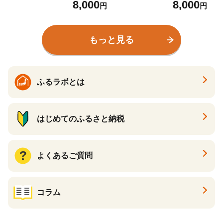
8,000
8,000
梅 南高梅 和歌山 紀州産 完
り ギフト 家飲み 酒 お酒
円
円
熟梅 本格梅酒 ギフト プレ
水割り ギフト プレゼント
ゼント お土産 手土産 贈答
富田の水 モンドセレクシ
お歳暮 リキュール【okh02
ョン 黒糖 ばばあの梅酒【d
もっと見る
2】
nm002】
ふるラボとは
はじめてのふるさと納税
よくあるご質問
コラム