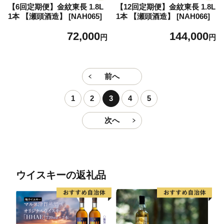
【6回定期便】金紋東長 1.8L
【12回定期便】金紋東長 1.8L
1本 【瀬頭酒造】 [NAH065]
1本 【瀬頭酒造】 [NAH066]
72,000
144,000
円
円
前へ
1
2
3
4
5
次へ
ウイスキーの返礼品