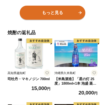
児島 セット 常温 KANOSU
ルコール ハイボール ロッ
KE 小正 【小正嘉之助蒸溜
ク 水割り 家飲み ギフト 国
所株式会社】
産 鹿児島 セット 常温 常温
もっと見る
保存 KANOSUKE 小正
【小正嘉之助蒸溜所株式会
社】
焼酎の返礼品
高知県越知町
沖縄県久米島町
司牡丹・マキノジン 700ml
【米島酒造】「星の灯 25
度」1800ml×1本 泡盛 蒸留
15,000
酒 焼酎 アルコール 酒 酵母
円
20,000
発酵 米 黒麹 米麹 もろみ
円
熟成 蒸留 ブレンド 大賞受
賞 酒造り 小規模生産 希少