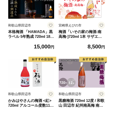
和歌山県田辺市
宮崎県えびの市
本格梅酒 「HAMADA」黒
梅酒「いその家の梅酒-南
ラベル 5年熟成 720ml 18
高梅-]720ml 1本 サザエさ
度/ 田辺市 梅干し 梅干 梅
ん お酒 瓶 アルコール度数
15,000
8,500
うめ 梅酒 酒 紀州産 完熟梅
12度 宮崎県産 九州産 えび
円
円
南高梅 本格梅酒【isg02
の市 明石酒造 アニメ 公認
2】
本格梅酒 送料無料
和歌山県田辺市
和歌山県田辺市
かみはやさんの梅酒 <紅>
黒糖梅酒 720ml 12度 / 和歌
720ml アルコール度数11％
山 田辺市 紀州南高梅 南高
/ 梅 うめ 梅酒 酒 紀州南高
梅 梅 梅酒 ロック ソーダ割