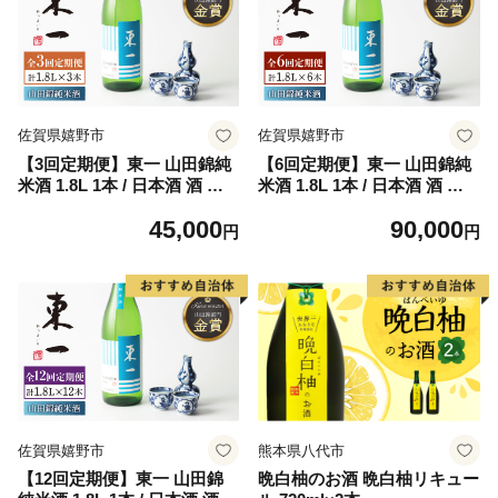
佐賀県嬉野市
佐賀県嬉野市
【3回定期便】東一 山田錦純
【6回定期便】東一 山田錦純
米酒 1.8L 1本 / 日本酒 酒 お
米酒 1.8L 1本 / 日本酒 酒 お
酒 地酒 酒蔵 【嬉野酒店】 [N
酒 地酒 酒蔵 【嬉野酒店】 [N
45,000
90,000
BQ116]
BQ117]
円
円
佐賀県嬉野市
熊本県八代市
【12回定期便】東一 山田錦
晩白柚のお酒 晩白柚リキュー