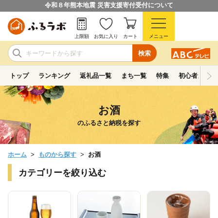
令和８年熊本地震 災害支援寄付受付について
上限額
お気に入り
カート
メニュー
検索
トップ
ランキング
返礼品一覧
まち一覧
特集
初心者ガイド
お酒
のふるさと納税を探す
ホーム
ものから探す
お酒
カテゴリーを絞り込む