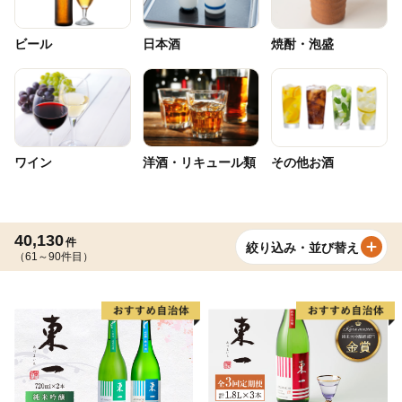
ビール
日本酒
焼酎・泡盛
ワイン
洋酒・リキュール類
その他お酒
40,130
件
絞り込み・並び替え
（61～90件目）