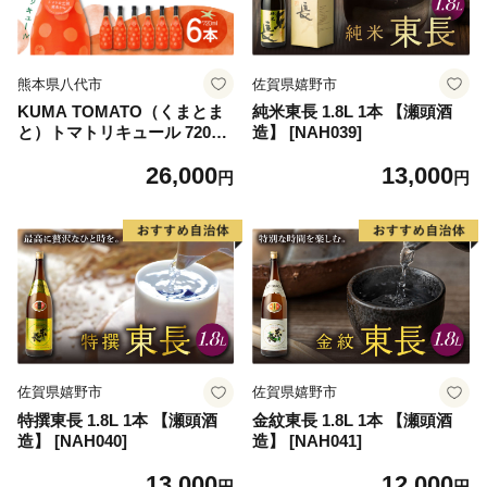
熊本県八代市
佐賀県嬉野市
KUMA TOMATO（くまとま
純米東長 1.8L 1本 【瀬頭酒
と）トマトリキュール 720ml
造】 [NAH039]
×6本
26,000
13,000
円
円
佐賀県嬉野市
佐賀県嬉野市
特撰東長 1.8L 1本 【瀬頭酒
金紋東長 1.8L 1本 【瀬頭酒
造】 [NAH040]
造】 [NAH041]
13,000
12,000
円
円