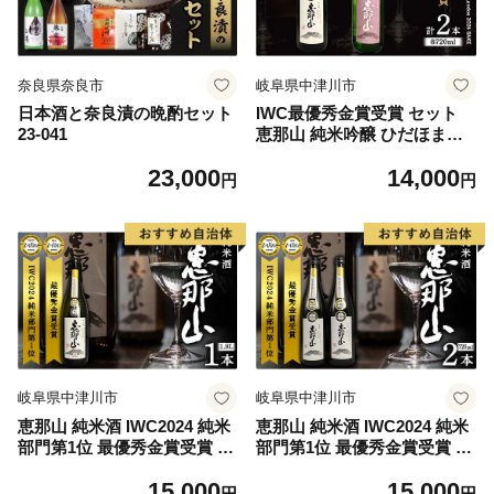
奈良県奈良市
岐阜県中津川市
日本酒と奈良漬の晩酌セット
IWC最優秀金賞受賞 セット
23-041
恵那山 純米吟醸 ひだほまれ
720ml 1本・恵那山 純米酒 72
23,000
14,000
0ml 1本 F4N-2714
円
円
岐阜県中津川市
岐阜県中津川市
恵那山 純米酒 IWC2024 純米
恵那山 純米酒 IWC2024 純米
部門第1位 最優秀金賞受賞 1.
部門第1位 最優秀金賞受賞 72
8L 1本 F4N-1670
0ml 2本 F4N-1671
15,000
15,000
円
円