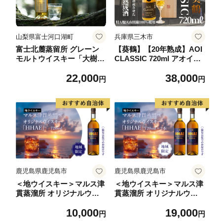
山梨県富士河口湖町
兵庫県三木市
富士北麓蒸留所 グレーン
【葵鶴】【20年熟成】AOI
モルトウイスキー「大樹
CLASSIC 720ml アオイク
海」 700ml ＜日本酒の酒
ラシック
22,000
38,000
蔵が手掛けました＞【井出
円
円
醸造店】
鹿児島県鹿児島市
鹿児島県鹿児島市
＜地ウイスキー＞マルス津
＜地ウイスキー＞マルス津
貫蒸溜所 オリジナルウイ
貫蒸溜所 オリジナルウイ
スキー 「HHAE」720ml
スキー 「HHAE」720ml×2
10,000
19,000
K204-006_01
本 K204-006_02
円
円