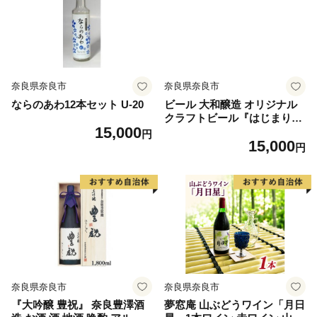
奈良県奈良市
奈良県奈良市
ならのあわ12本セット U-20
ビール 大和醸造 オリジナル
クラフトビール『はじまりの
15,000
音』4種6本セット クラフト
円
15,000
ビール ビール 地酒 お酒 飲み
円
比べセット ビール 詰め合わ
せ セット 地ビール 飲み比べ
黒ビール IPA ipa ペールエー
ル ギフト 酒 お酒 アルコール
飲料 奈良県 奈良市 U-52
奈良県奈良市
奈良県奈良市
『大吟醸 豊祝』 奈良豊澤酒
夢窓庵 山ぶどうワイン「月日