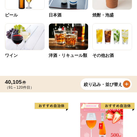
ビール
日本酒
焼酎・泡盛
ワイン
洋酒・リキュール類
その他お酒
40,105
件
絞り込み・並び替え
（91～120件目）