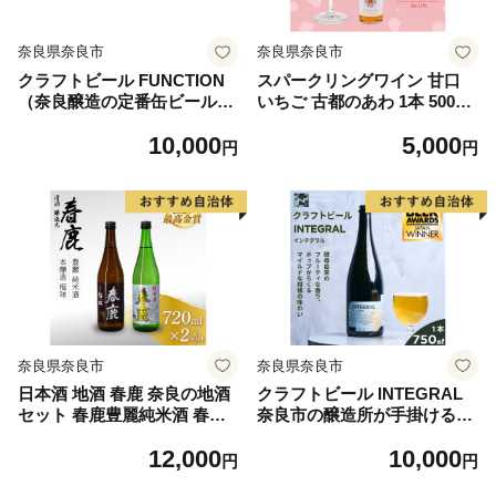
奈良県奈良市
奈良県奈良市
クラフトビール FUNCTION
スパークリングワイン 甘口
（奈良醸造の定番缶ビール）
いちご 古都のあわ 1本 500ml
1本350ml×4本セット 奈良県
度数約11％ スパークリング
10,000
5,000
奈良市 I-223
ワイン 古都華 ことか 100％
円
円
使用 お酒 酒 ワイン わいん
すぱーくりんぐわいん 人気
おすすめ デザートワイン ア
ペリティフ パーティ 誕生日
お祝い プレゼント ギフト 贈
り物 株式会社泉屋 奈良県 奈
良市
奈良県奈良市
奈良県奈良市
日本酒 地酒 春鹿 奈良の地酒
クラフトビール INTEGRAL
セット 春鹿豊麗純米酒 春鹿
奈良市の醸造所が手掛けるセ
極味本醸造 清酒 大吟醸 飲み
ゾンスタイルのボトルビール
12,000
10,000
比べ お歳暮 家飲み 宅飲み 飲
750ml クラフト ビール セゾ
円
円
みくらべ お取り寄せ 楽天 返
ン シャンパン ボトル マイル