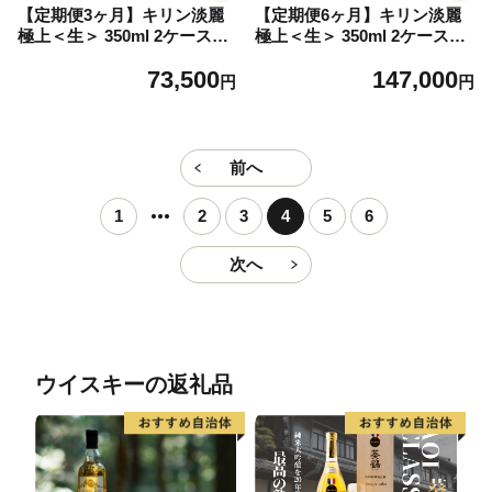
【定期便3ヶ月】キリン淡麗
【定期便6ヶ月】キリン淡麗
極上＜生＞ 350ml 2ケース
極上＜生＞ 350ml 2ケース
（48本）＜北海道千歳工場産
（48本）＜北海道千歳工場産
73,500
147,000
＞
＞
円
円
前へ
1
2
3
4
5
6
次へ
ウイスキーの返礼品