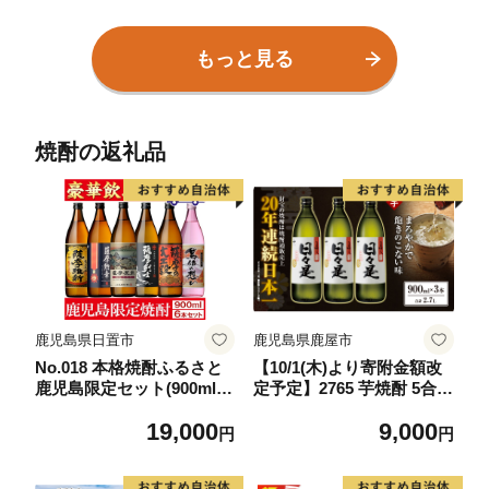
もっと見る
焼酎の返礼品
鹿児島県日置市
鹿児島県鹿屋市
No.018 本格焼酎ふるさと
【10/1(木)より寄附金額改
鹿児島限定セット(900ml×6
定予定】2765 芋焼酎 5合瓶
本) 酒 焼酎 さつま芋 米麹
3本『日々是（芋）』温泉
19,000
9,000
アルコール 常温 常温保存
水仕立ての焼酎 KN021-0
円
円
飲み比べ セット 頒布会 選
01-01
べる【小正醸造】