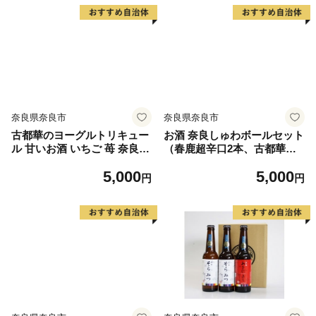
礼品 寄付 ギフト プレゼント
ド フルーティ ホップ ドライ
お中元 今西清兵衛商店 奈良
上品 苦み 酵母 発酵 柑橘 お
県 奈良市
酒 酒 ギフト 贈答用 奈良醸造
奈良県 奈良市 I-178
奈良県奈良市
奈良県奈良市
古都華のヨーグルトリキュー
お酒 奈良しゅわボールセット
ル 甘いお酒 いちご 苺 奈良県
（春鹿超辛口2本、古都華サ
奈良市 J-60
イダー3本） 日本酒 ハイボー
5,000
5,000
ル 地酒 古都華 サイダー ジュ
円
円
ース 奈良県 奈良市 J-61