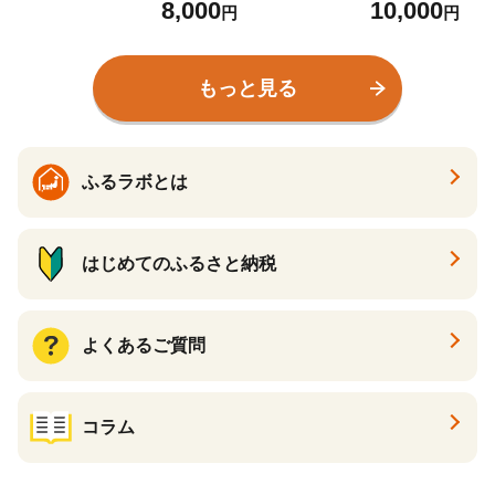
8,000
10,000
梅 南高梅 和歌山 紀州産 完
奈良市 I-61
円
円
熟梅 本格梅酒 ギフト プレ
ゼント お土産 手土産 贈答
お歳暮 リキュール【okh02
もっと見る
2】
ふるラボとは
はじめてのふるさと納税
よくあるご質問
コラム