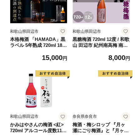
和歌山県田辺市
和歌山県田辺市
本格梅酒 「HAMADA」黒
黒糖梅酒 720ml 12度 / 和歌
ラベル 5年熟成 720ml 18
山 田辺市 紀州南高梅 南高
度/ 田辺市 梅干し 梅干 梅
梅 梅 梅酒 ロック ソーダ割
15,000
8,000
うめ 梅酒 酒 紀州産 完熟梅
り ギフト 家飲み 酒 お酒
円
円
南高梅 本格梅酒【isg02
水割り ギフト プレゼント
2】
富田の水 モンドセレクシ
ョン 黒糖 ばばあの梅酒【d
nm002】
和歌山県田辺市
奈良県奈良市
かみはやさんの梅酒 <紅>
梅酒・梅シロップ 『月ヶ
720ml アルコール度数11％
瀬にごり梅酒』と『月ヶ瀬
/ 梅 うめ 梅酒 酒 紀州南高
手作り梅シロップ』奈良県