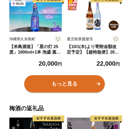
沖縄県久米島町
鹿児島県鹿屋市
【米島酒造】「星の灯 25
【10/1(木)より寄附金額改
度」1800ml×1本 泡盛 蒸留
定予定】【超特急便】2813
酒 焼酎 アルコール 酒 酵母
【呑みやすさ】を追求した
20,000
22,000
発酵 米 黒麹 米麹 もろみ
芋焼酎コラボセット 鹿児
円
円
熟成 蒸留 ブレンド 大賞受
島県大隅地区 芋焼酎の本
賞 酒造り 小規模生産 希少
場から地元人気の焼酎
沖縄 久米島
「神川酒造・別撰 神川」×
もっと見る
「大海酒造・海」 1,800ml
×2 KN031-018-01
梅酒の返礼品