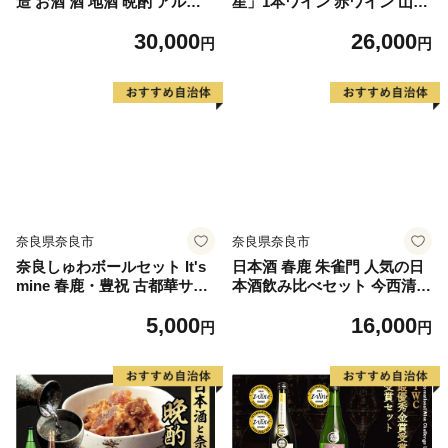
造 お酒 酒 地酒 晩酌 アルコ
星」1本ワイン 赤ワイン 山ぶ
ール プレゼント 贈り物 贈答
どう ブドウ 葡萄 お酒 酒 ワ
30,000
26,000
ギフト 奈良県 奈良市 G-16
イン お酒 日本ワイン お酒 人
円
円
気 推奨 おまかせ ワイン フル
ボトル ワイン パーティー ワ
イン 家庭用 ワイン ギフト プ
レゼント ワイン
奈良県奈良市
奈良県奈良市
奈良しゅわボールセット It's
日本酒 春鹿 朱雀門 人気の日
mine 春鹿・豊祝 古都華サイ
本酒飲み比べセット 今西清兵
ダー・富有柿サイダー6本セ
衛商店 奈良豊澤酒造 純米吟
5,000
16,000
ット 純米吟醸 純米大吟醸
醸 淡麗辛口 16-038
円
円
ご当地サイダー 奈良県 奈良
市 J-79