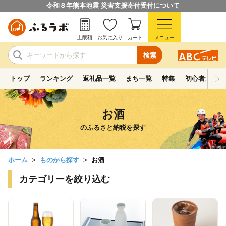
令和８年熊本地震 災害支援寄付受付について
上限額
お気に入り
カート
メニュー
検索
トップ
ランキング
返礼品一覧
まち一覧
特集
初心者ガイド
お酒
のふるさと納税を探す
ホーム
ものから探す
お酒
カテゴリーを絞り込む