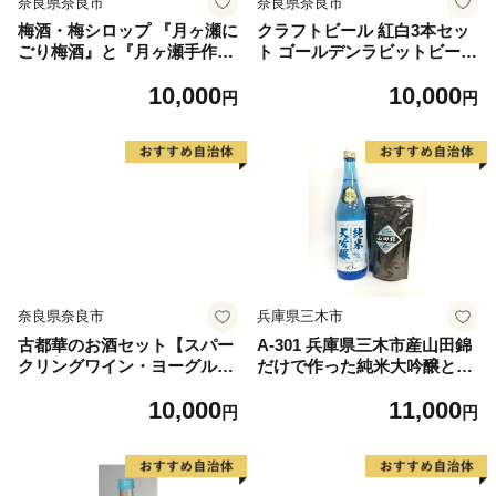
奈良県奈良市
奈良県奈良市
梅酒・梅シロップ 『月ヶ瀬に
クラフトビール 紅白3本セッ
ごり梅酒』と『月ヶ瀬手作り
ト ゴールデンラビットビール
梅シロップ』奈良県 奈良市 I-
奈良県 奈良市 なら I-134
10,000
10,000
61
円
円
奈良県奈良市
兵庫県三木市
古都華のお酒セット【スパー
A-301 兵庫県三木市産山田錦
クリングワイン・ヨーグルト
だけで作った純米大吟醸と酒
リキュール各500ml】いちご
かすパウダー
10,000
11,000
お酒 ストロベリー 炭酸 ワイ
円
円
ン 果樹酒 ヨーグルト 発酵 奈
良県 奈良市 I-196