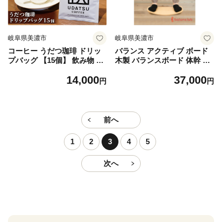
岐阜県美濃市
岐阜県美濃市
コーヒー うだつ珈琲 ドリッ
バランス アクティブ ボード
プバッグ 【15個】 飲み物 飲
木製 バランスボード 体幹 ト
料 ドリンク ブレンドコーヒ
レーニング 体幹トレーニング
14,000
37,000
ー ブラジル コロンビア タン
グッズ 健康 健康グッズ 健康
円
円
ザニア インドネシア 香り高
器具 トレーニンググッズ 運
い 深いコク
動不足 運動不足解消 健康ボ
ード 岐阜 岐阜県 美濃市
前へ
1
2
3
4
5
次へ