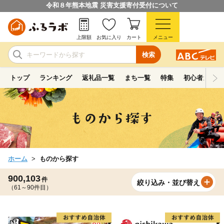
令和８年熊本地震 災害支援寄付受付について
上限額
お気に入り
カート
メニュー
検索
トップ
ランキング
返礼品一覧
まち一覧
特集
初心者ガイド
ホーム
ものから探す
900,103
件
絞り込み・並び替え
（61～90件目）