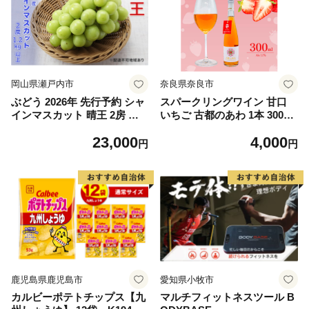
岡山県瀬戸内市
奈良県奈良市
ぶどう 2026年 先行予約 シャ
スパークリングワイン 甘口
インマスカット 晴王 2房 合
いちご 古都のあわ 1本 300ml
計1.2kg以上 ブドウ 葡萄 岡山
度数約11％ スパークリング
23,000
4,000
県産 国産 フルーツ 果物 ギフ
ワイン 古都華 ことか 100％
円
円
ト
使用 お酒 酒 ワイン わいん
すぱーくりんぐわいん 人気
おすすめ デザートワイン ア
ペリティフ パーティ 誕生日
お祝い プレゼント ギフト 贈
り物 株式会社泉屋 奈良県 奈
良市
鹿児島県鹿児島市
愛知県小牧市
カルビーポテトチップス【九
マルチフィットネスツール B