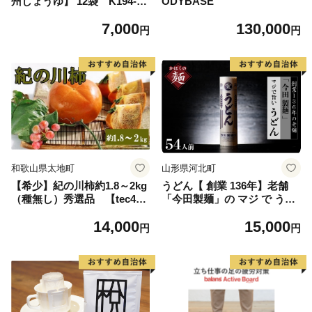
州しょうゆ】 12袋 K194-00
ODYBASE
2_01
7,000
130,000
円
円
和歌山県太地町
山形県河北町
【希少】紀の川柿約1.8～2kg
うどん【 創業 136年】老舗
（種無し）秀選品 【tec405
「今田製麺」の マジ で うど
B】
ん （ 乾麺 ）54人前 セット
14,000
15,000
（280g×18把）
円
円