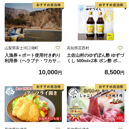
山梨県富士河口湖町
高知県芸西村
入漁券＋ボート使用付き釣り
土佐山村のゆずぽん酢 ゆずづ
利用券（ヘラブナ・ワカサギ
くし 500ml×2本 ポン酢 ポン
共通）
ズ ゆず 柚子 調味料 さっぱり
10,000
8,500
美味しい おいしい 鍋 しゃぶ
円
円
しゃぶ 冷奴 魚料理 蒸し料理
ドレッシング セット