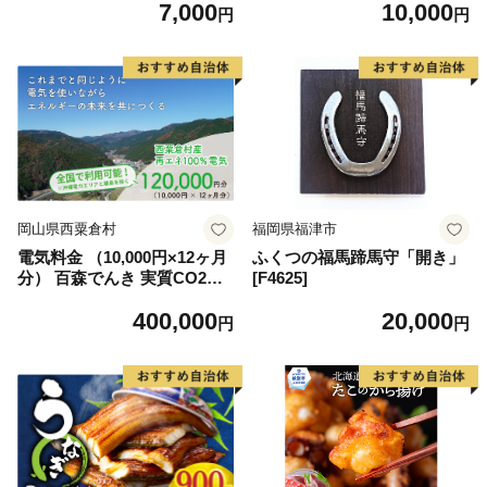
7,000
10,000
るさと納税】(H016189)
さあり×2袋・辛さなし×2袋）
円
円
KN065-003-03
岡山県西粟倉村
福岡県福津市
電気料金 （10,000円×12ヶ月
ふくつの福馬蹄馬守「開き」
分） 百森でんき 実質CO2フ
[F4625]
リー 地域電力 お礼の電気 脱
400,000
20,000
炭素 ゼロカーボン 岡山県 西
円
円
粟倉村 【まずは寄付のお申し
込みを！】e-vv-A07D