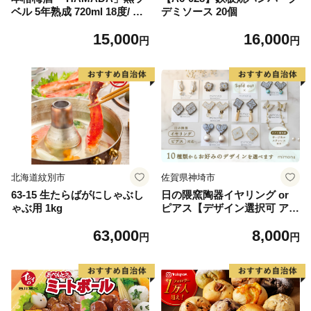
ベル 5年熟成 720ml 18度/ 田
デミソース 20個
辺市 梅干し 梅干 梅 うめ 梅
15,000
16,000
酒 酒 紀州産 完熟梅 南高梅
円
円
本格梅酒【isg022】
北海道紋別市
佐賀県神埼市
63-15 生たらばがにしゃぶし
日の隈窯陶器イヤリング or
ゃぶ用 1kg
ピアス【デザイン選択可 アク
セサリー 日の隈窯 佐賀 尾崎
63,000
8,000
焼 陶器 窯元 陶芸作家】(H02
円
円
5127)