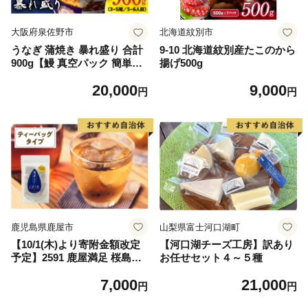
大阪府泉佐野市
北海道紋別市
うなぎ 蒲焼き 暴れ盛り 合計
9-10 北海道紋別産たこのから
900g【鰻 真空パック 簡単調
揚げ500g
理 訳あり サイズ不揃い 人気
20,000
9,000
惣菜 うな重 うな丼 ひつまぶ
円
円
し にも】
鹿児島県鹿屋市
山梨県富士河口湖町
【10/1(木)より寄附金額改定
【河口湖チーズ工房】訳あり
予定】2591 鹿屋満足 桜島溶
お任せセット４～５種
岩焙煎水出しごぼう茶ティー
7,000
21,000
バッグ15袋（ティーバッグ3g
円
円
×15袋） KN026-010