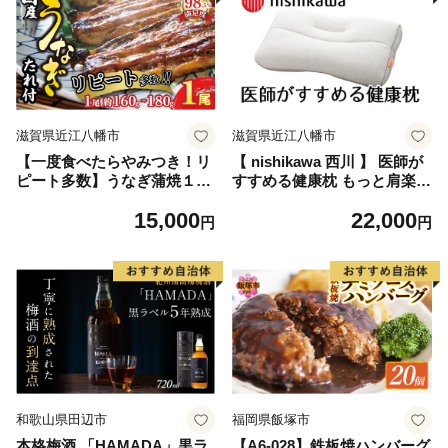
滋賀県近江八幡市
滋賀県近江八幡市
【一度食べたらやみつき！リ
【 nishikawa 西川 】 医師が
ピート多数】うなぎ蒲焼１尾
すすめる健康枕 もっと肩楽寝
【D008W】
低め 【P228W】
15,000
22,000
円
円
和歌山県田辺市
福岡県飯塚市
本格梅酒 「HAMADA」黒ラ
【A6-028】鉄板焼ハンバーグ