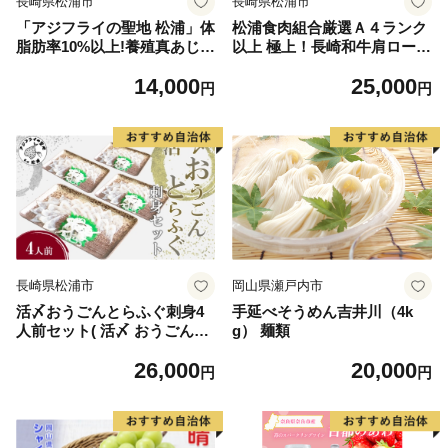
長崎県松浦市
長崎県松浦市
「アジフライの聖地 松浦」体
松浦食肉組合厳選Ａ４ランク
脂肪率10%以上!養殖真あじの
以上 極上！長崎和牛肩ロース
ふっくらサクサク大判アジフ
しゃぶしゃぶ・すき焼き用50
14,000
25,000
ライ開き( あじ アジ 鯵 聖地
0ｇ【C5-032】
円
円
アジフライ フライ 揚げ物 お
弁当 おつまみ お惣菜 簡単 お
かず )【B4-138】
長崎県松浦市
岡山県瀬戸内市
活〆おうごんとらふぐ刺身4
手延べそうめん吉井川（4k
人前セット( 活〆 おうごんと
g） 麺類
らふぐ とらふぐ 刺身 高品質
26,000
20,000
養殖 高評価 )【C6-015】
円
円