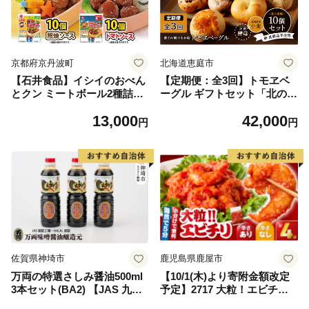
京都府京丹波町
北海道恵庭市
【石井食品】イシイのおべん
【定期便：全3回】トモヱベ
とクン ミートボール2種詰め
ーグル ギフトセット「北の麦
合わせ 無添加調理 お弁当
輪（むぎわ）10個セット」
13,000
42,000
おかず 国産若鶏使用 簡単調
【33000701】
円
円
理
佐賀県神埼市
鹿児島県鹿屋市
万両の特選さしみ醤油500ml
【10/1(木)より寄附金額改定
3本セット(BA2) 【JAS 九州
予定】2717 大粒！エビチリ4
甘口 さしみ 醤油 おすすめ ふ
パック＜180g×4袋＞（※辛