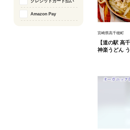
クレジットカード払い
Amazon Pay
宮崎県高千穂町
【道の駅 高
神楽うどん う
前 具入り か
冷凍 手軽 簡
地 グルメ 宮崎
104