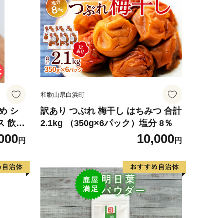
和歌山県白浜町
め シ
訳あり つぶれ 梅干し はちみつ 合計
ス 飲み
2.1kg （350g×6パック）塩分 8％
 プレゼ
000
10,000
円
円
 フル
梅古庵