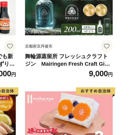
京都府京丹後市
でも新
舞輪源蒸留所 フレッシュクラフト
ずり濃
ジン Mairingen Fresh Craft Gin
8-02
(200ml)
000
9,000
円
円