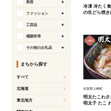
美容
冷凍 冷たく食べる 自家
の生どら焼き(8個
ファッション
ら焼き スイー
どら焼き お菓
工芸品
やき いちじく
感謝状等
その他のお礼品
まちから探す
すべて
北海道
佐賀県上峰町
明太たこわさ10
東北地方
明太子 たこ わ
お取り寄せ ギ