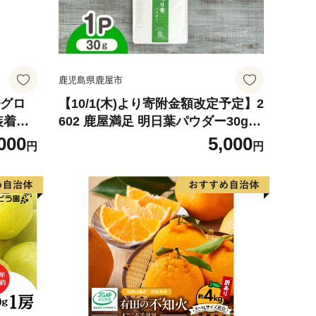
鹿児島県鹿屋市
ルグロ
【10/1(木)より寄附金額改定予定】2
装着
602 鹿屋満足 明日葉パウダー30g
ブ ゴル
KN026-007
000
5,000
円
円
革 タイ
滑りにく
クス ゼ