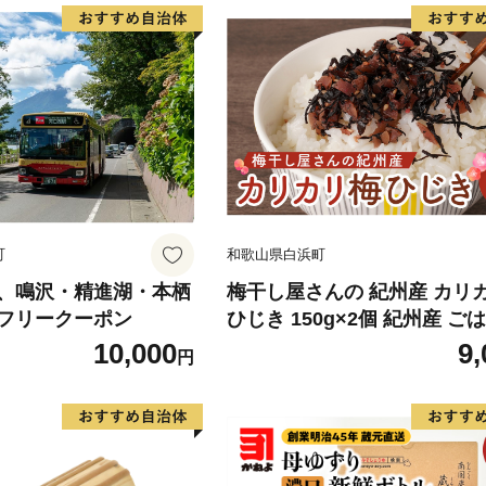
町
和歌山県白浜町
、鳴沢・精進湖・本栖
梅干し屋さんの 紀州産 カリカ
フリークーポン
ひじき 150g×2個 紀州産 ご
お友
10,000
9,
円