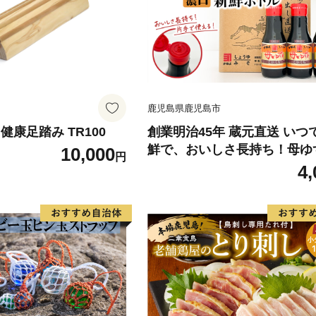
鹿児島県鹿児島市
健康足踏み TR100
創業明治45年 蔵元直送 いつ
鮮で、おいしさ長持ち！母ゆ
10,000
円
口 新鮮ボトル 3本セット K05
4,
3