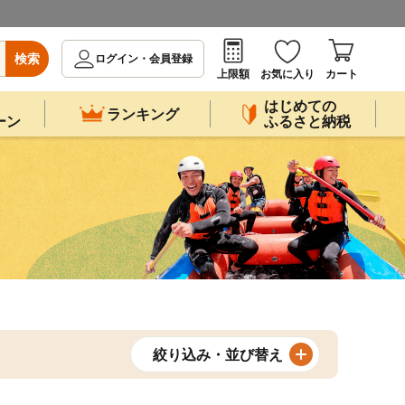
検索
ログイン・会員登録
上限額
お気に入り
カート
はじめての
ランキング
ーン
ふるさと納税
絞り込み・並び替え