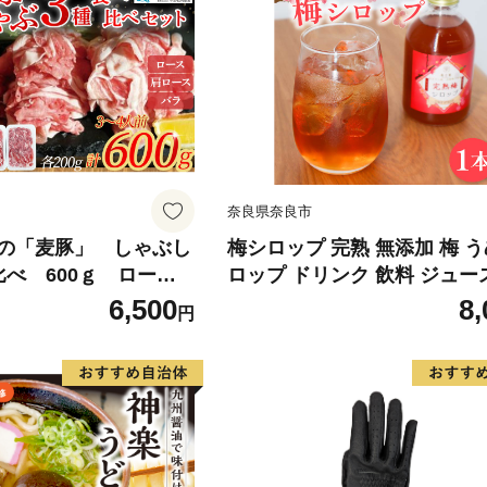
奈良県奈良市
の「麦豚」 しゃぶし
梅シロップ 完熟 無添加 梅 う
べ 600ｇ ロー
ロップ ドリンク 飲料 ジュー
バラ 200ｇ×3パッ
物 スイーツ デザート ギフト
6,500
8,
円
Ahc-A10
ント 贈り物 健康 美容 果実酒
ーツ 果物 国産 梅干し 梅干 
奈良市 奈良県 8-005