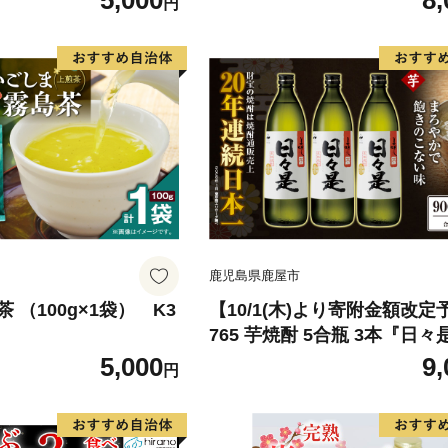
5,000
8,
円
鹿児島県鹿屋市
 （100g×1袋） K3
【10/1(木)より寄附金額改定
765 芋焼酎 5合瓶 3本『日々
（芋）』温泉水仕立ての焼酎 
5,000
9,
円
21-001-01