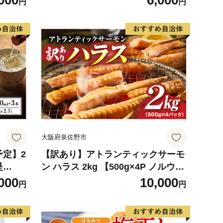
000
6,000
円
円
大阪府泉佐野市
予定】2
【訳あり】アトランティックサーモ
是
ン ハラス 2kg 【500g×4P ノルウェ
KN0
ー 大トロ 腹身 上質 冷凍】
000
10,000
円
円