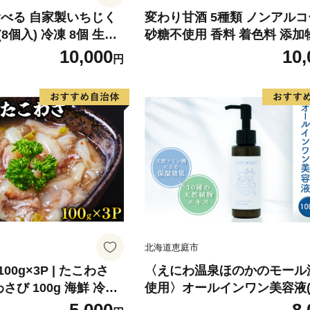
製いちじく
変わり甘酒 5種類 ノンアル
入) 冷凍 8個 生ど
砂糖不使用 香料 着色料 添加
ツ 和菓子 生クリーム
用 グルテンフリー ぐるてん
10,000
10,
円
子 おかし おやつ どら
ー・ヴィーガン びーがん 米糀
 イチジク 無花果
あまざけ手作り スイーツ ス
ツ 冷凍 発酵 健康 ラッコラ 
奈良市 I-322
北海道恵庭市
0g×3P | たこわさ
〈えにわ温泉ほのかのモール
さび 100g 海鮮 冷凍
使用〉オールインワン美容液(1
フト 人気
l）【A10002】