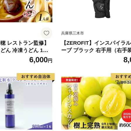
兵庫県三木市
千穂 レストラン監修】
【ZEROFIT】インスパイラ
どん 冷凍うどん 1人
ーブ ブラック 右手用（右手
つお出汁 惣菜 加工品
用） 23cm ／ ゴルフグロー
6,000
8,
円
単調理 お取り寄せ ご当
フ スポーツ 極薄素材 合成皮
県 高千穂町 _Tk005-
ト 密着 練習用 ラウンド時 
い 動きやすい 快適 ユニセッ
ロフィット