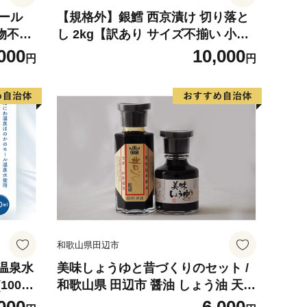
コール
【規格外】銀鱈 西京漬け 切り落と
物不使
し 2kg【訳あり サイズ不揃い 小分
ふり
け 500g×4P 熟成 銀だら ぎんだら
000
10,000
円
円
 甘酒
ギンダラ 海産物 魚 惣菜 西京焼き
ウィー
お酒のあて】
奈良県
和歌山県田辺市
温泉水
美味しょうゆと昔づくりのセット /
00m
和歌山県 田辺市 醤油 しょう油 天然
醸造 かけ醤油 【toz010-1】