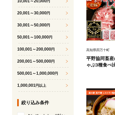
10,001～20,000
円
20,001～30,000
円
30,001～50,000
円
50,001～100,000
円
100,001～200,000
円
高知県四万十町
平野協同畜産
200,001～500,000
円
ゃぶ3種食べ比
ス 肩ロース 
500,001～1,000,000
円
ク 3～4人前／
1,000,001
円以上
絞り込み条件