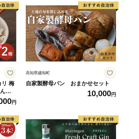
高知県越知町
リ 梅
自家製酵母パン おまかせセット
はんの
10,000
円
000
円