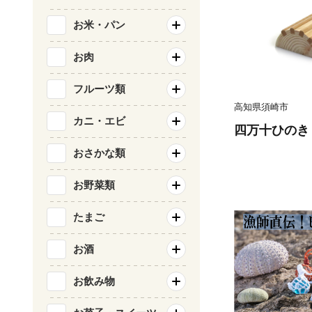
お米・パン
お肉
フルーツ類
高知県須崎市
カニ・エビ
四万十ひのき 
おさかな類
お野菜類
たまご
お酒
お飲み物