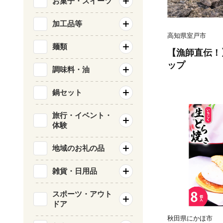
お菓子・スイーツ
加工品等
高知県室戸市
麺類
【漁師直伝！
ップ
調味料・油
鍋セット
旅行・イベント・
体験
地域のお礼の品
雑貨・日用品
スポーツ・アウト
ドア
秋田県にかほ市