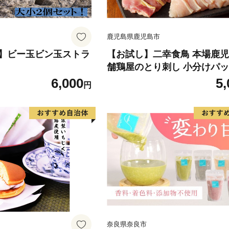
鹿児島県鹿児島市
】ビー玉ビン玉ストラ
【お試し】二幸食鳥 本場鹿児
舗鶏屋のとり刺し 小分けパッ
刺し専用たれ付 K243-002
6,000
5,
円
奈良県奈良市