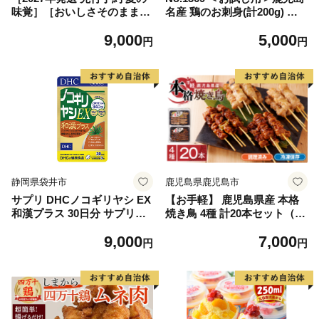
味覚］［おいしさそのまま］
名産 鶏のお刺身(計200g) 国
訳アリ 潮風ホワイト 5kg 1セ
産 刺身 鳥刺し 鶏刺し 鶏肉
9,000
5,000
ット とうもろこし トウモロ
お肉 鶏 刺身 鶏たたき タタキ
円
円
コシ 白 コーン とうもろこし
小分け 個包装 晩酌 おつまみ
BBQ 焼き肉 白浜町
おかず 冷凍 【やきにく茶屋
和昇】
静岡県袋井市
鹿児島県鹿児島市
サプリ DHCノコギリヤシ EX
【お手軽】 鹿児島県産 本格
和漢プラス 30日分 サプリメ
焼き鳥 4種 計20本セット（調
ント ビタミン 健康 美容 静岡
理済） K219-001_01
9,000
7,000
円
円