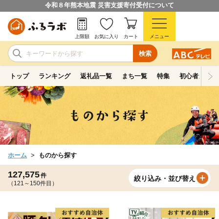
令和８年熊本地震 災害支援寄付受付について
上限額
お気に入り
カート
メニュー
検索
トップ
ランキング
返礼品一覧
まち一覧
特集
初心者ガイド
ホーム
ものから探す
127,575
件
絞り込み・並び替え
（121～150件目）