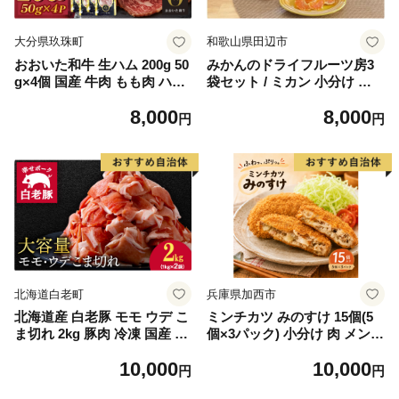
大分県玖珠町
和歌山県田辺市
おおいた和牛 生ハム 200g 50
みかんのドライフルーツ房3
g×4個 国産 牛肉 もも肉 ハム
袋セット / ミカン 小分け セ
A4 和牛 ブランド牛 小分け
ット おやつ 柑橘 田辺市 和歌
8,000
8,000
おつまみ 大分県
山県【nak001】
円
円
北海道白老町
兵庫県加西市
北海道産 白老豚 モモ ウデ こ
ミンチカツ みのすけ 15個(5
ま切れ 2kg 豚肉 冷凍 国産 ス
個×3パック) 小分け 肉 メンチ
ライス 切り落とし 小間切れ
カツ ヘルシー
10,000
10,000
こまぎれ 細切れ
円
円