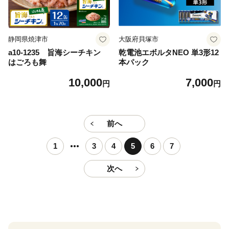
静岡県焼津市
大阪府貝塚市
a10-1235 旨海シーチキン
乾電池エボルタNEO 単3形12
はごろも舞
本パック
10,000
7,000
円
円
前へ
1
3
4
5
6
7
次へ