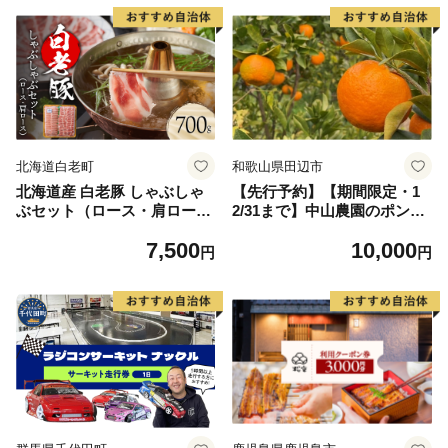
北海道白老町
和歌山県田辺市
北海道産 白老豚 しゃぶしゃ
【先行予約】【期間限定・1
ぶセット（ロース・肩ロース
2/31まで】中山農園のポンカ
各350g） 豚肉 冷凍 国産 スラ
ン 1kgとドライフルーツのセ
7,500
10,000
イス
ット ※1月以降順次発送予定
円
円
※ / 和歌山県 ポンカン ぽん
かん フルーツ 果物 柑橘 田辺
市 イチジク いちじく 無花果
【nak027】