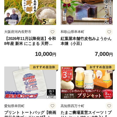
大阪府河内長野市
和歌山県串本町
【2026年11月以降発送】令和
紅葉屋本舗竹皮包みようかん
8年産 新米 にこまる 天野輝5
本煉（小豆）
kg （精米後約4.5kg） てんの
10,000
7,000
かがやき 献上米 大阪府 河内
円
円
長野市産 白米 甘み 粘り ブラ
ンド米 こめ コメ 子ども 食育
減農薬 安心 安全 新米 河内長
野市米 eco米 食味 白米 ごは
ん 銘柄米 ブランド 単一米 米
愛知県幸田町
高知県四万十町
プリント トートバッグ【映画
たまご農場直営スイーツ！プ