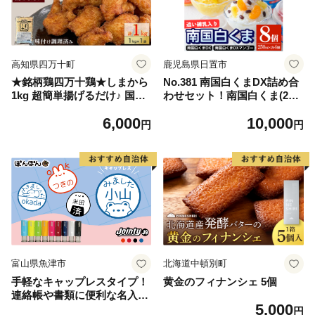
高知県四万十町
鹿児島県日置市
★銘柄鶏四万十鶏★しまから
No.381 南国白くまDX詰め合
1kg 超簡単揚げるだけ♪ 国産
わせセット！南国白くま(250
唐揚げ からあげ 国産鶏肉 肉
ml×4個)南国白くまマンゴー
6,000
10,000
お肉 鶏肉 とりにく 鳥肉 鶏ム
(250ml×4個)計8個のセット！
円
円
ネ 鶏むね 弁当 おかず むね肉
SDX-38 鹿児島 日置市 特産品
冷凍／Adf-A33
かき氷 氷菓【セイカ食品】
富山県魚津市
北海道中頓別町
手軽なキャップレスタイプ！
黄金のフィナンシェ 5個
連絡帳や書類に便利な名入れ
5,000
スタンプ（浸透印・インク補
円