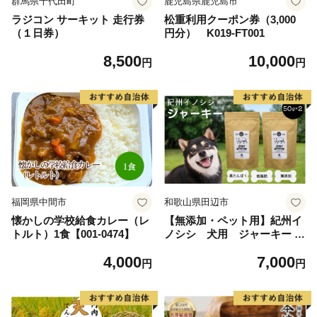
群馬県千代田町
鹿児島県鹿児島市
ラジコン サーキット 走行券
松重利用クーポン券（3,000
（１日券）
円分） K019-FT001
8,500
10,000
円
円
福岡県中間市
和歌山県田辺市
懐かしの学校給食カレー（レ
【無添加・ペット用】紀州イ
トルト）1食【001-0474】
ノシシ 犬用 ジャーキー /
猪肉 イノシシ肉 イノシシ 無
4,000
7,000
添加 ペット用 愛犬 犬 おやつ
円
円
ペット ジャーキー 低カロリ
ー ドッグフード【kgs018-
2】