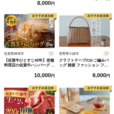
8,000
充可）
円
佐賀県神埼市
長野県小諸市
【佐賀牛ひとすじ40年】老舗
クラフトテープのかご編みバ
料理店の佐賀牛ハンバーグ 6
ッグ 雑貨 ファッション ファ
個【肉汁たっぷり ジューシー
ッション小物 小物 ナチュラ
10,000
9,000
お店の味 おかず ふるさと納
ル シンプル お出かけ 普段使
円
円
税】(H120102)
い