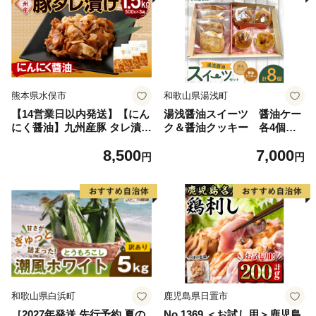
熊本県水俣市
和歌山県湯浅町
【14営業日以内発送】【にん
湯浅醤油スイーツ 醤油ケー
にく醤油】九州産豚 タレ漬け
ク＆醤油クッキー 各4個入
1.5kg 豚肉 肉 お肉 九州産 味
り_AS6005
8,500
7,000
付け 小分け 簡単調理
円
円
和歌山県白浜町
鹿児島県日置市
［2027年発送 先行予約 夏の
No.1369 ＜お試し用＞鹿児島