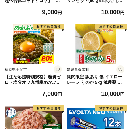
超伝合体ゴッドヒコザ】 | オ
リンセット(90ｇ×8本入)【お
リジナル ファッション カバ
届け日指定可能】Gbn-42
9,000
10,000
ン 鞄 特撮 ヒーロー
円
円
福岡県中間市
愛媛県愛南町
【生活応援特別規格】糖質ゼ
期間限定 訳あり 傷 イエロー
ロ・塩分オフ九州産めかぶた
レモン りのか 5kg 減農薬 柑
たき10本セット【001-0480】
橘 檸檬 果物 くだもの 国産
7,000
10,000
フルーツ 有名 愛媛 みかん職
円
円
人武田屋 ブランド 愛媛県産
ビタミン 美味しい 生産者 無
添加 レモンサワー ジュース
チューハイ