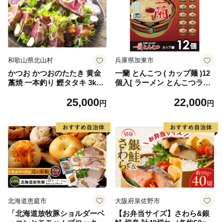
和歌山県北山村
兵庫県加東市
かつお かつおのたたき 黄金
一蘭 とんこつ ( カップ麺 )12
藁焼 一本釣り 鰹タタキ 3kg
個入[ ラーメン とんこつラー
＆じゃばらポンズ100ml 【1
メン 一蘭ラーメン 博多ラー
25,000
22,000
か月以内に発送】/ かつお カ
メン カップラーメン 時短 即
円
円
ツオ 鰹 かつおのたたき カツ
席めん 麺増量 防災 備蓄
オのたたき 鰹のたたき 刺身
保存食 非常食 箱 ケース
小分け 真空 冷凍 魚 魚介類
]
【nks101】
北海道恵庭市
大阪府泉佐野市
「北海道放牧豚ショルダーベ
【お弁当サイズ】さわら&銀