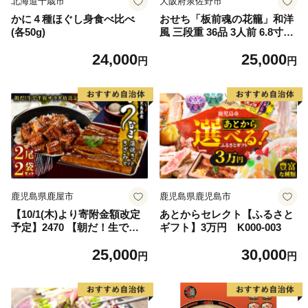
北海道千歳市
大阪府泉佐野市
かに４種ほぐし身食べ比べ
おせち「板前魂の花籠」和洋
(各50g)
風 三段重 36品 3人前 6.8寸
【おせち料理 板前魂 贅沢お
24,000
25,000
せち お節 惣菜 冷凍 先行予約
円
円
年内発送 おせち料理】
鹿児島県鹿屋市
鹿児島県鹿児島市
【10/1(木)より寄附金額改定
あとからセレクト【ふるさと
予定】2470 【朝だ！生です
ギフト】3万円 K000-003
旅サラダ放送記念】鹿児島県
25,000
30,000
産 うなぎ蒲焼き 2尾 きざみ2
円
円
パックセット KN058-003