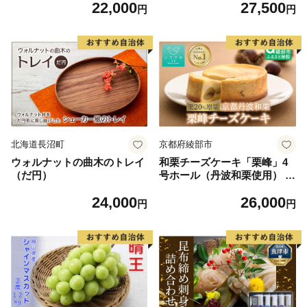
22,000
27,500
高い 濃厚 甘味 上品な香り 歯
単一米 産地限定米 ブランド
円
円
切れの良い 皮ごと 食べられ
米 北海道米 北海道産 白米 精
る 減農薬 シャイン マスカッ
米 米 こめ お米 ご飯 おにぎ
ト ぶどう ブドウ 葡萄 果物
り 道産 送料無料 むせんまい
くだもの フルーツ ふくい農
限定 贈答
園
北海道長沼町
京都府綾部市
ウォルナットの曲木のトレイ
和栗チーズケーキ「栗峰」4
（だ円）
号ホール（丹波和栗使用） /
スイーツ ケーキ ギフト 綾部
24,000
26,000
市 / 株式会社ソラアオ［BSB
円
円
C001］