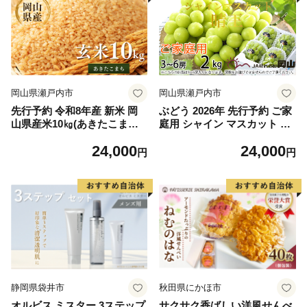
岡山県瀬戸内市
岡山県瀬戸内市
先行予約 令和8年産 新米 岡
ぶどう 2026年 先行予約 ご家
山県産米10㎏(あきたこま
庭用 シャイン マスカット 晴
ち）| 岡山県産米 10kg あきた
王 3〜6房 約2kg ブドウ 葡萄
24,000
24,000
こまち お米 玄米 国産米 ごは
岡山県産 国産 フルーツ 果物
円
円
ん 米 人気品種 10キロ 産地直
岡山のぶどう 旬のフルーツ
送 家庭用 お取り寄せ
旬の果物 大粒 種無し
静岡県袋井市
秋田県にかほ市
オルビス ミスター 3ステップ
サクサク香ばしい洋風せんべ