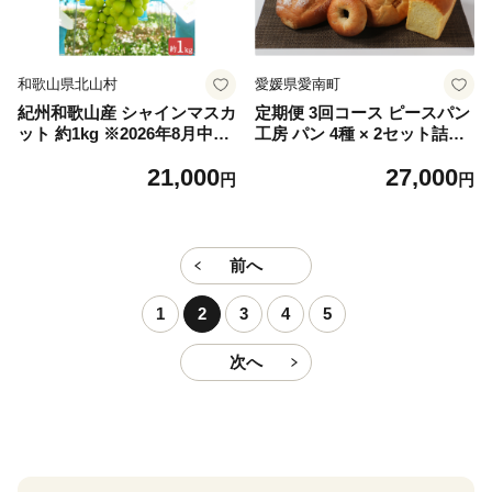
和歌山県北山村
愛媛県愛南町
紀州和歌山産 シャインマスカ
定期便 3回コース ピースパン
ット 約1kg ※2026年8月中旬
工房 パン 4種 × 2セット詰め
頃〜2026年9月上旬頃に順次
合わせ 国産 こだわり 国産素
21,000
27,000
発送 ※日付指定不可 ぶどう
材 冷凍 セット 定期便 ベーグ
円
円
ブドウ 葡萄 マスカット 果物
ル 食パン オーガニックレー
くだもの フルーツ 人気【uot
ズン 天然酵母 有機全粒粉 国
782】
産小麦 三温糖 瀬戸内の塩 太
白胡麻油 よもぎ かぼちゃ バ
前へ
ター リッチ 無添加 オーガニ
ック 愛媛 熊本 宮崎 トースト
1
2
3
4
5
パン 安心 安全 高級 贈答 プ
レゼント 有機栽培 海塩 高千
次へ
穂バター 自然派