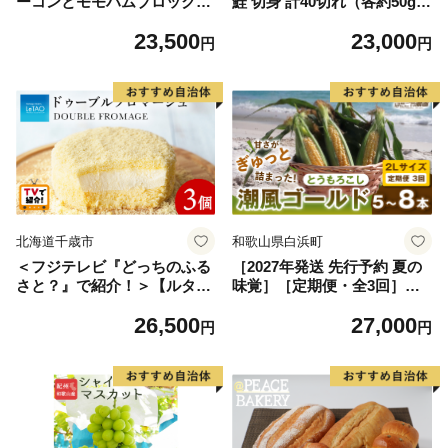
ーコンとモモハムブロック」
鮭 切身 計40切れ（各約50g×
とトモヱベーグル「北の麦
20切れ） 【小分け 漁師 さけ
23,500
23,000
輪」10個セット【C990310
サケ 手切り 泉州 鰆 切り身
円
円
1】
弁当 朝食 時短 訳あり サイズ
不揃い 規格外 冷凍食品 】
北海道千歳市
和歌山県白浜町
＜フジテレビ『どっちのふる
［2027年発送 先行予約 夏の
さと？』で紹介！＞【ルタ
味覚］［定期便・全3回］潮
オ】ドゥーブルフロマージュ
風ゴールド 2Lサイズ 5～8本
26,500
27,000
3個セット
1セット とうもろこし トウモ
円
円
ロコシ ゴールドラッシュ 黄
色 スイートコーン 茹でとう
もろこし BBQ 焼き肉 白浜町