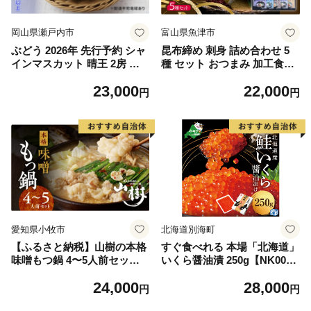
岡山県瀬戸内市
富山県魚津市
ぶどう 2026年 先行予約 シャ
昆布締め 刺身 詰め合わせ 5
インマスカット 晴王 2房 合
種 セット おつまみ 加工食品
計1.2kg以上 ブドウ 葡萄 岡山
黒かじき 真だら そでいか 車
23,000
22,000
県産 国産 フルーツ 果物 ギフ
鯛 ひらめ 魚介 魚介類 海鮮
円
円
ト
魚 つまみ 海鮮セット かねみ
つ
愛知県小牧市
北海道別海町
【ふるさと納税】山樹の本格
すぐ食べれる 本場「北海道」
味噌もつ鍋 4〜5人前セット
いくら醤油漬 250g【NK000N
山樹 国産 牛もつ ホルモン モ
Q13】( いくら いくら醤油漬
24,000
28,000
ツ オンライン飲み会 ホーム
け いくら醤油漬 醤油いくら
円
円
パーティー 宅飲み 鍋セット
鮭いくら 国産いくら 北海道