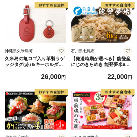
お取り寄せグルメ おうち時間
産いくら 道産いくら 地場産
いくら 別海町 ふるさと納税
ふるさと ikura お届け）
沖縄県久米島町
石川県七尾市
久米島の亀ロゴ入り革製ラゲ
【発送時期が選べる】能登産
ッジタグ(赤)＆キーホルダー
にじのきらめき 能登夢米6kg
(2枚革赤)
（玄米3kg×2袋） ※2026年10
26,000
22,000
月～発送
円
円