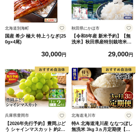
北海道別海町
秋田県にかほ市
国産 希少 極大 特上うなぎ(25
【令和8年産 新米予約】【無
0g×4尾)
洗米】秋田県産特別栽培米サ
キホコレ10kg（5kg×2袋）新
30,000
29,000
米 お米 おこめ 精米 小分け
円
円
特別栽培米
兵庫県豊岡市
北海道滝川市
【2026年先行予約】豊岡ぶど
特A 北海道滝川産 ななつぼし
う シャインマスカット 約2kg
無洗米 3kg 3ヵ月定期便【R8
/ 豊岡ブドウ 産地直送 糖度が
年産】お米マイスター 新米