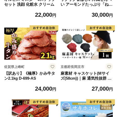
セット 洗顔 化粧水 クリーム
い アーモンドたっぷり「ねむ
のはな」40枚入 [パティスリ
22,000
30,000
ー白川] 象潟銘菓【 洋菓子 お
円
円
菓子 菓子 スイーツ クッキー
せんべい 煎餅 ナッツ バター
個包装 大容量 お配り まとめ
買い 象潟 秋田 にかほ 】
佐賀県上峰町
京都府長岡京市
【訳あり】《極厚》かみ牛タ
麻素材 キャスケット(Mサイ
ン2.1kg D-699-AS
ズ(58cm))｜麻 通気性抜群 涼
しい帽子 キャップ カジュア
24,000
27,000
ルファッション おしゃれ帽子
円
円
[1639]