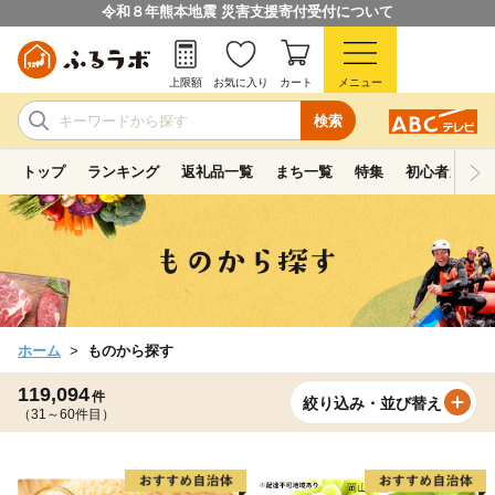
令和８年熊本地震 災害支援寄付受付について
上限額
お気に入り
カート
メニュー
検索
トップ
ランキング
返礼品一覧
まち一覧
特集
初心者ガイド
ホーム
ものから探す
119,094
件
絞り込み・並び替え
（31～60件目）