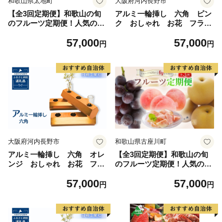
和歌山県太地町
大阪府河内長野市
【全3回定期便】和歌山の旬
アルミ一輪挿し 六角 ピン
のフルーツ定期便！人気の
ク おしゃれ お花 フラワ
桃・ピオーネ・梨をお届け♪
ーベース 花瓶 シンプル
57,000
57,000
【tkb306】
４色展開
円
円
大阪府河内長野市
和歌山県古座川町
アルミ一輪挿し 六角 オレ
【全3回定期便】和歌山の旬
ンジ おしゃれ お花 フラ
のフルーツ定期便！人気の
ワーベース 花瓶 シンプ
桃・ピオーネ・梨をお届け♪
57,000
57,000
ル ４色展開
【tkb306】
円
円