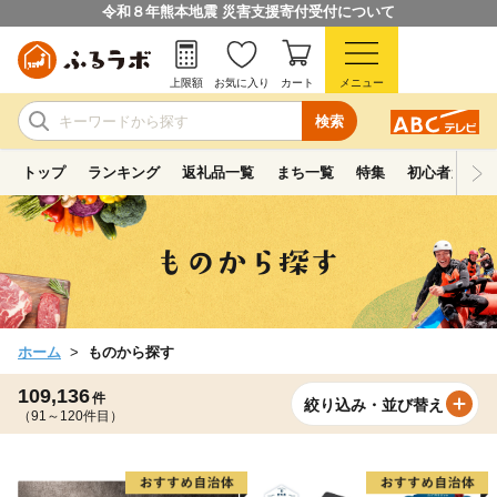
令和８年熊本地震 災害支援寄付受付について
上限額
お気に入り
カート
メニュー
検索
トップ
ランキング
返礼品一覧
まち一覧
特集
初心者ガイド
ホーム
ものから探す
109,136
件
絞り込み・並び替え
（91～120件目）