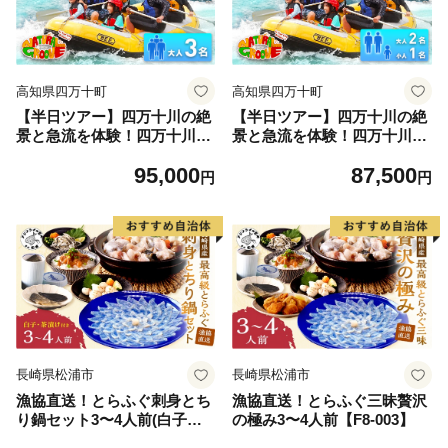
高知県四万十町
高知県四万十町
【半日ツアー】四万十川の絶
【半日ツアー】四万十川の絶
景と急流を体験！四万十川ラ
景と急流を体験！四万十川ラ
フティングツアー 大人3
フティングツアー 大人2
95,000
87,500
名 Mng-08
名、小人1名 Mng-A10
円
円
長崎県松浦市
長崎県松浦市
漁協直送！とらふぐ刺身とち
漁協直送！とらふぐ三昧贅沢
り鍋セット3〜4人前(白子、
の極み3〜4人前【F8-003】
茶漬け付)【F7-001】