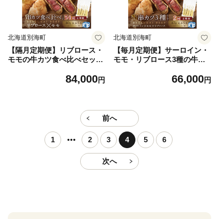
北海道別海町
北海道別海町
【隔月定期便】リブロース・
【毎月定期便】サーロイン・
モモの牛カツ食べ比べセット
モモ・リブロース3種の牛カ
×4回【NDB040095】（串あ
ツセット×2ヵ月【NDM02009
84,000
66,000
げ処のどか）
6】（串あげ処のどか）
円
円
前へ
1
2
3
4
5
6
次へ