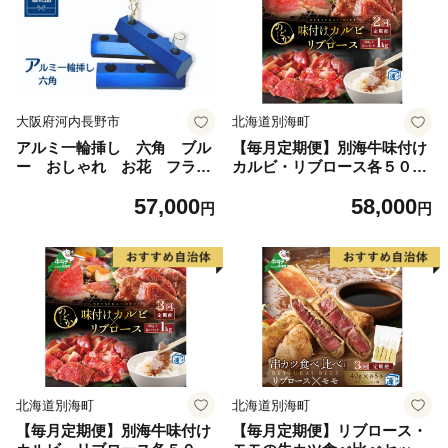
大阪府河内長野市
北海道別海町
アルミ一輪挿し 六角 ブル
【毎月定期便】別海牛味付け
ー おしゃれ お花 フラワ
カルビ・リブロース各５００
ーベース 花瓶 シンプル
g×2ヵ月【NDM020094】（串
57,000
58,000
４色展開
あげ処のどか）
円
円
北海道別海町
北海道別海町
【毎月定期便】別海牛味付け
【毎月定期便】リブロース・