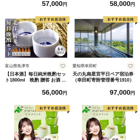
57,000
58,000
円
円
富山県魚津市
愛知県幸田町
【日本酒】毎日純米晩酌セッ
天の丸南星宮平日ペア宿泊券
ト1800ml 晩酌 贈答 お酒 魚
（幸田町寄附管理番号1910）
津酒造 ※北海道・沖縄・離島
56,000
97,000
への配送不可
円
円