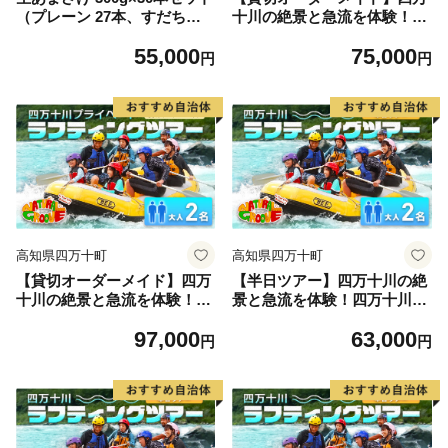
（プレーン 27本、すだち・
十川の絶景と急流を体験！四
ゆず・ゆこう 各1本）
万十川プライベートラフティ
55,000
75,000
ングツアー 大人1名『昼食
円
円
付／最大6時間』 Mng-01
高知県四万十町
高知県四万十町
【貸切オーダーメイド】四万
【半日ツアー】四万十川の絶
十川の絶景と急流を体験！四
景と急流を体験！四万十川ラ
万十川プライベートラフティ
フティングツアー 大人2
97,000
63,000
ングツアー 大人2名『昼食
名 Mng-07
円
円
付／最大6時間』 Mng-02