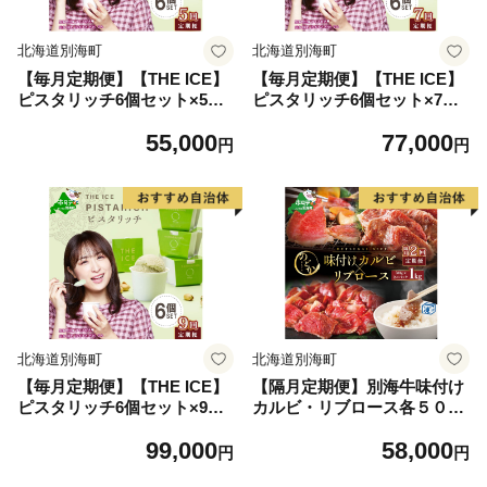
北海道別海町
北海道別海町
【毎月定期便】【THE ICE】
【毎月定期便】【THE ICE】
ピスタリッチ6個セット×5ヵ
ピスタリッチ6個セット×7ヵ
月定期便【be003-1068-100-
月定期便【be003-1068-100-
55,000
77,000
5】（J FARM AMUSE 株式
7】（J FARM AMUSE 株式
円
円
会社）
会社）
北海道別海町
北海道別海町
【毎月定期便】【THE ICE】
【隔月定期便】別海牛味付け
ピスタリッチ6個セット×9ヵ
カルビ・リブロース各５００
月定期便【be003-1068-100-
g×2回【NDB020094】（串あ
99,000
58,000
9】（J FARM AMUSE 株式
げ処のどか）
円
円
会社）