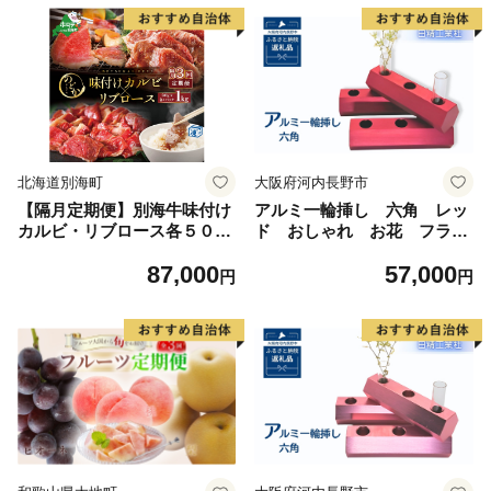
北海道別海町
大阪府河内長野市
【隔月定期便】別海牛味付け
アルミ一輪挿し 六角 レッ
カルビ・リブロース各５００
ド おしゃれ お花 フラワ
g×3回【NDB030094】（串あ
ーベース 花瓶 シンプル
87,000
57,000
げ処のどか）
４色展開
円
円