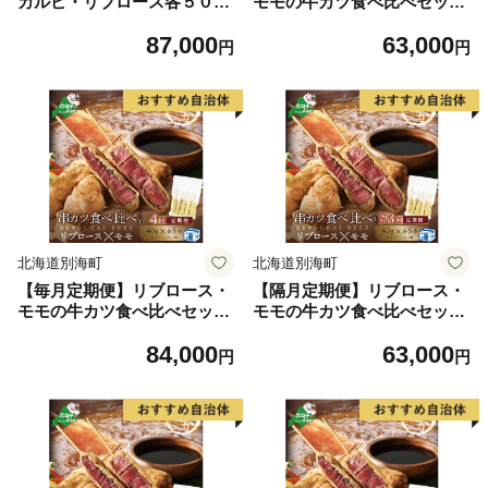
カルビ・リブロース各５００
モモの牛カツ食べ比べセット
g×3ヵ月【NDM030094】（串
3ヵ月【NDM030095】（串あ
87,000
63,000
あげ処のどか）
げ処のどか）
円
円
北海道別海町
北海道別海町
【毎月定期便】リブロース・
【隔月定期便】リブロース・
モモの牛カツ食べ比べセット
モモの牛カツ食べ比べセット
4ヵ月【NDM040095】（串あ
×3回【NDB030095】（串あ
84,000
63,000
げ処のどか）
げ処のどか）
円
円