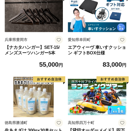
兵庫県豊岡市
愛知県幸田町
【ナカタハンガー】SET-15/
エアウィーヴ 車いすクッショ
メンズスーツハンガー5本
ン ギフトBOX仕様
55,000
83,000
円
円
徳島県勝浦町
高知県四万十町
生あまざけ 300g×30本セット
【貸切オーダーメイド】四万